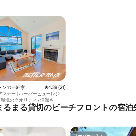
中4.81つ星の平均評価
トンの一軒家
レビュー21件、5つ星中4.38つ星の平均評価
4.38 (21)
マナー | ハーバービューレジデ
寝環境のクオリティ
·
清潔さ
まるまる貸切のビーチフロントの宿泊
スーパーホスト