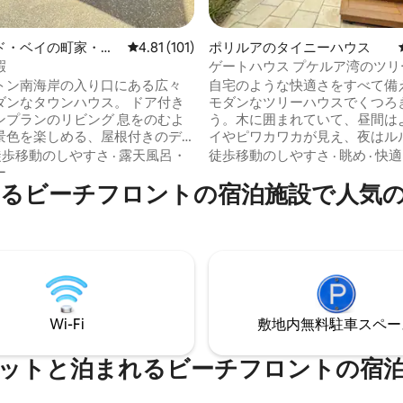
つ星中5つ星の平均評価
ド・ベイの町家・長
レビュー101件、5つ星中4.81つ星の平均評価
4.81 (101)
ポリルアのタイニーハウス
暇
ゲートハウス プケルア湾のツリ
トン南海岸の入り口にある広々
自宅のような快適さをすべて備
なタウンハウス。 ドア付き
モダンなツリーハウスでくつろ
ンプランのリビング 息をのむよ
う。木に囲まれていて、昼間は
景色を楽しめる、屋根付きのデ
イやピワカワカが見え、夜はル
す。 ダブルベッドルー
聞こえます。 プケルアベイを通
徒歩移動のしやすさ
·
露天風呂・
徒歩移動のしやすさ
·
眺め
·
快適
主寝室にはウォークインクローゼ
路のすぐそばで、ビーチやエス
ー
るビーチフロントの宿泊施設で人気
ルーム） タイル張りのフ
ント・トラックにも近いこの小
バスルーム。 洗濯は別室です。
見つけやすいです。 フルキッチ
家電を備えたモダンなキッチ
っており、専用の中庭でバーベ
できるため、お部屋で食事をす
ても簡単です。 地元のフードトラックで
まで数分ですが、市内まで車で
買ったテイクアウト料理を持っ
でプライベートな海
でピクニックを楽しんだり、近
岸の休暇が待っています。 駐車場。
外食したりできます。リラック
Wi-Fi
敷地内無料駐⁠車ス⁠ペ⁠ー
フレンドリーなベイを楽しんで
い。
ットと泊まれるビーチフロントの宿