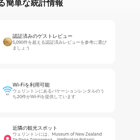
る簡⁠単⁠な統⁠計⁠情⁠報
認証済みのゲ⁠ス⁠ト⁠レ⁠ビ⁠ュ⁠ー
5,090件を超える認証済みレビューを参考に選び
ましょう
Wi-Fiを利⁠用⁠可⁠能
ウェリントンにあるバケーションレンタルのう
ち20件がWi-Fiを提供しています
近隣の観光ス⁠ポ⁠ッ⁠ト
ウェリントンには、Museum of New Zealand
Te Papa Tongarewa、Wellington Botanic