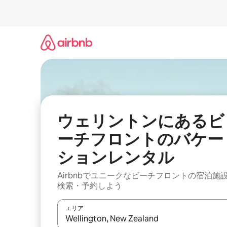
コ
ン
テ
ン
ツ
に
ス
キ
ッ
プ
ウェリントンにあるビ
ーチフロントのバケー
ションレンタル
Airbnbでユニークなビーチフロントの宿泊施
検索・予約しよう
エリア
検索結果が表示されたら、上下の矢印キーを使っ