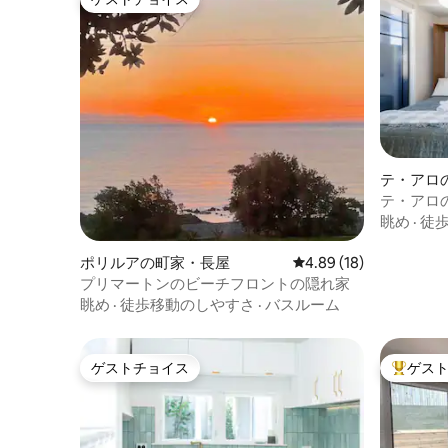
ゲストチョイス
テ・アロ
ート
テ・アロの
ィルック
眺め
·
徒
ポリルアの町家・長屋
レビュー18件、5つ星中
4.89 (18)
プリマートンのビーチフロントの隠れ家
眺め
·
徒歩移動のしやすさ
·
バスルーム
ゲストチョイス
ゲス
ゲストチョイス
大好評の