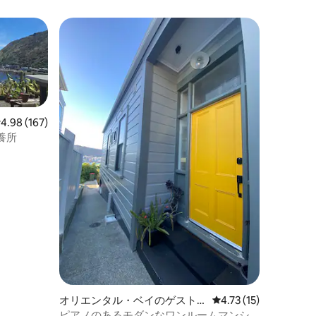
レビュー167件、5つ星中4.98つ星の平均評価
4.98 (167)
養所
オリエンタル・ベイのゲスト
レビュー15件、5つ星
4.73 (15)
スイート
ピアノのあるモダンなワンルームマンシ