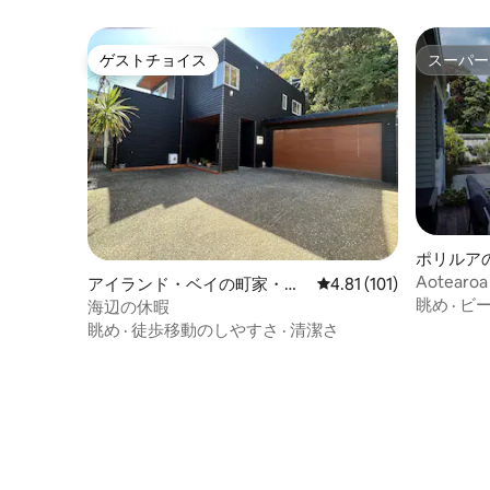
ゲストチョイス
スーパー
ゲストチョイス
スーパー
ポリルア
Aotear
アイランド・ベイの町家・長
レビュー101件、5つ星
4.81 (101)
湾の夕暮
眺め
·
ビ
屋
海辺の休暇
眺め
·
徒歩移動のしやすさ
·
清潔さ