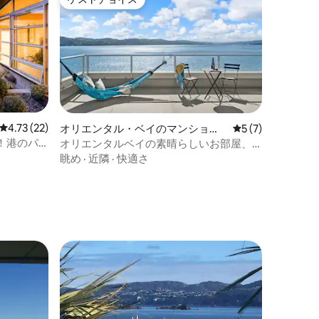
ゲストチョイス
レビュー22件、5つ星中4.73つ星の平均評価
4.73 (22)
オリエンタル・ベイのマンショ
レビュー7件、5
5 (7)
ン・アパート
！港のパ
オリエンタルベイの素晴らしいお部屋、
ベッドルーム2室、専用屋上テラス
眺め
·
近隣
·
快適さ