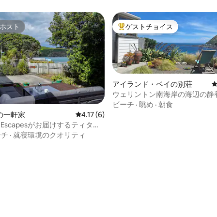
ホスト
ゲストチョイス
ホスト
大好評のゲストチョイスです。
アイランド・ベイの別荘
ウェリントン南海岸の海辺の静
ビーチ
·
眺め
·
朝食
の一軒家
レビュー6件、5つ星中4.17つ星の平均評価
4.17 (6)
oa Escapesがお届けするティタヒ
中4.81つ星の平均評価
れどきの海岸
ーチ
·
就寝環境のクオリティ