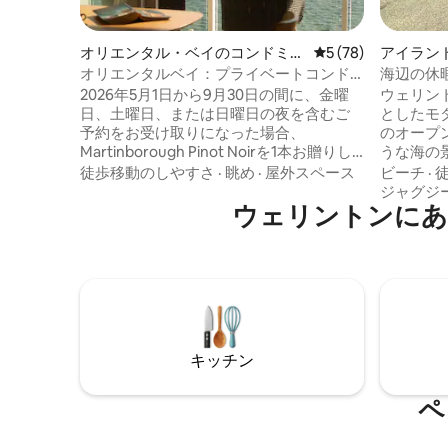
オリエンタル・ベイのコンドミニ
レビュー78件、5
5 (78)
アイラン
アム
屋
オリエンタルベイ：プライベートコンド
海辺の休
ミニアムからの絶景
2026年5月1日から9月30日の間に、金曜
ウェリン
日、土曜日、または日曜日の夜を含むご
としたモダン
予約をお受け取りになった場合、
のオープ
Martinborough Pinot Noirを1本お贈りし
うな海の
ます。 スタイリッシュなアパートで、港
ッキにつながりま
徒歩移動のしやすさ
·
眺め
·
屋外スペース
ビーチ
·
と街の眺望を楽しみながら目を覚ましま
ム2室（
ジャグジ
しょう。スライド式の引き戸を開けて、
ウェリントンにあ
ットと専用バス
水辺を散策したり、バスで少しの距離の
ァミリー
中央ビジネス地区へ向かったりしましょ
高品質の
う。上質のリネン、広々としたバスルー
ン。 コーヒーメーカー。 専用の屋外ジャ
ム、設備の整ったキッチンを備えた、温
グジー。 カフェやアイランドベイのユニ
かみのある快適な宿泊施設です。朝はベ
ークな村
ッドでコーヒーを、夕方はパティオで毛
わずか8分です。 静か
布にくるまってワインをお楽しみくださ
キッチン
い。清掃料金はかかりません。キャンセ
ルにも柔軟に対応します。
ペ