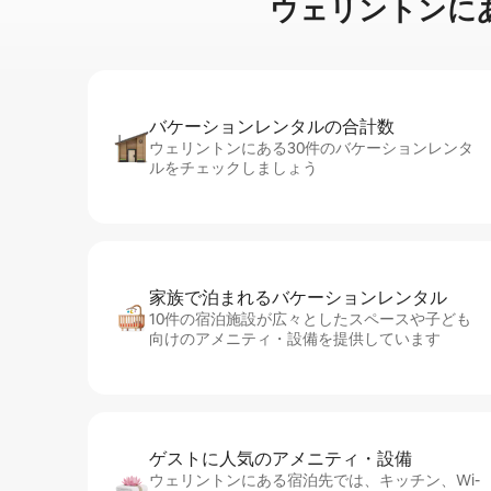
ウェリントンに⁠あ⁠るビ
バケーションレ⁠ン⁠タ⁠ル⁠の合⁠計⁠数
ウェリントンにある30件のバケーションレンタ
ルをチェックしましょう
家族で泊まれるバ⁠ケ⁠ー⁠シ⁠ョ⁠ンレ⁠ン⁠タ⁠ル
10件の宿泊施設が広々としたスペースや子ども
向けのアメニティ・設備を提供しています
ゲストに人⁠気⁠のア⁠メ⁠ニ⁠テ⁠ィ・設⁠備
ウェリントンにある宿泊先では、キッチン、Wi-