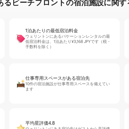
⁠ー⁠チ⁠フ⁠ロ⁠ン⁠ト⁠の宿⁠泊⁠施⁠設⁠に関⁠す⁠
1泊あたりの最⁠低⁠宿⁠泊⁠料⁠金
ウェリントンにあるバケーションレンタルの最
低宿泊料金は、1泊あたり¥3,168 JPYです（税・
手数料を除く）
仕事専用ス⁠ペ⁠ー⁠スがあ⁠る宿⁠泊⁠先
10件の宿泊施設が仕事専用スペースを備えてい
ます
平均星評価4.8
ウェリントンにある宿泊先はゲストから高評価