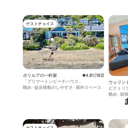
ゲストチョイス
ゲストチョイス
ポリルアの一軒家
レビュー183件、5つ星
4.81 (183)
「プリマートンビーチハウス」
ウェリン
眺め
·
徒歩移動のしやすさ
·
屋外スペース
ビクトリア
ンス
眺め
·
就
ゲストチョイス