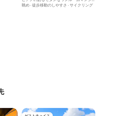
ョン
眺め
·
徒歩移動のしやすさ
·
サイクリング
先
ゲストチョイス