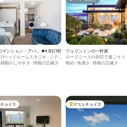
スーパーホスト
のマンション・アパ
レビュー18件、5つ星中4.83つ星の平均評価
4.83 (18)
ウェリントンの一軒家
1ベッドルームスタジオ - シテ
ローズニースの別荘で過ごそう
アウト
ノラマビューを楽しめます
歩移動のしやすさ
·
情報の正確さ
眺め
·
快適さ
·
情報の正確さ
4.89つ星の平均評価
トチョイス
ゲストチョイス
ゲストチョイスです。
大好評のゲストチョイスです。