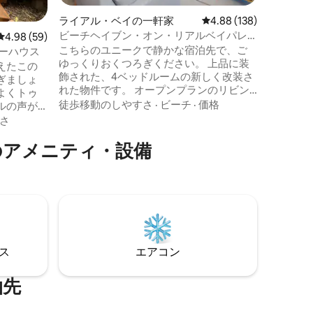
ポリルア
ライアル・ベイの一軒家
レビュー138件、5つ星
4.88 (138)
「プリマ
ビーチヘイブン・オン・リアルベイパレ
レビュー59件、5つ星中4.98つ星の平均評価
4.98 (59)
ード
「絶対的
こちらのユニークで静かな宿泊先で、ご
ーハウス
は本当で
ゆっくりおくつろぎください。 上品に装
えたこの
していま
飾された、4ベッドルームの新しく改装さ
ぎましょ
出ます。
れた物件です。 オープンプランのリビン
よくトゥ
験してく
グ、ダイニングエリア、美しいキッチ
ビーチ
·
徒歩移動のしやすさ
·
ビーチ
·
価格
ルの声が
り、スパ
ン。 息をのむようなパノラマビューが楽
る幹線道
さ
ー、カヤ
しめ、道を渡ってすぐにライアルベイビ
カープメ
ーム、バ
ーチが広がります。 ガレージに1台分、ガ
のアメニティ・設備
さな家は
ドア生活
レージの外に1台分、カーパッドに1台分の
ンが備わ
泳、シャ
駐車場があります。合計3台分！ 空港から
キューも
事、映画、
車で5分、素晴らしいカフェがすぐ近くに
るのもと
チ沿いを
あります。 海に浸かったり、バルコニー
を食べに
でリラックスして景色、サーファー、イ
てビーチ
ために駅
ルカやクジラを楽しんだりしましょう！
隣の村で
ーでリラ
スして、
⁠ス
エアコン
くださ
泊先