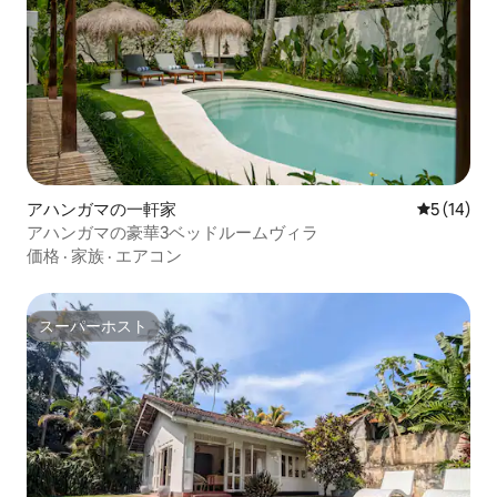
アハンガマの一軒家
レビュー1
5 (14)
アハンガマの豪華3ベッドルームヴィラ
価格
·
家族
·
エアコン
スーパーホスト
スーパーホスト