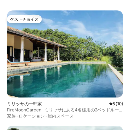
ゲストチョイス
ゲストチョイス
ミリッサの一軒家
レビュー1
5 (10)
FireMoonGarden | ミリッサにある4名様用の2ベッドルー
ムの一軒家
家族
·
ロケーション
·
屋内スペース