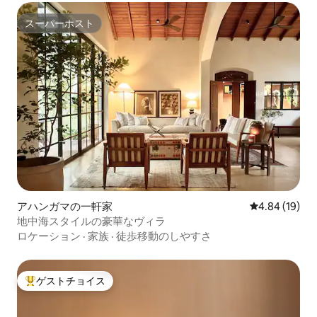
スーパーホスト
スーパーホスト
アハンガマの一軒家
レビュー19件
4.84 (19)
地中海スタイルの豪華なヴィラ
ロケーション
·
家族
·
徒歩移動のしやすさ
ゲストチョイス
大好評のゲストチョイスです。