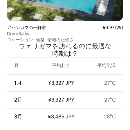
アハンガマの一軒家
レビュー29件
4.97 (29)
Domi Safiya
ロケーション
·
価格
·
情報の正確さ
ウェリガマを訪⁠れ⁠るの⁠に最⁠適⁠な
時⁠期⁠は⁠？
月
平均料金
平均気温
1月
¥3,327 JPY
27°C
2月
¥3,327 JPY
27°C
3月
¥3,485 JPY
28°C