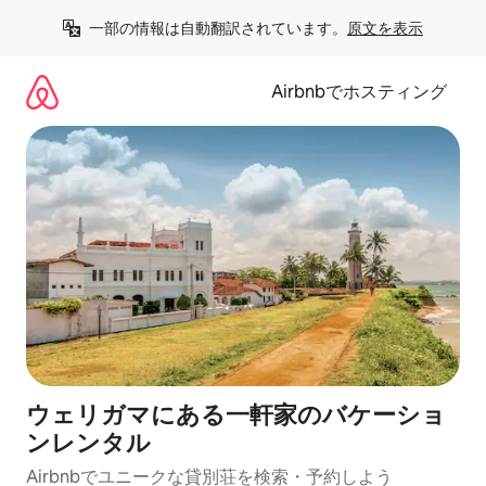
コ
一部の情報は自動翻訳されています。
原文を表示
ン
テ
ン
Airbnbでホスティング
ツ
に
ス
キ
ッ
プ
ウェリガマにある一軒家のバケーショ
ンレンタル
Airbnbでユニークな貸別荘を検索・予約しよう