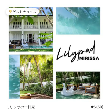
ゲストチョイス
大好評のゲストチョイスです。
ミリッサの一軒家
レビュー6
5 (60)