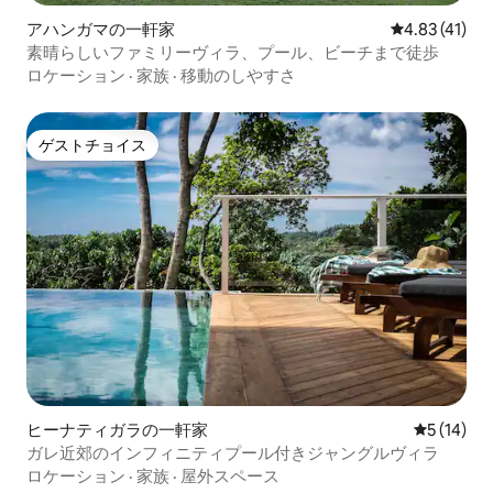
アハンガマの一軒家
レビュー41件
4.83 (41)
素晴らしいファミリーヴィラ、プール、ビーチまで徒歩
ロケーション
·
家族
·
移動のしやすさ
ゲストチョイス
ゲストチョイス
ヒーナティガラの一軒家
レビュー1
5 (14)
ガレ近郊のインフィニティプール付きジャングルヴィラ
ロケーション
·
家族
·
屋外スペース