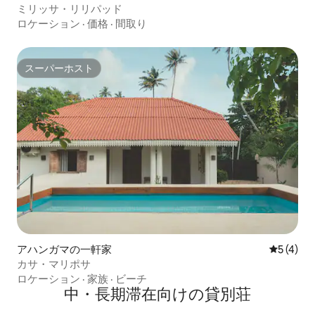
ミリッサ・リリパッド
ロケーション
·
価格
·
間取り
スーパーホスト
スーパーホスト
アハンガマの一軒家
レビュー
5 (4)
カサ・マリポサ
ロケーション
·
家族
·
ビーチ
中・長期滞在向けの貸別荘