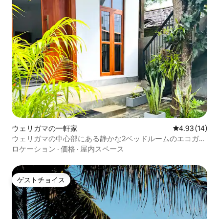
ウェリガマの一軒家
レビュー14件
4.93 (14)
ウェリガマの中心部にある静かな2ベッドルームのエコガー
デンホーム
ロケーション
·
価格
·
屋内スペース
ゲストチョイス
ゲストチョイス