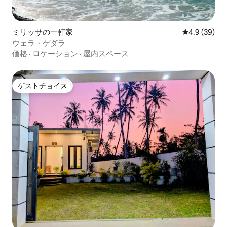
ミリッサの一軒家
レビュー39
4.9 (39)
ウェラ・ゲダラ
価格
·
ロケーション
·
屋内スペース
ゲストチョイス
ゲストチョイス