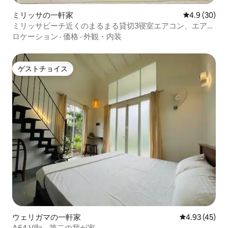
ミリッサの一軒家
レビュー30
4.9 (30)
ミリッサビーチ近くのまるまる貸切3寝室エアコン、エアコ
ンなし
ロケーション
·
価格
·
外観・内装
ゲストチョイス
ゲストチョイス
ウェリガマの一軒家
レビュー45件
4.93 (45)
A64 Villa – 第二の我が家