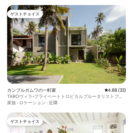
ゲストチョイス
ゲストチョイス
カンブルガムワの一軒家
レビュー33件
4.88 (33)
TAROヴィラ•プライベートトロピカルブルータリストプー
ルホーム
家族
·
ロケーション
·
近隣
ゲストチョイス
ゲストチョイス