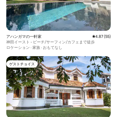
アハンガマの一軒家
レビュー55件
4.87 (55)
神田イースト - ビーチ/サーフィン/カフェまで徒歩
ロケーション
·
家族
·
おもてなし
ゲストチョイス
ゲストチョイス