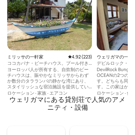
ミリッサの一軒家
レビュー223件、5つ星中4.92
4.92 (223)
ウェリガマの一軒
ココカバナ・ビーチハウス。プール付き
デビルロック・バ
の貸切。
ヨーロッパ人が所有する、自炊制のビー
DevilRock Bun
チハウスは、賑やかなミリッサからわず
OCEANの2つの
か数分のタラランバの静かな湾にあり、
す。どちらも同じ
スタイリッシュな宿泊施設を提供してい
す。この家はかつ
ます。 マスターベッドルームと新しく改
師宅で、子供たち
ロケーション
·
家族
·
エアコン
ロケーション
·
価
装された2つ目のベッドルームはカップル
ウェリガマにある貸別荘で人気のアメ
いました。2024年
に最適です。 子供2人または大人2人にシ
かけて新しく改装
ニティ・設備
ングルベッド2台をご用意しています。 ス
は、モダンな快適
リランカのコロニアル様式で上品に装飾
自の魅力を保って
されており、独立した居間と設備の整っ
共有していますが
たキッチンがあります。デジタルノマド
なプライバシーを
として働く方向けに、100 mbpsのファイ
囲気を提供し、2