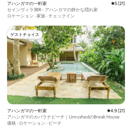
アハンガマの一軒家
レビュー2
5 (21)
セインヴィラ3BR - アハンガマの静かな隠れ家
ロケーション
·
家族
·
チェックイン
ゲストチョイス
ゲストチョイス
アハンガマの一軒家
レビュー21
4.9 (21)
アハンガマのカバラナビーチ｜UnrushedのBreak House
価格
·
ロケーション
·
ビーチ