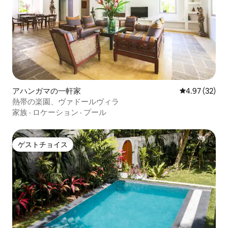
アハンガマの一軒家
レビュー32件
4.97 (32)
熱帯の楽園、ヴァドールヴィラ
家族
·
ロケーション
·
プール
ゲストチョイス
ゲストチョイス