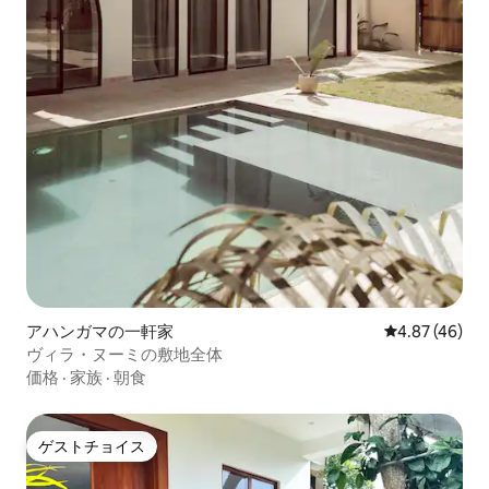
アハンガマの一軒家
レビュー46件
4.87 (46)
ヴィラ・ヌーミの敷地全体
価格
·
家族
·
朝食
ゲストチョイス
ゲストチョイス