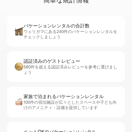
簡⁠単⁠な統⁠計⁠情⁠報
バケーションレ⁠ン⁠タ⁠ル⁠の合⁠計⁠数
ウェリガマにある240件のバケーションレンタルを
チェックしましょう
認証済みのゲ⁠ス⁠ト⁠レ⁠ビ⁠ュ⁠ー
580件を超える認証済みレビューを参考に選びまし
ょう
家族で泊まれるバ⁠ケ⁠ー⁠シ⁠ョ⁠ンレ⁠ン⁠タ⁠ル
100件の宿泊施設が広々としたスペースや子ども向
けのアメニティ・設備を提供しています
ペットOKのバ⁠ケ⁠ー⁠シ⁠ョ⁠ンレ⁠ン⁠タ⁠ル