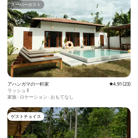
スーパーホスト
スーパーホスト
アハンガマの一軒家
レビュー23件
4.91 (23)
ラッシュ ll
家族
·
ロケーション
·
おもてなし
ゲストチョイス
ゲストチョイス