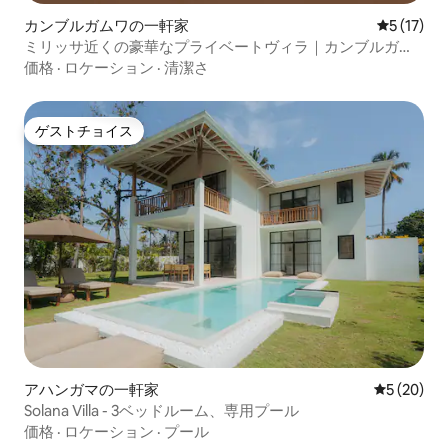
カンブルガムワの一軒家
レビュー1
5 (17)
ミリッサ近くの豪華なプライベートヴィラ｜カンブルガム
ワ
価格
·
ロケーション
·
清潔さ
ゲストチョイス
ゲストチョイス
アハンガマの一軒家
レビュー2
5 (20)
Solana Villa - 3ベッドルーム、専用プール
価格
·
ロケーション
·
プール