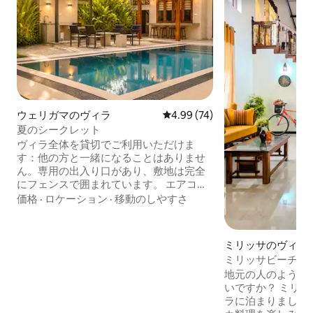
ウェリガマのヴィラ
レビュー74件、5つ星中4.99
4.99 (74)
夏のシークレット
ヴィラ全体を貸切でご利用いただけま
す：他の方と一緒になることはありませ
ん。専用の出入り口があり、敷地は完全
にフェンスで囲まれています。 エアコン
付き寝室3室、屋根裏部屋1室 豪華なバス
価格
·
ロケーション
·
移動のしやすさ
ルーム2つ 設備の整ったキッチン2室 広々
としたリビングエリア：快適な屋内ラウ
ンジと専用のヨガ＆瞑想スペース。 屋外
ミリッサのヴィラ
パラダイス：サンラウンジャー付きのき
ミリッサビーチ近
らめくプライベートプール、緑豊かな熱
コン付き・庭付き
地元の人のように
帯植物が植えられた大きなフロントガー
いですか？ ミリッサにある私たちのヴィ
デンと裏庭。 屋外ダイニング：星空の下
ラに泊まりましょう！ 本格的な
で楽しむシーフードグリル専用のカスタ