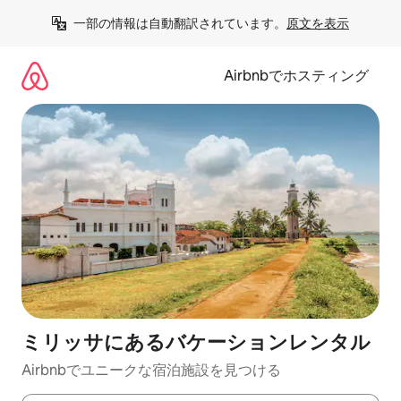
コ
一部の情報は自動翻訳されています。
原文を表示
ン
テ
ン
Airbnbでホスティング
ツ
に
ス
キ
ッ
プ
ミリッサにあるバケーションレンタル
Airbnbでユニークな宿泊施設を見つける