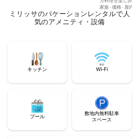
カ料理を楽しみ、
ムバーベキューエリア。 サービス： Wi-Fi
すのに最適な場所です こちらは
家族
·
価格
·
屋内ス
- STARLINK
ミリッサのバケーションレンタルで人
カのお家です。 🌴パームウェイ・イン🌴
美しいミリッサに
気のアメニティ・設備
です。 ミリッサビーチまで300m ウェリ
ガマビーチまで4 
8 km ゴール・オラ
かなヤシの木🌴
たこの空間は、爽
を醸し出しています。 違いを体
てください。
キッチン
Wi-Fi
敷地内無料駐⁠車
プール
ス⁠ペ⁠ー⁠ス