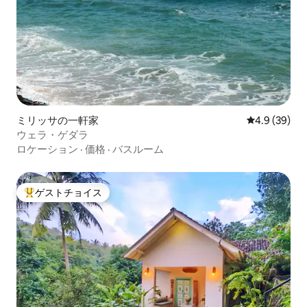
ミリッサの一軒家
レビュー39
4.9 (39)
ウェラ・ゲダラ
ロケーション
·
価格
·
バスルーム
ゲストチョイス
大好評のゲストチョイスです。