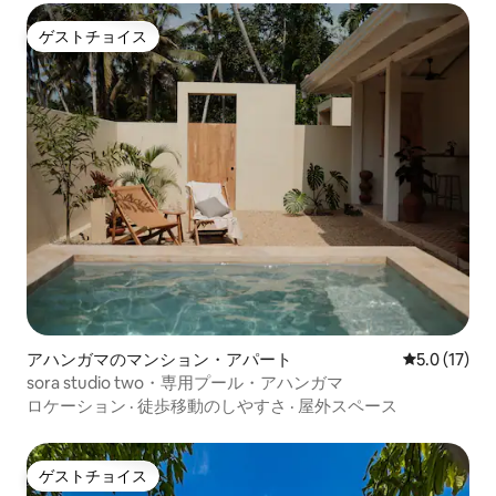
ゲストチョイス
ゲストチョイス
アハンガマのマンション・アパート
レビュー17
5.0 (17)
sora studio two・専用プール・アハンガマ
ロケーション
·
徒歩移動のしやすさ
·
屋外スペース
ゲストチョイス
ゲストチョイス