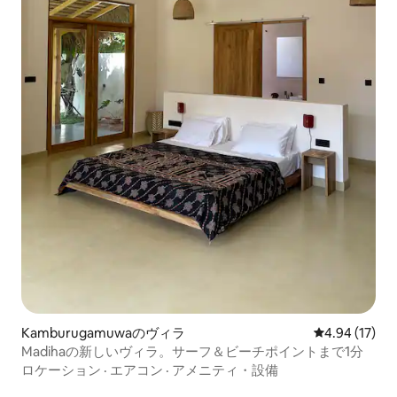
Kamburugamuwaのヴィラ
レビュー17件
4.94 (17)
Madihaの新しいヴィラ。サーフ＆ビーチポイントまで1分
ロケーション
·
エアコン
·
アメニティ・設備