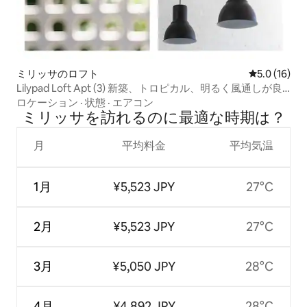
ミリッサのロフト
レビュー16
5.0 (16)
Lilypad Loft Apt (3) 新築、トロピカル、明るく風通しが良
い
ロケーション
·
状態
·
エアコン
ミリッサを訪⁠れ⁠るの⁠に最⁠適⁠な時⁠期⁠は⁠？
月
平均料金
平均気温
1月
¥5,523 JPY
27°C
2月
¥5,523 JPY
27°C
3月
¥5,050 JPY
28°C
4月
¥4,892 JPY
28°C