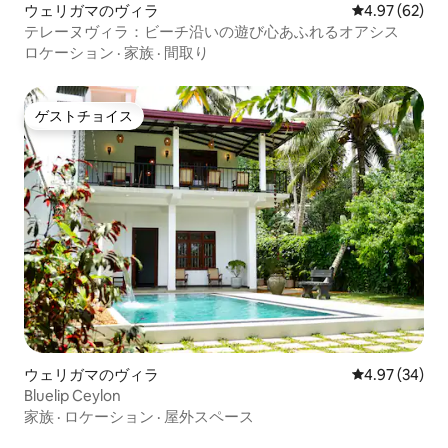
ウェリガマのヴィラ
レビュー62件
4.97 (62)
テレーヌヴィラ：ビーチ沿いの遊び心あふれるオアシス
ロケーション
·
家族
·
間取り
ゲストチョイス
ゲストチョイス
ウェリガマのヴィラ
レビュー34件
4.97 (34)
Bluelip Ceylon
家族
·
ロケーション
·
屋外スペース