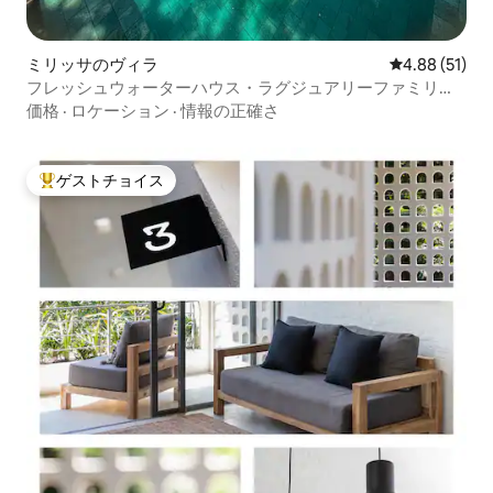
ミリッサのヴィラ
レビュー51件
4.88 (51)
フレッシュウォーターハウス・ラグジュアリーファミリー
ビーチサイドヴィラ
価格
·
ロケーション
·
情報の正確さ
ゲストチョイス
大好評のゲストチョイスです。