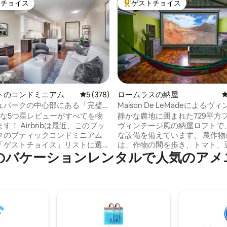
トチョイス
ゲストチョイス
ゲストチョイスです。
大好評のゲストチョイスです。
中4.97つ星の平均評価
トのコンドミニアム
レビュー378件、5つ星中5つ星の平均評価
5 (378)
ロームラスの納屋
ュパークの中心部にある「完璧
Maison De LeMadeによる
」コンドミニアム
の納屋ロフト
 完璧な5つ星レビューがすべてを物
静かな農地に囲まれた729平方
bは最近、このブッ
ヴィンテージ風の納屋ロフトで
クのブティックコンドミニアム
な設備を備えています。 農作物の季節に
「ゲストチョイス」リストに選
は、作物の間を歩き、トマト、
のバケーションレンタルで人気のアメ
ドタウ
もろこし、唐辛子などを摘むこ
スタン・マーケットの中心部に
ます。また、0.8キロほど先に
います。デトロイトの数多くの
ーズマーケットがあります。 敷地内には
誇るレストラン、バー、カフ
放し飼いのニワトリもいて、産
ジアムが、文字どおり玄関ドア
は手で拾って朝食に使うことが
の距離にあり、活気あふれる雰
す。 デトロイト・メトロポリタン・ウェ
す。 当宿泊施設は、上
イン・カウンティ空港から10分 デトロイ
の両方に他の住宅所有者がい
トのダウンタウンから20分。 