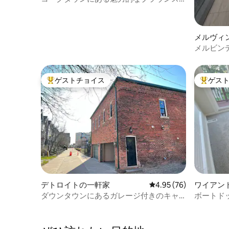
トーンの家 | 貸切の屋上
メルヴィ
メルビン
ゲストチョイス
ゲス
大好評のゲストチョイスです。
大好評の
デトロイトの一軒家
レビュー76件、5つ星中
4.95 (76)
ワイアン
ダウンタウンにあるガレージ付きのキャ
ボートド
リッジハウス貸切
の3ベッ