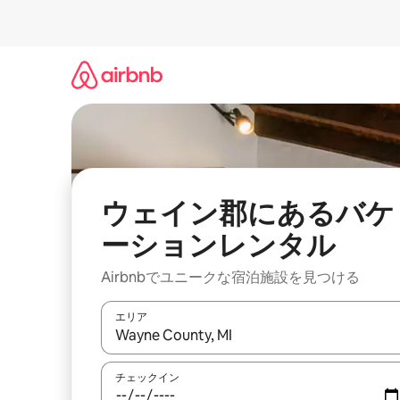
コ
ン
テ
ン
ツ
に
ス
キ
ッ
プ
ウェイン郡にあるバケ
ーションレンタル
Airbnbでユニークな宿泊施設を見つける
エリア
検索結果が表示されたら、上下の矢印キーを使っ
チェックイン