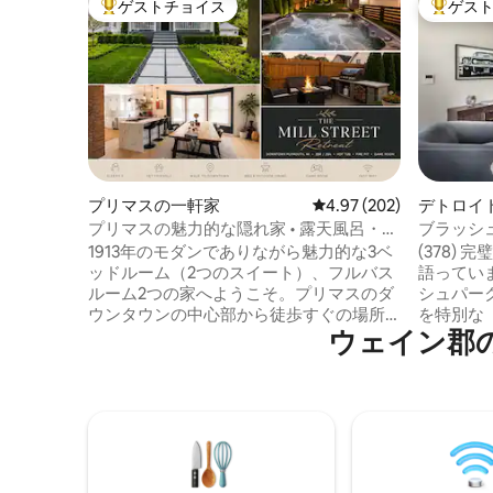
ゲストチョイス
ゲス
大好評のゲストチョイスです。
大好評の
プリマスの一軒家
レビュー202件、5つ星
4.97 (202)
デトロイ
プリマスの魅力的な隠れ家 • 露天風呂・ジ
ブラッシ
ャグジー • 焚き火台
な5つ星
1913年のモダンでありながら魅力的な3ベ
(378)
ッドルーム（2つのスイート）、フルバス
語っています！ Airbn
ルーム2つの家へようこそ。プリマスのダ
シュパー
ウンタウンの中心部から徒歩すぐの場所
を特別な
ウェイン郡
にあります。ウォークスコアは75で、さ
びました。 ダウンタウン、ミッ
まざまなアメニティを備えた他にはない
ン、イー
ロケーションです。次の旅行にぴったり
位置して
のこの完璧な隠れ家をお楽しみくださ
受賞歴を
い。 3分→DTプリマス → デトロイト・メ
ェ、スタ
トロポリタン・ウェイン郡空港まで19分
から数歩
✈ 20分で→アナーバー ホットタブ、ハン
囲気が待っていま
モック、ゲーム＆エンターテイメントル
階と下階