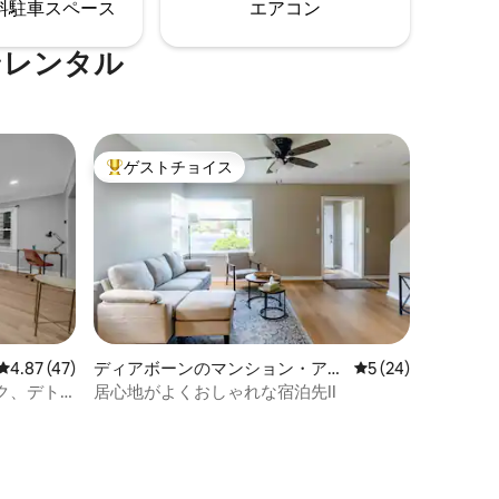
⁠車ス⁠ペ⁠ー⁠ス
エアコン
にいながら
ミッドセンチュリーの家具が、賑やかな
街の中にシックなオアシスを作り出して
います。
ンレンタル
ゲストチョイス
大好評のゲストチョイスです。
レビュー47件、5つ星中4.87つ星の平均評価
4.87 (47)
ディアボーンのマンション・アパ
レビュー24件、5
5 (24)
ート
ク、デト
居心地がよくおしゃれな宿泊先II