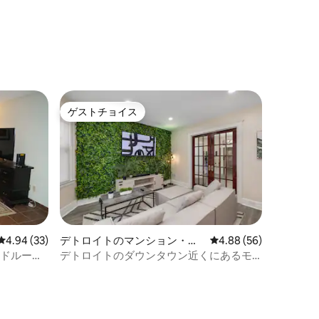
ゲストチョイス
ゲストチョイス
レビュー33件、5つ星中4.94つ星の平均評価
4.94 (33)
デトロイトのマンション・ア
レビュー56件、5つ星
4.88 (56)
パート
ッドルー
デトロイトのダウンタウン近くにあるモ
りに最適
ダンな2ベッドルームの下階ユニット