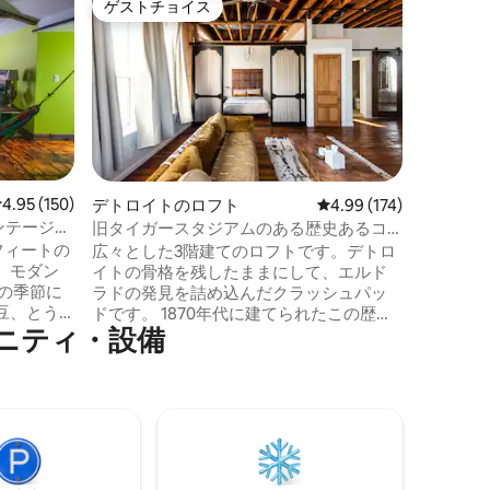
ゲストチョイス
ゲス
ゲストチョイス
大好評
Davi
フルウェ
スタイリ
わずか数
ります。 高速Wi-Fiと55インチのスマート
テレビ。
槽、ムー
Bluet
ー。 彼
トバーと
レビュー150件、5つ星中4.95つ星の平均評価
4.95 (150)
デトロイトのロフト
レビュー174件、5つ星
4.99 (174)
備品を備
ヴィンテージ風
旧タイガースタジアムのある歴史あるコ
燥機。 
ークタウンのロフト
フィートの
広々とした3階建てのロフトです。デトロ
とリネン
、モダン
イトの骨格を残したままにして、エルド
用意して
ラドの発見を詰め込んだクラッシュパッ
ド、大型
豆、とう
ドです。 1870年代に建てられたこの歴史
の焚き火
ニティ・設備
とができ
的なレンガ造りのアイアンビルは、デト
はファーマ
ロイト最古のエリアであるコークタウン
の中心にあるオールドタイガースタジア
卵期間中
ムの角にあります。 有名なレストラン、
できま
ショップ、カフェ、隠れ家的バー、醸造
所、蒸留所から数歩、ダウンタウンまで
0.5マイルです。 むき出しの壁と天井の
レストラン
梁、モロッコのラグ、1970年代の織物、