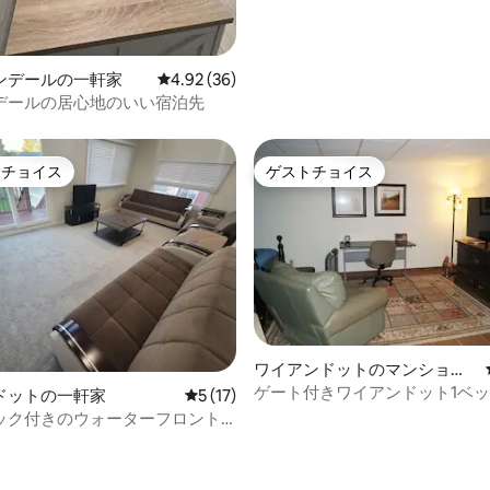
ンデールの一軒家
レビュー36件、5つ星中4.92つ星の平均評価
4.92 (36)
デールの居心地のいい宿泊先
トチョイス
ゲストチョイス
ゲストチョイスです。
ゲストチョイス
ワイアンドットのマンショ
ン・アパート
ゲート付きワイアンドット1ベ
4.95つ星の平均評価
ドットの一軒家
レビュー17件、5つ星中5つ星の平均評価
5 (17)
ム/1バスルームのユニット、釣
ック付きのウォーターフロント
ドルームハウス