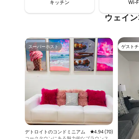
キッチン
Wi-F
ーム、ファイヤーピット、洗濯機/乾燥
る、素晴
機、ゲート付き庭、居心地の良いファミ
です。 建物内のオーナーへの敬意は絶対
リーホーム！
に必要で
ウェイン
スーパーホスト
ゲストチ
スーパーホスト
ゲストチ
デトロイトのコンドミニアム
レビュー70件、5つ星中
4.94 (70)
コークタウンにある魅力的なブラウンス