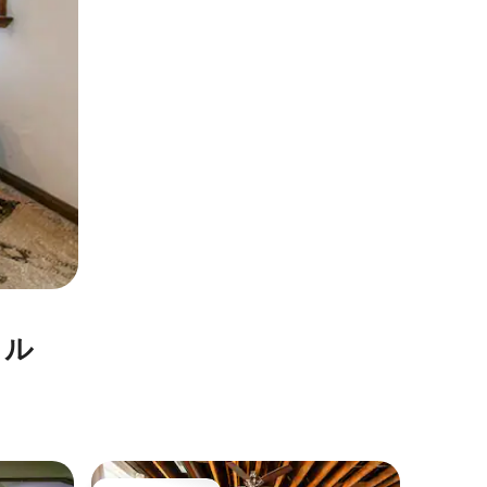
タル
エコース