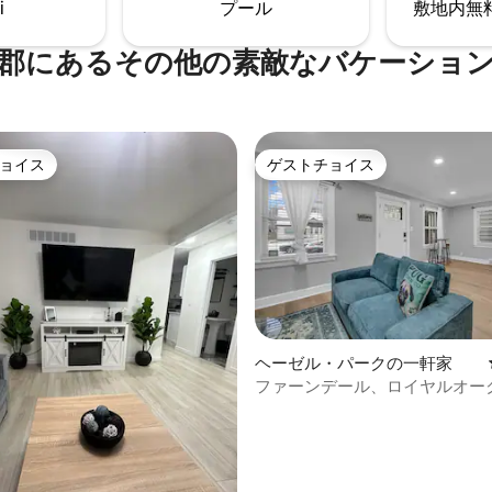
i
プール
敷地内無料駐
らしい住宅コミュニティの一部
まで5 ～10分、または、お部屋
デリバリーを注文できます。
す。
郡にあるその他の素敵なバケーショ
ョイス
ゲストチョイス
ョイス
ゲストチョイス
ヘーゼル・パークの一軒家
ファーンデール、ロイヤルオー
ロイトの近くにある快適な家！
4.94つ星の平均評価