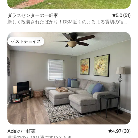
ダラスセンターの一軒家
レビュー51
5.0 (51)
新しく改装されたばかり！DSM近くのまるまる貸切の宿泊
先です！
ゲストチョイス
ゲストチョイス
Adelの一軒家
レビュー30件
4.97 (30)
農場でのんびり過ごすひととき