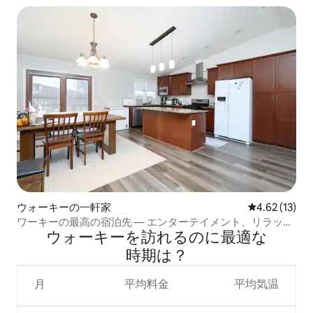
ウォーキーの一軒家
レビュー13件
4.62 (13)
ワーキーの最高の宿泊先 — エンターテイメント、リラック
ウォーキーを訪⁠れ⁠るの⁠に最⁠適⁠な
ス、探索を楽しもう
時⁠期⁠は⁠？
月
平均料金
平均気温