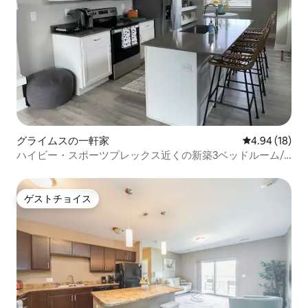
グライムスの一軒家
レビュー18件
4.94 (18)
ハイビー・スポーツプレックス近くの新築3ベッドルーム/3
バスルームのGrimes家
ゲストチョイス
ゲストチョイス