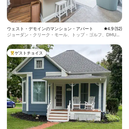
ウェスト・デモインのマンション・アパート
レビュー52
4.9 (52)
ジョーダン・クリーク・モール、トップ・ゴルフ、DMUの
近くの2ベッドルーム
ゲストチョイス
大好評のゲストチョイスです。