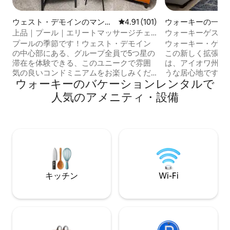
ウェスト・デモインのマンシ
レビュー101件、5つ星中4.91
4.91 (101)
ウォーキーの一軒
ョン・アパート
上品｜プール｜エリートマッサージチェ
ウォーキーゲストハ
ア｜ジョーダン・クリーク
トアーズ・シティ
プールの季節です！ウェスト・デモイン
ウォーキー・ゲス
の中心部にある、グループ全員で5つ星の
この新しく拡張さ
滞在を体験できる、このユニークで雰囲
は、アイオワ州中
気の良いコンドミニアムをお楽しみくだ
うな居心地です。 
ウォーキーのバケーションレンタルで
さい！ ジョーダン・クリーク・パークウ
場所にある私たち
ェイなどから5分未満のウェスト・デモイ
インのジョーダン
人気のアメニティ・設備
ンにあり、専用のリラックスルームには
で10分、デモイ
最高級のマッサージチェアが備わってい
ルズファーゴアリ
ます。超高速Wi-Fiと必需品が揃ってお
す。 ご滞在中は、4つの寝室、3つのフル
り、完璧な滞在をお楽しみいただけま
バスルーム、広い
す。 おまけ：プール、ジム、日焼け！ ア
リア、2つの美し
パートの2階にあり、約15段の階段を上り
スをご利用いただ
ます。エレベーターはありません。ドア
とリビングルーム
まで10段ほどの階段のある独立したガレ
用意しております
キッチン
Wi-Fi
ージがあります！