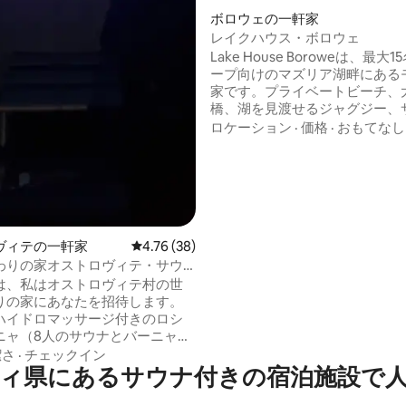
ボロウェの一軒家
レイクハウス・ボロウェ
Lake House Boroweは、最大
ープ向けのマズリア湖畔にある
家です。プライベートビーチ、
橋、湖を見渡せるジャグジー、
ソルトウォール、広々としたイ
ロケーション
·
価格
·
おもてなし
が、家族旅行や友人との滞在に
場所を作り出しています。バス
エアコン付きの寝室6室。設備
ッチン：冷蔵庫2台、食器洗い機
ーヒーメーカー3台（エスプレ
ルター、カプセル）。Starlink
ターネット。閑静なエリアで、
ヴィテの一軒家
レビュー38件、5つ星中4.76つ星の平均評価
4.76 (38)
晴らしい雰囲気です。
わりの家オストロヴィテ・サウ
アのバニャ
は、私はオストロヴィテ村の世
りの家にあなたを招待します。
ハイドロマッサージ付きのロシ
ニャ（8人のサウナとバーニャ）
周囲には美しい風景の畑、森、
潔さ
·
チェックイン
ィ県にあるサウナ付きの宿泊施設で
ます。 家は2つの独立したアパー
されており、それぞれにキッチ
ングルーム、バスルーム、ベッ