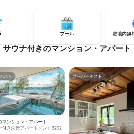
備わっています。 家は1200平
ルの区画にあり、ガゼボ、キャ
イヤー、遊び場、トランポリン
す。 サウナとバーニャの使用は
す。 薪は宿泊料金に含まれてい
i
プール
敷地内無料駐
サウナ付きのマンション・アパート
ホスト
スーパーホスト
ホスト
スーパーホスト
のマンション・アパート
ー付き湖景アパートメントB202
つ星中5つ星の平均評価