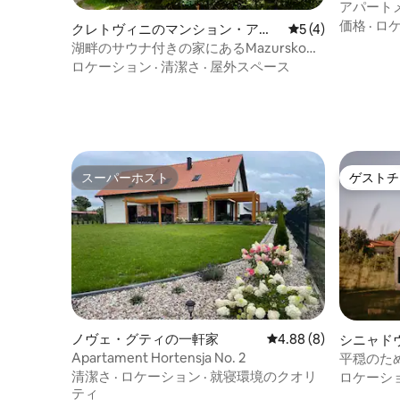
アパートメ
スノー
価格
·
ロ
クレトヴィニのマンション・アパ
レビュー4件、5
5 (4)
ート
湖畔のサウナ付きの家にあるMazursko
Apartamenty
ロケーション
·
清潔さ
·
屋外スペース
スーパーホスト
ゲストチ
スーパーホスト
ゲストチ
ノヴェ・グティの一軒家
レビュー8件、5つ星中
4.88 (8)
シニャド
Apartament Hortensja No. 2
平穏のた
清潔さ
·
ロケーション
·
就寝環境のクオリ
ロケーシ
ティ