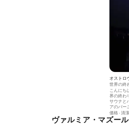
の近くにあります。 広々としたリビング
ルーム、キッチン、暖炉、サウナ、大き
く明るいテラス、バーベキューグリル、
大きな庭、ブランコ、ハンモック、卓球
台。家には、最大11人（3 +3 +3 +2）を収
容できる4つの寝室があります。2つのバ
スルーム（それぞれトイレとシャワー付
き）と追加のトイレ。
オストロ
世界の終
ナとロシ
こんにち
界の終わ
サウナと
アのバー
があり、
価格
·
清
ヴァルミア・マズール
湖があり
トで構成
ン、リビ