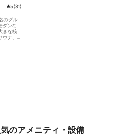
草地の美しい景色を眺めることができま
レビュー31件、5つ星中5つ星の平均評価
5 (31)
す。自然に囲まれた静かなオアシスに
は、屋外スポーツ場、ビリヤード、テー
15名のグル
ブルサッカー、ダーツ、ボードゲーム、
モダンな
サウナなど、さまざまなスポーツ施設が
大きな桟
あります。子供たちは湖での水浴び、乗
サウナ、
馬、羊やヤギがいる近隣の農場を楽しめ
ンテリア
ます。
理想的な
ルームと
の整ったキ
2台、コ
ッソ、フィ
の高速イン
一年中素
人気のアメニティ・設備