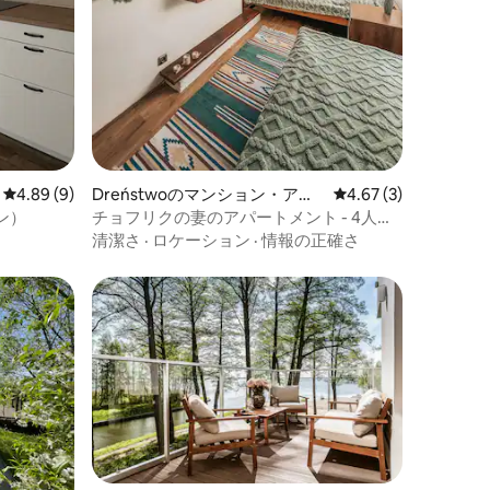
レビュー9件、5つ星中4.89つ星の平均評価
4.89 (9)
Dreństwoのマンション・アパ
レビュー3件、5つ星中
4.67 (3)
ート
ン）
チョフリクの妻のアパートメント - 4人用
アパートメント
清潔さ
·
ロケーション
·
情報の正確さ