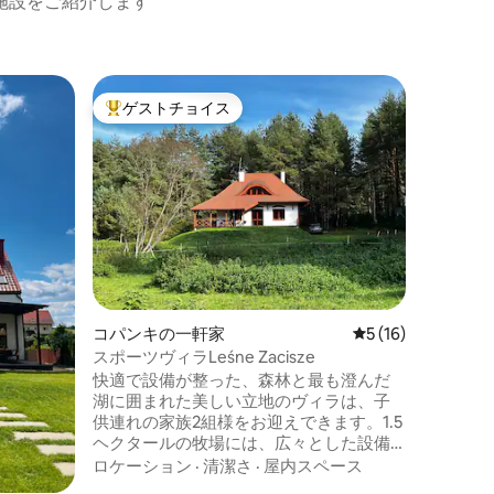
施設をご紹介します
ヴォイヌ
ゲストチョイス
スーパ
大好評のゲストチョイスです。
スーパ
舶
マズリア
のスポット
18世紀
に美しい
フローテ
さと時代
していま
清潔さ
·
と修道院
されたミ
と溶け込
で、屋内
コパンキの一軒家
レビュー16件、5
5 (16)
しみくだ
は、静け
スポーツヴィラLeśne Zacisze
ができる
快適で設備が整った、森林と最も澄んだ
和なひと
湖に囲まれた美しい立地のヴィラは、子
供連れの家族2組様をお迎えできます。1.5
ヘクタールの牧場には、広々とした設備
の整ったスタイリッシュな家屋があり、
ロケーション
·
清潔さ
·
屋内スペース
大きなテラスからは、敷地内の森林と牧