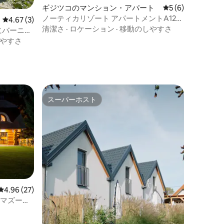
ギジツコのマンション・アパート
レビュー6件、5
5 (6)
ノーティカリゾート アパートメントA12
レビュー3件、5つ星中4.67つ星の平均評価
4.67 (3)
ザレヴィスコ
清潔さ
·
ロケーション
·
移動のしやすさ
ラスにバーニャ
やすさ
スーパーホスト
スーパーホスト
レビュー27件、5つ星中4.96つ星の平均評価
4.96 (27)
ス、マズーリ