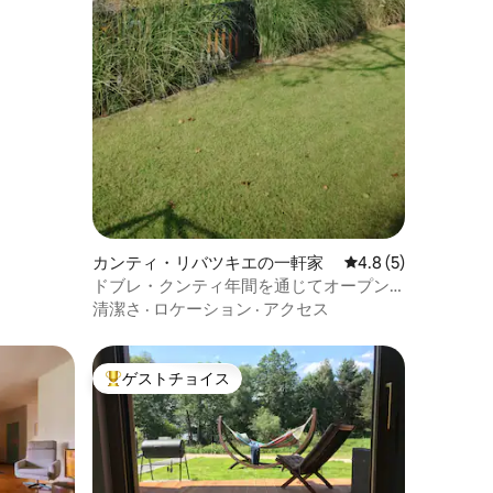
カンティ・リバツキエの一軒家
レビュー5件、5つ星
4.8 (5)
ドブレ・クンティ年間を通じてオープン
しているコテージ
清潔さ
·
ロケーション
·
アクセス
ゲストチョイス
大好評のゲストチョイスです。