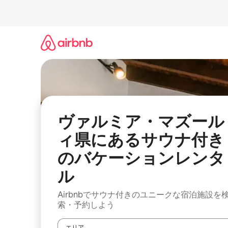
コ
ン
テ
ン
ツ
に
ス
キ
ッ
プ
ヴァルミア・マズール
ィ県にあるサウナ付き
のバケーションレンタ
ル
Airbnbでサウナ付きのユニークな宿泊施設を
索・予約しよう
エリア