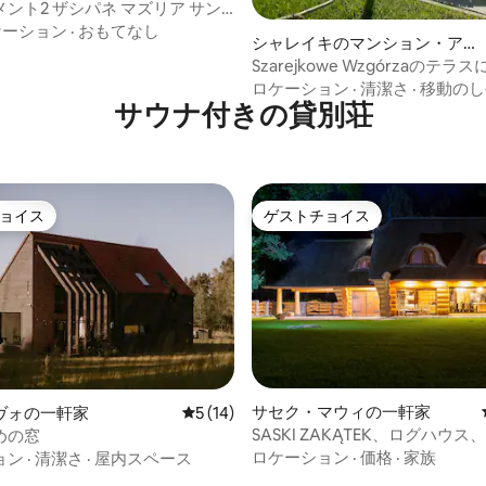
ント2 ザシパネ マズリア サン&
ケーション
·
おもてなし
つ星中5つ星の平均評価
シャレイキのマンション・アパ
ート
Szarejkowe Wzgórzaのテ
を備えたコテージ
ロケーション
·
清潔さ
·
移動のし
サウナ付きの貸別荘
ョイス
ゲストチョイス
ョイス
ゲストチョイス
4.88つ星の平均評価
サセク・マウィの一軒家
ヴォの一軒家
レビュー14件、5つ星中5つ星の平均評価
5 (14)
SASKI ZAKĄTEK、ログハウ
めの窓
アン、サウナ、桟橋
ロケーション
·
価格
·
家族
ョン
·
清潔さ
·
屋内スペース