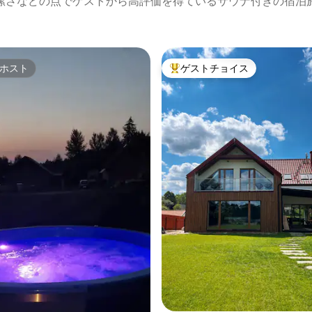
潔さなどの点でゲストから高評価を得ているサウナ付きの宿泊
ホスト
ゲストチョイス
ホスト
大好評のゲストチョイスです。
つ星中5つ星の平均評価