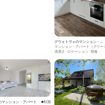
グウォトヴォのマンション・ア
パート
マンション・アパート（グリー
清潔さ
·
ロケーション
·
朝食
のマンション・アパート
レビュー3件、5つ星中5つ星の平均評価
5 (3)