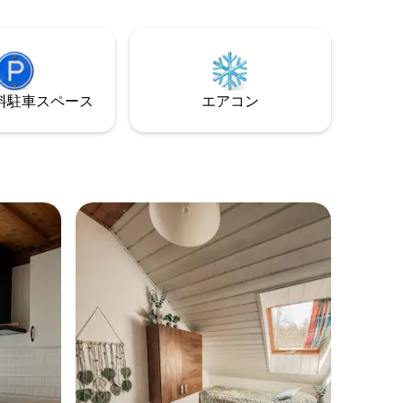
⁠車ス⁠ペ⁠ー⁠ス
エアコン