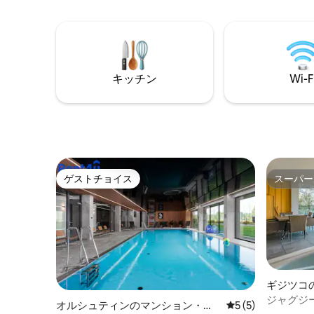
ドルームが
方メート
ンプファ
がありま
無制限で
キッチン
Wi-F
ます。
ゲストチョイス
スーパー
ゲストチョイス
スーパー
ギジツコ
ジャグジ
オルシュティンのマンション・ア
レビュー5件、5
5 (5)