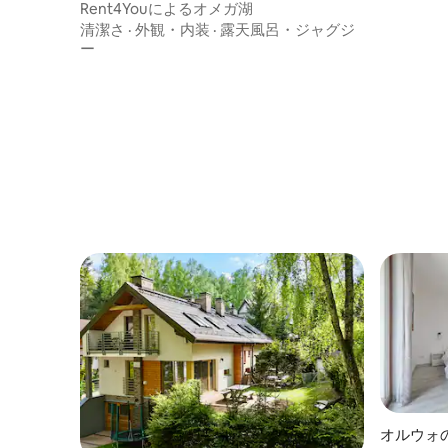
パート
Rent4Youによるオメガ湖
清潔さ
·
外観・内装
·
露天風呂・ジャグジ
ー
オルウォ