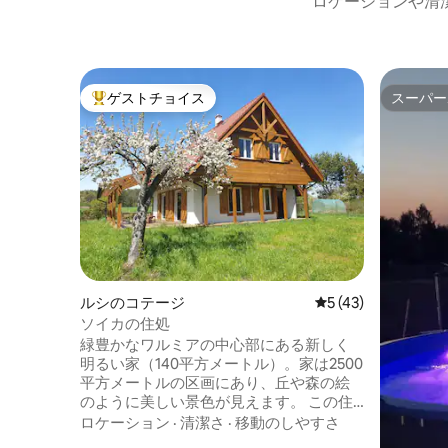
ロケーションや清
ゲストチョイス
スーパー
大好評のゲストチョイスです。
スーパー
ルシのコテージ
レビュー43件、5
5 (43)
ソイカの住処
緑豊かなワルミアの中心部にある新しく
明るい家（140平方メートル）。家は2500
平方メートルの区画にあり、丘や森の絵
のように美しい景色が見えます。 この住
居は、オルシュティンから7kmのルスの
ロケーション
·
清潔さ
·
移動のしやすさ
村にあり、丘の上にあり、いくつかの家