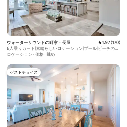
ウォーターサウンドの町家・長屋
レビュー170件
4.97 (170)
6人乗りカート|素晴らしいロケーション|プール|ビーチの近
く
ロケーション
·
価格
·
眺め
ゲストチョイス
ゲストチョイス