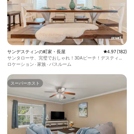
サンデスティンの町家・長屋
レビュー182件
4.97 (182)
サンタローサ、完璧でおしゃれ！30Aビーチ！デスティ
ン・ミラマー
ロケーション
·
家族
·
バスルーム
スーパーホスト
スーパーホスト