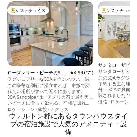
ゲストチョイス
ゲストチョイス
大好評のゲストチョイスです。
大好評のゲストチ
サンタローザビー
家・長屋
サンタローザビーチ
ローズマリー・ビーチの町
レビュー171件、5つ星中4.99
4.99 (171)
The Zen Pad
この30Aラグジ
家・長屋
ラグジュアリーな30Aタウンハウス、温
予約する主な理由： *ビーチまで徒
水プール、CART、ビーチ、食事
この豪華な別荘に滞在すれば、家族で訪
分： 30Aの真向かい * 2024年に美
れたい場所がすべて近くにあります。
装されました *広々としていて静かです *
30A Sandpiperは、アメリカ湾で最も美し
バルコニー3つ * プール2つ、テニス/ピッ
価格
·
ロケーショ
いビーチに沿って🏖️ある、平和な隠れ家
クルボールコート
であるエメラルドコースト・シーサイ
ロケーション
·
家族
·
アクセス
ーエリアなど *わずか数歩先に25マイル以
ド・スピリットを完璧に表現しています
ウォルトン郡にあるタウンハウスタイ
上のハイキングコース ＊ビーチ
🇺🇸。 30Aの向かいには、飲食店のオプ
プの宿泊施設で人気のアメニティ・設
ル、ショッピング
ションがたくさんある一流のエンターテ
ンなどの近くにあ
備
イメント地区「The Big Chill」がありま
ンです！ ＊ご家族やおひとり様に最適 *