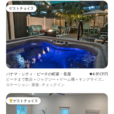
ゲストチョイス
ゲストチョイス
パナマ・シティ・ビーチの町家・長屋
レビュー117
4.91 (117)
ビーチまで数歩＋ジャグジー＋ゲーム機＋キングサイズベ
ッド＋焚き火台
ロケーション
·
家族
·
チェックイン
ゲストチョイス
大好評のゲストチョイスです。