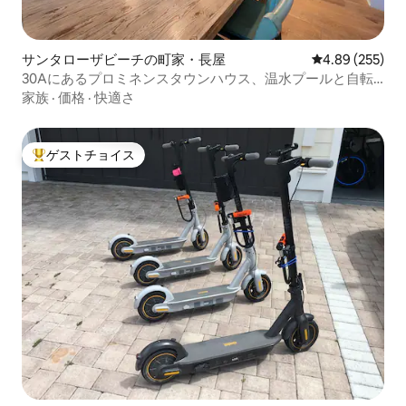
サンタローザビーチの町家・長屋
レビュー255件
4.89 (255)
30Aにあるプロミネンスタウンハウス、温水プールと自転
車付き！
家族
·
価格
·
快適さ
ゲストチョイス
大好評のゲストチョイスです。