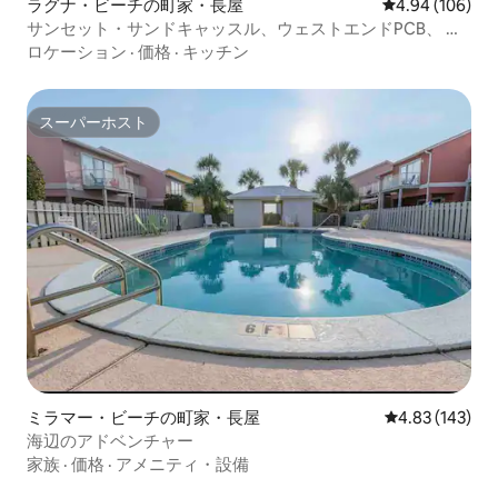
ラグナ・ビーチの町家・長屋
レビュー106件
4.94 (106)
サンセット・サンドキャッスル、ウェストエンドPCB、 ビ
ーチまで徒歩圏内
ロケーション
·
価格
·
キッチン
スーパーホスト
スーパーホスト
ミラマー・ビーチの町家・長屋
レビュー143件
4.83 (143)
海辺のアドベンチャー
家族
·
価格
·
アメニティ・設備