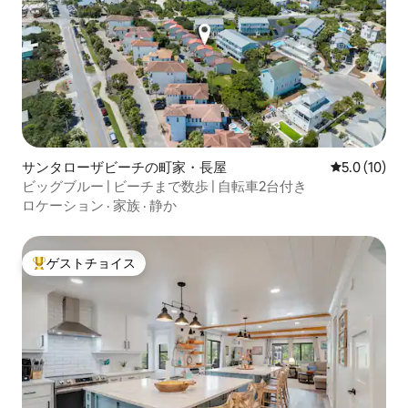
サンタローザビーチの町家・長屋
レビュー10
5.0 (10)
ビッグブルー | ビーチまで数歩 | 自転車2台付き
ロケーション
·
家族
·
静か
ゲストチョイス
大好評のゲストチョイスです。