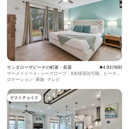
サンタローザビーチの町家・長屋
レビュー169件
4.93 (169)
マーメイドベイ - シーグローブ：8名様宿泊可能、ビーチま
で徒歩圏内
ロケーション
·
家族
·
テレビ
ゲストチョイス
ゲストチョイス