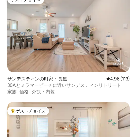
ゲストチョイス
サンデスティンの町家・長屋
レビュー113件
4.96 (113)
30Aとミラマービーチに近いサンデスティンリトリート
家族
·
価格
·
外観・内装
ゲストチョイス
大好評のゲストチョイスです。