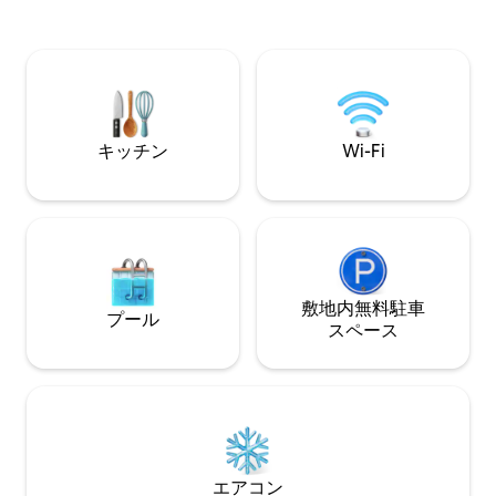
す。 マスターBR1のスイートにはスパの
リモートワークや
ようなバスルームがあります。2つ目の
な高速Wi-Fi ＊ゲストに人気のAirbnbとし
MBRとグレートルームにはそれぞれバル
て選ばれました！
コニーへのアクセスがあります。 宿泊施
設には5つの⭐️リゾートスタイルのプール
が含まれています
キッチン
Wi-Fi
敷地内無料駐⁠車
プール
ス⁠ペ⁠ー⁠ス
エアコン