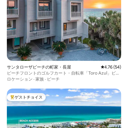
サンタローザビーチの町家・長屋
レビュー54件
4.76 (54)
ビーチフロントのゴルフカート・自転車「Toro Azul」ビー
チビュー
ロケーション
·
家族
·
ビーチ
ゲストチョイス
大好評のゲストチョイスです。