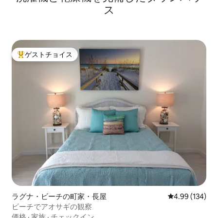
ス
ゲストチョイス
大好評のゲストチョイスです。
ラグナ・ビーチの町家・長屋
レビュー134件
4.99 (134)
ビーチでアオサギの観察
価格
·
家族
·
チェックイン