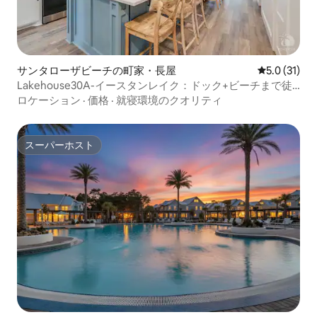
サンタローザビーチの町家・長屋
レビュー31
5.0 (31)
Lakehouse30A-イースタンレイク：ドック+ビーチまで徒
歩圏内
ロケーション
·
価格
·
就寝環境のクオリティ
スーパーホスト
スーパーホスト