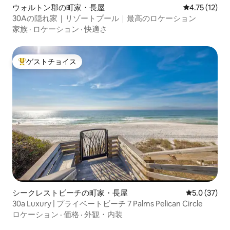
ウォルトン郡の町家・長屋
レビュー12件
4.75 (12)
30Aの隠れ家｜リゾートプール｜最高のロケーション
家族
·
ロケーション
·
快適さ
ゲストチョイス
大好評のゲストチョイスです。
シークレストビーチの町家・長屋
レビュー37
5.0 (37)
30a Luxury | プライベートビーチ 7 Palms Pelican Circle
ロケーション
·
価格
·
外観・内装