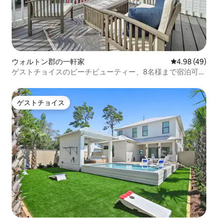
ウォルトン郡の一軒家
レビュー49件
4.98 (49)
ゲストチョイスのビーチビューティー、8名様まで宿泊可
能、割引価格！
ゲストチョイス
ゲストチョイス