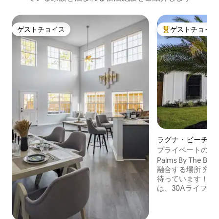
ゲストチョイス
ゲストチョイス
ゲストチョイス
大好評のゲストチ
ラグナ・ビーチの
プライベートの塩水
- ビーチまで徒歩
Palms By The
融合する場所 究極の家族旅行があなたを
待っています！こ
は、30Aライフ
しながら、プライ
なプライバシーを
マリービーチまで8