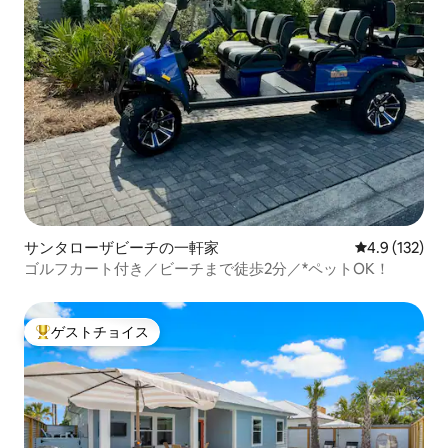
サンタローザビーチの一軒家
レビュー132
4.9 (132)
ゴルフカート付き／ビーチまで徒歩2分／*ペットOK！
ゲストチョイス
大好評のゲストチョイスです。