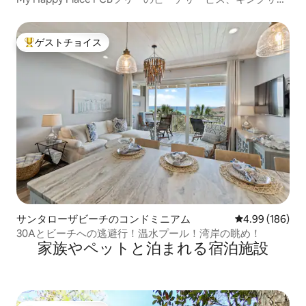
ズベッド
ゲストチョイス
大好評のゲストチョイスです。
サンタローザビーチのコンドミニアム
レビュー186件
4.99 (186)
30Aとビーチへの逃避行！温水プール！湾岸の眺め！
家族やペットと泊まれる宿泊施設