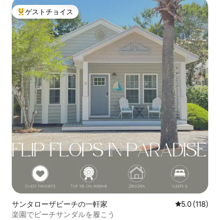
ゲストチョイス
大好評のゲストチョイスです。
サンタローザビーチの一軒家
レビュー118
5.0 (118)
楽園でビーチサンダルを履こう