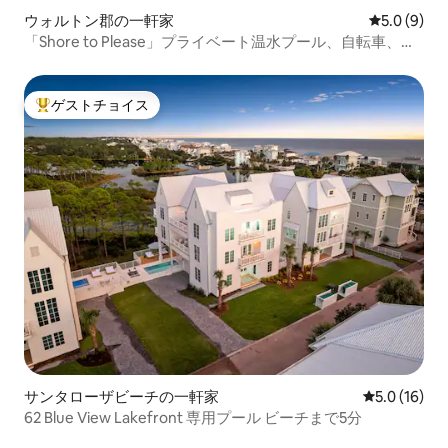
ウォルトン郡の一軒家
レビュー9
5.0 (9)
「Shore to Please」プライベート温水プール、自転車、ド
ック
ゲストチョイス
大好評のゲストチョイスです。
サンタローザビーチの一軒家
レビュー16
5.0 (16)
62 Blue View Lakefront 専用プール ビーチまで5分