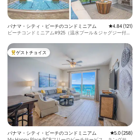
パナマ・シティ・ビーチのコンドミニアム
レビュー121件
4.84 (121)
ビーチコンドミニアム#925（温水プール＆ジャグジー付
き）
ゲストチョイス
大好評のゲストチョイスです。
パナマ・シティ・ビーチのコンドミニアム
レビュー258
5.0 (258)
My Happy Place PCBフリーのビーチサービス、キングサイ