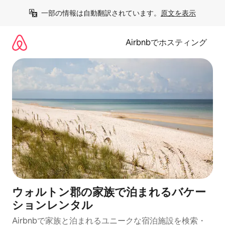
コ
一部の情報は自動翻訳されています。
原文を表示
ン
テ
ン
Airbnbでホスティング
ツ
に
ス
キ
ッ
プ
ウォルトン郡の家族で泊まれるバケー
ションレンタル
Airbnbで家族と泊まれるユニークな宿泊施設を検索・