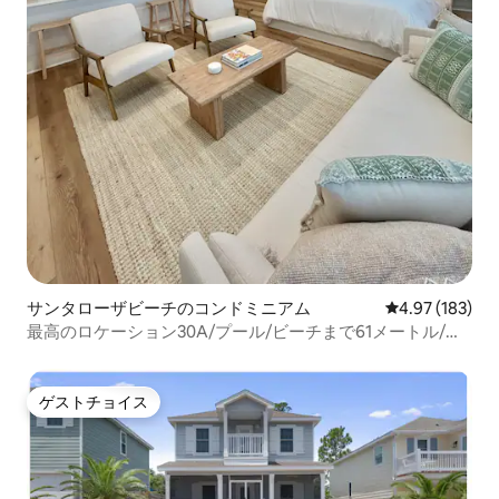
サンタローザビーチのコンドミニアム
レビュー183件
4.97 (183)
最高のロケーション30A/プール/ビーチまで61メートル/Wi-
Fi
ゲストチョイス
ゲストチョイス