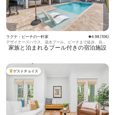
ラグナ・ビーチの一軒家
レビュー106件
4.98 (106)
デザイナーズハウス、温水プール、ビーチまで徒歩、自転
家族と泊まれるプール付きの宿泊施設
車
ゲストチョイス
大好評のゲストチョイスです。