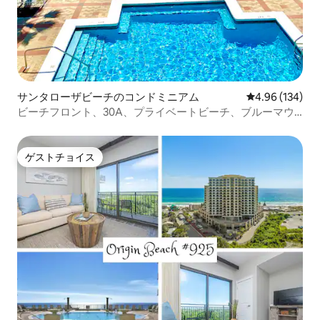
サンタローザビーチのコンドミニアム
レビュー134件
4.96 (134)
ビーチフロント、30A、プライベートビーチ、ブルーマウ
ンテンパラダイス
ゲストチョイス
ゲストチョイス