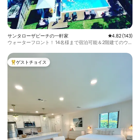
サンタローザビーチの一軒家
レビュー143件
4.82 (143)
ウォーターフロント！ 14名様まで宿泊可能＆2階建てのウ
ォータースライドで楽しめます！！
ゲストチョイス
大好評のゲストチョイスです。