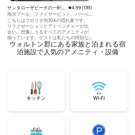
分、デスティンまで車
サンタローザビーチの一軒
レビュー139件、5つ星中4.99
4.99 (139)
リビング：専用プ
家
海水プール、ファイヤーピット、バーベ
ョン、屋外シャワー。 ​大人用トラ
キューグリル、ペットOK、30A近く
こちらはフロリダ州30Aの隠れ家です。
と子供用スクータ
リラクゼーションとアドベンチャーが出
ただけます。 ​ご滞在中は4人乗りゴルフ
会い、想像しうるすべてのアメニティが
カートをレンタルし
揃っています。ゲストは私たちの特別な
日）チェックイン
ウォルトン郡にある家族と泊まれる宿
サービスに大喜びしています！このペッ
は除きます。
トフレンドリーな家には、フェンス付き
泊施設で人気のアメニティ・設備
の裏庭、専用プール（リクエストに応じ
て温水）、ストリーミングアプリを備え
たスマートテレビ、ゲームルーム、スポ
ーツ用具（ラケット、自転車など）があ
り、家族連れに最適です。サンデスティ
ン・ミラマービーチ、サンタローザ・ゴ
ルフクラブから数分で、このエリアの人
気ビーチ、レストラン、世界クラスのゴ
キッチン
Wi-Fi
ルフコース、風光明媚なトレイルに近い
です。あとは、ゲストのみなさまです。