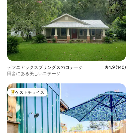
デフニアックスプリングスのコテージ
レビュー140
4.9 (140)
田舎にある美しいコテージ
ゲストチョイス
大好評のゲストチョイスです。