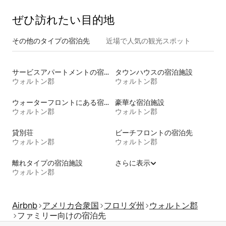
ぜひ訪⁠れ⁠た⁠い目⁠的⁠地
その他のタ⁠イ⁠プ⁠の宿⁠泊⁠先
近場で人気の観光スポット
サービスアパートメントの宿泊施設
タウンハウスの宿泊施設
ウォルトン郡
ウォルトン郡
ウォーターフロントにある宿泊施設
豪華な宿泊施設
ウォルトン郡
ウォルトン郡
貸別荘
ビーチフロントの宿泊先
ウォルトン郡
ウォルトン郡
離れタイプの宿泊施設
さらに表示
ウォルトン郡
Airbnb
アメリカ合衆国
フロリダ州
ウォルトン郡
ファミリー向けの宿泊先