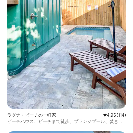
ラグナ・ビーチの一軒家
レビュー114件
4.95 (114)
ビーチハウス、ビーチまで徒歩、プランジプール、焚き火
台