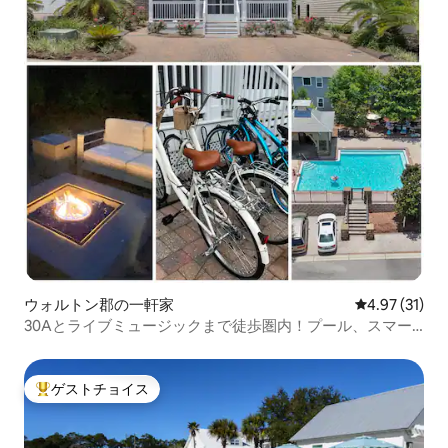
ウォルトン郡の一軒家
レビュー31件
4.97 (31)
30Aとライブミュージックまで徒歩圏内！プール、スマー
トトイレ、自転車
ゲストチョイス
大好評のゲストチョイスです。