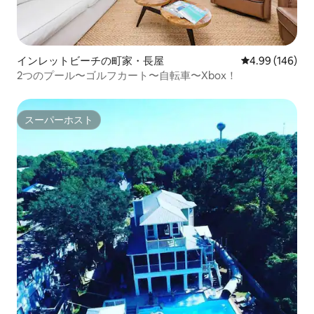
インレットビーチの町家・長屋
レビュー146件
4.99 (146)
2つのプール〜ゴルフカート〜自転車〜Xbox！
スーパーホスト
スーパーホスト