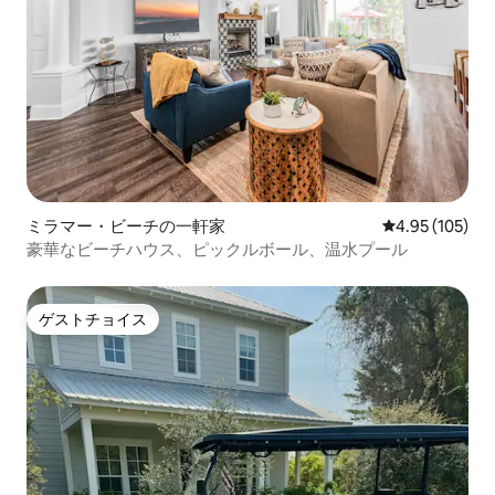
ミラマー・ビーチの一軒家
レビュー105件
4.95 (105)
豪華なビーチハウス、ピックルボール、温水プール
ゲストチョイス
ゲストチョイス