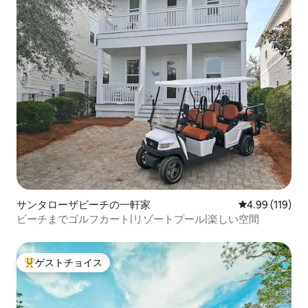
サンタローザビーチの一軒家
レビュー119件
4.99 (119)
ビーチまでゴルフカート|リゾートプール|楽しい空間
ゲストチョイス
大好評のゲストチョイスです。