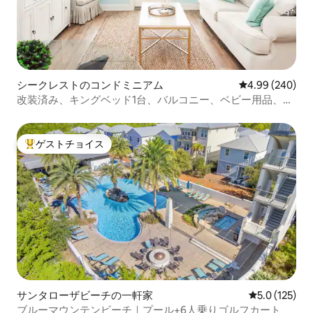
シークレストのコンドミニアム
レビュー240件
4.99 (240)
改装済み、キングベッド1台、バルコニー、ベビー用品、プ
ール付き
ゲストチョイス
大好評のゲストチョイスです。
サンタローザビーチの一軒家
レビュー125
5.0 (125)
ブルーマウンテンビーチ｜プール+6人乗りゴルフカート