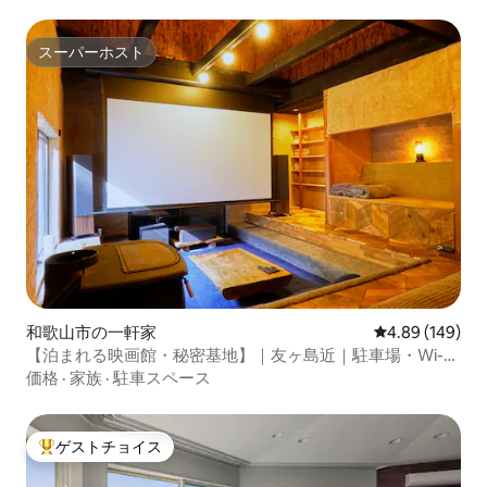
スーパーホスト
スーパーホスト
和歌山市の一軒家
レビュー149件
4.89 (149)
【泊まれる映画館・秘密基地】｜友ヶ島近｜駐車場・Wi-Fi
｜最大5名
価格
·
家族
·
駐車スペース
ゲストチョイス
大好評のゲストチョイスです。