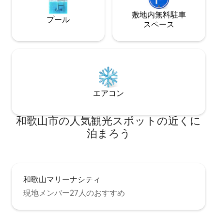
は完全に貸切状態で、他のゲストはいま
ングルームは、20
せん。 チェックインはテンキーでの入館
できます。 【長期滞在に対応】 デスク、
敷地内無料駐⁠車
プール
になりますが、入館後必ずホストが直接
チェアー、ホワイ
ス⁠ペ⁠ー⁠ス
ご挨拶に伺い、施設案内、高野山の観光
ます。ワーキング
案内を致します。その他、滞在中は何で
用いただけます。
もご相談ください
引プランもご用意
エアコン
和歌山市の人気観光スポットの近くに
泊まろう
和歌山マリーナシティ
現地メンバー27人のおすすめ