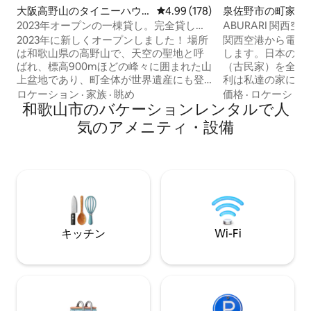
大阪高野山のタイニーハウ
レビュー178件、5つ星中4.99
4.99 (178)
泉佐野市の町家・
ス
2023年オープンの一棟貸し。完全貸し切
ABURARI 関西
りで山に籠るように過ごす宿。山
本庭園が人気の古
2023年に新しくオープンしました！ 場所
関西空港から電車
籠/SANRO
料金）
は和歌山県の高野山で、天空の聖地と呼
します。日本の伝
ばれ、標高900mほどの峰々に囲まれた山
（古民家）を全て
上盆地であり、町全体が世界遺産にも登
利は私達の家に代
録されています。 10年以上の高野山での
だ泊まるだけのゲ
ロケーション
·
家族
·
眺め
価格
·
ロケーショ
ゲストハウス（Koyasan guesthouse
和歌山市のバケーションレンタルで人
ご家族や友人だけ
Kokuu）の運営の経験を生かし、新たな
兼ねすることなく
気のアメニティ・設備
チャレンジとして高野山内では初めての
うな日本の旅をお
一棟の貸しを開始しました。 この宿は
の伝統文化に興味
元々長年使われていなかったガレージを
ナルトなどのアニ
リノベーションしたもので、「山に籠る
のお宿です。古民
ように過ごしてほしい」という思いから
様に快適にお過ご
山籠（さんろう）と名付けました。この
てリノベーション済
宿を隠れ家のようなものとして、選りす
までのご家族やグ
ぐりの民芸品や器も楽しんでいただける
広くご利用いただ
キッチン
Wi-Fi
ようにと思いを込めています。 一日一組
は変わりません） 【他のゲストハウスに
限定で、完全にプライベートな空間と時
はない最高のおもて
間を提供します。友達や家族、カップル
した奥座敷と縁側
など最大4名まで宿泊が可能で、自分とひ
園は、伝統的な日
たすら向き合う時間に、大切な人と思い
広々とした畳の間
出深い時間をお過ごしください。※宿泊中
らお寛ぎください