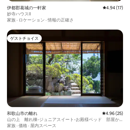
伊都郡葛城の一軒家
レビュー17件
4.94 (17)
妙寺ハウスII
家族
·
ロケーション
·
情報の正確さ
ゲストチョイス
ゲストチョイス
和歌山市の離れ
レビュー25件
4.96 (25)
山の上 離れ棟-ジュニアスイート-お殿様ベッド 部屋か
ら海 キッチン 駐車場有 バス停近く
家族
·
価格
·
屋内スペース