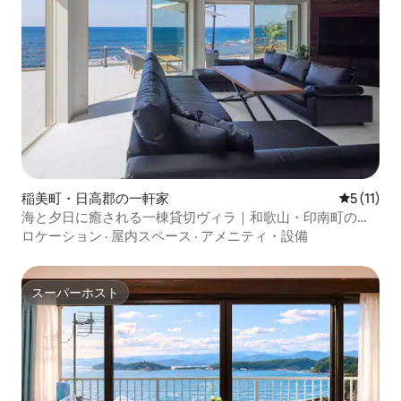
稲美町・日高郡の一軒家
レビュー1
5 (11)
海と夕日に癒される一棟貸切ヴィラ｜和歌山・印南町の隠
れ家
ロケーション
·
屋内スペース
·
アメニティ・設備
スーパーホスト
スーパーホスト