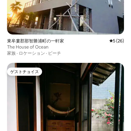
東牟婁郡那智勝浦町の一軒家
レビュー2
5 (26)
The House of Ocean
家族
·
ロケーション
·
ビーチ
ゲストチョイス
ゲストチョイス