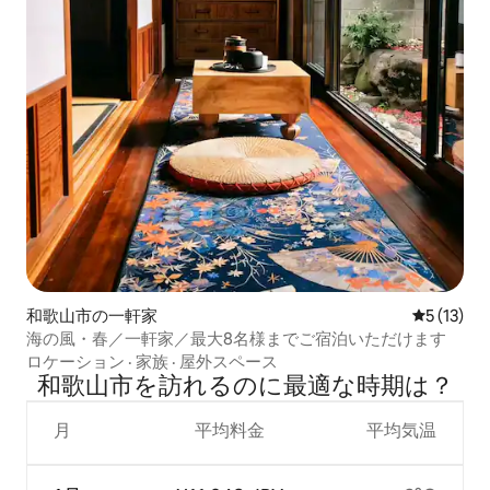
和歌山市の一軒家
レビュー1
5 (13)
海の風・春／一軒家／最大8名様までご宿泊いただけます
ロケーション
·
家族
·
屋外スペース
和歌山市を訪⁠れ⁠るの⁠に最⁠適⁠な時⁠期⁠は⁠？
月
平均料金
平均気温