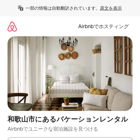
コ
一部の情報は自動翻訳されています。
原文を表示
ン
テ
ン
Airbnbでホスティング
ツ
に
ス
キ
ッ
プ
和歌山市にあるバケーションレンタル
Airbnbでユニークな宿泊施設を見つける