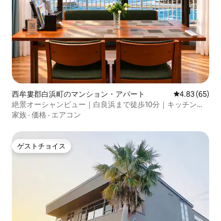
西牟婁郡白浜町のマンション・アパート
レビュー65件
4.83 (65)
絶景オーシャンビュー｜白良浜まで徒歩10分｜キッチン完
備｜無料駐車場あり
家族
·
価格
·
エアコン
ゲストチョイス
ゲストチョイス