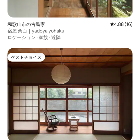
和歌山市の古民家
レビュー16件
4.88 (16)
宿屋 余白｜yadoya yohaku
ロケーション
·
家族
·
近隣
ゲストチョイス
ゲストチョイス