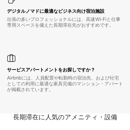
デジタルノマド⁠に最⁠適⁠なビ⁠ジ⁠ネ⁠ス⁠向⁠け宿⁠泊⁠施⁠設
出張の多いプロフェッショナルには、高速Wi-Fiと仕事
専用スペースを備えた長期滞在先がおすすめです。
サービスアパートメントをお探しですか？
Airbnbには、人員配置や転勤時の宿泊先、および社宅
としての利用に最適な家具完備のマンション・アパート
が掲載されています。
長期滞在に人気のアメニティ・設備