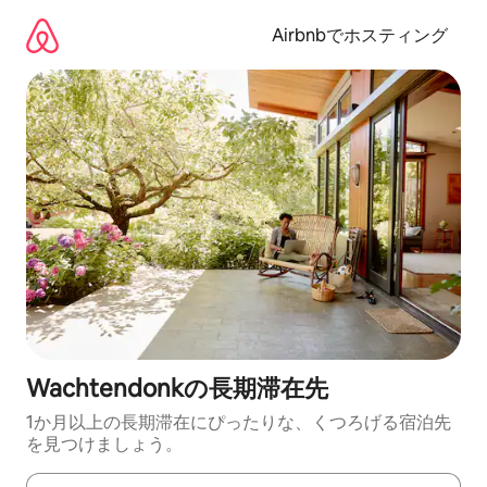
コ
ン
Airbnbでホスティング
テ
ン
ツ
に
ス
キ
ッ
プ
Wachtendonkの長期滞在先
1か月以上の長期滞在にぴったりな、くつろげる宿泊先
を見つけましょう。