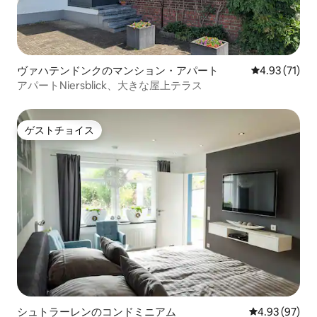
ヴァハテンドンクのマンション・アパート
レビュー71件
4.93 (71)
アパートNiersblick、大きな屋上テラス
ゲストチョイス
ゲストチョイス
シュトラーレンのコンドミニアム
レビュー97件
4.93 (97)