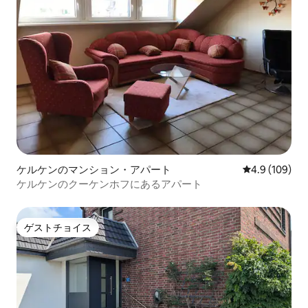
ケルケンのマンション・アパート
レビュー109
4.9 (109)
ケルケンのクーケンホフにあるアパート
ゲストチョイス
ゲストチョイス