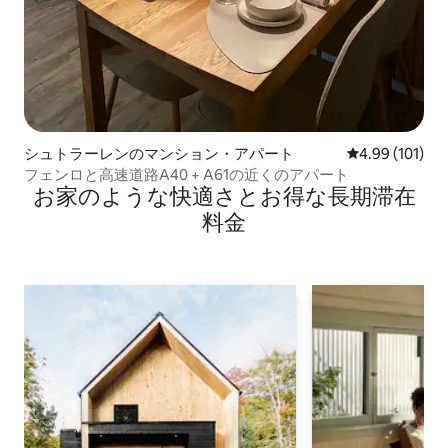
シュトラーレンのマンション・アパート
レビュー101件
4.99 (101)
フェンロと高速道路A40 + A61の近くのアパート
お家のような快⁠適⁠さ⁠とお⁠得⁠な長⁠期⁠滞⁠在
料⁠金