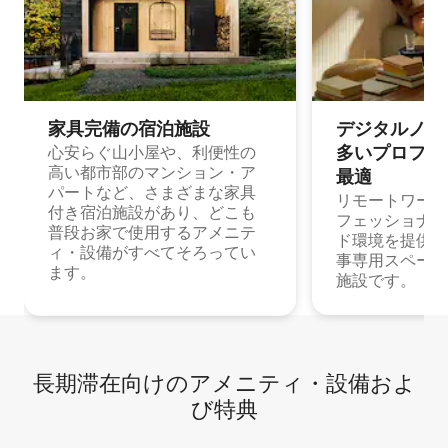
家具完備の宿⁠泊⁠施⁠設
デジタルノマド
多⁠いプ⁠ロ⁠フ⁠ェ⁠
心安らぐ山小屋や、利便性の
高い都市部のマンション・ア
最⁠適
パートなど、さまざまな家具
リモートワーク
付き宿泊施設があり、どこも
フェッショナル
普段お家で使用するアメニテ
ド環境を提供する
ィ・設備がすべてそろってい
事専用スペース
ます。
施設です。
長期滞在向け⁠のア⁠メ⁠ニ⁠テ⁠ィ⁠・設⁠備⁠およ
び特⁠典