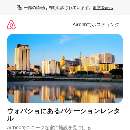
コ
一部の情報は自動翻訳されています。
原文を表示
ン
テ
ン
Airbnbでホスティング
ツ
に
ス
キ
ッ
プ
ウォバショにあるバケーションレンタ
ル
Airbnbでユニークな宿泊施設を見つける