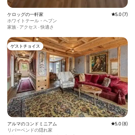
ケロッグの一軒家
レビュー7
5.0 (7)
ホワイトテール・ヘブン
家族
·
アクセス
·
快適さ
ゲストチョイス
ゲストチョイス
アルマのコンドミニアム
レビュー8
5.0 (8)
リバーベンドの隠れ家