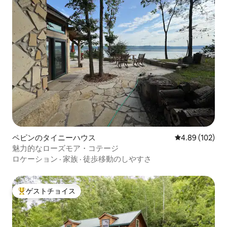
ペピンのタイニーハウス
レビュー102件
4.89 (102)
魅力的なローズモア・コテージ
ロケーション
·
家族
·
徒歩移動のしやすさ
ゲストチョイス
大好評のゲストチョイスです。