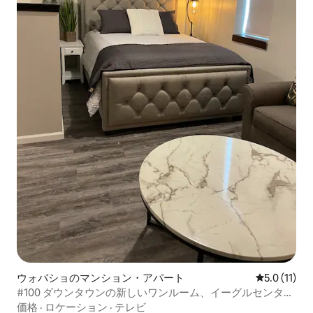
ウォバショのマンション・アパート
レビュー11
5.0 (11)
#100 ダウンタウンの新しいワンルーム、イーグルセンター
の隣
価格
·
ロケーション
·
テレビ