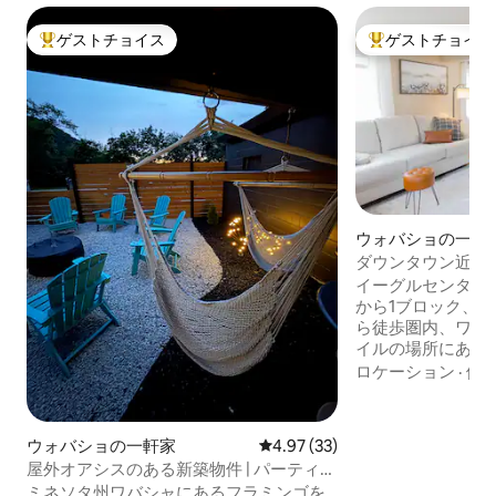
ゲストチョイス
ゲストチョイス
大好評のゲストチョイスです。
大好評のゲストチ
ウォバショの一軒
ダウンタウン近く
の家
イーグルセンター
から1ブロック、
ら徒歩圏内、ワバシ
イルの場所にある*
ゴージャスな家で
ロケーション
·
価
4つの寝室と布団が
ビングルームにはゲ
ビがあります。 
ウォバショの一軒家
レビュー33件、5つ星中4.97
4.97 (33)
イパン、コーヒー
屋外オアシスのある新築物件 | パーティー
ー、グリドル、ワ
／ゲームルーム
ミネソタ州ワバシャにあるフラミンゴを
プコーンポッパー