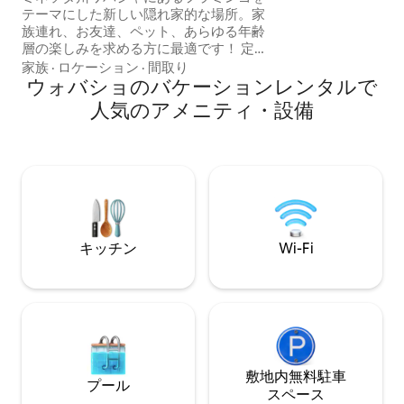
テーマにした新しい隠れ家的な場所。家
っています。 ゲ
族連れ、お友達、ペット、あらゆる年齢
ード、フーズボー
層の楽しみを求める方に最適です！ 定員
す。 グリルとソロ
13名 | 寝室3室 キングサイズベッド2台の
家族
·
ロケーション
·
間取り
なボート駐車場が
スイート、ロフト付きのワイルドな2段ベ
ウォバショのバケーションレンタルで
ッドルーム、フィットネスエリアのある
人気のアメニティ・設備
屋内のムーディーなアーケードバー／ラ
ウンジをお楽しみください。 ガスグリル
と薪ストーブのあるパティオ、屋外ダイ
ニング、ハンモックブランコ、芝生での
ゲームなど、フェンスで囲まれた完全プ
ライベートの裏庭で、アウトバックでく
つろぎましょう！ ミシシッピ川、Lark
Toys、Coffee Mill Ski & Golfの近く！ ボ
キッチン
Wi-Fi
ートや四輪バギーを持ってくるのに十分
な駐車スペース！
敷地内無料駐⁠車
プール
ス⁠ペ⁠ー⁠ス