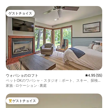
ゲストチョイス
ゲストチョイス
ウォバショのロフト
レビュー55件
4.95 (55)
ペットOKのワバシャ・スタジオ：ボート、スキー、探検を
楽しもう！
家族
·
ロケーション
·
裏庭
ゲストチョイス
大好評のゲストチョイスです。