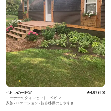
ペピンの一軒家
レビュー90件
4.97 (90)
コーナーのクォンセット - ペピン
家族
·
ロケーション
·
徒歩移動のしやすさ