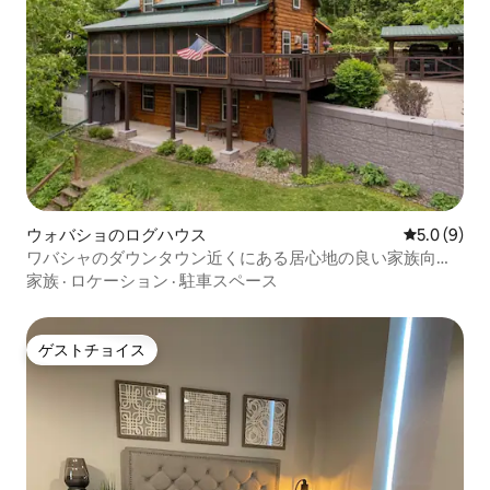
ウォバショのログハウス
レビュー9
5.0 (9)
ワバシャのダウンタウン近くにある居心地の良い家族向け
ログハウス
家族
·
ロケーション
·
駐車スペース
ゲストチョイス
ゲストチョイス