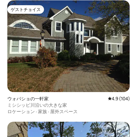
ゲストチョイス
ゲストチョイス
ウォバショの一軒家
レビュー104
4.9 (104)
ミシシッピ川沿いの大きな家
ロケーション
·
家族
·
屋外スペース