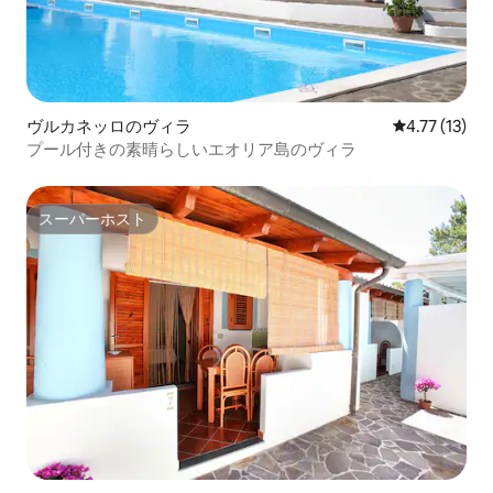
ヴルカネッロのヴィラ
レビュー13件
4.77 (13)
プール付きの素晴らしいエオリア島のヴィラ
スーパーホスト
スーパーホスト