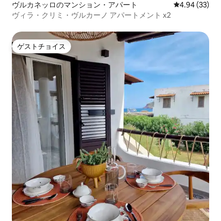
ヴルカネッロのマンション・アパート
レビュー33件
4.94 (33)
ヴィラ・クリミ・ヴルカーノ アパートメント x2
ゲストチョイス
ゲストチョイス