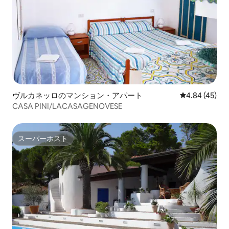
ヴルカネッロのマンション・アパート
レビュー45件
4.84 (45)
CASA PINI/LACASAGENOVESE
スーパーホスト
スーパーホスト