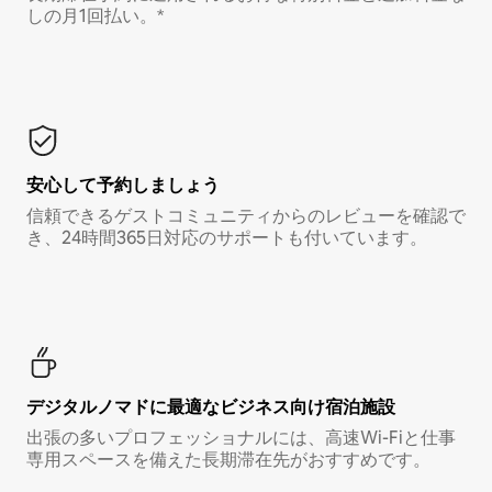
しの月1回払い。*
安心して予約しましょう
信頼できるゲストコミュニティからのレビューを確認で
き、24時間365日対応のサポートも付いています。
デジタルノマド⁠に最⁠適⁠なビ⁠ジ⁠ネ⁠ス⁠向⁠け宿⁠泊⁠施⁠設
出張の多いプロフェッショナルには、高速Wi-Fiと仕事
専用スペースを備えた長期滞在先がおすすめです。