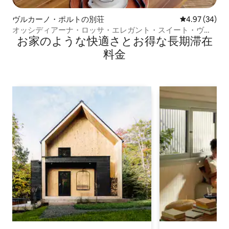
ヴルカーノ・ポルトの別荘
レビュー34件
4.97 (34)
オッシディアーナ・ロッサ・エレガント・スイート・ヴル
お家のような快⁠適⁠さ⁠とお⁠得⁠な長⁠期⁠滞⁠在
カーノ
料⁠金