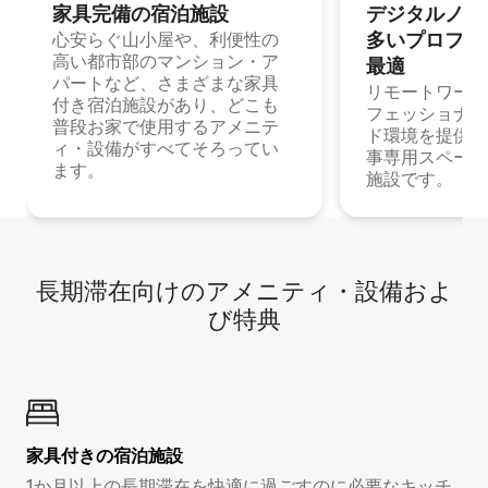
家具完備の宿⁠泊⁠施⁠設
デジタルノマド
多⁠いプ⁠ロ⁠フ⁠ェ⁠
心安らぐ山小屋や、利便性の
高い都市部のマンション・ア
最⁠適
パートなど、さまざまな家具
リモートワーク
付き宿泊施設があり、どこも
フェッショナル
普段お家で使用するアメニテ
ド環境を提供する
ィ・設備がすべてそろってい
事専用スペース
ます。
施設です。
長期滞在向け⁠のア⁠メ⁠ニ⁠テ⁠ィ⁠・設⁠備⁠およ
び特⁠典
家具付き⁠の宿⁠泊⁠施⁠設
1か月以上の長期滞在を快適に過ごすのに必要なキッチ