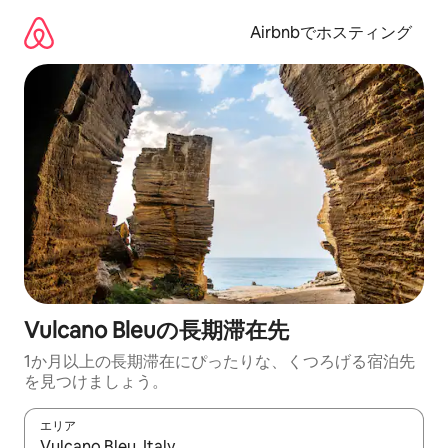
コ
ン
Airbnbでホスティング
テ
ン
ツ
に
ス
キ
ッ
プ
Vulcano Bleuの長期滞在先
1か月以上の長期滞在にぴったりな、くつろげる宿泊先
を見つけましょう。
エリア
検索結果が表示されたら、上下の矢印キーを使って移動するか、