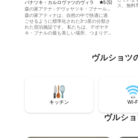
バナツキ・カルロヴァツのヴィラ
レビュー5件、5
5 (5)
ス、無料専
森の家アテナ - デヴォヤツキ・ブナール宿
いただけ
泊施設
森の家アティナは、自然の中で快適に過
温泉風呂がありま
ごせるように標準化された3つ星の分類さ
山の景色
れた宿泊施設です。 私たちは、デボヤチ
具も備え
キ・ブナルの最も美しい場所、つまりデ
高めるた
リブラト・ペシュチャラの真珠、唯一の
防音対策が施
「ヨーロッパのサハラ」に位置していま
ゲストは
す。また、7つのプールと長い滑り台があ
り、庭を
ヴルショツ
るセルビアで最も美しく最大のアクアパ
ークの1つである「サンドシティ」からわ
ずか600メートルです。清浄な空気、ユニ
ークなインテリア、針葉樹に囲まれた環
境が、自然の中での快適で心地よい休暇
と絶好の食欲を保証します。オーナーが
ゲストをお迎えし、お見送りします。
キッチン
Wi-F
ヴルショ