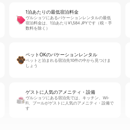
1泊あたりの最⁠低⁠宿⁠泊⁠料⁠金
ヴルショツにあるバケーションレンタルの最低
宿泊料金は、1泊あたり¥1,584 JPYです（税・手
数料を除く）
ペットOKのバ⁠ケ⁠ー⁠シ⁠ョ⁠ンレ⁠ン⁠タ⁠ル
ペットと泊まれる宿泊先10件の中から見つけま
しょう
ゲストに人⁠気⁠のア⁠メ⁠ニ⁠テ⁠ィ・設⁠備
ヴルショツにある宿泊先では、キッチン、Wi-
Fi、プールがゲストに人気のアメニティ・設備で
す