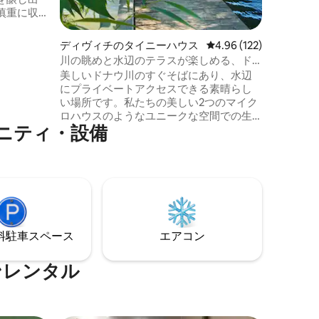
慎重に収
されてい
頭から本格
ディヴィチのタイニーハウス
レビュー122件、5つ星
4.96 (122)
されてい
川の眺めと水辺のテラスが楽しめる、ド
モダンに
ナウ川のマイクロハウス
美しいドナウ川のすぐそばにあり、水辺
あちゃん
にプライベートアクセスできる素晴らし
. この静
い場所です。私たちの美しい2つのマイク
クスしま
ロハウスのようなユニークな空間での生
ニティ・設備
活を体験し、周囲の自然の美しい景色を
楽しむのが好きな旅行者にとって完璧な
場所です。川で泳いだり釣りをしたり、
近くの丘でハイキングをしたり、川沿い
をサイクリングしたり、マウンテンバイ
クに乗ったり、グリルをしたり、冷たい
飲み物とドナウ川の最高の景色を楽しむ
のに最適な場所です。
⁠車ス⁠ペ⁠ー⁠ス
エアコン
ンレンタル