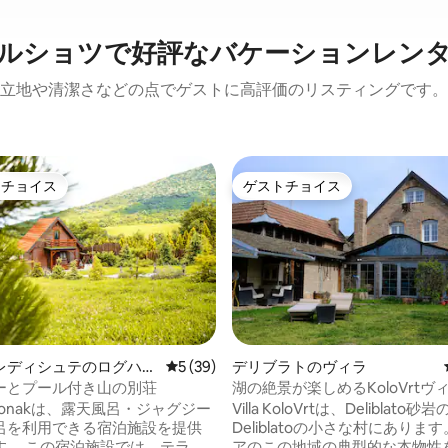
ルショツで好評なバケーションレン
立地や清潔さなどの点でゲストに高評価のリスティングです。
トチョイス
ゲストチョイス
ゲストチョイスです。
ゲストチョイス
レディシュテのログハウ
レビュー39件、5つ星中5つ星の平均評価
5 (39)
デリブラトのヴィラ
ーとプール付き山の別荘
湖の絶景が楽しめるKoloVrtヴ
v Konakは、露天風呂・ジャグジー
Villa KoloVrtは、Deliblato
呂を利用できる宿泊施設を提供
Deliblatoの小さな村にありま
す。 この宿泊施設では、テラ
アのこの地域の典型的な本物性