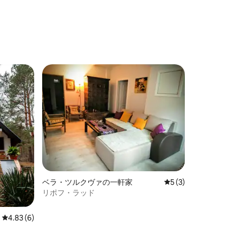
ベラ・ツルクヴァの一軒家
レビュー3件、5
5 (3)
リポフ・ラッド
レビュー6件、5つ星中4.83つ星の平均評価
4.83 (6)