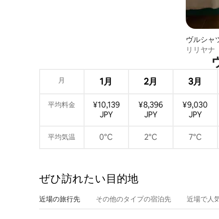
ヴルシャ
ト
リリヤナ
月
1月
2月
3月
¥10,139
¥8,396
¥9,030
平均料金
JPY
JPY
JPY
0°C
2°C
7°C
平均気温
ぜひ訪⁠れ⁠た⁠い目⁠的⁠地
近場の旅行先
その他のタ⁠イ⁠プ⁠の宿⁠泊⁠先
近場で人