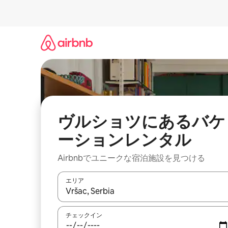
コ
ン
テ
ン
ツ
に
ス
キ
ッ
プ
ヴルショツにあるバケ
ーションレンタル
Airbnbでユニークな宿泊施設を見つける
エリア
検索結果が表示されたら、上下の矢印キーを使っ
チェックイン