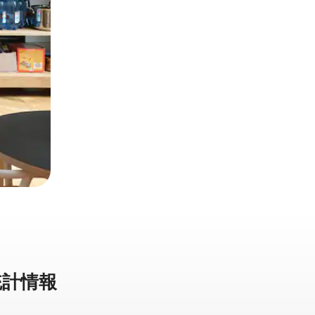
計⁠情⁠報