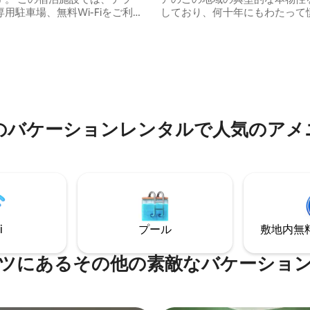
つ星中5つ星の平均評価
用駐車場、無料Wi-Fiをご利用
しており、何十年にもわたって
ます。 アパートには屋外暖炉と
集されてきた多くの細部に反映
す。 バルコニーからは
ます。 この家には、20世紀初
を眺めることができ、屋外用家
的な公国の家具が部分的に装飾
られています。 プライバシーを
ます。 古い素材のみを使用して
めに、宿泊施設には専用玄関と
建てられたので、まるで「おば
されています。 アパートの
の田舎」のように感じられます..
、近くでハイキングを楽しんだ
かな宿泊先で家族全員でリラッ
最大限に活用したりできます。
しょう。
のバケーションレンタルで人気のアメ
i
プール
敷地内無料駐
ツにあるその他の素敵なバケーショ