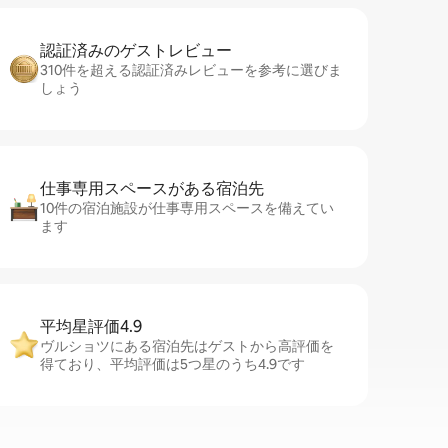
認証済みのゲ⁠ス⁠ト⁠レ⁠ビ⁠ュ⁠ー
310件を超える認証済みレビューを参考に選びま
しょう
仕事専用ス⁠ペ⁠ー⁠スがあ⁠る宿⁠泊⁠先
10件の宿泊施設が仕事専用スペースを備えてい
ます
平均星評価4.9
ヴルショツにある宿泊先はゲストから高評価を
得ており、平均評価は5つ星のうち4.9です