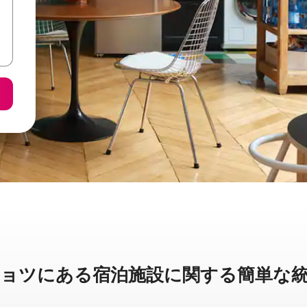
ツに⁠あ⁠る宿⁠泊⁠施⁠設⁠に関⁠す⁠る簡⁠単⁠な統⁠