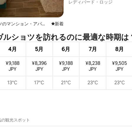
レディバード・ロッジ
ツのマンション・アパー
新しい宿泊先
新着
ヴルショツを訪⁠れ⁠るの⁠に最⁠適⁠な時⁠期⁠は⁠
4月
5月
6月
7月
8月
¥9,188
¥8,396
¥9,188
¥8,238
¥9,505
JPY
JPY
JPY
JPY
JPY
13°C
17°C
21°C
23°C
23°C
気の観光スポット