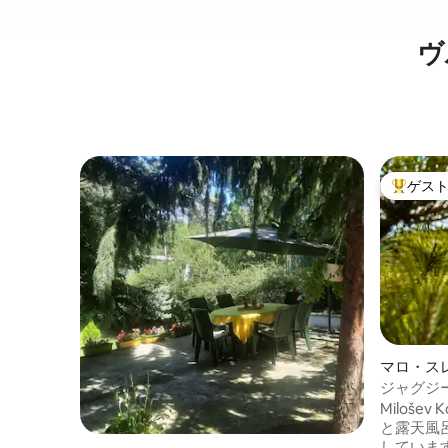
ヴ
ゲス
大好評の
マロ・ス
ス
ジャグジ
Miloše
と露天風
していま