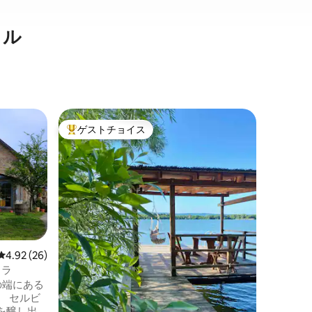
タル
ベラ・ツ
ゲストチョイス
ゲスト
大好評のゲストチョイスです。
ゲスト
アパート
Selakovi
時には、
時もある
ートはあ
広々とし
ープンバ
リビング
とができ
を持って
レビュー26件、5つ星中4.92つ星の平均評価
4.92 (26)
と自信が
ィラ
後悔する
砂岩の端にある
い場合は
す。 セルビ
できます
を醸し出