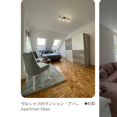
ヴルシャツのマンション・アパー
レビュー5件、5
5 (5)
ト
Apartman Vlasic