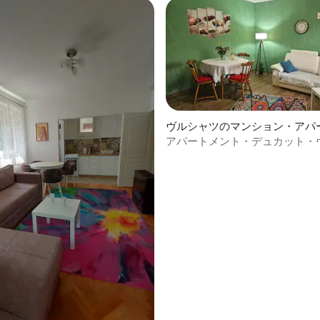
ヴルシャツのマンション・アパ
アパートメント・デュカット・
ツ
つ星中5つ星の平均評価