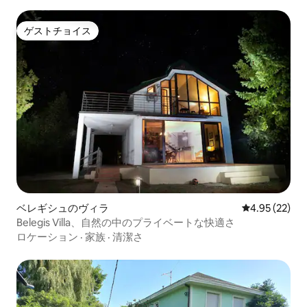
ゲストチョイス
ゲストチョイス
ベレギシュのヴィラ
レビュー22件
4.95 (22)
Belegis Villa、自然の中のプライベートな快適さ
ロケーション
·
家族
·
清潔さ