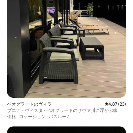
ベオグラードのヴィラ
レビュー23件
4.87 (23)
ブエナ・ヴィスタ - ベオグラードのサヴァ川に浮かぶ家
価格
·
ロケーション
·
バスルーム