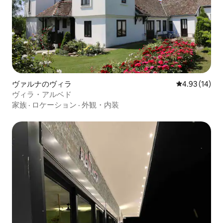
ヴァルナのヴィラ
レビュー14件
4.93 (14)
ヴィラ・アルベド
家族
·
ロケーション
·
外観・内装