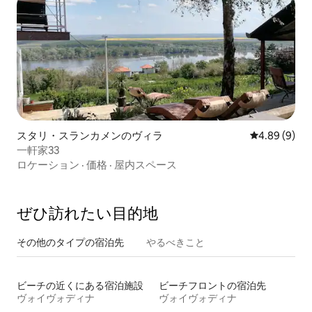
スタリ・スランカメンのヴィラ
レビュー9件
4.89 (9)
一軒家33
ロケーション
·
価格
·
屋内スペース
ぜひ訪⁠れ⁠た⁠い目⁠的⁠地
その他のタ⁠イ⁠プ⁠の宿⁠泊⁠先
やるべきこと
ビーチの近くにある宿泊施設
ビーチフロントの宿泊先
ヴォイヴォディナ
ヴォイヴォディナ