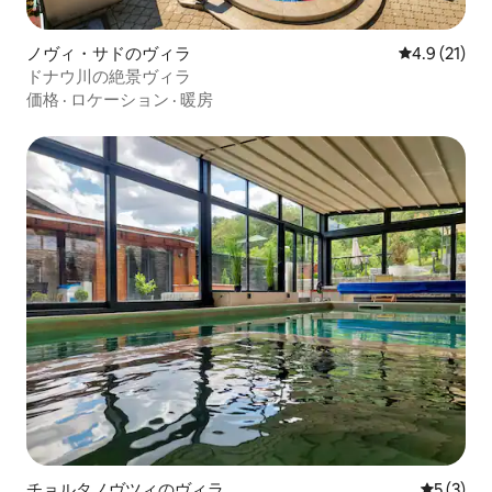
ノヴィ・サドのヴィラ
レビュー21
4.9 (21)
ドナウ川の絶景ヴィラ
価格
·
ロケーション
·
暖房
チョルタノヴツィのヴィラ
レビュー
5 (3)