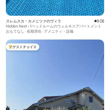
スレムスカ・カメニツァのヴィラ
レビュー
5 (3)
Hidden Nest • 1ベッドルームのウェルネスアパートメント
おもてなし
·
長期滞在
·
アメニティ・設備
ゲストチョイス
大好評のゲストチョイスです。