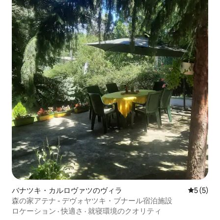
バナツキ・カルロヴァツのヴィラ
レビュー
5 (5)
森の家アテナ - デヴォヤツキ・ブナール宿泊施設
ロケーション
·
快適さ
·
就寝環境のクオリティ