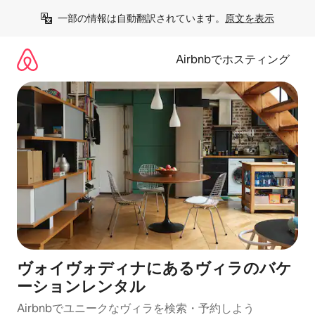
コ
一部の情報は自動翻訳されています。
原文を表示
ン
テ
ン
Airbnbでホスティング
ツ
に
ス
キ
ッ
プ
ヴォイヴォディナにあるヴィラのバケ
ーションレンタル
Airbnbでユニークなヴィラを検索・予約しよう