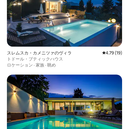
スレムスカ・カメニツァのヴィラ
レビュー19件
4.79 (19)
トドール・ブティックハウス
ロケーション
·
家族
·
眺め