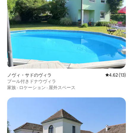
ノヴィ・サドのヴィラ
レビュー13件
4.62 (13)
プール付きドナウヴィラ
家族
·
ロケーション
·
屋外スペース