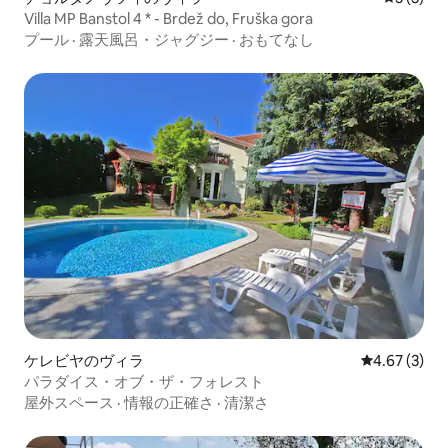
Villa MP Banstol 4 * - Brdež do, Fruška gora
プール
·
露天風呂・ジャグジー
·
おもてなし
ケレビヤのヴィラ
レビュー3件
4.67 (3)
パラダイス・オブ・ザ・フォレスト
屋外スペース
·
情報の正確さ
·
清潔さ