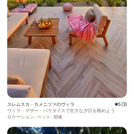
スレムスカ・カメニツァのヴィラ
レビュー
5 (3)
ヴィラ・マザー・パラダイスで壮大な夕日を眺めよう
ロケーション
·
ペット
·
朝食