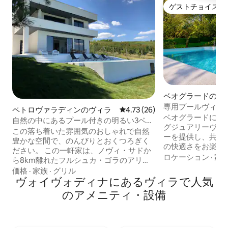
ゲストチョイス
ゲストチョイス
ベオグラードのヴ
専用プールヴィラ
ペトロヴァラディンのヴィラ
レビュー26件、5つ星中4.73
4.73 (26)
全なプライバシー
ベオグラードにあ
自然の中にあるプール付きの明るい3ベッ
グジュアリーヴィ
ドルームヴィラ
この落ち着いた雰囲気のおしゃれで自然
ーを提供し、共有
豊かな空間で、のんびりとおくつろぎく
の快適さをお楽し
ださい。 この一軒家は、ノヴィ・サドか
中心部からわずか
ロケーション
·
家
ら8km離れたフルシュカ・ゴラのアリベ
す。 敷地には、
ゴヴァツ集落にあり、1.5kmのマカダム道
価格
·
家族
·
グリル
まれたアヴァラ山を
路を経由してアクセスできます。 美しい
ヴォイヴォディナにあるヴィラで人気
ライベートヤード
パノラマビューを楽しみながら、自然を
のアメニティ・設備
る2つの独立したス
満喫できる最高の場所です。 大人と6歳
ストは、プライベ
以上のお子様に最適です。 冬季は暖房の
ューエリアのある
関係上、2日前までにご予約をお願いいた
統的なタベルナ、
します。 プールは11月から4月末までご利