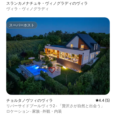
スランカメナチュキ・ヴィノグラディのヴィラ
ヴィラ・ヴィノグラディ
スーパーホスト
スーパーホスト
チョルタノヴツィのヴィラ
レビュー5
4.4 (5)
リバーサイドプールヴィラ2 - 「贅沢さが自然と出会う」
ロケーション
·
家族
·
外観・内装