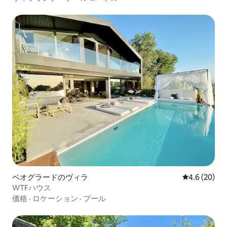
ベオグラードのヴィラ
レビュー20
4.6 (20)
WTFハウス
価格
·
ロケーション
·
プール