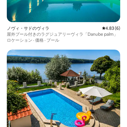
ノヴィ・サドのヴィラ
レビュー6件
4.83 (6)
屋外プール付きのラグジュアリーヴィラ「Danube palm」
ロケーション
·
価格
·
プール