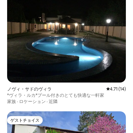
ノヴィ・サドのヴィラ
レビュー14件
4.71 (14)
*ヴィラ・ルカ*プール付きのとても快適な一軒家
家族
·
ロケーション
·
近隣
ゲストチョイス
ゲストチョイス