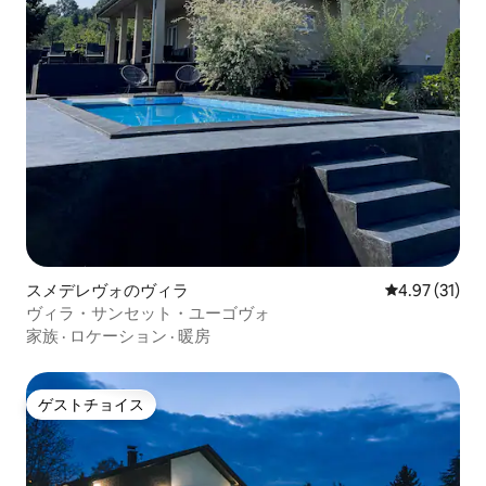
スメデレヴォのヴィラ
レビュー31件
4.97 (31)
ヴィラ・サンセット・ユーゴヴォ
家族
·
ロケーション
·
暖房
ゲストチョイス
ゲストチョイス