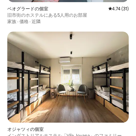
ベオグラードの個室
レビュー31件
4.74 (31)
旧市街のホステルにある5人用のお部屋
家族
·
価格
·
近隣
オジャツィの個室
インダストリアルホステル「Vila Jovana」のファミリール