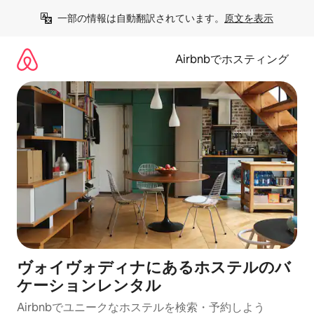
コ
一部の情報は自動翻訳されています。
原文を表示
ン
テ
ン
Airbnbでホスティング
ツ
に
ス
キ
ッ
プ
ヴォイヴォディナにあるホステルのバ
ケーションレンタル
Airbnbでユニークなホステルを検索・予約しよう