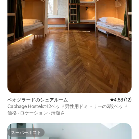
ベオグラードのシェアルーム
レビュー12件
4.58 (12)
Cabbage Hostelの12ベッド男性用ドミトリーの2段ベッド
価格
·
ロケーション
·
清潔さ
スーパーホスト
スーパーホスト