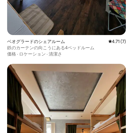
ベオグラードのシェアルーム
レビュー7件
4.71 (7)
鉄のカーテンの向こうにある4ベッドルーム
価格
·
ロケーション
·
清潔さ