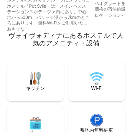
ベオグラードを訪
の客室（2人用）
ホステル「Put Svile」は、メインバスス
価格の宿泊施設を
テーションスボティツァ内にあり、中心
トは無料Wi-Fi
ロケーション
·
価
地から500m、パリッチ湖から7kmのとこ
キッチン、バーベ
ろにあります。無料Wi-Fiをご利用いただ
を利用できます。
けます。 ゲスト用にタオル、滅菌ホステ
おもてなし
共用ラウンジエリ
ルスリッパ、寝具をご用意しています。
ヴォイヴォディナにあるホステルで人
ラックスしたり、
各部屋は施錠されており、タンブラーラ
気のアメニティ・設備
たり、仕事をした
ック、読書灯、多機能充電アダプターが
す。私たちのチー
含まれています。ゲストはシャワー付き
しており、どんな
の共用バスルームを使用できます。トイ
します。
レも男女別れており、シャワーも個室で
す。 レンタル自転車をご用意しておりま
す。 当ホステルは家族経営です。 ようこ
そ 😃
キッチン
Wi-Fi
敷地内無料駐⁠車