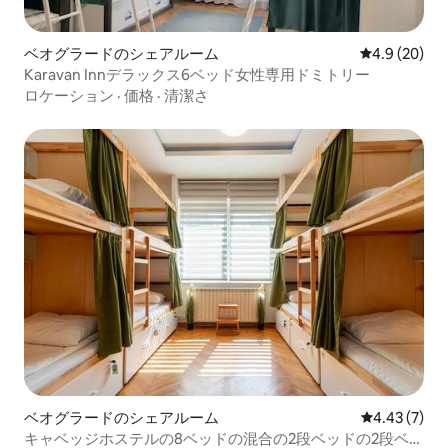
ベオグラードのシェアルーム
レビュー20
4.9 (20)
Karavan Innデラックス6ベッド女性専用ドミトリー
ロケーション
·
価格
·
清潔さ
ベオグラードのシェアルーム
レビュー7件
4.43 (7)
キャベッジホステルの8ベッドの混合の2段ベッドの2段ベッ