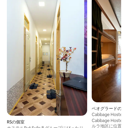
ベオグラードのシ
Cabbage Hos
リーの2段ベッド
Cabbage Hos
RSの個室
ルラ地区に位置す
ホステルPut Svile 8 グループにぴったり