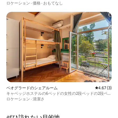
ド
ロケーション
·
価格
·
おもてなし
ベオグラードのシェアルーム
レビュー3件
4.67 (3)
キャベッジホステルの6ベッドの女性の2段ベッドの2段ベッ
ド
ロケーション
·
清潔さ
ぜひ訪⁠れ⁠た⁠い目⁠的⁠地