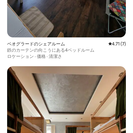
ベオグラードのシェアルーム
レビュー7件
4.71 (7)
鉄のカーテンの向こうにある4ベッドルーム
ロケーション
·
価格
·
清潔さ