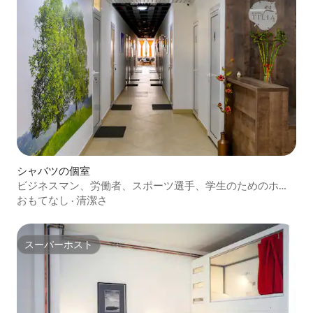
シャバツの個室
ビジネスマン、労働者、スポーツ選手、学生のためのホス
テル
おもてなし
·
清潔さ
スーパーホスト
スーパーホスト