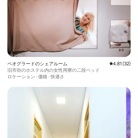
ベオグラードのシェアルーム
レビュー32件
4.81 (32)
旧市街のホステル内の女性用寮の二段ベッド
ロケーション
·
価格
·
快適さ