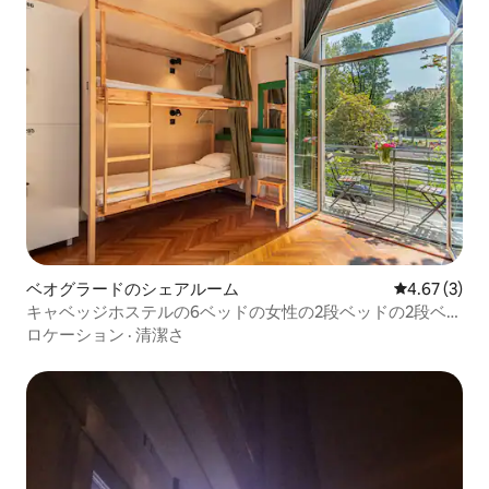
ベオグラードのシェアルーム
レビュー3件
4.67 (3)
キャベッジホステルの6ベッドの女性の2段ベッドの2段ベッ
ド
ロケーション
·
清潔さ