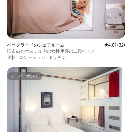
ベオグラードのシェアルーム
レビュー32件
4.81 (32)
旧市街のホステル内の女性用寮の二段ベッド
価格
·
ロケーション
·
キッチン
スーパーホスト
スーパーホスト