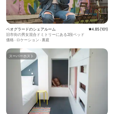
ベオグラードのシェアルーム
レビュー101件
4.85 (101)
旧市街の男女混合ドミトリーにある2段ベッド
価格
·
ロケーション
·
裏庭
スーパーホスト
スーパーホスト