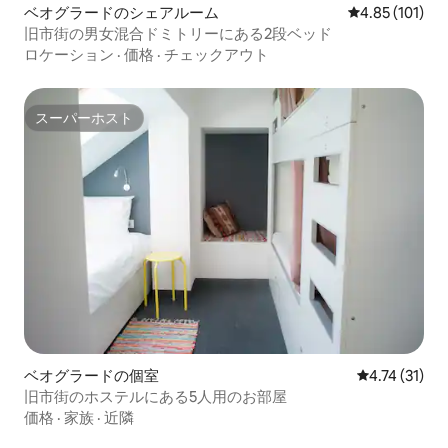
ベオグラードのシェアルーム
レビュー101件
4.85 (101)
旧市街の男女混合ドミトリーにある2段ベッド
ロケーション
·
価格
·
チェックアウト
スーパーホスト
スーパーホスト
ベオグラードの個室
レビュー31件
4.74 (31)
旧市街のホステルにある5人用のお部屋
価格
·
家族
·
近隣