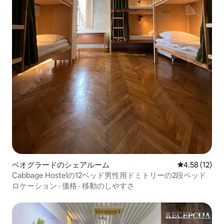
ベオグラードのシェアルーム
レビュー12件
4.58 (12)
Cabbage Hostelの12ベッド男性用ドミトリーの2段ベッド
ロケーション
·
価格
·
移動のしやすさ