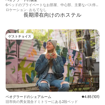
6ベッドのプライベートなお部屋、中心部、主要なバス停の
隣
ロケーション
·
おもてなし
長期滞在向けのホステル
ゲストチョイス
ゲストチョイス
ベオグラードのシェアルーム
レビュー101件
4.85 (101)
旧市街の男女混合ドミトリーにある2段ベッド