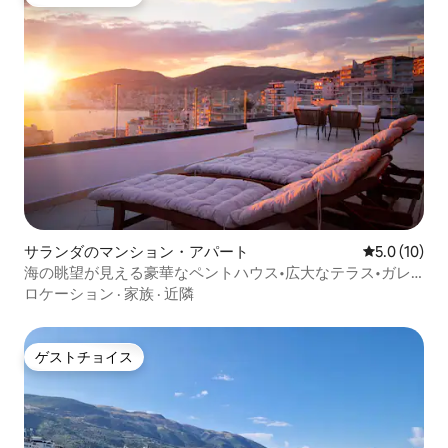
ゲストチョイス
サランダのマンション・アパート
レビュー10
5.0 (10)
海の眺望が見える豪華なペントハウス•広大なテラス•ガレ
ージ
ロケーション
·
家族
·
近隣
ゲストチョイス
ゲストチョイス