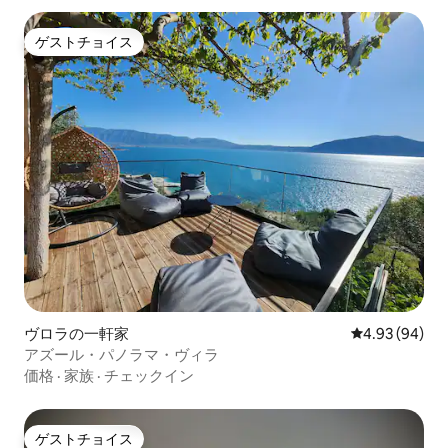
ゲストチョイス
ゲストチョイス
ヴロラの一軒家
レビュー94件
4.93 (94)
アズール・パノラマ・ヴィラ
価格
·
家族
·
チェックイン
ゲストチョイス
ゲストチョイス