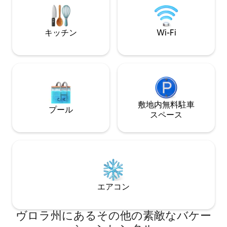
ます。
リヴァドなどの有
休暇です。
キッチン
Wi-Fi
敷地内無料駐⁠車
プール
ス⁠ペ⁠ー⁠ス
エアコン
ヴロラ州にあるその他の素敵なバケー