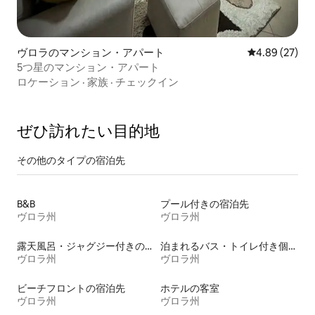
ヴロラのマンション・アパート
レビュー27件
4.89 (27)
5つ星のマンション・アパート
ロケーション
·
家族
·
チェックイン
ぜひ訪⁠れ⁠た⁠い目⁠的⁠地
その他のタ⁠イ⁠プ⁠の宿⁠泊⁠先
B&B
プール付きの宿泊先
ヴロラ州
ヴロラ州
露天風呂・ジャグジー付きの宿泊施設
泊まれるバス・トイレ付き個室
ヴロラ州
ヴロラ州
ビーチフロントの宿泊先
ホテルの客室
ヴロラ州
ヴロラ州