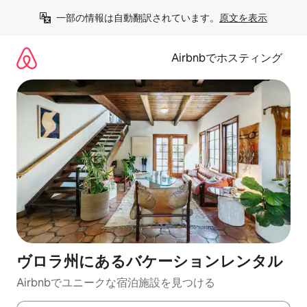
コ
一部の情報は自動翻訳されています。
原文を表示
ン
テ
ン
Airbnbでホスティング
ツ
に
ス
キ
ッ
プ
ヴロラ州にあるバケーションレンタル
Airbnbでユニークな宿泊施設を見つける