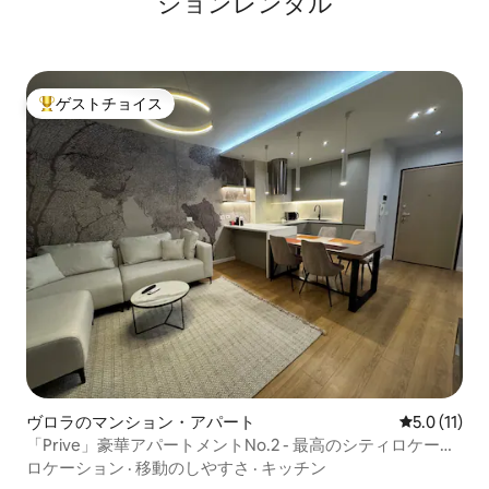
ションレンタル
ゲストチョイス
大好評のゲストチョイスです。
ヴロラのマンション・アパート
レビュー11
5.0 (11)
「Prive」豪華アパートメントNo.2 - 最高のシティロケーシ
ョン
ロケーション
·
移動のしやすさ
·
キッチン