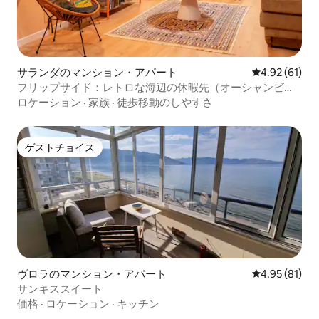
サランダのマンション・アパート
レビュー61件
4.92 (61)
フリップサイド：レトロな海辺の休暇先（オーシャンビュ
ー）
ロケーション
·
家族
·
徒歩移動のしやすさ
ゲストチョイス
ゲストチョイス
ヴロラのマンション・アパート
レビュー81件
4.95 (81)
サンキススイート
価格
·
ロケーション
·
キッチン