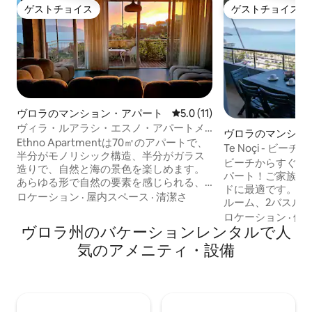
ゲストチョイス
ゲストチョイス
ゲストチョイス
ゲストチョイス
ヴロラのマンション・アパート
レビュー11件、5つ星中5.0
5.0 (11)
ヴィラ・ルアラシ・エスノ・アパートメ
ヴロラのマンショ
ント
Ethno Apartmentは70㎡のアパートで、
ト
Te Noçi - ビ
半分がモノリシック構造、半分がガラス
ビーチからすぐ近
造りで、自然と海の景色を楽しめます。
パート！ご家族、
あらゆる形で自然の要素を感じられる、
ドに最適です。こ
開放的な構造の空間です。アパートまで
ロケーション
·
屋内スペース
·
清潔さ
ルーム、2バスル
行くには、3つの休憩エリアがある37段の
晴らしい海の景色
ロケーション
·
価
階段を上ります。長期滞在にも短期滞在
ヴロラ州のバケーションレンタルで人
ートバルコニーが
にも必要なものはすべて揃っています。
たスペース、強力
気のアメニティ・設備
フィットネスを重視する方向けに、スプ
速Wi-Fi、地元
ロッセン壁、TRXバンド、バーベル/ダン
ョップ、テニスコ
ベルセットを用意しています。 インテリ
たはLungomar
アは意図的にミニマリストスタイルで
りの良いサイクリ
す。 キッチンにはIHコンロが備わってい
い。 私たちのアパートからは、ダーミ、