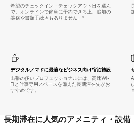
希望のチェックイン・チェックアウト日を選ん
で、オンラインで簡単に予約できる上、追加の
義務や書類手続きもありません。*
デジタルノマド⁠に最⁠適⁠なビ⁠ジ⁠ネ⁠ス⁠向⁠け宿⁠泊⁠施⁠設
出張の多いプロフェッショナルには、高速Wi-
Fiと仕事専用スペースを備えた長期滞在先がお
すすめです。
長期滞在に人気のアメニティ・設備