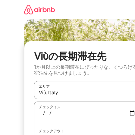
コ
ン
テ
ン
ツ
に
ス
キ
ッ
Viùの長期滞在先
プ
1か月以上の長期滞在にぴったりな、くつろげ
宿泊先を見つけましょう。
エリア
検索結果が表示されたら、上下の矢印キーを使っ
チェックイン
チェックアウト