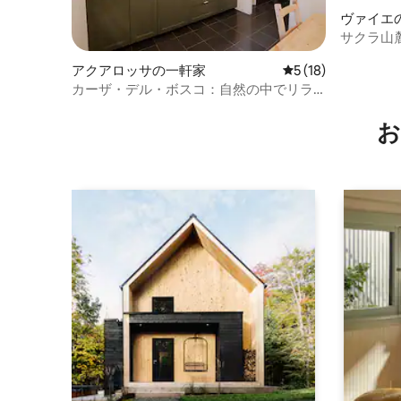
ヴァイエ
ート
サクラ山
アクアロッサの一軒家
レビュー18件、5
5 (18)
カーザ・デル・ボスコ：自然の中でリラ
ックス
お