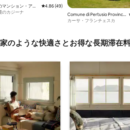
のマンション・アパ
レビュー49件、5つ星中4.86つ星の平均評価
4.86 (49)
麓のカジーナ
Comune di Pertusio Provincia
Torinoの一軒家
カーサ・フランチェスカ
つ星中5つ星の平均評価
家のような快⁠適⁠さ⁠とお⁠得⁠な長⁠期⁠滞⁠在料