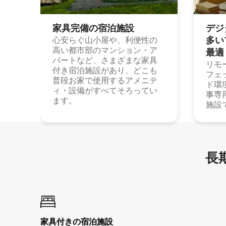
家具完備の宿⁠泊⁠施⁠設
デジ
多⁠いプ
心安らぐ山小屋や、利便性の
高い都市部のマンション・ア
最⁠適
パートなど、さまざまな家具
リモ
付き宿泊施設があり、どこも
フェ
普段お家で使用するアメニテ
ド環
ィ・設備がすべてそろってい
事専
ます。
施設
長期
家具付き⁠の宿⁠泊⁠施⁠設