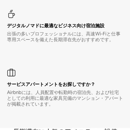
デジタルノマド⁠に最⁠適⁠なビ⁠ジ⁠ネ⁠ス⁠向⁠け宿⁠泊⁠施⁠設
出張の多いプロフェッショナルには、高速Wi-Fiと仕事
専用スペースを備えた長期滞在先がおすすめです。
サービスアパートメントをお探しですか？
Airbnbには、人員配置や転勤時の宿泊先、および社宅
としての利用に最適な家具完備のマンション・アパート
が掲載されています。