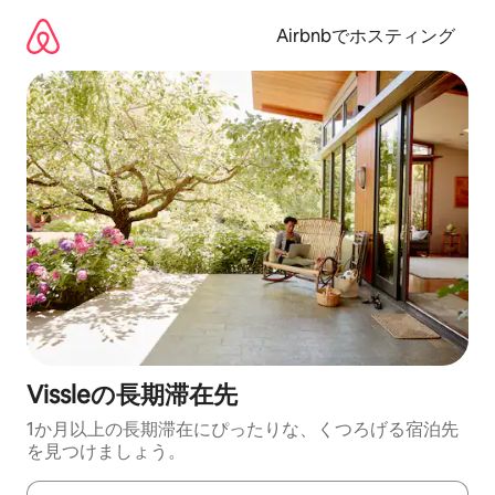
コ
ン
Airbnbでホスティング
テ
ン
ツ
に
ス
キ
ッ
プ
Vissleの長期滞在先
1か月以上の長期滞在にぴったりな、くつろげる宿泊先
を見つけましょう。