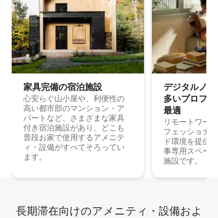
家具完備の宿⁠泊⁠施⁠設
デジタルノマド
多⁠いプ⁠ロ⁠フ⁠ェ⁠
心安らぐ山小屋や、利便性の
高い都市部のマンション・ア
最⁠適
パートなど、さまざまな家具
リモートワーク
付き宿泊施設があり、どこも
フェッショナル
普段お家で使用するアメニテ
ド環境を提供する
ィ・設備がすべてそろってい
事専用スペース
ます。
施設です。
長期滞在向け⁠のア⁠メ⁠ニ⁠テ⁠ィ⁠・設⁠備⁠およ