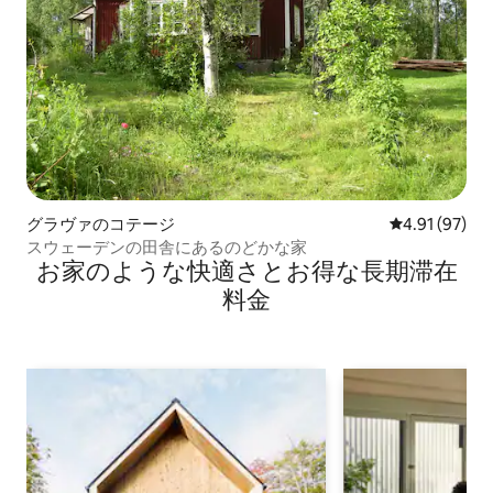
グラヴァのコテージ
レビュー97件
4.91 (97)
スウェーデンの田舎にあるのどかな家
お家のような快⁠適⁠さ⁠とお⁠得⁠な長⁠期⁠滞⁠在
料⁠金