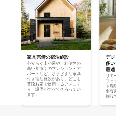
家具完備の宿⁠泊⁠施⁠設
デジ
多⁠いプ
心安らぐ山小屋や、利便性の
高い都市部のマンション・ア
最⁠適
パートなど、さまざまな家具
リモ
付き宿泊施設があり、どこも
フェ
普段お家で使用するアメニテ
ド環
ィ・設備がすべてそろってい
事専
ます。
施設