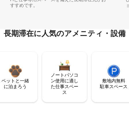
すすめです。
長期滞在に人気のアメニティ・設備
ノートパソコ
ペットと一緒
ン使用に適し
敷地内無料
に泊まろう
た仕事スペー
駐⁠車ス⁠ペ⁠ー⁠ス
ス