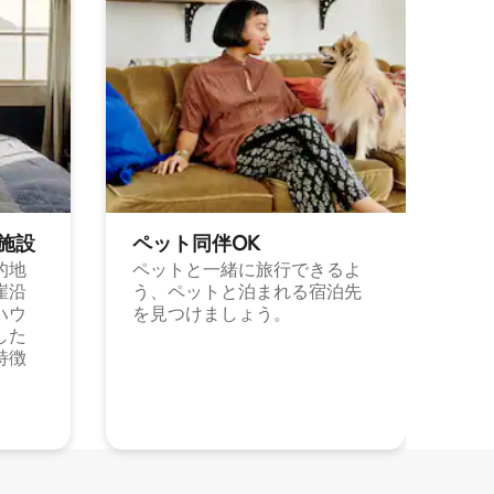
施⁠設
ペット同⁠伴OK
的地
ペットと一緒に旅行できるよ
崖沿
う、ペットと泊まれる宿泊先
ハウ
を見つけましょう。
した
特徴