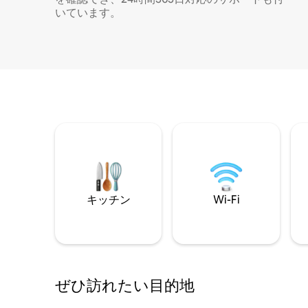
いています。
キッチン
Wi-Fi
ぜひ訪⁠れ⁠た⁠い目⁠的⁠地