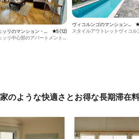
4.97つ星の平均評価
ヴィコルンゴのマンション・
アパート
スタイルアウトレットヴィコル
ェッリのマンション・ア
レビュー12件、5つ星中5つ星の平均評価
5 (12)
700mの広いワンルームアパー
ェッリ中心部のアパートメント
 del Corso
家のような快⁠適⁠さ⁠とお⁠得⁠な長⁠期⁠滞⁠在料