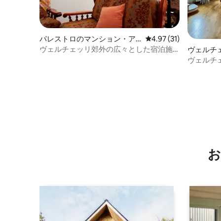
パレストロのマンション・ア
レビュー31件、5つ星中
4.97 (31)
パート
ヴェルチェッリ郊外の広々とした宿泊施
ヴェルチ
設
パート
ヴェルチ
Residenza
お