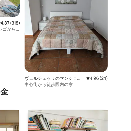
レビュー318件、5つ星中4.87つ星の平均評価
4.87 (318)
ンゴから
ト
ヴェルチェッリのマンショ
レビュー24件、5つ星
4.96 (24)
ン・アパート
中心街から徒歩圏内の家
⁠金