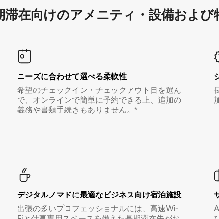
滞在向け⁠のア⁠メ⁠ニ⁠テ⁠ィ⁠・設⁠備⁠および
ニーズに合わせて選べる柔軟性
希望のチェックイン・チェックアウト日を選ん
で、オンラインで簡単に予約できる上、追加の
義務や書類手続きもありません。*
デジタルノマド⁠に最⁠適⁠なビ⁠ジ⁠ネ⁠ス⁠向⁠け宿⁠泊⁠施⁠設
出張の多いプロフェッショナルには、高速Wi-
Fiと仕事専用スペースを備えた長期滞在先がお