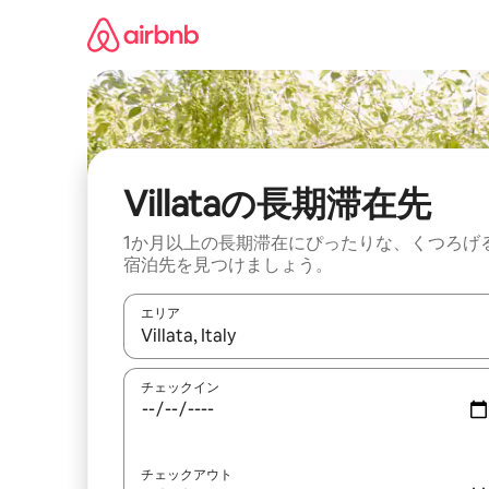
コ
ン
テ
ン
ツ
に
ス
キ
ッ
Villataの長期滞在先
プ
1か月以上の長期滞在にぴったりな、くつろげ
宿泊先を見つけましょう。
エリア
検索結果が表示されたら、上下の矢印キーを使っ
チェックイン
チェックアウト