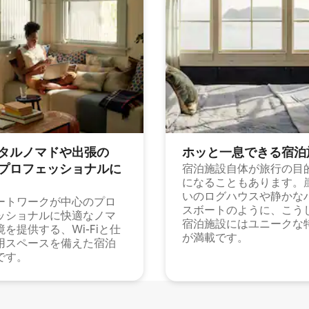
タルノマドや出⁠張⁠の
ホッと一⁠息⁠で⁠き⁠る宿⁠泊
⁠ロ⁠フ⁠ェ⁠ッ⁠シ⁠ョ⁠ナ⁠ル⁠に
宿泊施設自体が旅行の目
になることもあります。
いのログハウスや静かな
ートワークが中心のプロ
スボートのように、こう
ッショナルに快適なノマ
宿泊施設にはユニークな
境を提供する、Wi-Fiと仕
が満載です。
用スペースを備えた宿泊
です。