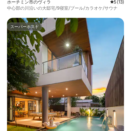
ホーチミン市のヴィラ
レビュー1
5 (13)
中心部の川沿いの大邸宅/9寝室/プール/カラオケ/サウナ
スーパーホスト
スーパーホスト