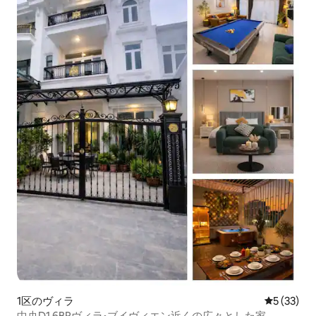
1区のヴィラ
レビュー3
5 (33)
中央D1 6BRヴィラ•ブイヴィエン近くの広々とした家