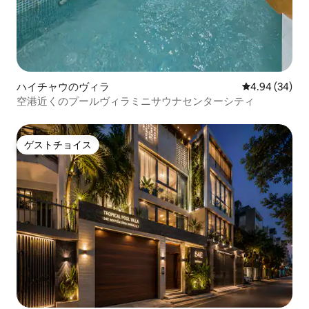
ハイチャウのヴィラ
レビュー34件
4.94 (34)
空港近くのプールヴィラミニサウナセンターシティ
ゲストチョイス
ゲストチョイス