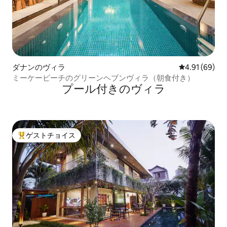
ダナンのヴィラ
レビュー69件
4.91 (69)
ミーケービーチのグリーンヘブンヴィラ（朝食付き）
プール付きのヴィラ
ゲストチョイス
大好評のゲストチョイスです。