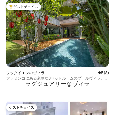
ゲストチョイス
大好評のゲストチョイスです。
フックイエンのヴィラ
レビュー
5 (8)
フラミンゴにある豪華な3ベッドルームのプールヴィラ、
ラグジュアリーなヴィラ
庭、バスタブ
ゲストチョイス
ゲストチョイス