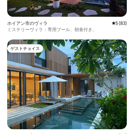
ホイアン市のヴィラ
レビュー8
5 (83)
ミステリーヴィラ：専用プール、朝食付き。
ゲストチョイス
ゲストチョイス