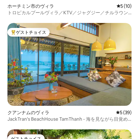
ホーチミン市のヴィラ
レビュー1
5 (10)
トロピカルプールヴィラ／KTV／ジャグジー／チルラウン
ジ／ビダ
ゲストチョイス
大好評のゲストチョイスです。
クアンナムのヴィラ
レビュー3
5 (39)
JackTran's BeachHouse TamThanh - 海を見ながら目覚め
よう
ゲストチョイス