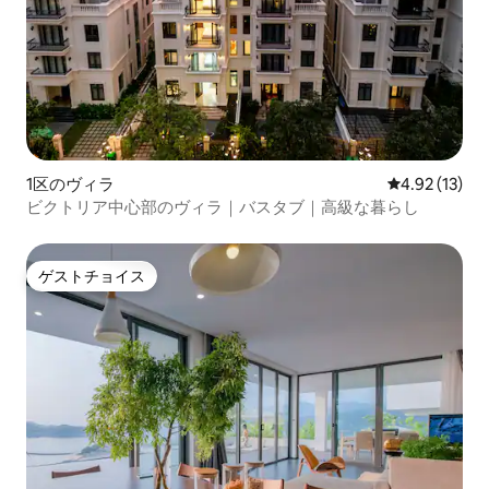
1区のヴィラ
レビュー13件
4.92 (13)
ビクトリア中心部のヴィラ｜バスタブ｜高級な暮らし
ゲストチョイス
ゲストチョイス