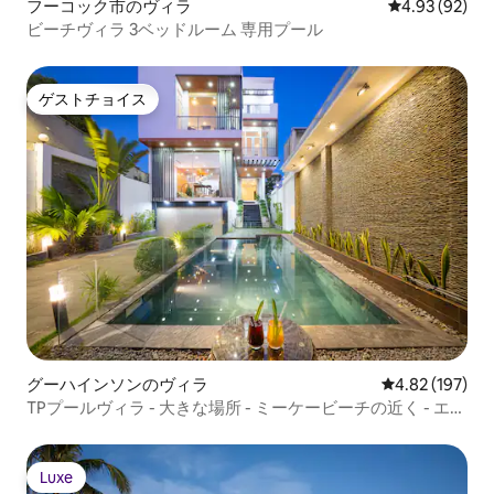
フーコック市のヴィラ
レビュー92件
4.93 (92)
ビーチヴィラ 3ベッドルーム 専用プール
ゲストチョイス
ゲストチョイス
グーハインソンのヴィラ
レビュー197件
4.82 (197)
TPプールヴィラ - 大きな場所 - ミーケービーチの近く - エア
コン完備
Luxe
Luxe