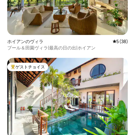
ホイアンのヴィラ
レビュー3
5 (38)
プール＆田園ヴィラ|最高の日の出|ホイアン
ゲストチョイス
大好評のゲストチョイスです。