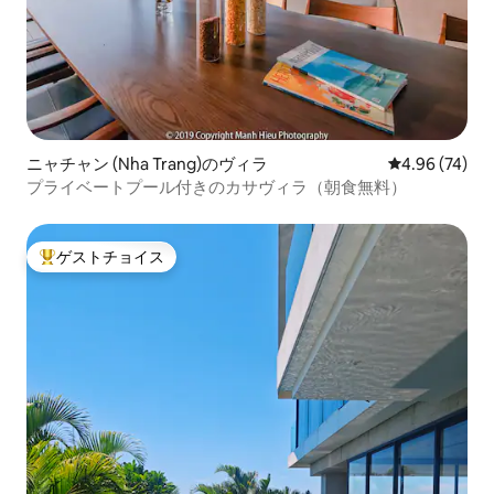
ニャチャン (Nha Trang)のヴィラ
レビュー74件
4.96 (74)
プライベートプール付きのカサヴィラ（朝食無料）
ゲストチョイス
大好評のゲストチョイスです。