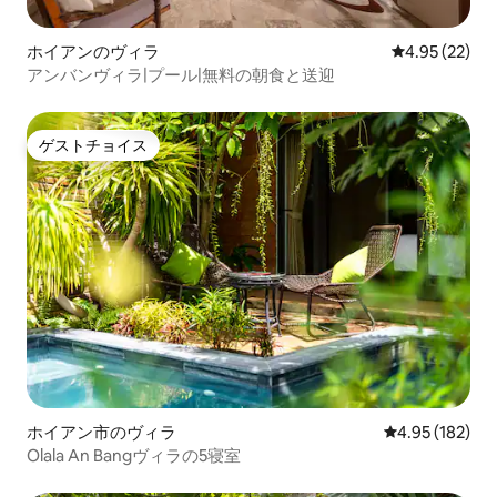
ホイアンのヴィラ
レビュー22件
4.95 (22)
アンバンヴィラ|プール|無料の朝食と送迎
ゲストチョイス
ゲストチョイス
ホイアン市のヴィラ
レビュー182件
4.95 (182)
Olala An Bangヴィラの5寝室