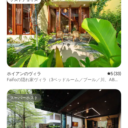
ゲストチョイス
ホイアンのヴィラ
レビュー3
5 (33)
Faifoの隠れ家ヴィラ（3ベッドルーム／プール／川、ABビ
ーチまで5分）
スーパーホスト
スーパーホスト