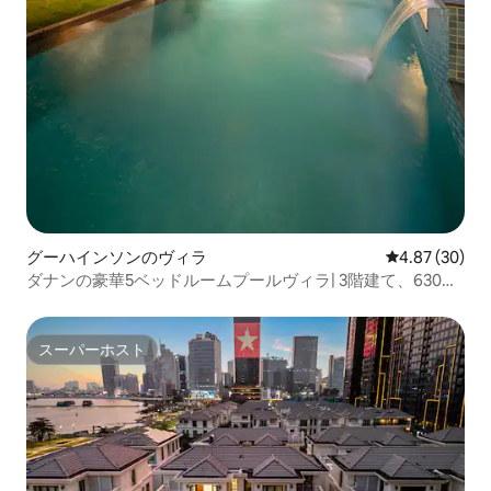
グーハインソンのヴィラ
レビュー30件
4.87 (30)
ダナンの豪華5ベッドルームプールヴィラ| 3階建て、630平
方メートル
スーパーホスト
スーパーホスト