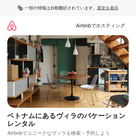
コ
一部の情報は自動翻訳されています。
原文を表示
ン
テ
ン
Airbnbでホスティング
ツ
に
ス
キ
ッ
プ
ベトナムにあるヴィラのバケーション
レンタル
Airbnbでユニークなヴィラを検索・予約しよう