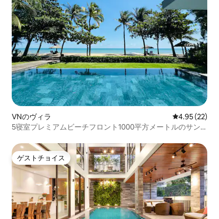
VNのヴィラ
レビュー22件
4.95 (22)
5寝室プレミアムビーチフロント1000平方メートルのサン
クチュアリホトラム
ゲストチョイス
ゲストチョイス