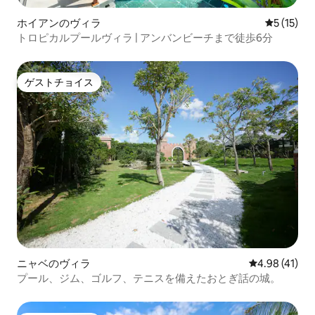
ホイアンのヴィラ
レビュー1
5 (15)
トロピカルプールヴィラ | アンバンビーチまで徒歩6分
ゲストチョイス
ゲストチョイス
ニャベのヴィラ
レビュー41件
4.98 (41)
プール、ジム、ゴルフ、テニスを備えたおとぎ話の城。