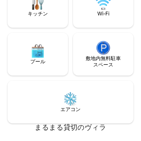
（リクエストに応じ
応じて自転車また
キッチン
Wi-Fi
敷地内無料駐⁠車
プール
ス⁠ペ⁠ー⁠ス
エアコン
まるまる貸切のヴィラ