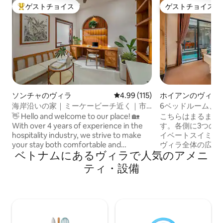
ゲストチョイス
ゲストチョイス
大好評のゲストチョイスです。
ゲストチョイス
ソンチャのヴィラ
レビュー115件、5つ星中4.99
4.99 (115)
ホイアンのヴィラ
海岸沿いの家｜ミーケービーチ近く｜市
6ベッドルーム、
内中心部｜バスタブ
リヤード | アン
👋 Hello and welcome to our place! 🏡
こちらはまるまる
With over 4 years of experience in the
す。各側に3つの
hospitality industry, we strive to make
イベートスイミン
your stay both comfortable and
ヴィラ全体の広さは2
ベトナムにあるヴィラで人気のアメニ
memorable. Our property is fully
たスペースと設備
licensed, listed on Airbnb, and trusted by
ります。各寝室に
ティ・設備
many domestic and international guests.
アメニティが完備
🎁 The price you see right now is already
全体をご一行様専
our special rate, exclusively applied for
す。 ヴィラの向かいにある地元のレスト
first-time guests booking with us. Let us
ランで朝食とコー
make your stay truly unforgettable!
す。 - プライベ
バーベキュー、ま