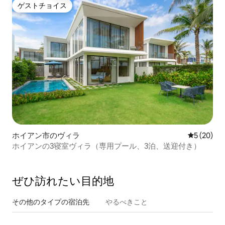
ゲストチョイス
ゲストチョイス
ホイアン市のヴィラ
レビュー2
5 (20)
ホイアンの3寝室ヴィラ（専用プール、3泊、送迎付き）
ぜひ訪⁠れ⁠た⁠い目⁠的⁠地
その他のタ⁠イ⁠プ⁠の宿⁠泊⁠先
やるべきこと