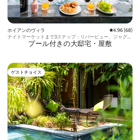
ホイアンのヴィラ
レビュー68件
4.96 (68)
ナイトマーケットまで3ステップ：リバービュー、ジャグジ
プール付きの大邸宅・屋敷
ー、サウナ
ゲストチョイス
ゲストチョイス