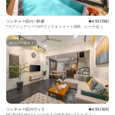
ソンチャー区の一軒家
レビュー196件
4.93 (196)
*ラグジュアリー* VITヴィラ＆スイート5BR、ビーチ近く
スーパーホスト
スーパーホスト
ソンチャー区のヴィラ
レビュー169件
4.93 (169)
NC Rustic House •ビーチまで徒歩3分•フルエアコン