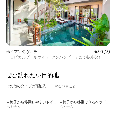
ホイアンのヴィラ
レビュー15
5.0 (15)
トロピカルプールヴィラ | アンバンビーチまで徒歩6分
ぜひ訪⁠れ⁠た⁠い目⁠的⁠地
その他のタ⁠イ⁠プ⁠の宿⁠泊⁠先
やるべきこと
車椅子から移乗しやすいトイレ付きの宿泊施設
車椅子から移乗できるベッドがある宿泊施設
ベトナム
ベトナム