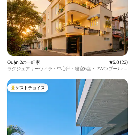
Quận 2の一軒家
レビュー23
5.0 (23)
ラグジュアリーヴィラ・中心部・寝室6室・ 7WC•プール•
サウナ•KTV•Bi-a
ゲストチョイス
大好評のゲストチョイスです。