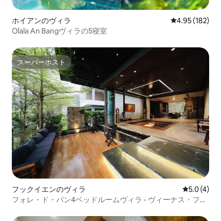
ホイアンのヴィラ
レビュー182件
4.95 (182)
Olala An Bangヴィラの5寝室
スーパーホスト
スーパーホスト
フックイエンのヴィラ
レビュー4
5.0 (4)
フォレ・ド・パン4ベッドルームヴィラ - ヴィーナス・フラ
ミンゴ・ダイライ