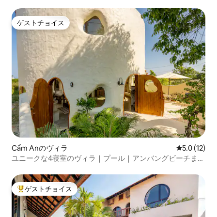
まで徒歩9分
ゲストチョイス
ゲストチョイス
Cẩm Anのヴィラ
レビュー12
5.0 (12)
ユニークな4寝室のヴィラ｜プール｜アンバングビーチまで
徒歩
ゲストチョイス
大好評のゲストチョイスです。