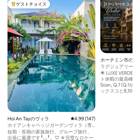
ゲストチョイス
スーパーホスト
大好評のゲストチョイスです。
スーパーホスト
ホーチミン市の一
ラグジュアリーな
ラ 6ベッドルーム
🌟 LUXE VERDE 
中心部
ト休暇の最高峰 📍 793
Soan, Q.7 (Q.
ックスコと8,10
パノラマビュー。 
華なマスタースイー
ダンなエレベーター
イベートエンター
Hoi An Tayのヴィラ
レビュー147件、5つ星中4.99
4.99 (147)
大きなプール、ウ
ホイアンキャベッジガーデンヴィラ（専
ラオケルーム、ビ
用プール）
短期・長期の家族旅行、グループ旅行、
ド、プライベートジ
出張に最適です╹◡╹。♡ ☆完璧なロケー
ー：風通しの良い