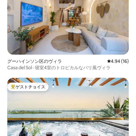
グーハインソン区のヴィラ
レビュー16件
4.94 (16)
Casa del Sol · 寝室4室のトロピカルなバリ風ヴィラ
ゲストチョイス
大好評のゲストチョイスです。