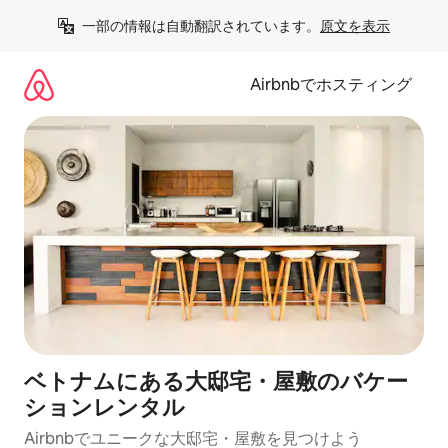
コ
一部の情報は自動翻訳されています。
原文を表示
ン
テ
ン
Airbnbでホスティング
ツ
に
ス
キ
ッ
プ
ベトナムにある大邸宅・屋敷のバケー
ションレンタル
Airbnbでユニークな大邸宅・屋敷を見つけよう