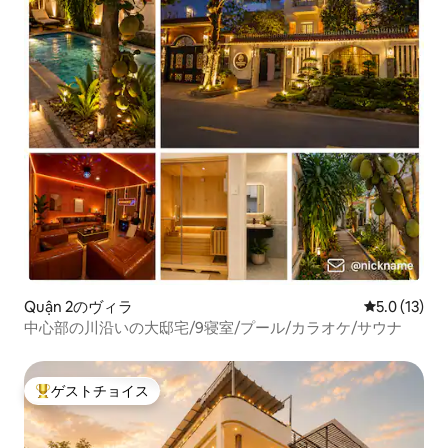
Quận 2のヴィラ
レビュー13
5.0 (13)
中心部の川沿いの大邸宅/9寝室/プール/カラオケ/サウナ
ゲストチョイス
大好評のゲストチョイスです。