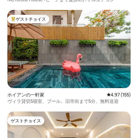
ゲストチョイス
大好評のゲストチョイスです。
ホイアンの一軒家
レビュー155件
4.97 (155)
ヴィラ貸切5寝室、プール、旧市街まで5分、無料送迎
ゲストチョイス
ゲストチョイス