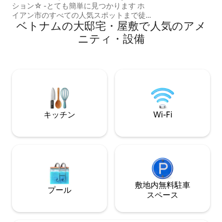
ション☆ -とても簡単に見つかります ホ
イエンドの器具が
イアン市のすべての人気スポットまで徒
ン、大型冷蔵庫。
ベトナムの大邸宅・屋敷で人気のアメ
歩または自転車で行くのに便利な距離 .....
トラケベトランまで-ホイアン市の中心：
ニティ・設備
0.5マイル ･･･ ・フォックラム寺院- 5マイ
ル、チュクタン寺院- 3マイル ･･･ ホイア
ン劇場 - 水上人形劇場 - 3マイル ・･･･ホ
イアン歴史博物館 - 5マイル ･･･古代都
市、橋の塔、夜市 - 6マイル ･･･ 潮州中国
会衆の･･･集会場- 6マイル ･･･アンバンビ
ーチ･･･まで- 3マイル ･･･クアダイビー
チ- 5マイル - 近くのお気に入りの地元レ
キッチン
Wi-Fi
ストラン、コーヒーショップ - ダナンを
訪問する予定がある場合 ダナン市行きの
現地バス停まで･･･5分 ･･････ダナン国際
空港まで25マイル 空港での送迎が必要な
場合は、お知らせください♪（๑ ᴖ◡ ᴖ๑ ）
♪
敷地内無料駐⁠車
プール
ス⁠ペ⁠ー⁠ス