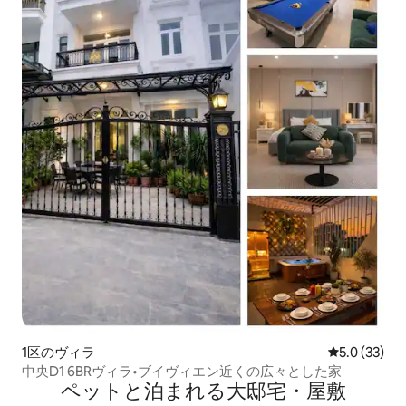
1区のヴィラ
レビュー33
5.0 (33)
中央D1 6BRヴィラ•ブイヴィエン近くの広々とした家
ペットと泊まれる大邸宅・屋敷