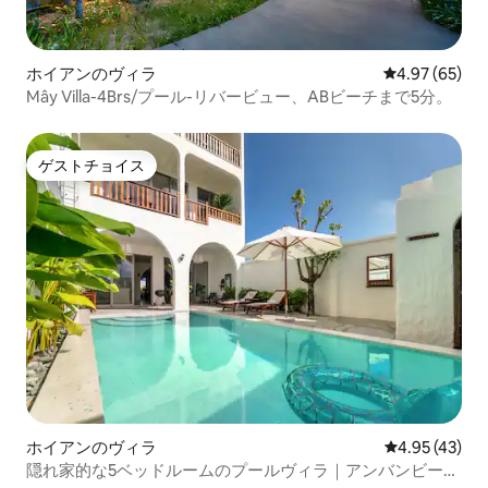
ホイアンのヴィラ
レビュー65件
4.97 (65)
Mây Villa-4Brs/プール-リバービュー、ABビーチまで5分。
ゲストチョイス
ゲストチョイス
ホイアンのヴィラ
レビュー43件
4.95 (43)
隠れ家的な5ベッドルームのプールヴィラ｜アンバンビーチ