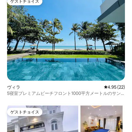
ゲストチョイス
ゲストチョイス
ヴィラ
レビュー22件
4.95 (22)
5寝室プレミアムビーチフロント1000平方メートルのサン
クチュアリホトラム
ゲストチョイス
ゲストチョイス