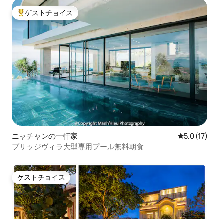
ゲストチョイス
大好評のゲストチョイスです。
ニャチャンの一軒家
レビュー17
5.0 (17)
ブリッジヴィラ大型専用プール無料朝食
ゲストチョイス
ゲストチョイス