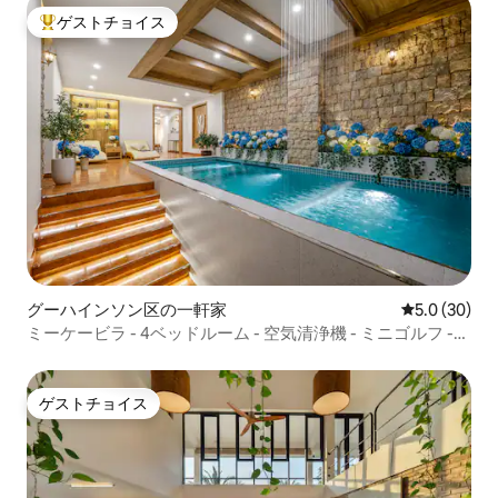
ゲストチョイス
大好評のゲストチョイスです。
グーハインソン区の一軒家
レビュー30
5.0 (30)
ミーケービラ - 4ベッドルーム - 空気清浄機 - ミニゴルフ -
ビーチまで5分
ゲストチョイス
ゲストチョイス