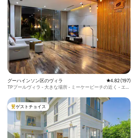
グーハインソン区のヴィラ
レビュー197件
4.82 (197)
TPプールヴィラ - 大きな場所 - ミーケービーチの近く - エア
コン完備
ゲストチョイス
大好評のゲストチョイスです。