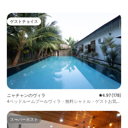
ゲストチョイス
ゲストチョイス
ニャチャンのヴィラ
レビュー178件
4.97 (178)
4ベッドルームプールヴィラ・無料シャトル・ゲストお気に
いり
スーパーホスト
スーパーホスト