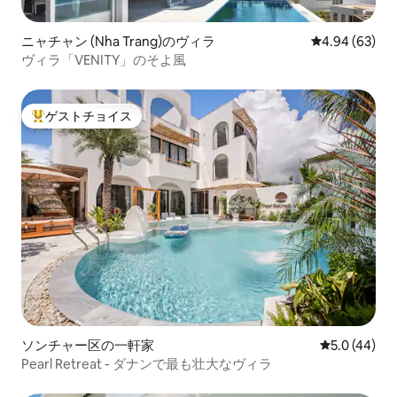
ニャチャン (Nha Trang)のヴィラ
レビュー63件
4.94 (63)
ヴィラ「VENITY」のそよ風
ゲストチョイス
大好評のゲストチョイスです。
ソンチャー区の一軒家
レビュー44
5.0 (44)
Pearl Retreat - ダナンで最も壮大なヴィラ