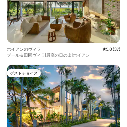
ホイアンのヴィラ
レビュー37
5.0 (37)
プール＆田園ヴィラ|最高の日の出|ホイアン
ゲストチョイス
ゲストチョイス