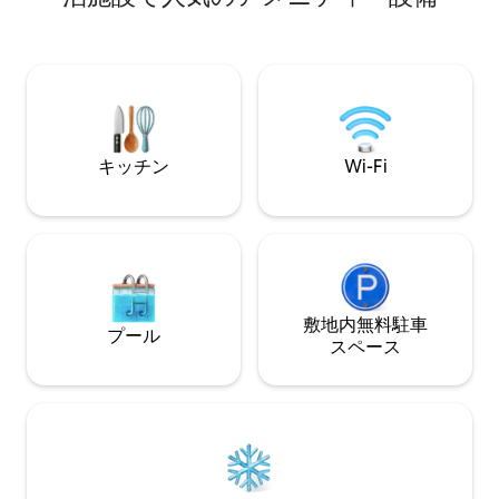
です。 -より快適
に： -柔らかいバッグ✅✅✅ -スーツケー
ス❌❌❌ ボートに
ビ、Wi-Fi、コ
が備わっています。 空き状況により
上散策が可能です。
です。
キッチン
Wi-Fi
敷地内無料駐⁠車
プール
ス⁠ペ⁠ー⁠ス