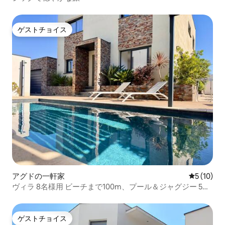
ゲストチョイス
ゲストチョイス
アグドの一軒家
レビュー1
5 (10)
ヴィラ 8名様用 ビーチまで100m、プール＆ジャグジー 5名
様用、ビリヤード台
ゲストチョイス
ゲストチョイス