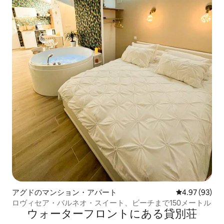
アグドのマンション・アパート
レビュー93件
4.97 (93)
ロヴィセア・バルネオ・スイート、ビーチまで150メートル
ウォーターフロントにある貸別荘