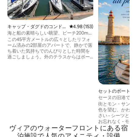
キャップ・ダグドのコンドミ
レビュー153件、5つ星中4.98
4.98 (153)
ニアム
海と船の素晴らしい眺望、ビーチ200m、
駐車場。
この45平方メートルの広々としたリフォ
ーム済みの2部屋のアパートで、静かで落
ち着いた気持ちでのんびりとした時間を
過ごしましょう。外のテラスからはボー
トと海の眺めが見渡せます。 「ラ・コン
ク・ビーチ」と「プラジェット」まで200
メートル。 夏には理想的なテラスがある
通りの家。 クイーンサイズベッド
160x200、リビングルーム側に1台のベッ
セットのボート・
ド、シーツ付き 機能的なキッチンがリビ
セーヌの旧港でヨ
ングに開かれています。イタリア式シャ
夜
ワー、タオル、トイレ、多くの収納スペ
街とモン・サン・
ース 専用駐車場。
色を望む、かわい
さい - シーツとタオルを持参することを
お忘れなく - モ
ヴィアのウォーターフロントにある宿
（有料） - 港の
になれます。アク
泊施設で人気のアメニティ・設備