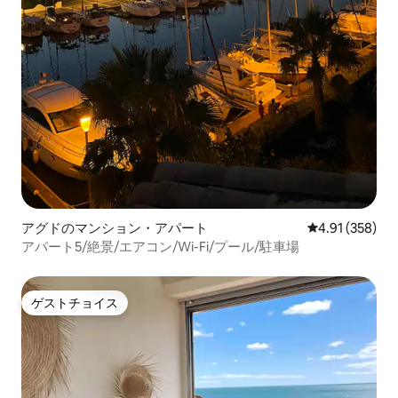
アグドのマンション・アパート
レビュー358件
4.91 (358)
アパート5/絶景/エアコン/Wi-Fi/プール/駐車場
ゲストチョイス
ゲストチョイス