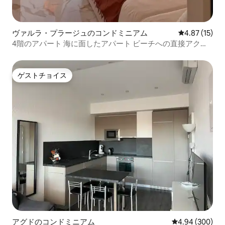
ヴァルラ・プラージュのコンドミニアム
レビュー15件
4.87 (15)
4階のアパート 海に面したアパート ビーチへの直接アクセ
ス 駐車場
ゲストチョイス
ゲストチョイス
アグドのコンドミニアム
レビュー300件
4.94 (300)