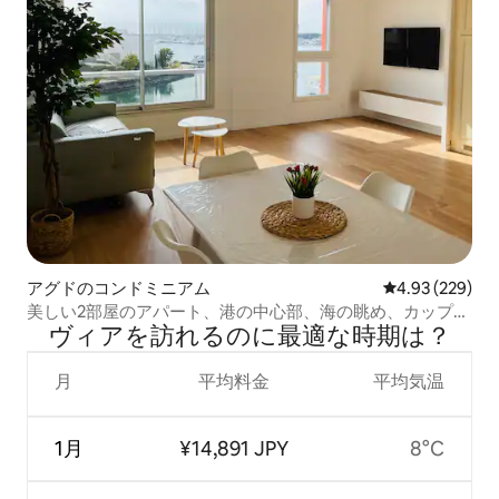
アグドのコンドミニアム
レビュー229件
4.93 (229)
美しい2部屋のアパート、港の中心部、海の眺め、カップダ
ヴィアを訪⁠れ⁠るの⁠に最⁠適⁠な時⁠期⁠は⁠？
グド
月
平均料金
平均気温
1月
¥14,891 JPY
8°C