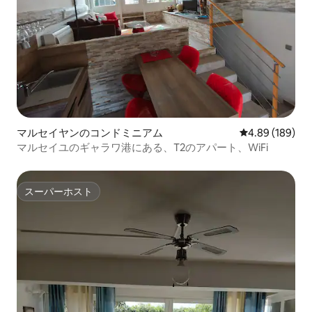
マルセイヤンのコンドミニアム
レビュー189件
4.89 (189)
マルセイユのギャラワ港にある、T2のアパート、WiFi
スーパーホスト
スーパーホスト