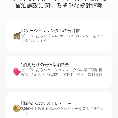
宿⁠泊⁠施⁠設⁠に関⁠す⁠る簡⁠単⁠な統⁠計⁠情⁠報
バケーションレ⁠ン⁠タ⁠ル⁠の合⁠計⁠数
ヴィアにある110件のバケーションレンタルをチェ
ックしましょう
1泊あたりの最⁠低⁠宿⁠泊⁠料⁠金
ヴィアにあるバケーションレンタルの最低宿泊料
金は、1泊あたり¥7,921 JPYです（税・手数料を除
く）
認証済みのゲ⁠ス⁠ト⁠レ⁠ビ⁠ュ⁠ー
2,650件を超える認証済みレビューを参考に選びま
しょう