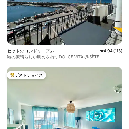
セットのコンドミニアム
レビュー113件
4.94 (113)
港の素晴らしい眺めを持つDOLCE VITA @ SÈTE
ゲストチョイス
大好評のゲストチョイスです。