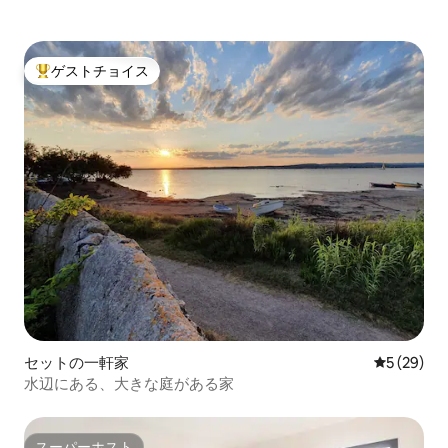
ゲストチョイス
大好評のゲストチョイスです。
セットの一軒家
レビュー2
5 (29)
水辺にある、大きな庭がある家
スーパーホスト