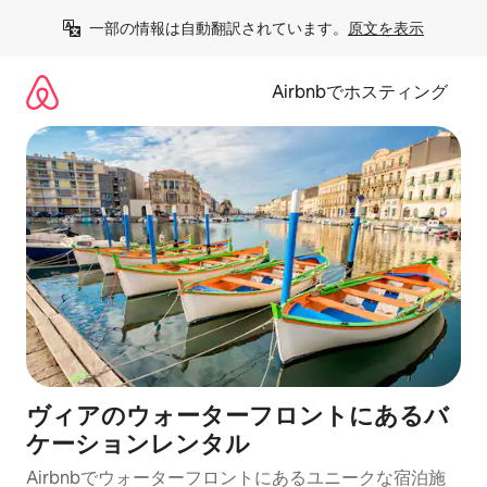
コ
一部の情報は自動翻訳されています。
原文を表示
ン
テ
ン
Airbnbでホスティング
ツ
に
ス
キ
ッ
プ
ヴィアのウォーターフロントにあるバ
ケーションレンタル
Airbnbでウォーターフロントにあるユニークな宿泊施