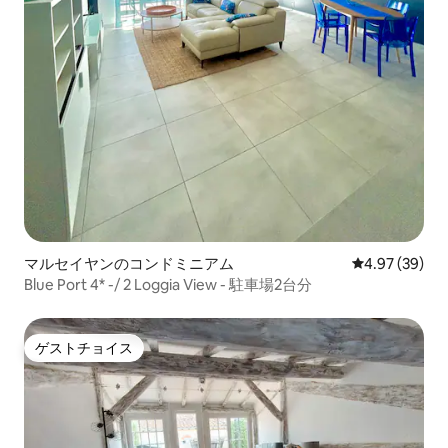
マルセイヤンのコンドミニアム
レビュー39件
4.97 (39)
Blue Port 4* -/ 2 Loggia View - 駐車場2台分
ゲストチョイス
ゲストチョイス