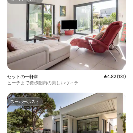
スーパーホスト
セットの一軒家
レビュー131
4.82 (131)
ビーチまで徒歩圏内の美しいヴィラ
スーパーホスト
スーパーホスト