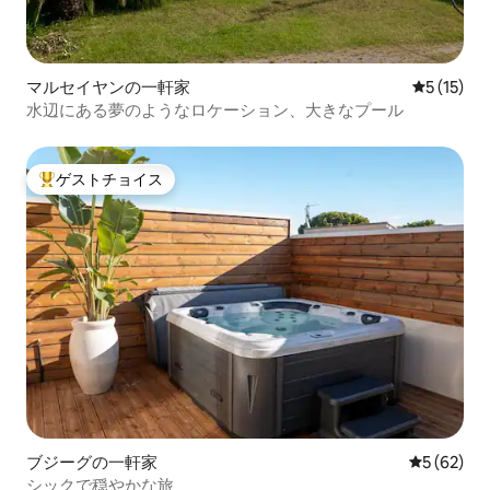
マルセイヤンの一軒家
レビュー1
5 (15)
水辺にある夢のようなロケーション、大きなプール
ゲストチョイス
大好評のゲストチョイスです。
ブジーグの一軒家
レビュー6
5 (62)
シックで穏やかな旅