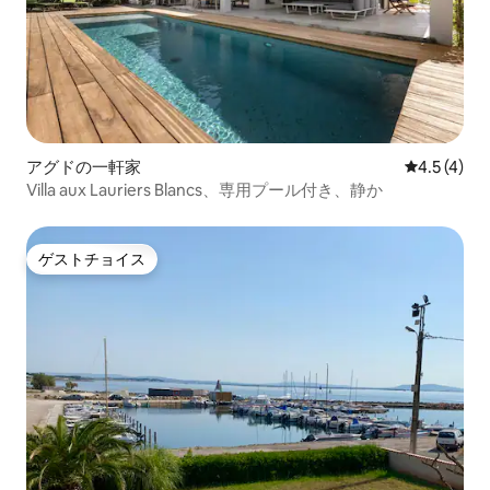
アグドの一軒家
レビュー4
4.5 (4)
Villa aux Lauriers Blancs、専用プール付き、静か
ゲストチョイス
ゲストチョイス