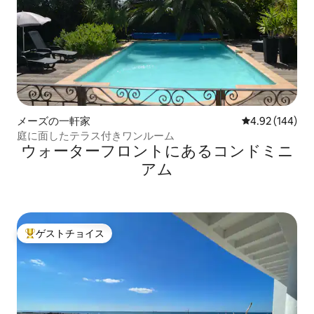
メーズの一軒家
レビュー144件
4.92 (144)
庭に面したテラス付きワンルーム
ウォーターフロントにあるコンドミニ
アム
ゲストチョイス
大好評のゲストチョイスです。