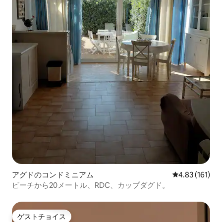
アグドのコンドミニアム
レビュー161件
4.83 (161)
ビーチから20メートル、RDC、カップダグド。
ゲストチョイス
ゲストチョイス