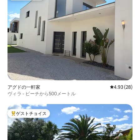
アグドの一軒家
レビュー28件
4.93 (28)
ヴィラ - ビーチから500メートル
ゲストチョイス
大好評のゲストチョイスです。