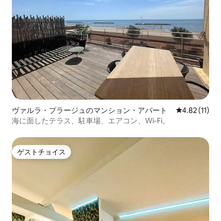
ヴァルラ・プラージュのマンション・アパート
レビュー11件
4.82 (11)
海に面したテラス、駐車場、エアコン、Wi-Fi。
ゲストチョイス
ゲストチョイス