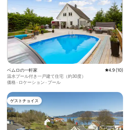
ベムロの一軒家
レビュー10
4.9 (10)
温水プール付き一戸建て住宅（約30度）
価格
·
ロケーション
·
プール
ゲストチョイス
ゲストチョイス