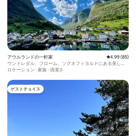
アウルランドの一軒家
レビュー85件
4.99 (85)
ウンドレダル、フローム、ソグネフィヨルドにある美しい
家です。
ロケーション
·
家族
·
清潔さ
ゲストチョイス
ゲストチョイス