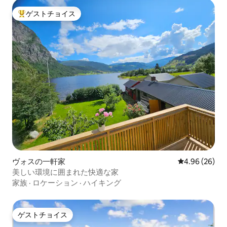
ゲストチョイス
大好評のゲストチョイスです。
ヴォスの一軒家
レビュー26件
4.96 (26)
美しい環境に囲まれた快適な家
家族
·
ロケーション
·
ハイキング
ゲストチョイス
ゲストチョイス