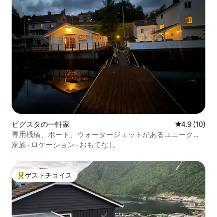
ビグスタの一軒家
レビュー10
4.9 (10)
専用桟橋、ボート、ウォータージェットがあるユニークな
ビーチの宝石
家族
·
ロケーション
·
おもてなし
ゲストチョイス
大好評のゲストチョイスです。