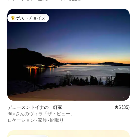
ゲストチョイス
大好評のゲストチョイスです。
デュースンドイナの一軒家
レビュー3
5 (35)
Ritaさんのヴィラ「ザ・ビュー」
ロケーション
·
家族
·
間取り