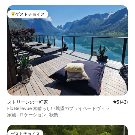
ゲストチョイス
大好評のゲストチョイスです。
ストリーンの一軒家
レビュー4
5 (43)
Flo Bellevue 素晴らしい眺望のプライベートヴィラ
家族
·
ロケーション
·
状態
ゲストチョイス