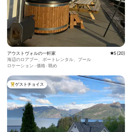
アウストヴォルの一軒家
レビュー2
5 (20)
海辺のロアブー、ボートレンタル、プール
ロケーション
·
価格
·
眺め
ゲストチョイス
大好評のゲストチョイスです。