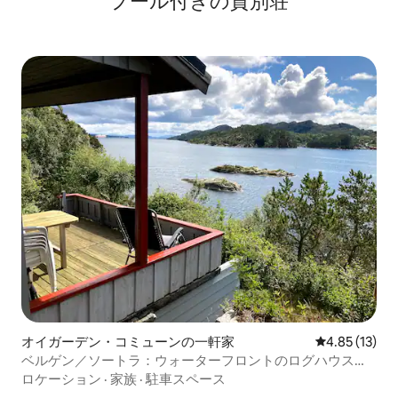
プール付きの貸別荘
オイガーデン・コミューンの一軒家
レビュー13件
4.85 (13)
ベルゲン／ソートラ：ウォーターフロントのログハウス、
ボート、釣り、ジャグジー
ロケーション
·
家族
·
駐車スペース