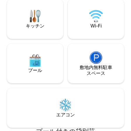
たと私たちの牧歌を歓迎し、共有しま
2時間。 情報：各写真とレビューのテキス
す！ gorg (.no) - juvnordfjord insta
トをお読みください;
キッチン
Wi-Fi
敷地内無料駐⁠車
プール
ス⁠ペ⁠ー⁠ス
エアコン