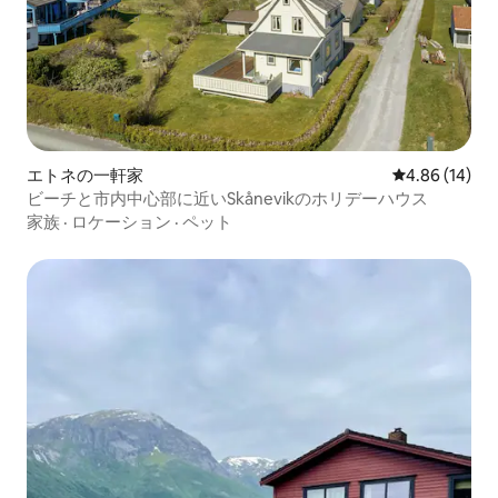
エトネの一軒家
レビュー14件
4.86 (14)
ビーチと市内中心部に近いSkånevikのホリデーハウス
家族
·
ロケーション
·
ペット