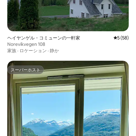
ヘイヤンゲル・コミューンの一軒家
レビュー5
5 (58)
Norevikvegen 108
家族
·
ロケーション
·
静か
スーパーホスト
スーパーホスト