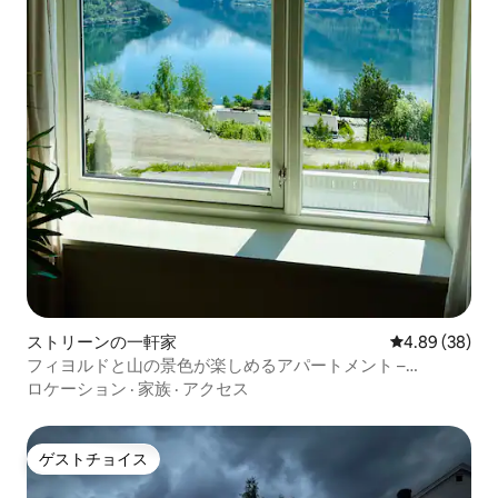
ストリーンの一軒家
レビュー38件
4.89 (38)
フィヨルドと山の景色が楽しめるアパートメント –
Loen/Strynの近く
ロケーション
·
家族
·
アクセス
ゲストチョイス
ゲストチョイス