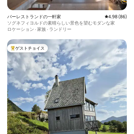
バーレストランドの一軒家
レビュー86件
4.98 (86)
ソグネフィヨルドの素晴らしい景色を望むモダンな家
ロケーション
·
家族
·
ランドリー
ゲストチョイス
大好評のゲストチョイスです。