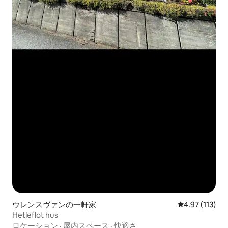
ウレンスヴァンの一軒家
レビュー113
4.97 (113)
Hetleflot hus
ロケーション
·
屋内スペース
·
快適さ