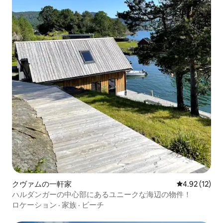
クヴァムの一軒家
レビュー12件
4.92 (12)
ハルダンガーの中心部にあるユニークな海辺の物件！
ロケーション
·
家族
·
ビーチ