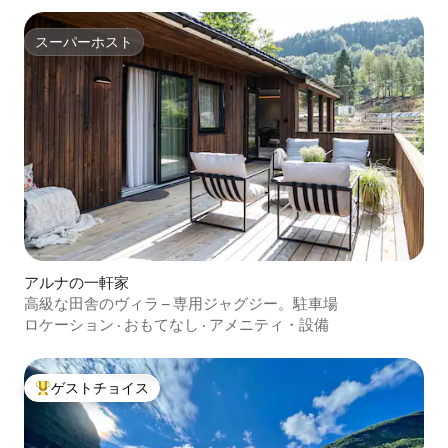
スーパーホスト
スーパーホスト
アルナの一軒家
高級な田舎のヴィラ – 専用ジャグジー。駐車場
ロケーション
·
おもてなし
·
アメニティ・設備
ゲストチョイス
大好評のゲストチョイスです。