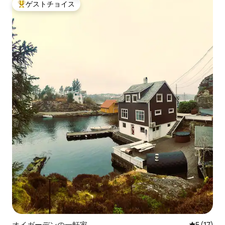
ゲストチョイス
大好評のゲストチョイスです。
オイガーデンの一軒家
レビュー1
5 (17)