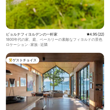
ビョルナフィヨルデンの一軒家
レビュー22件
4.95 (22)
1800年代の家、庭、ベーカリーの素敵なフィヨルドの景色
ロケーション
·
家族
·
近隣
ゲストチョイス
大好評のゲストチョイスです。