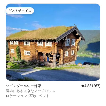
ゲストチョイス
ゲストチョイス
ソグンダールの一軒家
レビュー267件
4.83 (267)
農場にある大きなノッチハウス
ロケーション
·
家族
·
ペット