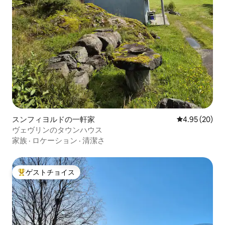
スンフィヨルドの一軒家
レビュー20件
4.95 (20)
ヴェヴリンのタウンハウス
家族
·
ロケーション
·
清潔さ
ゲストチョイス
大好評のゲストチョイスです。