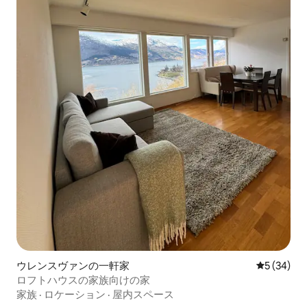
ウレンスヴァンの一軒家
レビュー3
5 (34)
ロフトハウスの家族向けの家
家族
·
ロケーション
·
屋内スペース