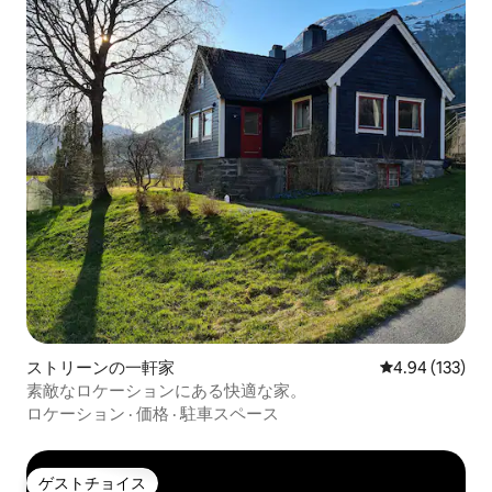
ストリーンの一軒家
レビュー133件
4.94 (133)
素敵なロケーションにある快適な家。
ロケーション
·
価格
·
駐車スペース
ゲストチョイス