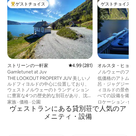
ゲストチョイス
ゲストチョイス
大好評のゲストチョイスです。
ゲストチョイス
ストリーンの一軒家
レビュー281件、5つ星中4.99
4.99 (281)
オルスタ・ヒョル
ルドの一軒家
Gamletunet at Juv
ノルウェーのフィヨ
割引の秋冬の低価
THE LOOKOUT PROPERTY JUV 美しいノ
低価格のアトム/冬/春。 40
ルドフィヨルドの中心に位置しており、
呂・ジャグジーと
ウェストノルウェーのトランディション
ィヨルドの景色をお
に豊富な4つの歴史的な別荘があり、沈黙
べての設備を備え
と静けさがあり、フィヨルドの景色を180
れた戸建て住宅で、Hj
家族
·
価格
·
公園
ロケーション
·
価
度見渡すことができます。 ホットタブ/ボ
ヴェストランにある貸別荘で人気のア
Sunnmør Al
ート/農場ハイキングを借りて、Loen
す。 ボート、釣
メニティ・設備
Skylift、Lodalen、Briksdalsbreen氷河、
りへの道のり。 ランドリースキーと夏は
Geiranger、壮大な山歩きを体験するため
山の中で目覚める
に数泊滞在することをおすすめします。
ります。 Ålesund Jugendcityまで車で50
小さなファームショップ。 私たちはあな
分。 Geirangerfjor