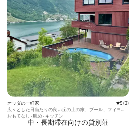
オッダの一軒家
レビュー
5 (3)
広々とした日当たりの良い丘の上の家、プール、フィヨル
ドの眺望。
おもてなし
·
眺め
·
キッチン
中・長期滞在向けの貸別荘