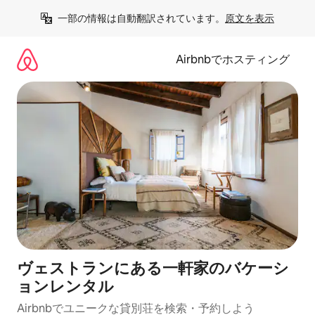
コ
一部の情報は自動翻訳されています。
原文を表示
ン
テ
ン
Airbnbでホスティング
ツ
に
ス
キ
ッ
プ
ヴェストランにある一軒家のバケーシ
ョンレンタル
Airbnbでユニークな貸別荘を検索・予約しよう