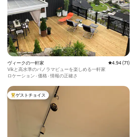
ヴィークの一軒家
レビュー71件
4.94 (71)
Vikと高水準のパノラマビューを楽しめる一軒家
ロケーション
·
価格
·
情報の正確さ
ゲストチョイス
大好評のゲストチョイスです。