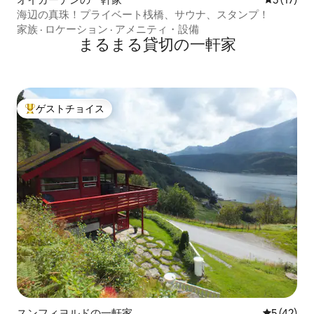
海辺の真珠！プライベート桟橋、サウナ、スタンプ！
家族
·
ロケーション
·
アメニティ・設備
まるまる貸切の一軒家
ゲストチョイス
大好評のゲストチョイスです。
スンフィヨルドの一軒家
レビュー4
5 (42)