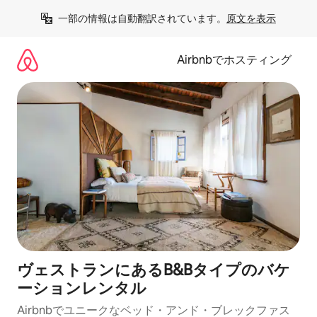
コ
一部の情報は自動翻訳されています。
原文を表示
ン
テ
ン
Airbnbでホスティング
ツ
に
ス
キ
ッ
プ
ヴェストランにあるB&Bタイプのバケ
ーションレンタル
Airbnbでユニークなベッド・アンド・ブレックファス