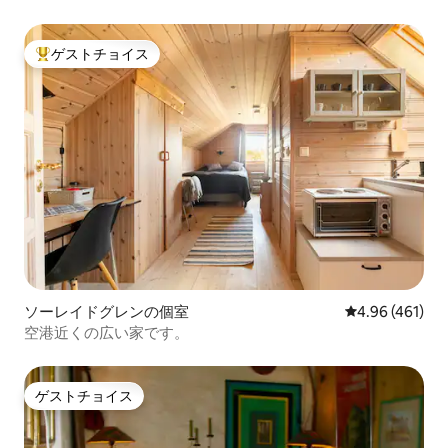
ゲストチョイス
大好評のゲストチョイスです。
ソーレイドグレンの個室
レビュー461件
4.96 (461)
空港近くの広い家です。
ゲストチョイス
ゲストチョイス