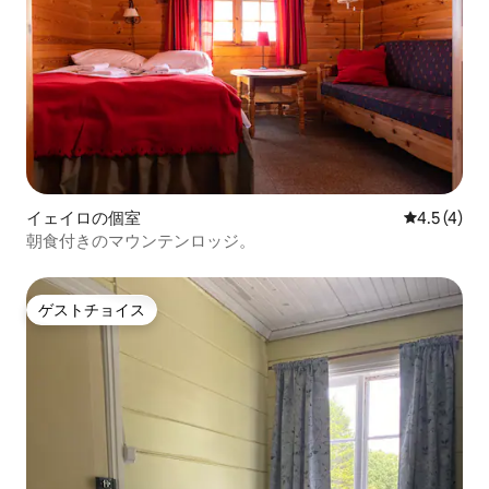
イェイロの個室
レビュー4
4.5 (4)
朝食付きのマウンテンロッジ。
ゲストチョイス
ゲストチョイス