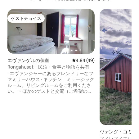
ゲストチョイス
ゲストチョイス
エヴァンゲルの個室
レビュー49件、5つ星中4.84
4.84 (49)
Rongahuset・民泊・食事と物語を共有
· エヴァンジャーにあるフレンドリーなフ
ァミリーハウス · キッチン、ミュージック
ルーム、リビングルームをご利用くださ
い。 ・ほかのゲストと交流（ご希望の場
合） · 140cmのベッド、ご要望に応じてベ
ビーベッド ・バスルームは別のゲストル
ームと共有 ・朝食付き、夕食もご用意可
能 ・無料Wi-Fi ・屋外無料駐車場 ・エヴ
ァンゲル駅とバス停の近く ・ヴォスまで
20分、ベルゲンまで1時間 ・急な階段のみ
ヴァング・コミュ
でアクセス（エレベーターなし） · 14歳以
フィレフィエルの教
上のお子様連れのご家族と犬がここに住