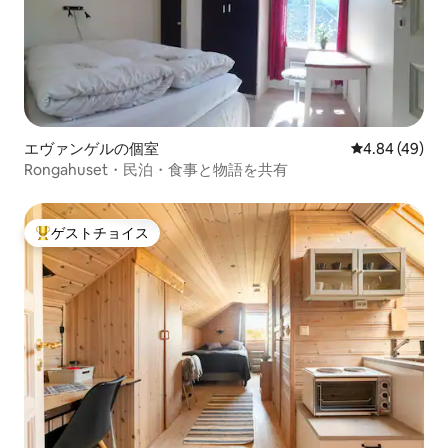
エヴァンゲルの個室
レビュー49件
4.84 (49)
Rongahuset・民泊・食事と物語を共有
ゲストチョイス
大好評のゲストチョイスです。