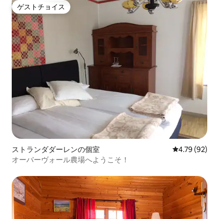
ゲストチョイス
ゲストチョイス
ストランダダーレンの個室
レビュー92件
4.79 (92)
オーバーヴォール農場へようこそ！