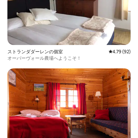
ストランダダーレンの個室
レビュー92件
4.79 (92)
オーバーヴォール農場へようこそ！