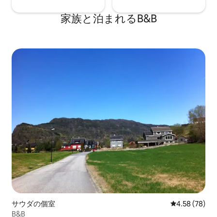
家族と泊まれるB&B
サウダの個室
レビュー78件
4.58 (78)
B&B