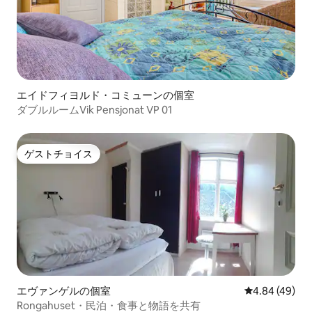
エイドフィヨルド・コミューンの個室
ダブルルームVik Pensjonat VP 01
ゲストチョイス
ゲストチョイス
エヴァンゲルの個室
レビュー49件
4.84 (49)
Rongahuset・民泊・食事と物語を共有