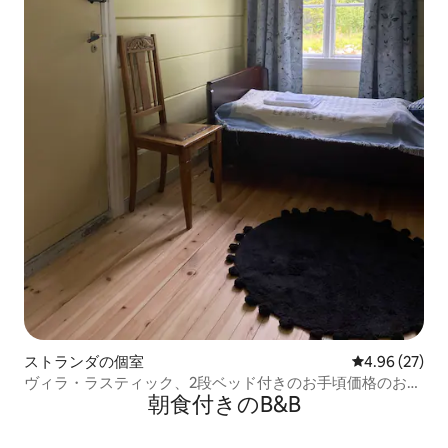
ストランダの個室
レビュー27件
4.96 (27)
ヴィラ・ラスティック、2段ベッド付きのお手頃価格のお部
朝食付きのB&B
屋