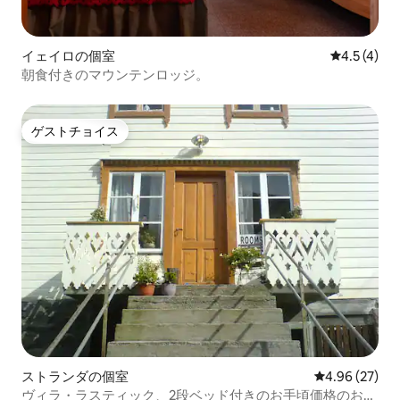
イェイロの個室
レビュー4
4.5 (4)
朝食付きのマウンテンロッジ。
ゲストチョイス
ゲストチョイス
ストランダの個室
レビュー27件
4.96 (27)
ヴィラ・ラスティック、2段ベッド付きのお手頃価格のお部