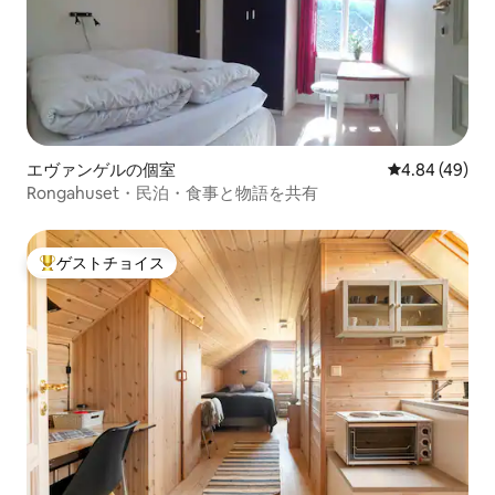
エヴァンゲルの個室
レビュー49件
4.84 (49)
Rongahuset・民泊・食事と物語を共有
ゲストチョイス
大好評のゲストチョイスです。