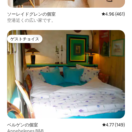
ソーレイドグレンの個室
レビュー461件
4.96 (461)
空港近くの広い家です。
ゲストチョイス
ゲストチョイス
ベルゲンの個室
レビュー149件
4.77 (149)
Annehelenes B&B