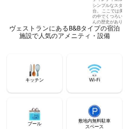
んでいます。 ・スキー、ハイキング、フ
シンプルなスタン
ィヨルド旅行の拠点に最適
台。 ここでは美
の中でくつろいで
んの歴史があり、
ヴェストランにあるB&Bタイプの宿泊
さんの歴史があり
ぐ隣です。 寝室はシンプルですが快適で
施設で人気のアメニティ・設備
す。 共用シャワ
す。 さらに、魅力
こは、快適さより
のための場所です。
ッグを持参する必要が
リネンのレンタルもN
キッチン
Wi-Fi
敷地内無料駐⁠車
プール
ス⁠ペ⁠ー⁠ス