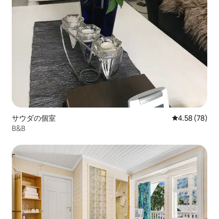
サウダの個室
レビュー78件
4.58 (78)
B&B