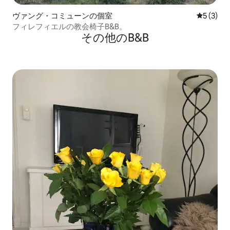
ヴァング・コミューンの個室
レビュー
5 (3)
フィレフィエルの教会椅子B&B。
その他のB&B