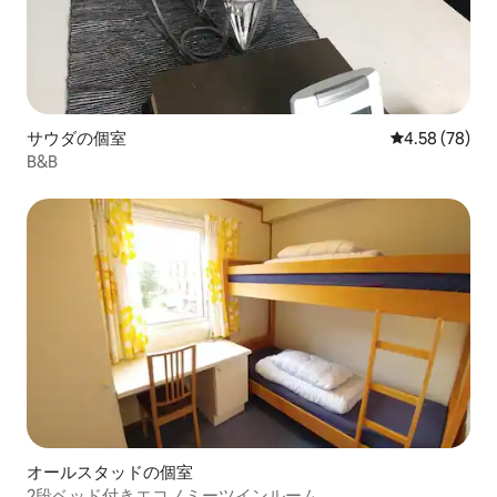
サウダの個室
レビュー78件
4.58 (78)
B&B
オールスタッドの個室
2段ベッド付きエコノミーツインルーム