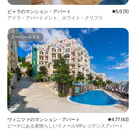
ビャラのマンション・アパート
レビュー9
5.0 (9)
アイラ・アパートメント、ホワイト・クリフス
スーパーホスト
スーパーホスト
ヴィニツァのマンション・アパート
レビュー43件
4.77 (43)
ビーチにある素晴らしいラメールVIPレジデンスアパート