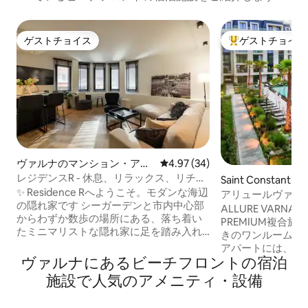
ゲストチョイス
ゲストチョイス
ゲストチョイス
大好評のゲストチ
ヴァルナのマンション・アパ
レビュー34件、5つ星中4.97
4.97 (34)
ート
レジデンスR - 休息、リラックス、リチャ
Saint Constantin
ージ
✨ Residence Rへようこそ。モダンな海辺
コンドミニアム
アリュールヴァル
の隠れ家です シーガーデンと市内中心部
隣にあるアパート
ALLURE VARN
からわずか数歩の場所にある、落ち着い
PREMIUM複合
たミニマリストな隠れ家に足を踏み入れ
きのワンルームス
てみませんか。このアパートは、モダン
アパートには、オ
な白黒のデザインと温かく魅力的な雰囲
ヴァルナにあるビーチフロントの宿泊
コーヒーメーカー
気が融合しており、海辺で過ごした1日の
ル、冷蔵庫、必要
施設で人気のアメニティ・設備
後にくつろぐのに最適です。 すっきりと
大きなダブルベッ
したラインと、温かく落ち着いた雰囲気
アームチェア、25