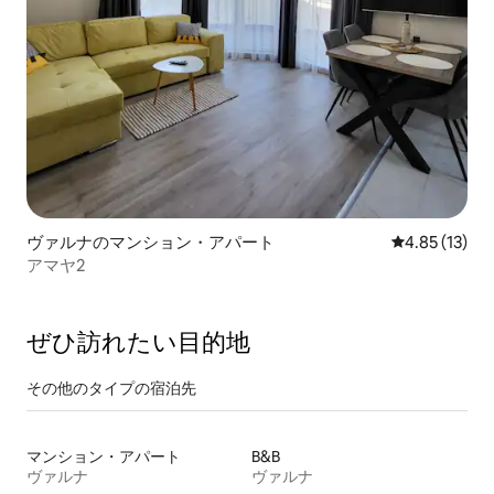
ヴァルナのマンション・アパート
レビュー13件
4.85 (13)
アマヤ2
ぜひ訪⁠れ⁠た⁠い目⁠的⁠地
その他のタ⁠イ⁠プ⁠の宿⁠泊⁠先
マンション・アパート
B&B
ヴァルナ
ヴァルナ