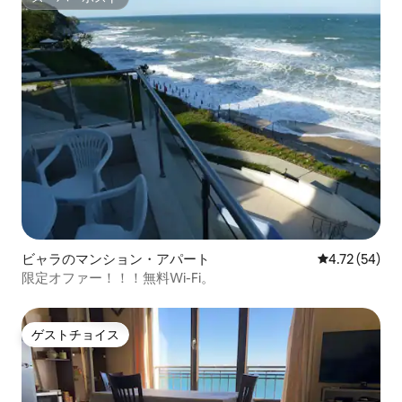
スーパーホスト
ビャラのマンション・アパート
レビュー54件
4.72 (54)
限定オファー！！！無料Wi-Fi。
ゲストチョイス
ゲストチョイス