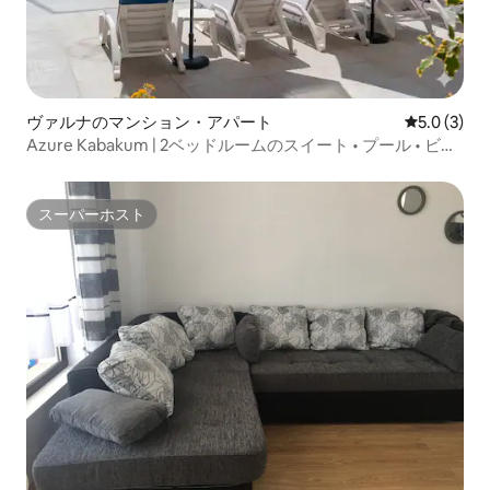
ヴァルナのマンション・アパート
レビュー3
5.0 (3)
Azure Kabakum | 2ベッドルームのスイート • プール • ビー
チまで50m
スーパーホスト
スーパーホスト