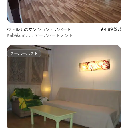
ヴァルナのマンション・アパート
レビュー27件
4.89 (27)
Kabakumホリデーアパートメント
スーパーホスト
スーパーホスト