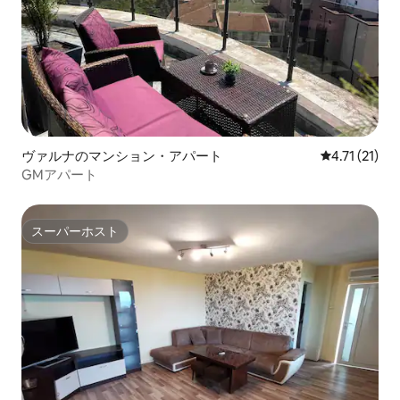
ヴァルナのマンション・アパート
レビュー21件
4.71 (21)
GMアパート
スーパーホスト
スーパーホスト