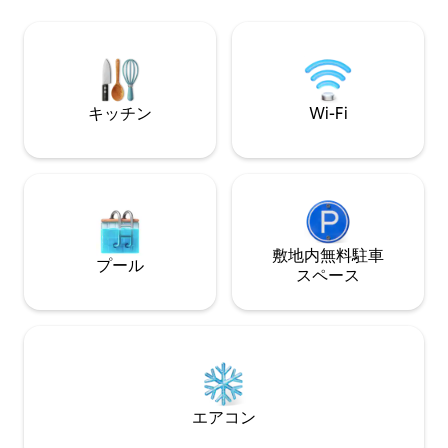
が組み合わさって🖤います。穏やかな海
備えた高品質のテレ
辺の隠れ家をお探しの方にぴったりで
ンターネット、ワ
す。スタイリッシュで快適に休息し、リ
と椅子、ベランダ
ラックスし、充電できるように設計され
ルームを備えた設
ています。
あります。 屋内
キッチン
Wi-Fi
敷地内無料駐⁠車
プール
ス⁠ペ⁠ー⁠ス
エアコン