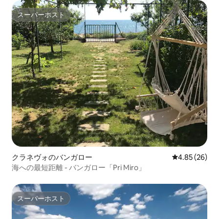
スーパーホスト
スーパーホスト
クラネヴォのバンガロー
レビュー26件
4.85 (26)
海への最短距離 - バンガロー「Pri Miro」
スーパーホスト
スーパーホスト