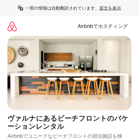
コ
一部の情報は自動翻訳されています。
原文を表示
ン
テ
ン
Airbnbでホスティング
ツ
に
ス
キ
ッ
プ
ヴァルナにあるビーチフロントのバケ
ーションレンタル
Airbnbでユニークなビーチフロントの宿泊施設を検