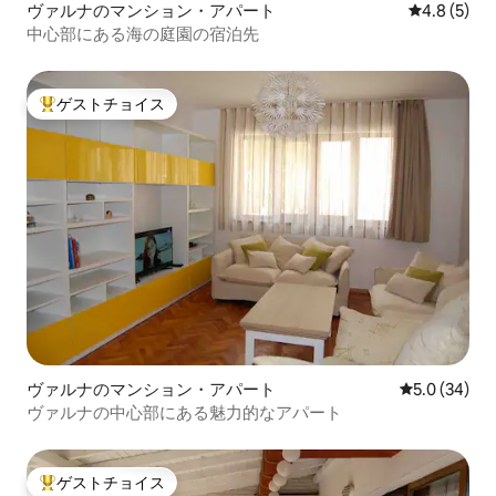
ヴァルナのマンション・アパート
レビュー5
4.8 (5)
中心部にある海の庭園の宿泊先
ゲストチョイス
大好評のゲストチョイスです。
ヴァルナのマンション・アパート
レビュー34
5.0 (34)
ヴァルナの中心部にある魅力的なアパート
ゲストチョイス
大好評のゲストチョイスです。