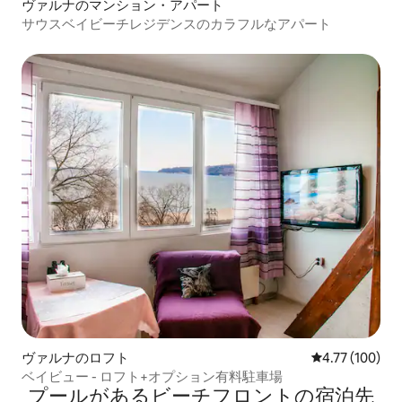
ヴァルナのマンション・アパート
サウスベイビーチレジデンスのカラフルなアパート
ヴァルナのロフト
レビュー100件
4.77 (100)
ベイビュー - ロフト+オプション有料駐車場
プールがあるビーチフロントの宿泊先