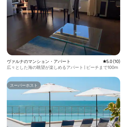
ヴァルナのマンション・アパート
レビュー10
5.0 (10)
広々とした海の眺望が楽しめるアパート | ビーチまで100m
スーパーホスト
スーパーホスト