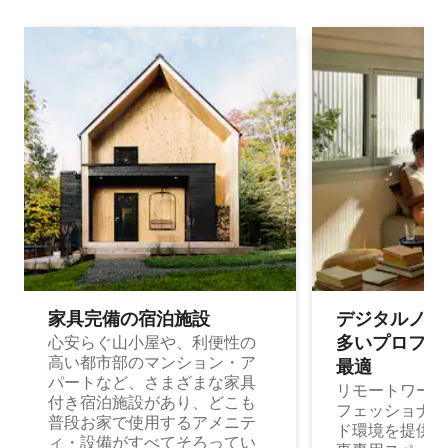
家具完備の宿⁠泊⁠施⁠設
デジタルノマド
多⁠いプ⁠ロ⁠フ⁠ェ⁠
心安らぐ山小屋や、利便性の
高い都市部のマンション・ア
最⁠適
パートなど、さまざまな家具
リモートワーク
付き宿泊施設があり、どこも
フェッショナル
普段お家で使用するアメニテ
ド環境を提供する
ィ・設備がすべてそろってい