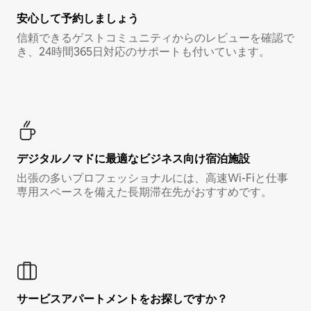
安心して予約しましょう
信頼できるゲストコミュニティからのレビューを確認で
き、24時間365日対応のサポートも付いています。
デジタルノマド⁠に最⁠適⁠なビ⁠ジ⁠ネ⁠ス⁠向⁠け宿⁠泊⁠施⁠設
出張の多いプロフェッショナルには、高速Wi-Fiと仕事
専用スペースを備えた長期滞在先がおすすめです。
サービスアパートメントをお探しですか？