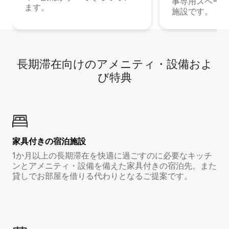
事専用スペース
ます。
施設です。
長期滞在向け⁠のア⁠メ⁠ニ⁠テ⁠ィ⁠・設⁠備⁠およ
び特⁠典
家具付き⁠の宿⁠泊⁠施⁠設
1か月以上の長期滞在を快適に過ごすのに必要なキッチ
ンとアメニティ・設備を備えた家具付きの宿泊先。また
貸しでお部屋を借りる代わりとなるご提案です。