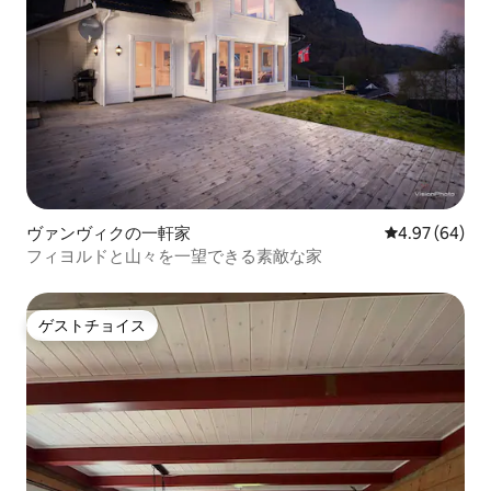
ヴァンヴィクの一軒家
レビュー64件
4.97 (64)
フィヨルドと山々を一望できる素敵な家
ゲストチョイス
ゲストチョイス