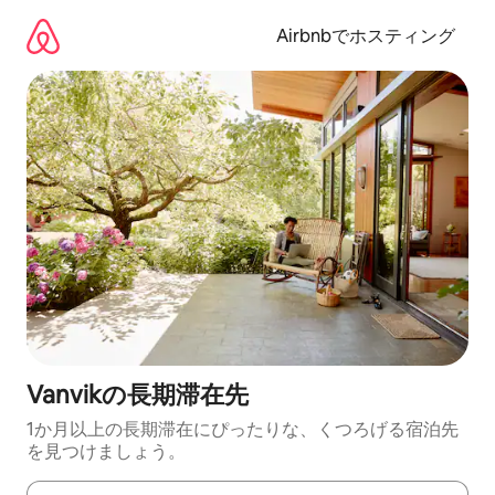
コ
ン
Airbnbでホスティング
テ
ン
ツ
に
ス
キ
ッ
プ
Vanvikの長期滞在先
1か月以上の長期滞在にぴったりな、くつろげる宿泊先
を見つけましょう。