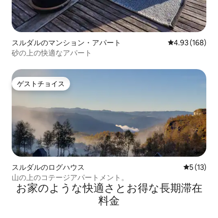
スルダルのマンション・アパート
レビュー168件
4.93 (168)
砂の上の快適なアパート
ゲストチョイス
ゲストチョイス
スルダルのログハウス
レビュー1
5 (13)
山の上のコテージアパートメント。
お家のような快⁠適⁠さ⁠とお⁠得⁠な長⁠期⁠滞⁠在
料⁠金