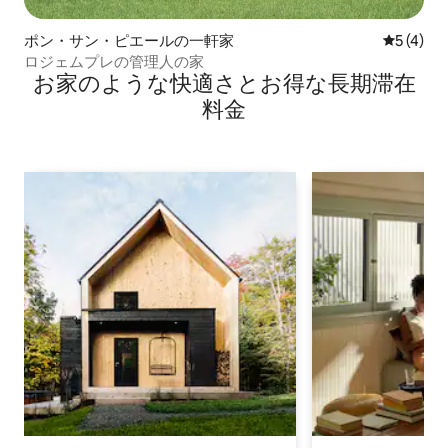
ポン・サン・ピエールの一軒家
レビュー
5 (4)
ロジェムプレの管理人の家
お家のような快⁠適⁠さ⁠とお⁠得⁠な長⁠期⁠滞⁠在
料⁠金