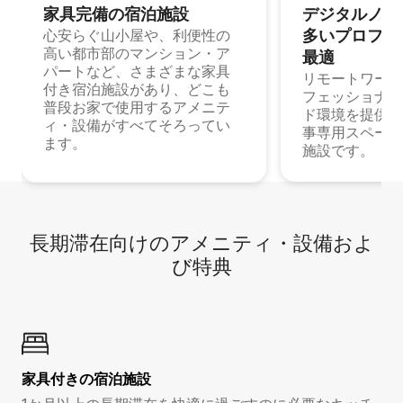
家具完備の宿⁠泊⁠施⁠設
デジタルノマド
多⁠いプ⁠ロ⁠フ⁠ェ⁠
心安らぐ山小屋や、利便性の
高い都市部のマンション・ア
最⁠適
パートなど、さまざまな家具
リモートワーク
付き宿泊施設があり、どこも
フェッショナル
普段お家で使用するアメニテ
ド環境を提供する
ィ・設備がすべてそろってい
事専用スペース
ます。
施設です。
長期滞在向け⁠のア⁠メ⁠ニ⁠テ⁠ィ⁠・設⁠備⁠およ
び特⁠典
家具付き⁠の宿⁠泊⁠施⁠設