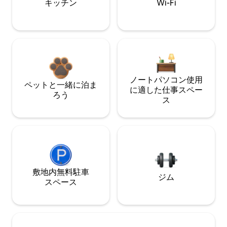
キッチン
Wi-Fi
ノートパソコン使用
ペットと一緒に泊ま
に適した仕事スペー
ろう
ス
敷地内無料駐⁠車
ジム
ス⁠ペ⁠ー⁠ス