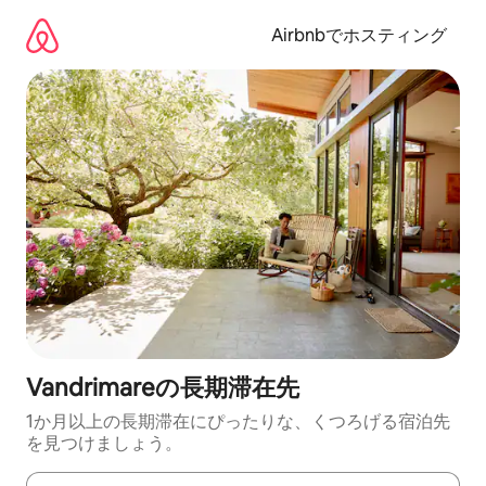
コ
ン
Airbnbでホスティング
テ
ン
ツ
に
ス
キ
ッ
プ
Vandrimareの長期滞在先
1か月以上の長期滞在にぴったりな、くつろげる宿泊先
を見つけましょう。