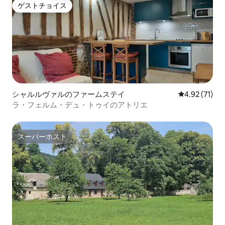
ゲストチョイス
ゲストチョイス
シャルルヴァルのファームステイ
レビュー71件
4.92 (71)
ラ・フェルム・デュ・トゥイのアトリエ
スーパーホスト
スーパーホスト