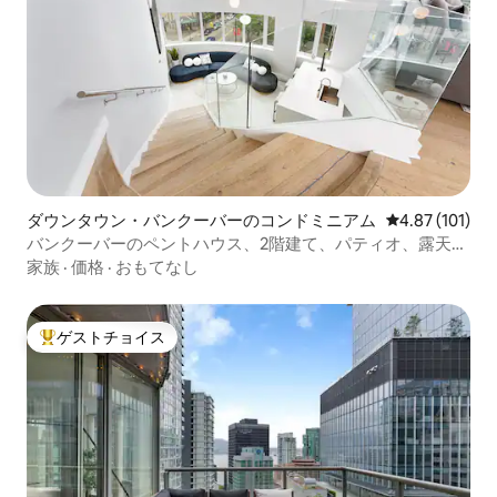
ダウンタウン・バンクーバーのコンドミニアム
レビュー101件
4.87 (101)
バンクーバーのペントハウス、2階建て、パティオ、露天風
呂・ジャグジー
家族
·
価格
·
おもてなし
ゲストチョイス
大好評のゲストチョイスです。