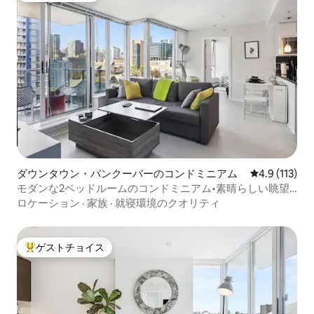
ダウンタウン・バンクーバーのコンドミニアム
レビュー113
4.9 (113)
モダンな2ベッドルームのコンドミニアム•素晴らしい眺望•
プール＆ジャグジー
ロケーション
·
家族
·
就寝環境のクオリティ
ゲストチョイス
大好評のゲストチョイスです。