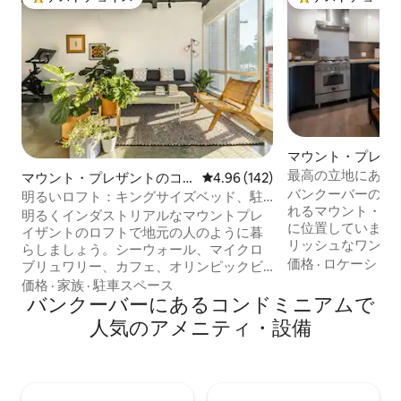
大好評のゲストチョイスです。
大好評のゲストチ
マウント・プレザ
ドミニアム
最高の立地にある
マウント・プレザントのコ
レビュー142件、5つ星中4.96
4.96 (142)
ントのワンルーム
バンクーバーのダ
ンドミニアム
明るいロフト：キングサイズベッド、駐
れるマウント・プ
車場、リモートワーク対応
明るくインダストリアルなマウントプレ
に位置しています
イザントのロフトで地元の人のように暮
リッシュなワンル
らしましょう。シーウォール、マイクロ
エミリー・カー大
価格
·
ロケーショ
ブリュワリー、カフェ、オリンピックビ
プ、醸造所、レス
レッジ、BCプレイス、メインストリート
価格
·
家族
·
駐車スペース
イトライフスポッ
のショップまで歩いて行けます。床から
バンクーバーにあるコンドミニアムで
所にあります。建
天井までの窓、磨かれたコンクリートの
人気のアメニティ・設備
バルコニー、ジム
床、設備の整ったキッチン、高速Wi-Fi、
用の屋上パティオ
遮光シェード、そして超快適なキングサ
ニティ・設備があ
イズベッドをお楽しみください。リモー
しいただけるよう
トワークに最適な座れるデスクと2台目の
す。このモダンな