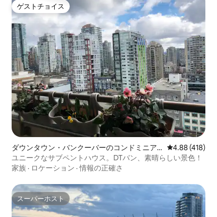
ゲストチョイス
ゲストチョイス
ダウンタウン・バンクーバーのコンドミニア
レビュー418件
4.88 (418)
ム
ユニークなサブペントハウス。DTバン、素晴らしい景色！
家族
·
ロケーション
·
情報の正確さ
スーパーホスト
スーパーホスト