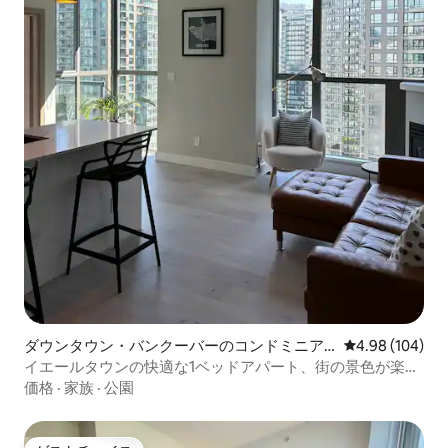
ダウンタウン・バンクーバーのコンドミニア
レビュー104件
4.98 (104)
ム
イエールタウンの快適な1ベッドアパート、街の景色が楽し
めます
価格
·
家族
·
公園