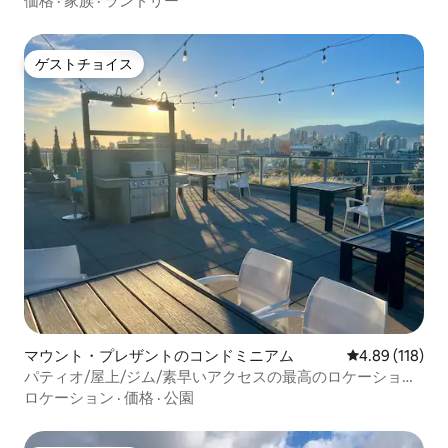
価格
·
家族
·
ランドリー
ゲストチョイス
ゲストチョイス
マウント・プレザントのコンドミニアム
レビュー118件
4.89 (118)
パティオ/屋上/ジム/素早いアクセスの最高のロケーショ
ン！
ロケーション
·
価格
·
公園