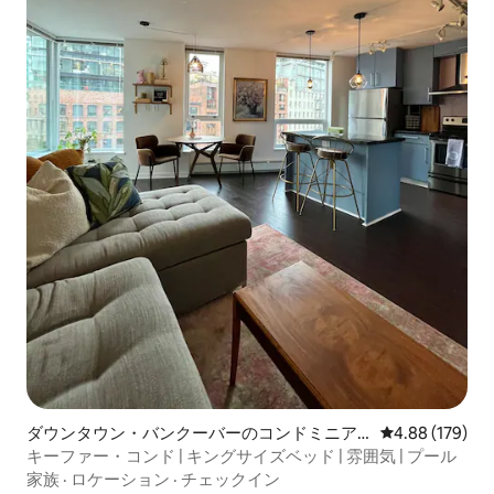
ダウンタウン・バンクーバーのコンドミニア
レビュー179件
4.88 (179)
ム
キーファー・コンド | キングサイズベッド | 雰囲気 | プール
家族
·
ロケーション
·
チェックイン