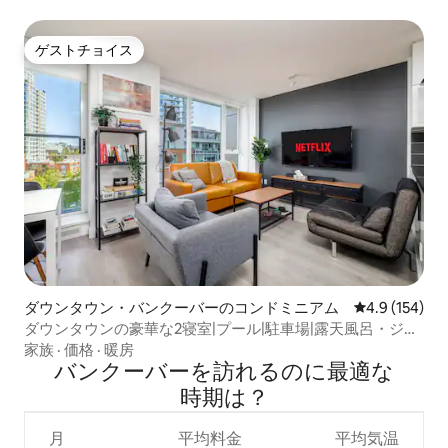
ゲストチョイス
ゲストチョイス
ダウンタウン・バンクーバーのコンドミニアム
レビュー154
4.9 (154)
ダウンタウンの豪華な2寝室|プール|駐車場|露天風呂・ジャ
グジー|サウナ
家族
·
価格
·
暖房
バンクーバーを訪⁠れ⁠るの⁠に最⁠適⁠な
時⁠期⁠は⁠？
月
平均料金
平均気温