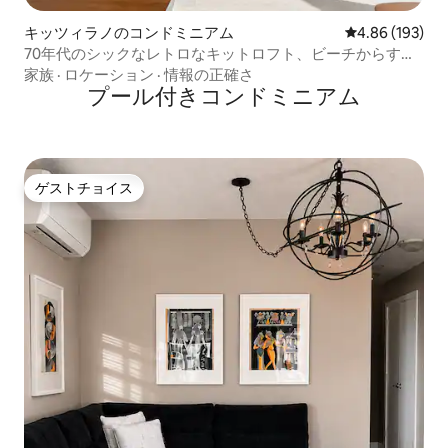
キッツィラノのコンドミニアム
レビュー193件
4.86 (193)
70年代のシックなレトロなキットロフト、ビーチからす
ぐ！
家族
·
ロケーション
·
情報の正確さ
プール付きコンドミニアム
ゲストチョイス
ゲストチョイス