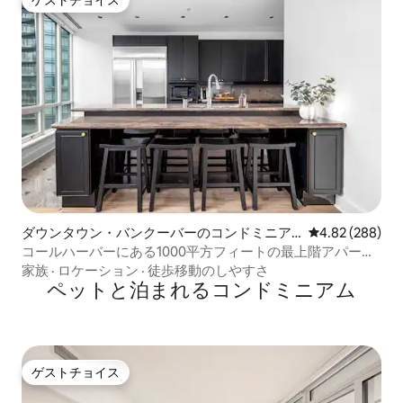
ゲストチョイス
ゲストチョイス
ダウンタウン・バンクーバーのコンドミニア
レビュー288件
4.82 (288)
ム
コールハーバーにある1000平方フィートの最上階アパート
（バルコニー付き）
家族
·
ロケーション
·
徒歩移動のしやすさ
ペットと泊まれるコンドミニアム
ゲストチョイス
ゲストチョイス