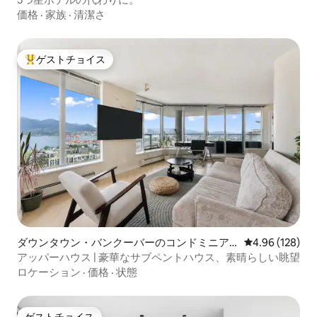
価格
·
家族
·
清潔さ
ゲストチョイス
大好評のゲストチョイスです。
ダウンタウン・バンクーバーのコンドミニア
レビュー128件
4.96 (128)
ム
アッパーハウス | 豪華なサブペントハウス、素晴らしい眺望
ロケーション
·
価格
·
状態