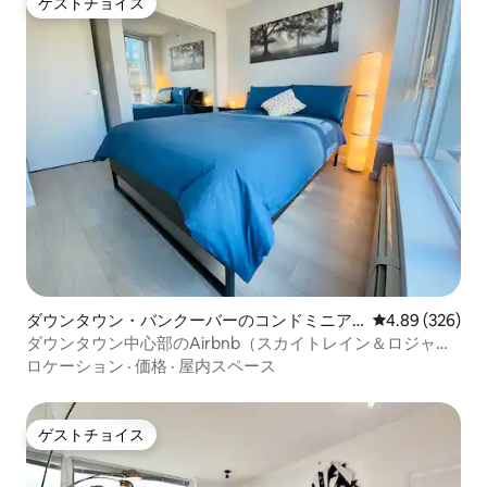
ゲストチョイス
ゲストチョイス
ダウンタウン・バンクーバーのコンドミニア
レビュー326件
4.89 (326)
ム
ダウンタウン中心部のAirbnb（スカイトレイン＆ロジャー
アリーナ）
ロケーション
·
価格
·
屋内スペース
ゲストチョイス
ゲストチョイス