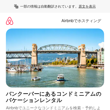
コ
一部の情報は自動翻訳されています。
原文を表示
ン
テ
ン
Airbnbでホスティング
ツ
に
ス
キ
ッ
プ
バンクーバーにあるコンドミニアムの
バケーションレンタル
Airbnbでユニークなコンドミニアムを検索・予約しよ