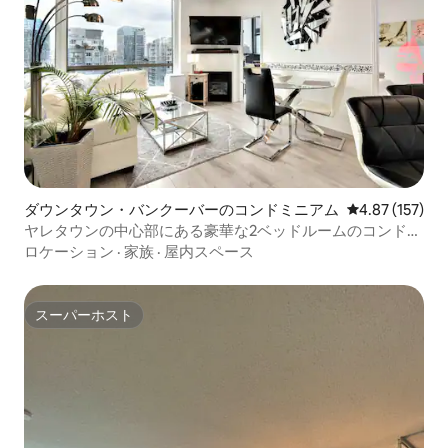
ダウンタウン・バンクーバーのコンドミニアム
レビュー157件
4.87 (157)
ヤレタウンの中心部にある豪華な2ベッドルームのコンドミ
ニアム
ロケーション
·
家族
·
屋内スペース
スーパーホスト
スーパーホスト