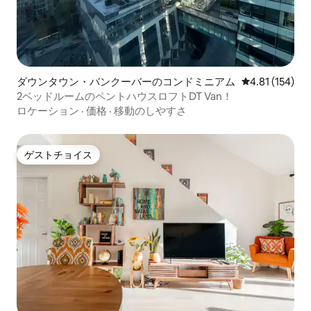
ダウンタウン・バンクーバーのコンドミニアム
レビュー154件
4.81 (154)
2ベッドルームのペントハウスロフトDT Van！
ロケーション
·
価格
·
移動のしやすさ
ゲストチョイス
ゲストチョイス