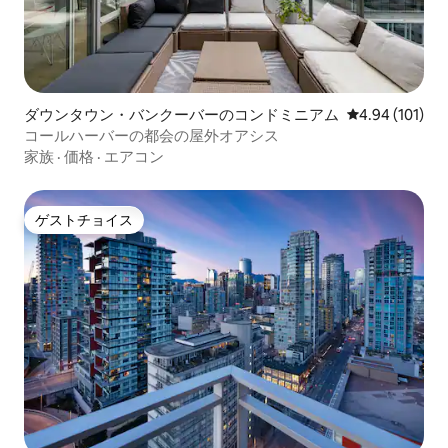
ダウンタウン・バンクーバーのコンドミニアム
レビュー101件
4.94 (101)
コールハーバーの都会の屋外オアシス
家族
·
価格
·
エアコン
ゲストチョイス
ゲストチョイス