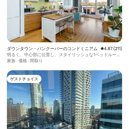
ダウンタウン・バンクーバーのコンドミニアム
レビュー211
4.87 (211)
明るく、中心部に位置し、スタイリッシュな1ベッドルー
ム、駐車場付き
家族
·
価格
·
間取り
ゲストチョイス
ゲストチョイス