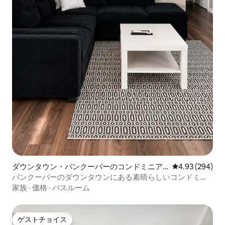
ダウンタウン・バンクーバーのコンドミニア
レビュー294件
4.93 (294)
ム
バンクーバーのダウンタウンにある素晴らしいコンドミニ
アム（エアコン＆駐車場付き）
家族
·
価格
·
バスルーム
ゲストチョイス
ゲストチョイス