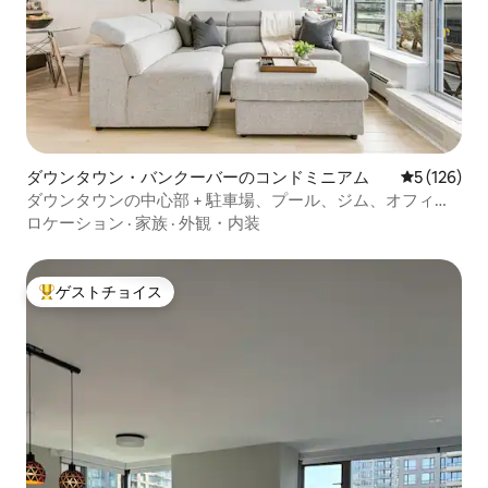
ダウンタウン・バンクーバーのコンドミニアム
レビュー12
5 (126)
ダウンタウンの中心部 + 駐車場、プール、ジム、オフィ
ス、エアコン
ロケーション
·
家族
·
外観・内装
ゲストチョイス
大好評のゲストチョイスです。