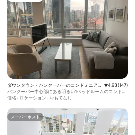
ゲストチョイス
ダウンタウン・バンクーバーのコンドミニア
レビュー147件
4.93 (147)
ム
バンクーバー中心部にある明るい1ベッドルームのコンドミ
ニアム
価格
·
ロケーション
·
おもてなし
スーパーホスト
スーパーホスト