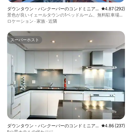
ダウンタウン・バンクーバーのコンドミニア
レビュー292件
4.87 (292)
ム
景色が良いイェールタウンの1ベッドルーム、無料駐車場、
エアコン
ロケーション
·
家族
·
近隣
スーパーホスト
スーパーホスト
ダウンタウン・バンクーバーのコンドミニア
レビュー237件
4.86 (237)
ム
5つ星ホテルの代わりに。