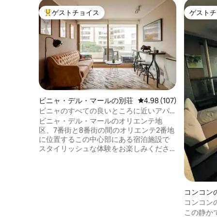
ゲストチョイス
ゲストチ
大好評のゲストチョイスです。
ゲストチ
ビニャ・デル・マールの別荘
レビュー107件、5つ星
4.98 (107)
ビニャのすべての良いところに近いアパ
ート
ビニャ・デル・マールのオリエンテ地
区、7番街と8番街の間のオリエンテ2番地
に位置するこの中心部にある宿泊施設で
スタイリッシュな体験をお楽しみくださ
い。 最大5名様まで宿泊可能な設備が整っ
た2ベッドルーム（ダブルベッド1台、トリ
プルベッド1台）。 設備の整ったグリル付
きテラス。 駐車場と5歳までのお子様用の
コンコン
ベビーカー。 ビニャ・デル・マールのす
コンコン
べての場所に近く、例えば、6ブロックの
るアパー
この静か
マリーナモール、6ブロックの海岸線、北