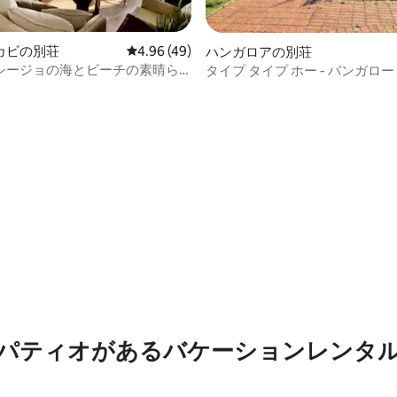
カビの別荘
レビュー49件、5つ星中4.96つ星の平均評価
4.96 (49)
ハンガロアの別荘
シージョの海とビーチの素晴ら
タイプ タイプ ホー - バンガロー -
ァミリー 5 人用
中4.85つ星の平均評価
パティオがあるバケーションレンタ