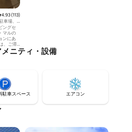
されており、より安全です。屋根付き駐
車場、ジム、ラウンジ、24時間警備。
レビュー113件、5つ星中4.93つ星の平均評価
4.93 (113)
ド、駐車場、
ピングセ
・マルの
ョンにあ
アメニティ・設備
ていま
す。 比
キングサ
ていま
ご利用い
⁠車ス⁠ペ⁠ー⁠ス
エアコン
ル