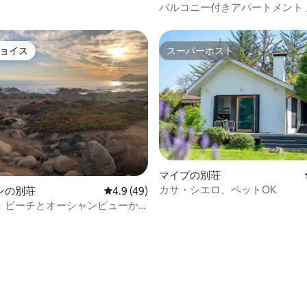
バルコニー付きアパートメント 
ンタルシア
ョイス
スーパーホスト
ョイス
スーパーホスト
マイプの別荘
カサ・シエロ、ペットOK
ンの別荘
レビュー49件、5つ星中4.9つ星の平均評価
4.9 (49)
：ビーチとオーシャンビューか
4.94つ星の平均評価