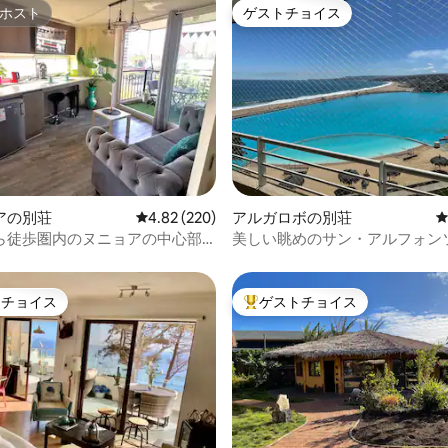
ホスト
ゲストチョイス
ホスト
ゲストチョイス
中4.79つ星の平均評価
アの別荘
レビュー220件、5つ星中4.82つ星の平均評価
4.82 (220)
アルガロボの別荘
ら徒歩圏内のヌニョアの中心部
美しい眺めのサン・アルフォン
パート
ル・マール
トチョイス
ゲストチョイス
ゲストチョイスです。
大好評のゲストチョイスです。