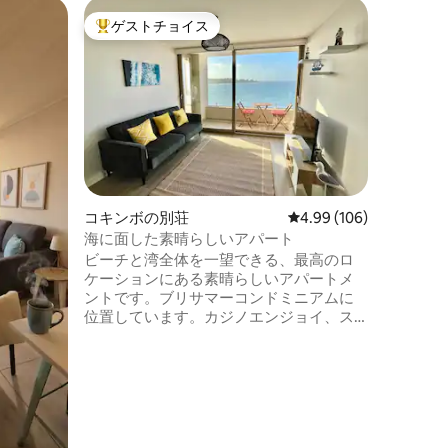
ラ・セレ
ゲストチョイス
ゲスト
大好評のゲストチョイスです。
ゲスト
アベニー
海辺のバ
ラ・セレ
にある、
アパート
キンチョ
ランドリ
きのマス
とフルバ
ム、リビ
アメリカ
コキンボの別荘
レビュー106件、5つ星
4.99 (106)
レビが備
海に面した素晴らしいアパート
が楽しめるテラス。
ビーチと湾全体を一望できる、最高のロ
シェルジ
ケーションにある素晴らしいアパートメ
ントです。ブリサマーコンドミニアムに
位置しています。カジノエンジョイ、ス
ーパーマーケット、一流レストラン、典
型的な小食の店の近くに位置していま
す。 アパートは設備が整っており、休暇
中は海の音に耳を傾けてリラックスする
ことができます。20階に位置し、バルコ
ニーや窓にセキュリティメッシュが設置