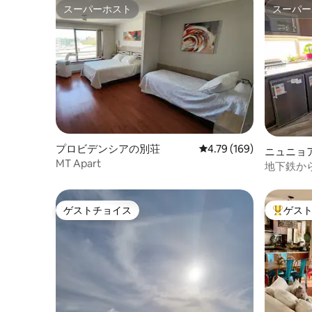
スーパーホスト
スーパー
スーパーホスト
スーパー
プロビデンシアの別荘
レビュー169件、5つ星
4.79 (169)
ニュニョ
MT Apart
地下鉄か
にあるア
ゲストチョイス
ゲス
ゲストチョイス
大好評の