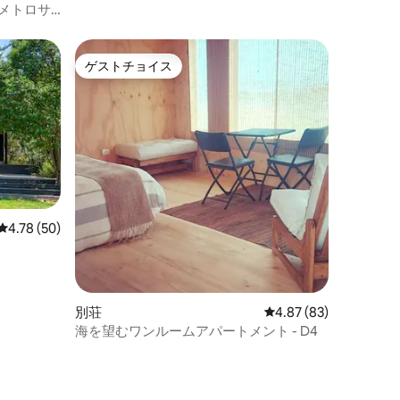
メトロサ
ゲストチョイス
ゲストチョイス
レビュー50件、5つ星中4.78つ星の平均評価
4.78 (50)
別荘
レビュー83件、5つ星
4.87 (83)
海を望むワンルームアパートメント - D4