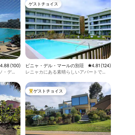
ゲストチョイス
ゲストチョイス
レビュー100件、5つ星中4.88つ星の平均評価
4.88 (100)
ビニャ・デル・マールの別荘
レビュー124件、5つ星
4.81 (124)
ソ・デ
レニャカにある素晴らしいアパートで
す。
ゲストチョイス
大好評のゲストチョイスです。