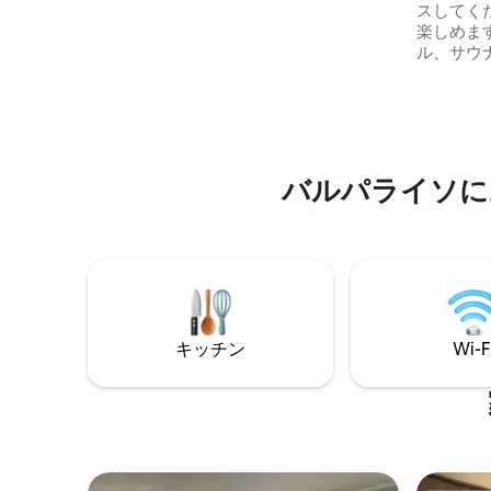
スしてく
8ブロックには、さまざまなレストラン、
楽しめます。 屋外プール、
カフェ、パブがあります。
ル、サウ
アなど、
す。 波
クスしてく
り、寝室
います。 設備の整ったキッチン。 スマー
トテレビとW
バルパライソに
の専用地下駐車場。 *
泊日数は
キッチン
Wi-F