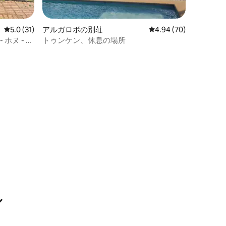
レビュー31件、5つ星中5.0つ星の平均評価
5.0 (31)
アルガロボの別荘
レビュー70件、5つ星
4.94 (70)
 ホヌ - フ
トゥンケン、休息の場所
ル