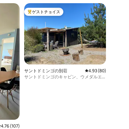
ゲストチョイス
大好評のゲストチョイスです。
サントドミンゴの別荘
レビュー80件、5つ星
4.93 (80)
サントドミンゴのキャビン、ウメダルエ
ルヤリ
レビュー107件、5つ星中4.76つ星の平均評価
4.76 (107)