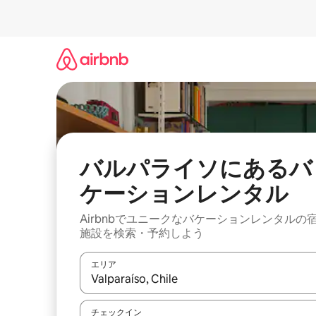
コ
ン
テ
ン
ツ
に
ス
キ
ッ
プ
バルパライソにあるバ
ケーションレンタル
Airbnbでユニークなバケーションレンタルの
施設を検索・予約しよう
エリア
検索結果が表示されたら、上下の矢印キーを使っ
チェックイン