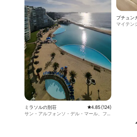
プチュン
マイテン
しい眺め
ミラソルの別荘
レビュー124件、5つ星
4.85 (124)
サン・アルフォンソ・デル・マール、フ
ル装備のホームオフィス。