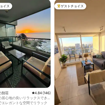
ョイス
ゲストチョイス
ョイス
大好評のゲストチョイスです。
中4.98つ星の平均評価
の別荘
レビュー146件、5つ星中4.84つ星の平均評価
4.84 (146)
の居心地の良いリラックスでき
トです。
でエレガントな空間でリラック