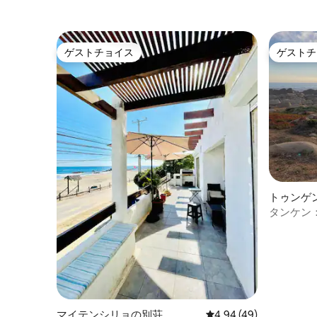
ゲストチョイス
ゲストチ
ゲストチョイス
ゲストチ
トゥンゲ
タンケン
ら数歩
マイテンシリョの別荘
レビュー49件、5つ星中
4.94 (49)