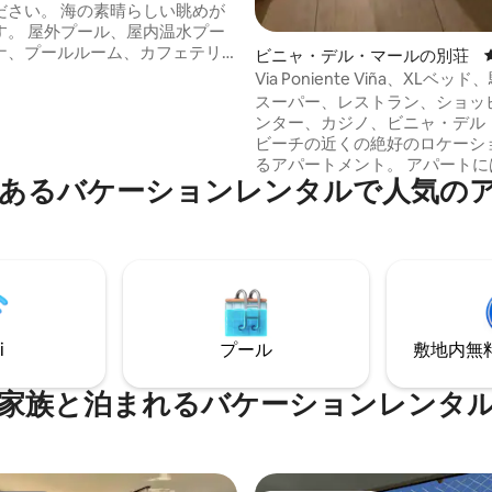
ださい。 海の素晴らしい眺めが
屋内温水プー
ナ、プールルーム、カフェテリ
ビニャ・デル・マールの別荘
さまざまな施設を備えた建物で
Via Poniente Viña、XLベッ
の自然な音で眠りにつき、リラッ
ビーチの近く
スーパー、レストラン、ショッ
ださい🌊。 アパートは5階にあ
ンター、カジノ、ビニャ・デル
2室とバスルーム2室を完備して
ビーチの近くの絶好のロケーシ
るアパートメント。 アパートには、ご滞
i-Fiを備えています。 2台分
あるバケーションレンタルで人気の
在中に必要なものがすべて揃っ
ペット不可 ** 最低宿
す。タオルと寝具が含まれていま
2泊です
類のない休息のためのスーパー
イズのベッドがあります。 さらに、すべ
ての窓に安全ネットが設置され
す。 地下駐車場があります。追加料金で
温水プール（温度調節なし）を
ただけます。 入館には身分証明書が必要
i
プール
敷地内無料駐
です。
家族と泊まれるバケーションレンタ