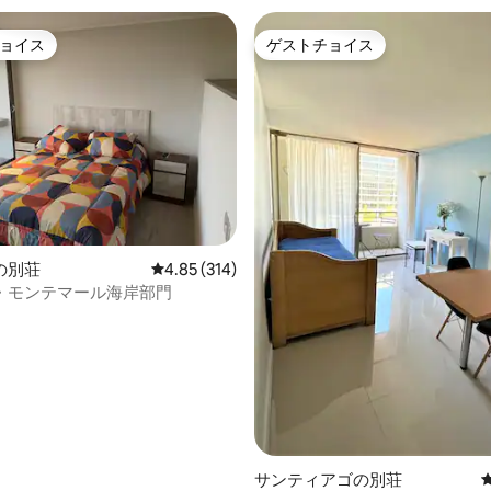
ョイス
ゲストチョイス
ョイス
ゲストチョイス
中4.82つ星の平均評価
の別荘
レビュー314件、5つ星中4.85つ星の平均評価
4.85 (314)
・モンテマール海岸部門
サンティアゴの別荘