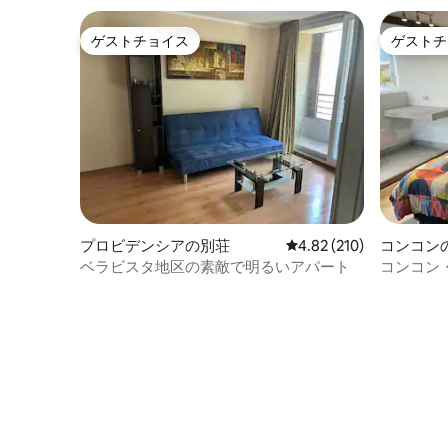
ゲストチョイス
ゲストチ
ゲストチョイス
ゲストチ
プロビデンシアの別荘
レビュー210件、5つ星
4.82 (210)
コンコン
ベラビスタ地区の素敵で明るいアパート
コンコン