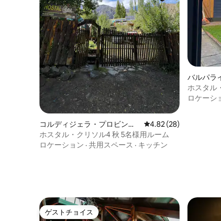
バルパラ
ホスタル
ロケーシ
コルディジェラ・プロビンス
レビュー28件、5つ星中
4.82 (28)
の個室
ホスタル・クリソル4 秋 5名様用ルーム
ロケーション
·
共用スペース
·
キッチン
ゲストチョイス
ゲストチョイス