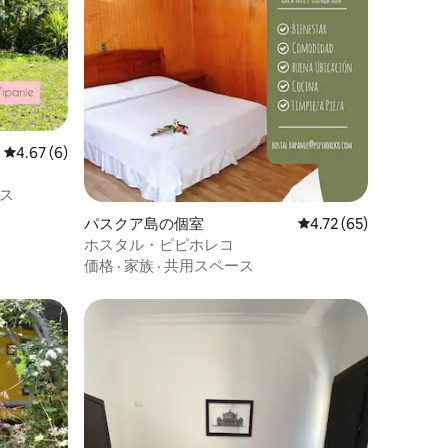
レビュー6件、5つ星中4.67つ星の平均評価
4.67 (6)
ス
パスクア島の個室
レビュー65件、5つ星
4.72 (65)
ホスタル・ピピホレコ
価格
·
家族
·
共用スペース