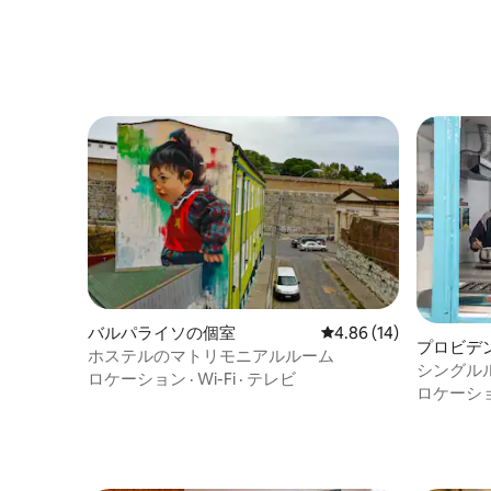
バルパライソの個室
レビュー14件、5つ星中
4.86 (14)
プロビデ
ホステルのマトリモニアルルーム
シングル
ロケーション
·
Wi-Fi
·
テレビ
ロケーシ