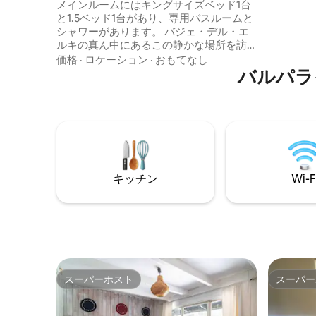
メインルームにはキングサイズベッド1台
完了した
と1.5ベッド1台があり、専用バスルームと
Whats
シャワーがあります。 バジェ・デル・エ
ルキの真ん中にあるこの静かな場所を訪
れてください。 この小さな町で「静寂に
価格
·
ロケーション
·
おもてなし
耳を傾ける」ことができます。 Hostal Al
バルパラ
Yarasは、ビクーニャから7 km、ピスコ・
エルキから29 kmの場所にあります。 中
心部に位置し、小旅行の拠点として理想
的です。 ピエドラマルカダと川などの観
光スポットがすぐ近くにあります。
キッチン
Wi-F
スーパーホスト
スーパー
スーパーホスト
スーパー