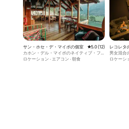
サン・ホセ・デ・マイポの個室
レビュー12件、5つ星
5.0 (12)
レコレタ
カホン・デル・マイポのネイティブ・フ
男女混合
ォレストでのロマンチックな休暇
トリーの
ロケーション
·
エアコン
·
朝食
ロケーシ