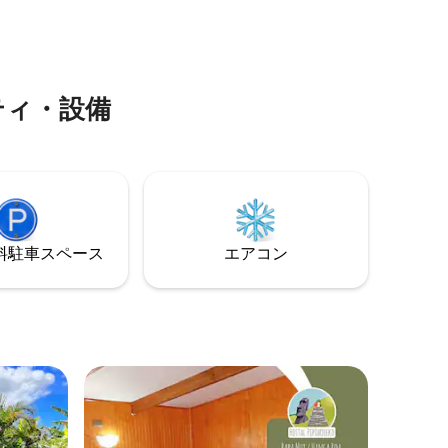
最適で
ーニャ・デル・マールのバリオ・レクレ
オで忘れられない体験をしてください！
ティ・設備
⁠車ス⁠ペ⁠ー⁠ス
エアコン