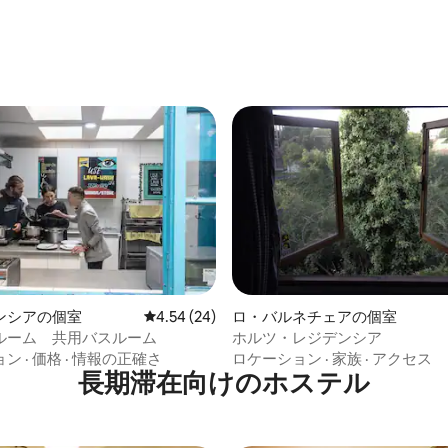
4.86つ星の平均評価
ンシアの個室
レビュー24件、5つ星中4.54つ星の平均評価
4.54 (24)
ロ・バルネチェアの個室
ルーム 共用バスルーム
ホルツ・レジデンシア
ョン
·
価格
·
情報の正確さ
ロケーション
·
家族
·
アクセス
長期滞在向けのホステル