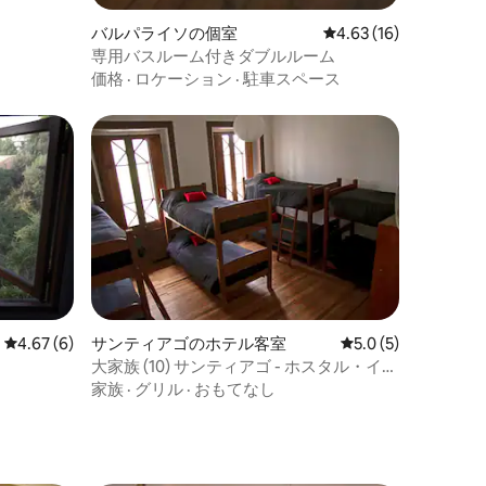
バルパライソの個室
レビュー16件、5つ星
4.63 (16)
専用バスルーム付きダブルルーム
価格
·
ロケーション
·
駐車スペース
レビュー6件、5つ星中4.67つ星の平均評価
4.67 (6)
サンティアゴのホテル客室
レビュー5件、5つ星
5.0 (5)
大家族 (10) サンティアゴ - ホスタル・イル
レアル
家族
·
グリル
·
おもてなし