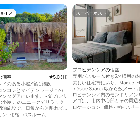
ョイス
スーパーホスト
ョイス
スーパーホスト
プロビデンシアの個室
専用バスルーム付き2名様用の
の個室
レビュー11件、5つ星中5.0つ星の平均評価
5.0 (11)
美しい住宅街にあり、Manuel M
ッドのある小屋/宿泊施設
Inés de Suarez駅から数メー
コンコンとマイテンシージョの
ロビデンシア内のモンドリアン
タグアにいます。 -ダブルベ
アゴは、市内中心部とその周辺
ニークでリラック
るのに最適なオプションであり
ロケーション
·
価格
·
屋内スペー
宿泊施設で、日常から☀️離れて
通機関へのアクセスも簡単です。
。社内管理のため、重要なお知
ョン
·
価格
·
バスルーム
広々としており、設備の整った
室状況をご確認ください。 -大人
ン、専用バスルームと共用バス
リル、キッチン、調
4.88つ星の平均評価
きの寝室、テラスとプール、美
キンチョ。 -専用駐車場 -
グリルを備えたパティオがあり
てください ●お支払いが