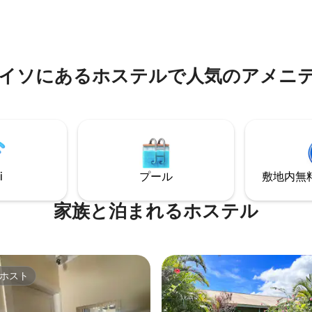
友人と過ごす午後を楽しむのに
ら、敷地内への入場方法を
す。
Appでお知らせします。
イソにあるホステルで人気のアメニ
i
プール
敷地内無料駐
家族と泊まれるホステル
ホスト
ホスト