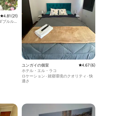
レビュー21件、5つ星中4.81つ星の平均評価
4.81 (21)
ダブルル
ユンガイの個室
レビュー6件、5つ星中
4.67 (6)
ホテル・エル・ラコ
ロケーション
·
就寝環境のクオリティ
·
快
適さ