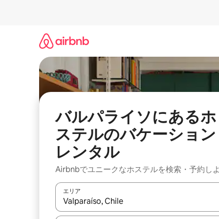
コ
ン
テ
ン
ツ
に
ス
キ
ッ
プ
バルパライソにあるホ
ステルのバケーション
レンタル
Airbnbでユニークなホステルを検索・予約し
エリア
検索結果が表示されたら、上下の矢印キーを使っ