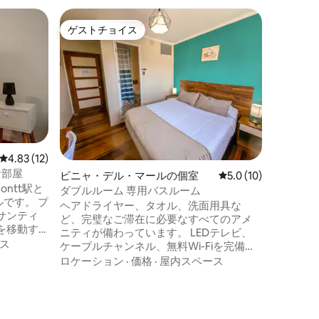
ビニャ・
ゲストチョイス
ゲスト
ゲストチョイス
ゲスト
アルーム
男女混合
ビニャ・
ステルは
から徒歩
す。静か
良いエネ
ロケーシ
を求める
室、共有
いるかのよ
レビュー12件、5つ星中4.83つ星の平均評価
4.83 (12)
クパッカ
お部屋
ビニャ・デル・マールの個室
レビュー10件、5つ
5.0 (10)
に最適で
ontt駅と
ダブルルーム 専用バスルーム
トルです。 プ
ヘアドライヤー、タオル、洗面用具な
サンティ
ど、完璧なご滞在に必要なすべてのアメ
を移動す
ニティが備わっています。 LEDテレビ、
、公共交
ス
ケーブルチャンネル、無料Wi-Fiを完備。
 家は
お部屋のミニバーでは、お飲み物を冷や
ロケーション
·
価格
·
屋内スペース
キッチ
しておくことができます。 さらに、共用
ルーム付
エリアをご利用いただけます。また、ご
しい庭、
滞在中は無料でコーヒーをお楽しみいた
、家族や
だけます。 今すぐご予約ください。ヴィ