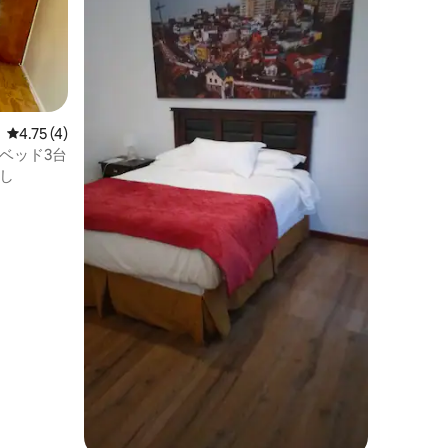
レビュー4件、5つ星中4.75つ星の平均評価
4.75 (4)
、ベッド3台
し