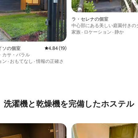
ラ・セレナの個室
中心部にある美しい庭園付きの
ーム
家族
·
ロケーション
·
静か
イソの個室
レビュー19件、5つ星中4.84つ星の平均評価
4.84 (19)
・カサ・パラル
ョン
·
おもてなし
·
情報の正確さ
4.82つ星の平均評価
洗濯機と乾燥機を完備したホステル