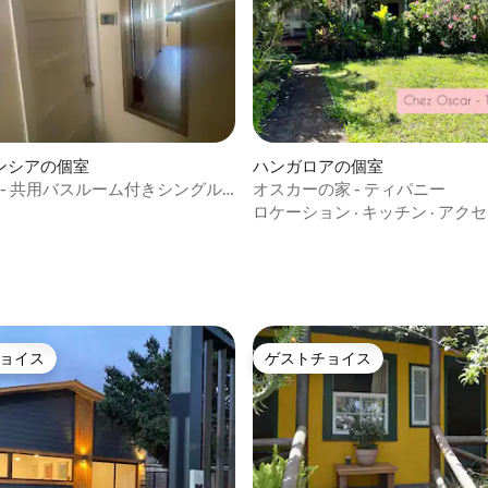
ンシアの個室
ハンガロアの個室
ta - 共用バスルーム付きシングル
オスカーの家 - ティパニー
ロケーション
·
キッチン
·
アクセ
ョイス
ゲストチョイス
ョイス
ゲストチョイス