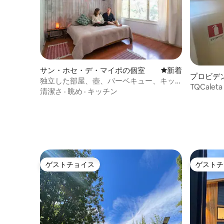
サン・ホセ・デ・マイポの個室
新しい宿泊先
新着
プロビデ
独立した部屋、壺、バーベキュー、キッ
TQCale
チン
清潔さ
·
眺め
·
キッチン
ルーム
ゲストチョイス
ゲストチ
ゲストチョイス
ゲストチ