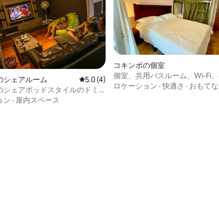
コキンボの個室
個室、共用バスルーム、Wi-Fi
中5.0つ星の平均評価
のシェアルーム
レビュー4件、5つ星中5.0つ星の平均評価
5.0 (4)
ロケーション
·
快適さ
·
おもてな
のシェアポッドスタイルのドミ
ベッド（ポッドスタイル）。
ョン
·
屋内スペース