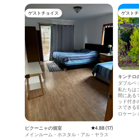
ゲストチョイス
ゲストチ
ゲストチョイス
ゲストチ
キンテロ
ダブルベ
私たちは
間にあるマン
ッド付きの小屋 このユ
スできる
ください
ロケーシ
らせ：空
のみ -ペット不可 -グ
ビクーニャの個室
レビュー17件、5つ星中
4.88 (17)
理器具を備えた
メインルーム・ホスタル・アル・ヤラス
タオルを持参し