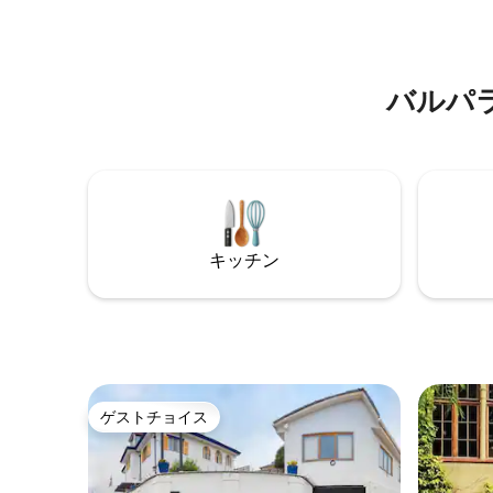
室。 *設備の整ったアメリカンキッチン。
が利用で
* 1台分の駐車場。 6名様まで宿泊可能、
ンターネ
メインルームにスーパーキングサイズベ
ョ。駐車
ッド1台、2番目の寝室にダブルベッド1
能な保証
バルパ
台、3番目の寝室には2段ベッド1台。 最低
350,000
1週間のレンタルです。
キッチン
ゲストチョイス
ゲストチョイス