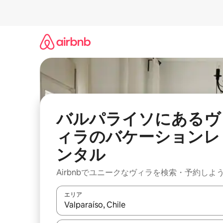
コ
ン
テ
ン
ツ
に
ス
キ
ッ
プ
バルパライソにあるヴ
ィラのバケーションレ
ンタル
Airbnbでユニークなヴィラを検索・予約しよ
エリア
検索結果が表示されたら、上下の矢印キーを使っ