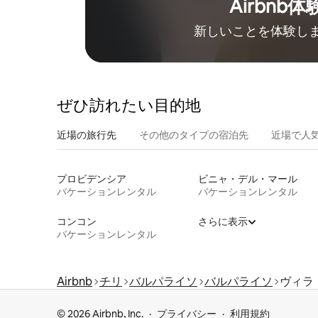
Airbnb体
新しいことを体験し
ぜひ訪⁠れ⁠た⁠い目⁠的⁠地
近場の旅行先
その他のタ⁠イ⁠プ⁠の宿⁠泊⁠先
近場で人
プロビデンシア
ビニャ・デル・マール
バケーションレンタル
バケーションレンタル
コンコン
さらに表示
バケーションレンタル
Airbnb
チリ
バルパライソ
バルパライソ
ヴィラ
© 2026 Airbnb, Inc.
プライバシー
利用規約