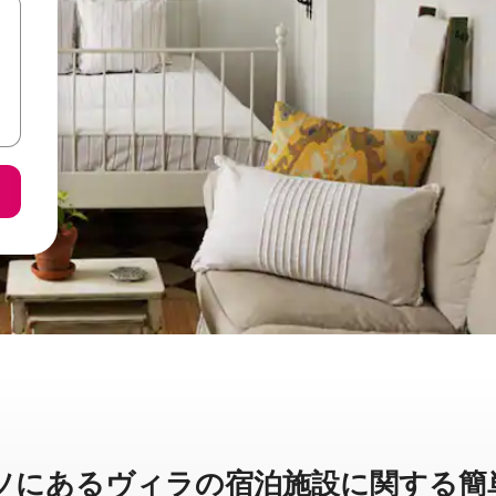
あ⁠るヴ⁠ィ⁠ラ⁠の宿⁠泊⁠施⁠設⁠に関⁠す⁠る簡⁠単