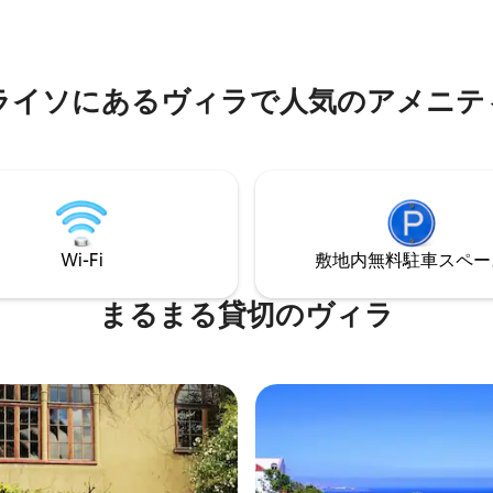
きます。電気、水道、ガス、イ
330,000 ペソ
ットが含まれています。キンチ
場。最低滞在期間3か月。交渉可
。証明可能な経済的支援。月額
ライソにあるヴィラで人気のアメニテ
 ペソ
Wi-Fi
敷地内無料駐⁠車ス⁠ペ⁠ー
まるまる貸切のヴィラ