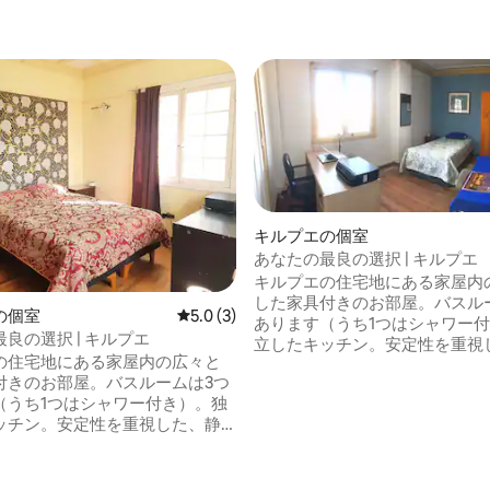
キルプエの個室
あなたの最良の選択 | キルプエ
キルプエの住宅地にある家屋内
した家具付きのお部屋。バスル
4.67つ星の平均評価
の個室
レビュー3件、5つ星中5.0つ星の平均評価
5.0 (3)
あります（うち1つはシャワー
良の選択 | キルプエ
立したキッチン。安定性を重視
の住宅地にある家屋内の広々と
かで礼儀正しい環境。中心部から
付きのお部屋。バスルームは3つ
Los Carrera大通り（28番停
（うち1つはシャワー付き）。独
ロックの距離にあり、昼夜公共
ッチン。安定性を重視した、静
が利用できます。電気、水道、
正しい環境。中心部から10分、
ンターネットが含まれています
rrera大通り（28番停留所）から1ブ
ョ。駐車場。最低滞在期間3か
距離にあり、昼夜公共交通機関
能な保証。証明可能な経済的支