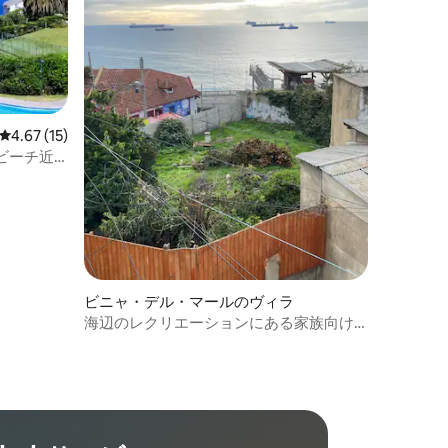
レビュー15件、5つ星中4.67つ星の平均評価
4.67 (15)
ビーチ近
ビニャ・デル・マールのヴィラ
海辺のレクリエーションにある家族向け
宿泊先