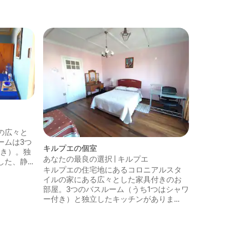
ゲスト
ゲスト
ビニャ・
ラ・カー
プロフト
ヴィーニ
の広々と
地区の一
ームは3つ
キルプエの個室
ルパライ
付き）。独
あなたの最良の選択 | キルプエ
家は、街
した、静
キルプエの住宅地にあるコロニアルスタ
す。 主
10分、
イルの家にある広々とした家具付きのお
の都市計
留所）から1ブ
部屋。3つのバスルーム（うち1つはシャワ
ケ・ムニ
交通機関
ー付き）と独立したキッチンがありま
てられま
ガス、イ
す。静かで礼儀正しい環境。中心部から5
な所有者
。キンチ
分、Los Carrera大通り（28番停留所）か
ター・オ
月。交渉可
ら1ブロック、昼夜バスが運行していま
復したこ
援。月額