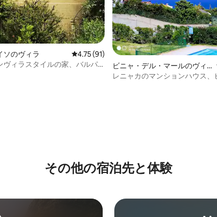
中5.0つ星の平均評価
イソのヴィラ
レビュー91件、5つ星中4.75つ星の平均評価
4.75 (91)
ンヴィラスタイルの家、バルパ
ビニャ・デル・マールのヴィ
ラ
レニャカのマンションハウス、
くのプール、セクター5
その他の宿⁠泊⁠先と体⁠験