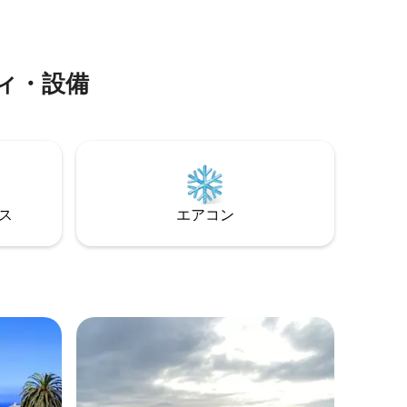
す。電気、水道、ガス、インターネット
です。
が含まれています。キンチョと緑地。駐
車場。最低滞在期間は3か月です。交渉可
能な保証。証明可能な経済的支援。月額
ィ・設備
360,000 ペソ
⁠ス
エアコン