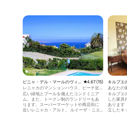
ビニャ・デル・マールのヴィ
レビュー15件、5つ星中
4.67 (15)
キルプエ
ラ
レニャカのマンションハウス、ビーチ近
あなたの最
くのプール、セクター5
広い緑地とプールを備えたコンドミニア
キルプエ
ム。また、トークン制のランドリーもあ
した家具
ります。スーパーマーケットや商店街に
あります
近いレニャカ・アルト。 ルイーザ・ニエ
立したキ
ト/ラス・ゴロンドリーナス。* 1階：寝室1
かで礼儀
室、バスルーム1室、プールに面した広い
Los Ca
テラス。 * 2階：寝室2室、バスルーム1
ロックの