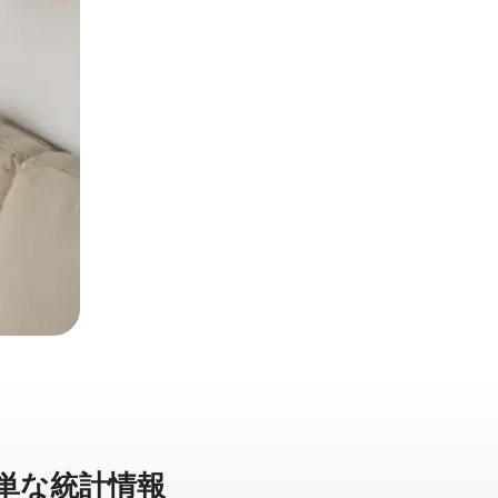
⁠な統⁠計⁠情⁠報