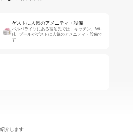
ゲストに人⁠気⁠のア⁠メ⁠ニ⁠テ⁠ィ・設⁠備
バルパライソにある宿泊先では、キッチン、Wi-
Fi、プールがゲストに人気のアメニティ・設備で
す
紹介します