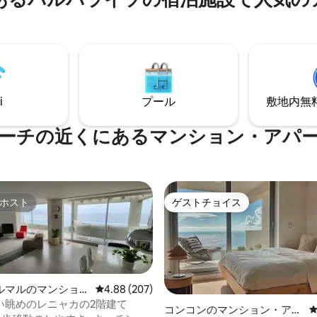
ア、地下駐車場、地下鉄駅から
内、あらゆる種類のサービスへ
の簡単アクセス、必見です！お
トには適していません。（清掃
金はかかりません。同じ状態で
ることを期待しています。シミ
合は清掃料金がかかります）。
i
プール
敷地内無料駐
ーチの近くにあるマンション・アパ
ホスト
ゲストチョイス
ホスト
ゲストチョイス
ルマルのマンショ
レビュー207件、5つ星中4.88つ星の平均評価
4.88 (207)
ート
い眺めのレニャカの2階建て
コンコンのマンション・アパ