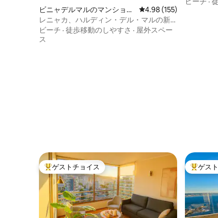
ビーチ
·
ビニャデルマルのマンショ
レビュー155件、5つ星
4.98 (155)
ン・アパート
レニャカ、ハルディン・デル・マルの新
しいアパート。360度の眺め
ビーチ
·
徒歩移動のしやすさ
·
屋外スペー
ス
ゲストチョイス
ゲス
大好評のゲストチョイスです。
大好評の