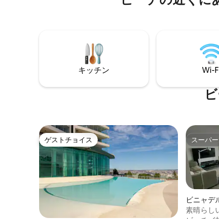
キッチン
Wi-F
ビ
ゲストチョイス
スーパー
ゲストチョイス
スーパー
ビニャデ
ン・アパ
素晴らし