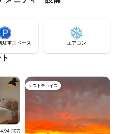
徒歩圏
の徒歩で
子様/ペッ
に追加料
返却され
がある場
⁠車ス⁠ペ⁠ー⁠ス
エアコン
ート
ゲストチョイス
ゲストチョイス
レビュー107件、5つ星中4.94つ星の平均評価
4.94 (107)