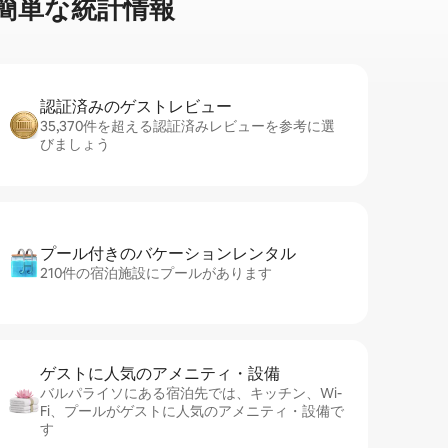
⁠単⁠な統⁠計⁠情⁠報
認証済みのゲ⁠ス⁠ト⁠レ⁠ビ⁠ュ⁠ー
35,370件を超える認証済みレビューを参考に選
びましょう
プール付きのバ⁠ケ⁠ー⁠シ⁠ョ⁠ンレ⁠ン⁠タ⁠ル
210件の宿泊施設にプールがあります
ゲストに人⁠気⁠のア⁠メ⁠ニ⁠テ⁠ィ・設⁠備
バルパライソにある宿泊先では、キッチン、Wi-
Fi、プールがゲストに人気のアメニティ・設備で
す