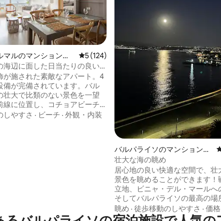
ルマルのマンション・
レビュー124件、5つ星中5つ星の平均評価
5 (124)
4.96つ星の平均評価
の海辺に面した日当たりの良い
飾が施された素敵なアパート。4
設備が完備されています。バル
の壮大で比類のない景色を一望
前線に位置し、コチョアビーチ
15 分（階段を下りる必要があり
のしやすさ
·
ビーチ
·
外観・内装
ーパーマーケット Lider と
 まで徒歩圏内です。専用の地下駐
台分含まれています。交通の便が
バルパライソのマンション・
く、公共交通機関が1ブロック先
アパート
壮大な海の眺め
掲載されてい
居心地の良い快適な空間で、壮
トメント ソーシャルネットワー
景色を眺めることができます！
他のプラットフォームではあり
立地、ビニャ・デル・マールへ
そしてバルパライソの最高の場所。
が整っており、滞在を最大限に
眺め
·
徒歩移動のしやすさ
·
価格
あるバルパライソの宿泊施設で人気の
めに設計されています。テレワ