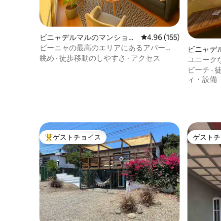
ビニャデルマルのマンショ
レビュー155件、5つ星
4.96 (155)
ン・アパート
ビーニャの最高のエリアにあるアパー
ビニャデ
ト、温水プール付き
眺め
·
徒歩移動のしやすさ
·
アクセス
ン・アパ
ユニークな
つのプー
ビーチ
·
ィ・設備
ゲストチョイス
ゲストチ
大好評のゲストチョイスです。
ゲストチ