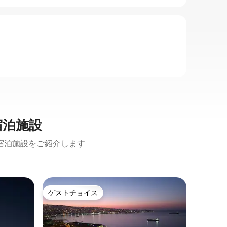
宿泊施設
宿泊施設をご紹介します
ビニャデ
ゲストチョイス
ゲス
ゲストチョイス
大好評
ン・アパ
海の眺望
レストラ
でモダン