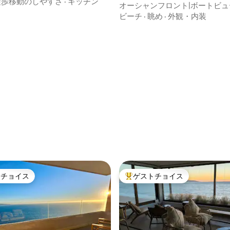
徒歩移動のしやすさ
·
キッチン
ート
オーシャンフロント|ボートビュ
中4.98つ星の平均評価
オ
ビーチ
·
眺め
·
外観・内装
トチョイス
ゲストチョイス
ゲストチョイスです。
大好評のゲストチョイスです。