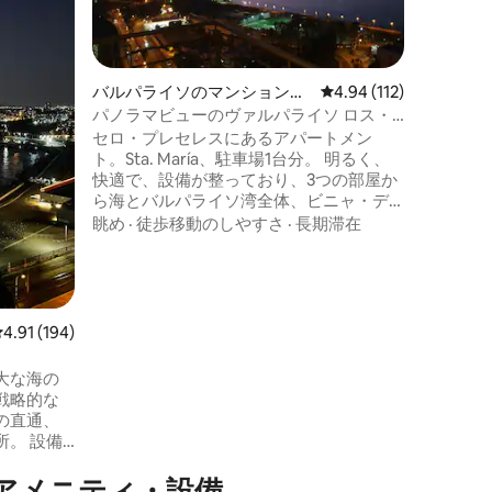
半島の壮
クな体験を
は、お客
徒歩移動
ただける
ス
中自然光
バルパライソのマンション・
レビュー112件、5つ星
4.94 (112)
ながらの
アパート
パノラマビューのヴァルパライソ ロス・
ます。 ✔ 家具付きの設備の整ったアパー
プラセレス 206 デパルトメント 1502
セロ・プレセレスにあるアパートメン
トメント 
ト。Sta. María、駐車場1台分。 明るく、
レビ ✔ 
快適で、設備が整っており、3つの部屋か
（5月から
ら海とバルパライソ湾全体、ビニャ・デ
ル・マールの美しい景色が見えます。
眺め
·
徒歩移動のしやすさ
·
長期滞在
広々とした寝室2室（それぞれにダブルベ
ッド）、バスタブ付きの広いバスルーム2
室、6名様用のリビングとダイニング、設
備の整ったオープンキッチン（調理器
具、電子レンジ、調理台、電気オーブン
レビュー194件、5つ星中4.91つ星の平均評価
4.91 (194)
など）、広い家具付きテラス、Wi-Fi、リ
ビングと寝室にケーブルテレビ。
大な海の
戦略的な
の直通、
 設備
楽しむた
アメニティ・設備
ークエリ