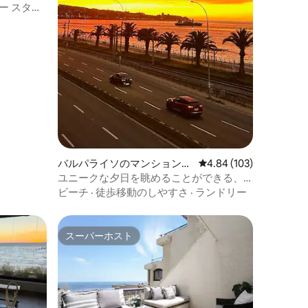
ー スタジ
バルパライソのマンション・
レビュー103件、5つ星
4.84 (103)
アパート
ユニークな夕日を眺めることができる、
海に面したモダンなアパート
ビーチ
·
徒歩移動のしやすさ
·
ランドリー
スーパーホスト
スーパーホスト