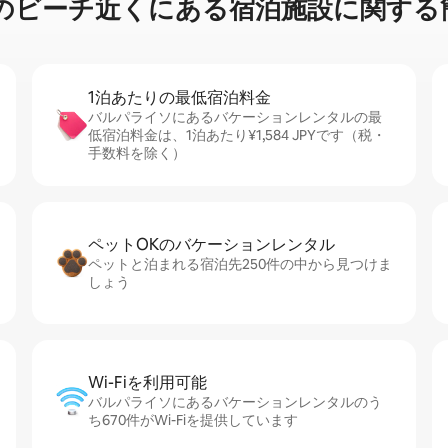
⁠チ⁠近⁠く⁠に⁠あ⁠る宿⁠泊⁠施⁠設⁠に関⁠す⁠る簡
1泊あたりの最⁠低⁠宿⁠泊⁠料⁠金
バルパライソにあるバケーションレンタルの最
低宿泊料金は、1泊あたり¥1,584 JPYです（税・
手数料を除く）
ペットOKのバ⁠ケ⁠ー⁠シ⁠ョ⁠ンレ⁠ン⁠タ⁠ル
ペットと泊まれる宿泊先250件の中から見つけま
しょう
Wi-Fiを利⁠用⁠可⁠能
バルパライソにあるバケーションレンタルのう
ち670件がWi-Fiを提供しています