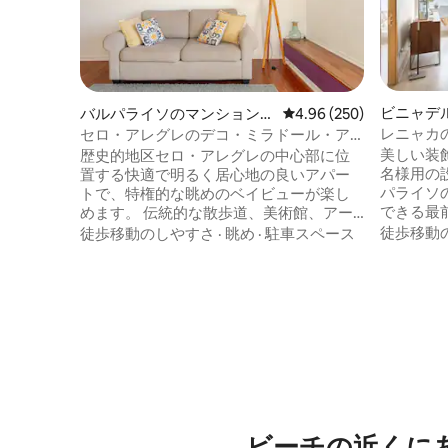
ビニャデ
バルパライソのマンション・
レビュー250件、5つ星中
4.96 (250)
アパート
アパート
レニャカ
セロ・アレグレのデコ・ミラドール・ア
アパート
パートメント
美しい装
歴史的地区セロ・アレグレの中心部に位
名様用の
置する快適で明るく居心地の良いアパー
パライソ
トで、特権的な眺めのベイビューが楽し
できる最
めます。 伝統的な散歩道、美術館、アー
まで徒歩 
トギャラリー、レストラン、バーの近く
徒歩移動
徒歩移動のしやすさ
·
眺め
·
駐車スペース
ます）。ス
にあります。 徒歩で登ることも、有名な
Jumbo
エレベーター「レイナ・ビクトリア」や
車場が1
「エル・ペラル」で登ることも、車で登
非常に良
ってアパートの通りに駐車することもで
にあります。 Airbnbでのみ
きます。 当社の住宅は、セロの最も有名
るアパー
な通りの1つに位置する利点と、リラクゼ
クやその
ーションとインスピレーションのための
ません。
空間のデザインを組み合わせています。
ビーチの近くに