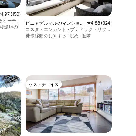
レビュー150件、5つ星中4.97つ星の平均評価
4.97 (150)
るビーチ
ビニャデルマルのマンショ
レビュー324件、5つ星
4.88 (324)
寝環境の
ン・アパート
コスタ・エンカント • ブティック・リフュ
ージオ • レニャカ
徒歩移動のしやすさ
·
眺め
·
近隣
ゲストチョイス
ゲストチョイス