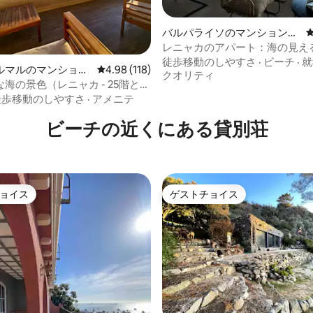
バルパライソのマンション・
アパート
レニャカのアパート：海の見え
中4.96つ星の平均評価
フロント。
徒歩移動のしやすさ
·
ビーチ
·
就
ルマルのマンショ
レビュー118件、5つ星中4.98つ星の平均評価
4.98 (118)
クオリティ
ート
海の景色（レニャカ - 25階と2
ル）
徒歩移動のしやすさ
·
アメニテ
ビーチの近くにある貸別荘
ョイス
ゲストチョイス
ョイス
ゲストチョイス