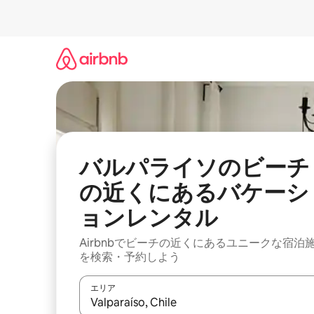
コ
ン
テ
ン
ツ
に
ス
キ
ッ
プ
バルパライソのビーチ
の近くにあるバケーシ
ョンレンタル
Airbnbでビーチの近くにあるユニークな宿泊
を検索・予約しよう
エリア
検索結果が表示されたら、上下の矢印キーを使っ