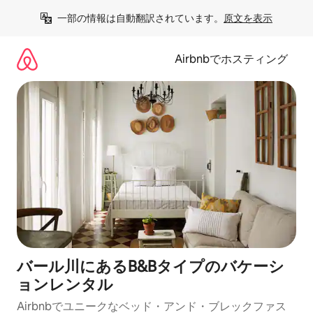
コ
一部の情報は自動翻訳されています。
原文を表示
ン
テ
ン
Airbnbでホスティング
ツ
に
ス
キ
ッ
プ
バール川にあるB&Bタイプのバケーシ
ョンレンタル
Airbnbでユニークなベッド・アンド・ブレックファス