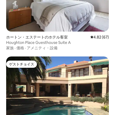
ホートン・エステートのホテル客室
レビュー67件
4.82 (67)
Houghton Place Guesthouse Suite A
家族
·
価格
·
アメニティ・設備
ゲストチョイス
ゲストチョイス