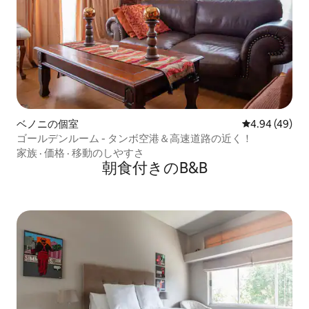
ベノニの個室
レビュー49件
4.94 (49)
ゴールデンルーム - タンボ空港＆高速道路の近く！
家族
·
価格
·
移動のしやすさ
朝食付きのB&B