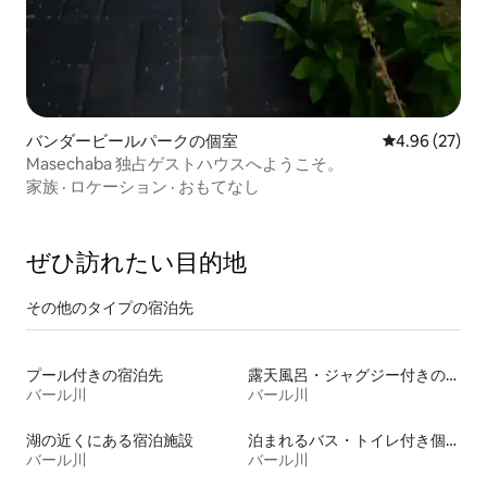
バンダービールパークの個室
レビュー27件
4.96 (27)
Masechaba 独占ゲストハウスへようこそ。
家族
·
ロケーション
·
おもてなし
ぜひ訪⁠れ⁠た⁠い目⁠的⁠地
その他のタ⁠イ⁠プ⁠の宿⁠泊⁠先
プール付きの宿泊先
露天風呂・ジャグジー付きの宿泊施設
バール川
バール川
湖の近くにある宿泊施設
泊まれるバス・トイレ付き個室
バール川
バール川