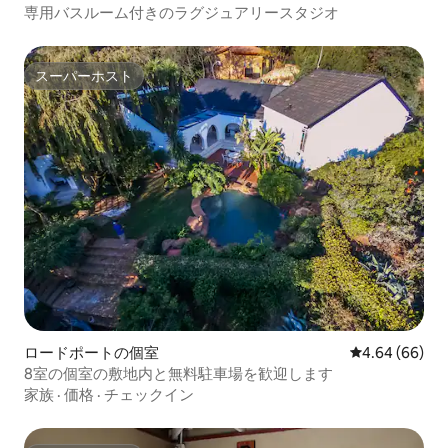
専用バスルーム付きのラグジュアリースタジオ
スーパーホスト
スーパーホスト
ロードポートの個室
レビュー66件
4.64 (66)
8室の個室の敷地内と無料駐車場を歓迎します
家族
·
価格
·
チェックイン