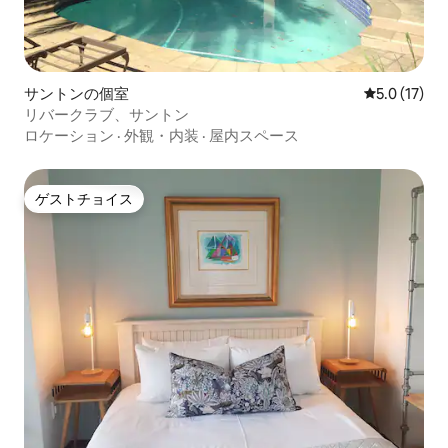
サントンの個室
レビュー17
5.0 (17)
リバークラブ、サントン
ロケーション
·
外観・内装
·
屋内スペース
ゲストチョイス
ゲストチョイス