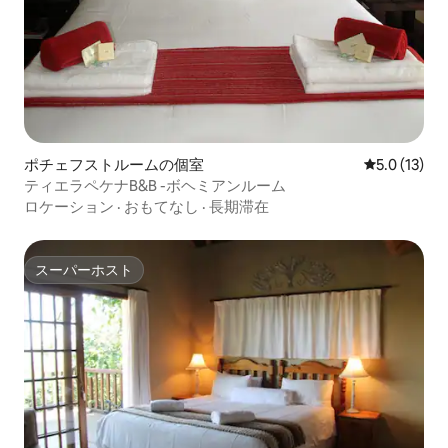
ポチェフストルームの個室
レビュー13
5.0 (13)
ティエラペケナB&B -ボヘミアンルーム
ロケーション
·
おもてなし
·
長期滞在
スーパーホスト
スーパーホスト