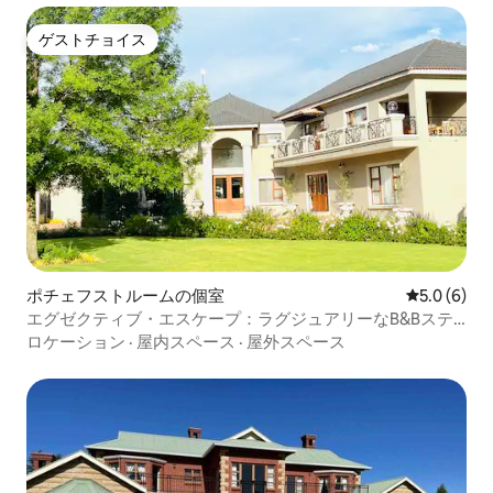
ゲストチョイス
ゲストチョイス
ポチェフストルームの個室
レビュー6
5.0 (6)
エグゼクティブ・エスケープ：ラグジュアリーなB&Bステ
イ・スイート2
ロケーション
·
屋内スペース
·
屋外スペース