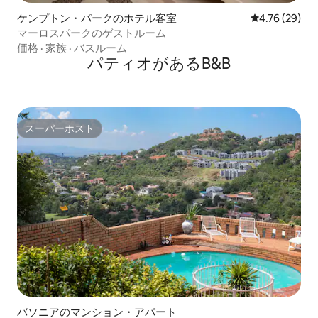
ケンプトン・パークのホテル客室
レビュー29件
4.76 (29)
マーロスパークのゲストルーム
価格
·
家族
·
バスルーム
パティオがあるB&B
スーパーホスト
スーパーホスト
バソニアのマンション・アパート