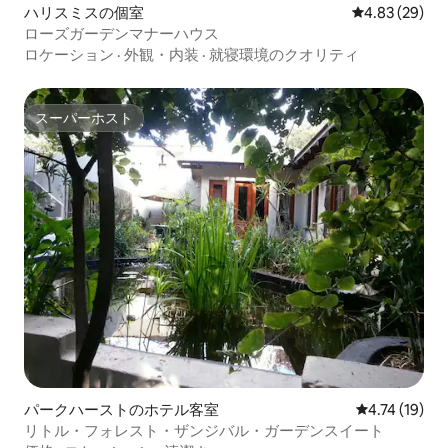
ハリスミスの個室
レビュー29件
4.83 (29)
ローズガーデンマナーハウス
ロケーション
·
外観・内装
·
就寝環境のクオリティ
スーパーホスト
スーパーホスト
パークハーストのホテル客室
レビュー19件
4.74 (19)
リトル・フォレスト・ザンジバル・ガーデンスイート