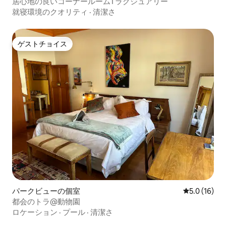
居心地の良いコーナールーム1 ラグジュアリー
就寝環境のクオリティ
·
清潔さ
ゲストチョイス
ゲストチョイス
パークビューの個室
レビュー16
5.0 (16)
都会のトラ@動物園
ロケーション
·
プール
·
清潔さ