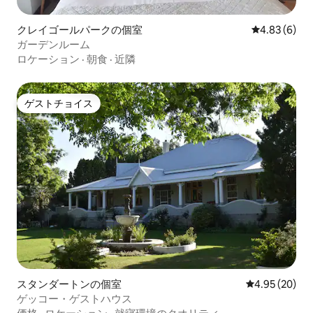
クレイゴールパークの個室
レビュー6件
4.83 (6)
ガーデンルーム
ロケーション
·
朝食
·
近隣
ゲストチョイス
ゲストチョイス
スタンダートンの個室
レビュー20件
4.95 (20)
ゲッコー・ゲストハウス