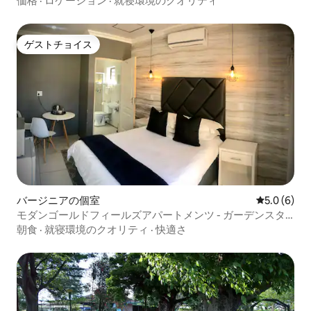
価格
·
ロケーション
·
就寝環境のクオリティ
ゲストチョイス
ゲストチョイス
バージニアの個室
レビュー6
5.0 (6)
モダンゴールドフィールズアパートメンツ - ガーデンスタ
ジオ2
朝食
·
就寝環境のクオリティ
·
快適さ