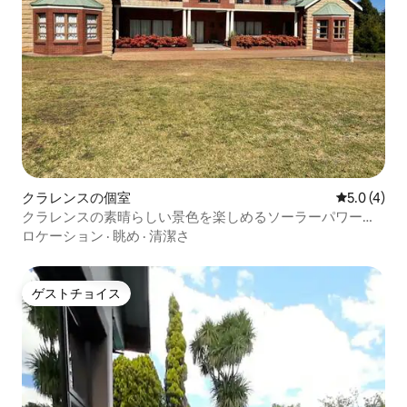
クラレンスの個室
レビュー4
5.0 (4)
クラレンスの素晴らしい景色を楽しめるソーラーパワー式
ヴィラ。
ロケーション
·
眺め
·
清潔さ
ゲストチョイス
ゲストチョイス