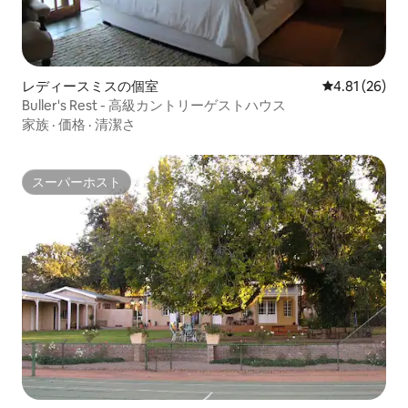
レディースミスの個室
レビュー26件
4.81 (26)
Buller's Rest - 高級カントリーゲストハウス
家族
·
価格
·
清潔さ
スーパーホスト
スーパーホスト