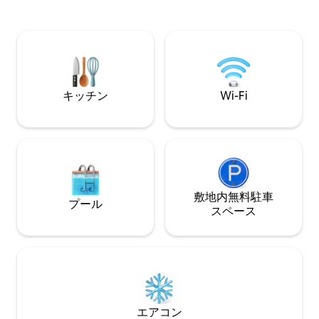
養を与え、身体と心に幸せを招く技術を
イーンベッドルー
身につけましょう。 ここでは平和を感じ
ッド2台、快適な
るでしょう.... 注意：アプリでお支払いい
スク、高速Wi-F
ただけない場合、2名目のゲストは1泊あ
のリビングエリア
たり300ランドの現金をお支払いいただき
キッチンとダイニング
ます。
らは専用バスルー
す。
キッチン
Wi-Fi
敷地内無料駐⁠車
プール
ス⁠ペ⁠ー⁠ス
エアコン