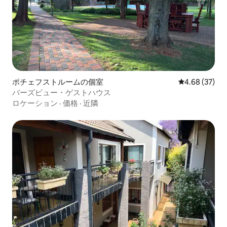
ポチェフストルームの個室
レビュー37件
4.68 (37)
バーズビュー・ゲストハウス
ロケーション
·
価格
·
近隣