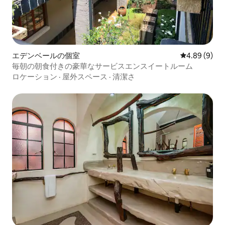
エデンベールの個室
レビュー9件
4.89 (9)
毎朝の朝食付きの豪華なサービスエンスイートルーム
ロケーション
·
屋外スペース
·
清潔さ