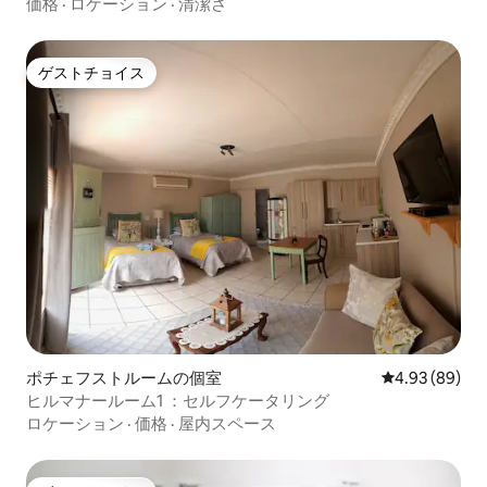
価格
·
ロケーション
·
清潔さ
ゲストチョイス
ゲストチョイス
ポチェフストルームの個室
レビュー89件
4.93 (89)
ヒルマナールーム1 ：セルフケータリング
ロケーション
·
価格
·
屋内スペース