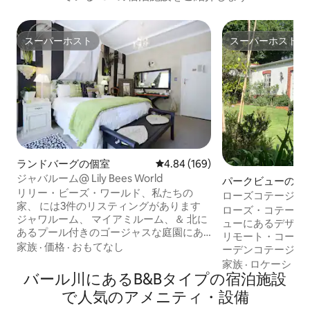
スーパーホスト
スーパーホスト
スーパーホスト
スーパーホスト
ランドバーグの個室
レビュー169件、5つ星中4.84
4.84 (169)
ジャバルーム@ Lily Bees World
パークビューの個
リリー・ビーズ・ワールド、私たちの
ローズコテージ -
家、 には3件のリスティングがあります
ガーデンコテージ
ローズ・コテージ
ジャワルーム、 マイアミルーム、＆ 北に
ューにあるデザイ
あるプール付きのゴージャスな庭園にあ
リモート・コーナ
る魅力的な庭園スタジオで、静かです
家族
·
価格
·
おもてなし
ーデンコテージです。 オリジナ
が、レストランやモールに近いです。 エ
ト作品、白いパー
家族
·
ロケーショ
ネルギーヒーリング＆トランスフォーメ
バール川にあるB&Bタイプの宿泊施設
沢なダウン掛け布
ーションコーチングはこちらから..... 人生
コテージは、時代
で人気のアメニティ・設備
のバランスが少し崩れたときは、魂に栄
モダンな快適さを兼