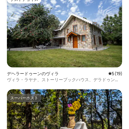
ゲストチョイス
デヘラードゥーンのヴィラ
レビュー1
5 (19)
ヴィラ・ラヤナ、ストーリーブックハウス、デラドゥンヒ
ルズ
スーパーホスト
スーパーホスト