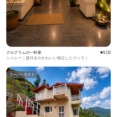
グルグラムの一軒家
レビュー
5 (3)
シャレー｜庭付きのかわいい独立したヴィラ｜
スーパーホスト
スーパーホスト