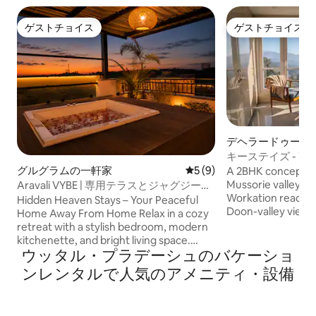
ゲストチョイス
ゲストチョイス
ゲストチョイス
ゲストチョイス
デヘラードゥーン
ニアム
キーステイズ - 
スペース2BHK
グルグラムの一軒家
レビュー9件、5つ星中5つ
5 (9)
A 2BHK concept w
Mussorie valley vie
Aravali VYBE | 専用テラスとジャグジー付
Workation ready 
きのワンルーム
Hidden Heaven Stays – Your Peaceful
Doon-valley view. The space offers a
Home Away From Home Relax in a cozy
quiet premium an
retreat with a stylish bedroom, modern
The AirBNB people
kitchenette, and bright living space.
Suggested stay! Don’t miss this June
ウッタル・プラデーシュのバケーショ
Enjoy lush greenery through large
season to explore
windows and unwind on the private
ンレンタルで人気のアメニティ・設備
ranges. It’s actual
terrace with beautiful views of the
travel. We dressed up this home in
Aravali Hills. Perfect for morning coffee,
trendy way, ideal 
sunset relaxation, and a peaceful