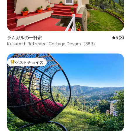
ラムガルの一軒家
レビュー
5 (3)
Kusumith Retreats - Cottage Devam（3BR）
ゲストチョイス
大好評のゲストチョイスです。