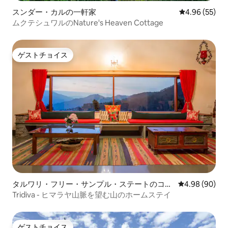
スンダー・カルの一軒家
レビュー55件
4.96 (55)
ムクテシュワルのNature's Heaven Cottage
ゲストチョイス
ゲストチョイス
タルワリ・フリー・サンプル・ステートのコテ
レビュー90件
4.98 (90)
ージ
Tridiva - ヒマラヤ山脈を望む山のホームステイ
ゲストチョイス