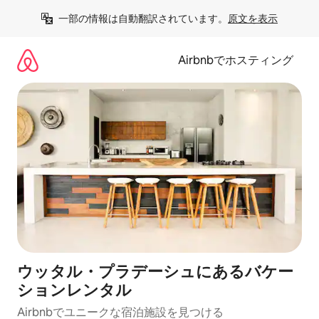
コ
一部の情報は自動翻訳されています。
原文を表示
ン
テ
ン
Airbnbでホスティング
ツ
に
ス
キ
ッ
プ
ウッタル・プラデーシュにあるバケー
ションレンタル
Airbnbでユニークな宿泊施設を見つける