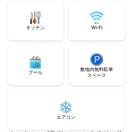
privacy, comfort, 
escape. Ideal for couples, families, and
perfection. Mussorie Tourism -
remote workers seeking comfort,
Dehradun tourism
nature, and tranquility. Perfect for
couples & friends for a refreshing
escape from city life.
キッチン
Wi-Fi
敷地内無料駐⁠車
プール
ス⁠ペ⁠ー⁠ス
エアコン