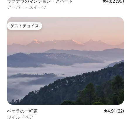
ラクナウのマンション・アパート
レビュー99件
4.82 (99)
アーバー・スイーツ
ゲストチョイス
ゲストチョイス
ペオラの一軒家
レビュー22件
4.91 (22)
ワイルドペア