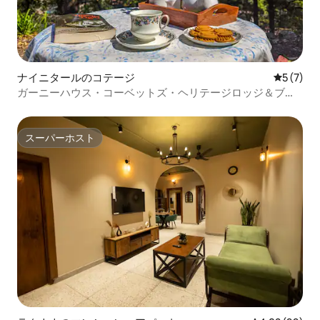
ナイニタールのコテージ
レビュー
5 (7)
ガーニーハウス・コーベットズ・ヘリテージロッジ＆ブレ
ックファスト
スーパーホスト
スーパーホスト