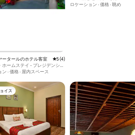
お部屋（専用バスルーム付き）
ロケーション
·
価格
·
眺め
ヤータールのホテル客室
レビュー4件、5つ星中5つ星の平均評価
5 (4)
ホームステイ - プレジデンシャ
ョン
·
価格
·
屋内スペース
ョイス
ョイス