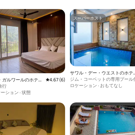
スーパーホスト
スーパーホスト
中4.5つ星の平均評価
サワル・デー・ウエストのホテ
客室
ジム・コーベットの専用プール
・ガルワールのホテル
レビュー6件、5つ星中4.67つ星の平均評価
4.67 (6)
部屋
ロケーション
·
おもてなし
旅行
ケーション
·
状態