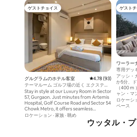
ゲストチョイス
ゲストチ
ゲストチョイス
ゲストチ
ワーラー
専用デッ
ハウス
アッシ・ガ
グルグラムのホテル客室
レビュー93件、5つ星中
4.78 (93)
か5分、
テーマルーム ゴルフ場の近く エクステン
（400 
ション グルグラム
Stay in style at our Luxury Room in Sector
ャン・マン
57, Gurgaon. Just minutes from Artemis
分、BHU
ロケーシ
Hospital, Golf Course Road and Sector 54
に、アル
ペース
Chowk Metro, it offers seamless
あります。 250平方フィートのプラ
connectivity across the city. Ideal for
ロケーション
·
家族
·
眺め
トデッキ
medical, business and leisure stays, the
ウッタル・プラデ
ーマッサ
room blends modern comfort with
ホームシ
elegance. We are licensed to host
の広大な