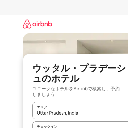
コ
ン
テ
ン
ツ
に
ス
キ
ッ
プ
ウッタル・プラデーシ
ュのホ⁠テ⁠ル
ユニークなホ⁠テ⁠ル⁠をAirbnb⁠で検⁠索⁠し⁠、予⁠約
し⁠ま⁠し⁠ょ⁠う
エリア
検索結果が表示されたら、上下の矢印キーを使っ
チェックイン