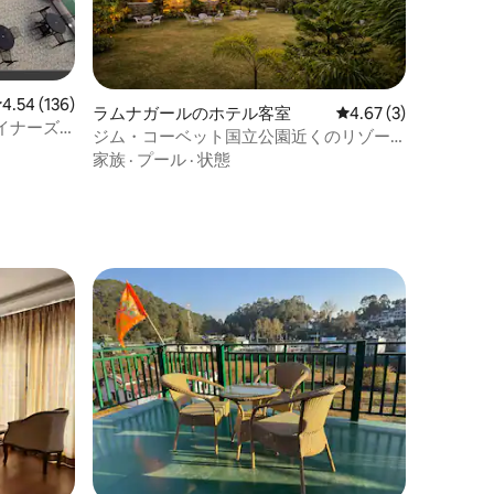
レビュー136件、5つ星中4.54つ星の平均評価
4.54 (136)
ラムナガールのホテル客室
レビュー3件、5つ星中
4.67 (3)
イナーズ
ジム・コーベット国立公園近くのリゾー
ト内にある1ベッドルームの宿泊施設4棟
家族
·
プール
·
状態
｜プール+芝生