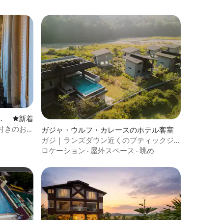
ル
新しい宿泊先
新着
付きのお
ガジャ・ウルフ・カレースのホテル客室
ガジ｜ランズダウン近くのブティックジ
ャングルリゾート
ロケーション
·
屋外スペース
·
眺め