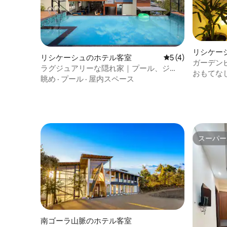
リシケー
リシケーシュのホテル客室
レビュー4件、5
5 (4)
ガーデン
ラグジュアリーな隠れ家｜プール、ジ
おもてな
ム、レストラン
眺め
·
プール
·
屋内スペース
スーパー
スーパー
南ゴーラ山脈のホテル客室