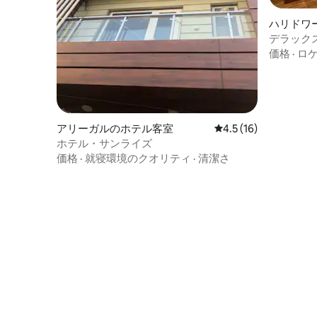
ハリドワ
デラックス
Legacy）
価格
·
ロ
アリーガルのホテル客室
レビュー16件、5つ星
4.5 (16)
ホテル・サンライズ
価格
·
就寝環境のクオリティ
·
清潔さ