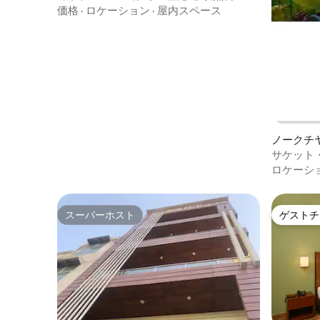
価格
·
ロケーション
·
屋内スペース
ノークチ
サケット・
ルルーム
ロケーシ
スーパーホスト
ゲストチ
スーパーホスト
ゲストチ