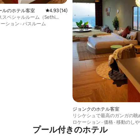
ールのホテル客室
レビュー14件、5つ星中4.93つ星の平均評価
4.93 (14)
スペシャルルーム（Sethi
ケーション
·
バスルーム
中4.5つ星の平均評価
ジョンクのホテル客室
リシケシュで最高のガンガの眺
めるサンダウナー滞在
ロケーション
·
価格
·
移動のしや
プール付きのホ⁠テ⁠ル