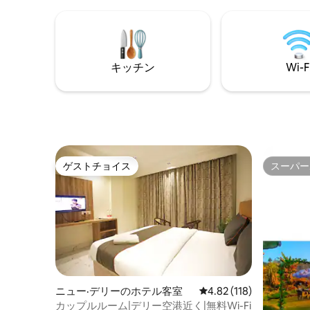
foreign nationals. Early check-in will be
高めまし
subject to availability and chargeable
て純粋な
Rs.500 as well as late checkout will also
ルエアコン
be the same with ₹500 added for every 3
hrs thereafter. Book Now.
キッチン
Wi-F
ゲストチョイス
スーパー
ゲストチョイス
スーパー
ニュー·デリーのホテル客室
レビュー118件、5つ星
4.82 (118)
カップルルーム|デリー空港近く|無料Wi-Fi