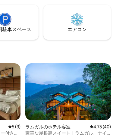
ダブルオクキュペンシールーム8室とクア
ッドオクキュペンシーのファミリールー
ム1室をご用意しております。
⁠車ス⁠ペ⁠ー⁠ス
エアコン
レビュー3件、5つ星中5つ星の平均評価
5 (3)
ラムガルのホテル客室
レビュー40件、5つ星
4.75 (40)
ニー付きの
豪華な屋根裏スイート｜ラムガル、ナイ