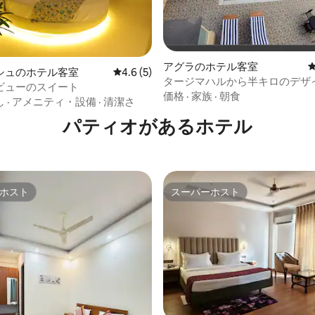
アグラのホテル客室
シュのホテル客室
レビュー5件、5つ星中4.6つ星の平均評価
4.6 (5)
つ星中5つ星の平均評価
タージマハルから半キロのデザ
ビューのスイート
ホテルのまともなお部屋
価格
·
家族
·
朝食
し
·
アメニティ・設備
·
清潔さ
パティオがあるホ⁠テ⁠ル
ホスト
スーパーホスト
ホスト
スーパーホスト