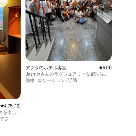
アグラのホテル客室
レビュー9件、5
5 (9)
Jasminさんのラグジュアリーな宿泊先は
タージ・マハルまで徒歩圏内です。
価格
·
ロケーション
·
近隣
レビュー12件、5つ星中4.75つ星の平均評価
4.75 (12)
めを楽し
すさ