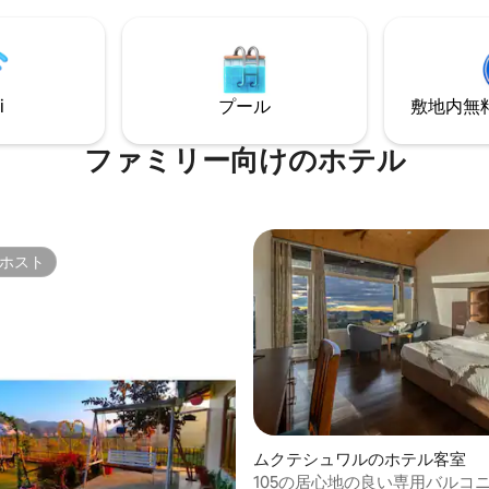
ょう。バラナシの巡礼者にとっ
静けさ。4人宿泊可能、セントラ
、無料Wi-Fi、天空の雰囲気。
i
プール
敷地内無料駐
ファミリー向⁠け⁠のホ⁠テ⁠ル
ホスト
ホスト
中4.82つ星の平均評価
ムクテシュワルのホテル客室
105の居心地の良い専用バルコ