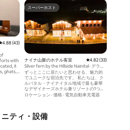
アグラの
スーパーホスト
スーパ
スーパーホスト
スーパ
ジム、プ
室：ター
このデラ
ド1台ま
のベッド
適です。 タージ・マハルの入り口からわ
ずか5分の
ロケーシ
レビュー43件、5つ星中4.88つ星の平均評価
4.88 (43)
行き届い
準を提供してい
of
ル、バー
ナイナ山脈のホテル客室
レビュー33件、5つ星
4.82 (33)
forts with
ベッドを
cated, it
Silver fern by the Hillside Nainital- デラッ
に必要な
s, ghats,
クスルーム
ずっとここに居たいと思わせる、魅力的
切で気配
deal for
でユニークな宿泊先です。 私たちは、ク
つでもお
lers.Local
ルパタル・ナイナイタル地域で最も豪華
行でも出
なデザイナーズホテル兼リゾートの1つで
しをお約
す。 片側には高い松の木と古い杉の木
ロケーション
·
価格
·
電気自動車充電器
が、もう一方には小さな小川に囲まれ、
山の素晴らしい景色を眺めることができ
ます。この宿泊施設は、ナイナイタルか
⁠テ⁠ィ⁠・設⁠備
らわずか7 kmのところにあり、クルパタ
ルのRusiバイパス道路沿いにあります。
ここは、一味違う完璧な家族旅行です。