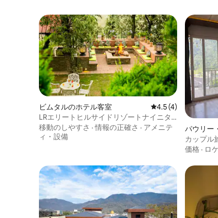
ビムタルのホテル客室
レビュー4件、5つ星
4.5 (4)
LRエリートヒルサイドリゾートナイニタ
ール
移動のしやすさ
·
情報の正確さ
·
アメニテ
パウリー
ィ・設備
客室
カップル
価格
·
ロ