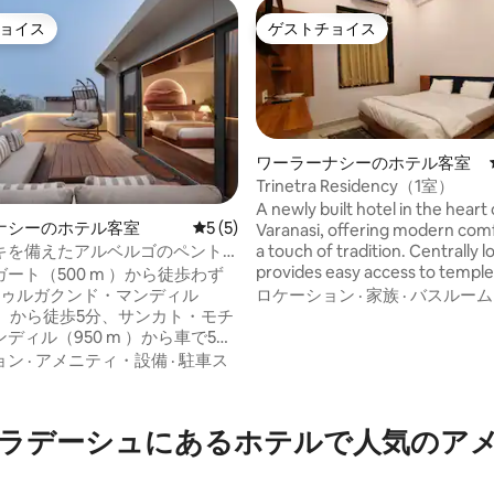
ョイス
ゲストチョイス
ョイス
ゲストチョイス
ワーラーナシーのホテル客室
Trinetra Residency（1室）
A newly built hotel in the heart 
ナシーのホテル客室
レビュー5件、5つ星中5つ星の平均評価
5 (5)
Varanasi, offering modern com
a touch of tradition. Centrally lo
キを備えたアルベルゴのペント
provides easy access to temple
ート（500 m ）から徒歩わず
4.78つ星の平均評価
and city attractions, making it i
ロケーション
·
家族
·
バスルーム
ドゥルガクンド・マンディル
both leisure and business trave
m ）から徒歩5分、サンカト・モチ
id is not allowed.
ディル（950 m ）から車で5
から車で5分（2.5 km ）の場所
ョン
·
アメニティ・設備
·
駐車ス
ベルゴという豪華なオアシスが
イベー
、パティオスイング、ジャグジ
ーシュにあるホ⁠テ⁠ル⁠で人⁠気⁠のア⁠メ⁠ニ
ージャー、サラウンドサウンド
アターを備えた600平方フィート
ペントハウスで、精神的な旅を