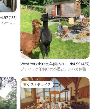
レビュー155件、5つ星中4.97つ星の平均評価
4.97 (155)
、バースか
West Yorkshireの羊飼いの小
レビュー457件、5つ星
4.99 (457)
屋
ブティック羊飼いの小屋とアルパカ体験
ゲストチョイス
大好評のゲストチョイスです。