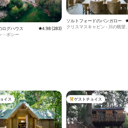
ソルトフォードのバンガロー
クリスマスキャビン - 川の眺望
中4.98つ星の平均評価
enのログハウス
レビュー283件、5つ星中4.98つ星の平均評価
4.98 (283)
ら10分
ン・ボシー
ョイス
ゲストチョイス
ョイス
大好評のゲストチョイスです。