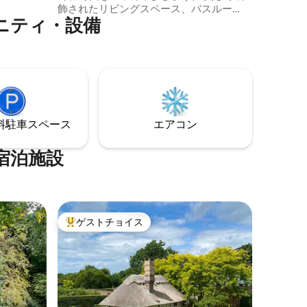
リング、
飾されたリビングスペース、バスルー
プルな生
ニティ・設備
ム、キッチン、快適なベッドをお楽しみ
いただき、ぐっすりとお休みいただけま
す。 景色の良い散歩ルートと絵のように
美しい村で有名なサドルワースにありま
す。 近くには、世界記録保持のOld Bell
Innジンエンポリアムをはじめとする、レ
ストラン、バー、アクティビティがあり
ます。 このユニークで魅力的な歴史的な
⁠車ス⁠ペ⁠ー⁠ス
エアコン
隠れ家を体験するには、今すぐご予約く
ださい。
宿泊施設
ゲストチョイス
大好評のゲストチョイスです。