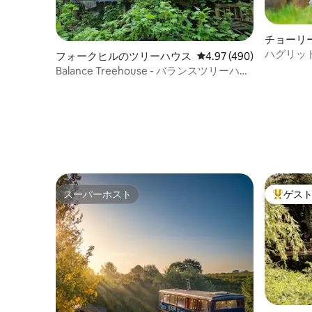
チョーリ
ス
ハグリッ
フォークヒルのツリーハウス
レビュー490件、5つ星
4.97 (490)
ジー - 
Balance Treehouse - バランスツリーハウ
ス 木の上の高い豪華さ
スーパーホスト
ゲス
スーパーホスト
大好評の