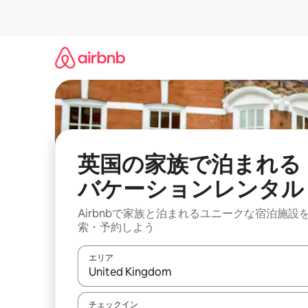
コ
ン
テ
ン
ツ
に
ス
キ
ッ
プ
英国の家族で泊まれる
バケーションレンタル
Airbnbで家族と泊まれるユニークな宿泊施設
索・予約しよう
エリア
検索結果が表示されたら、上下の矢印キーを使っ
チェックイン