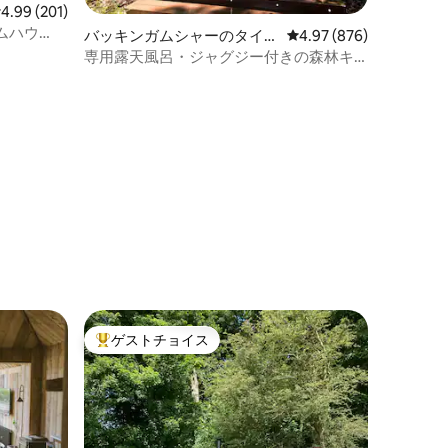
レビュー201件、5つ星中4.99つ星の平均評価
4.99 (201)
ムハウ
バッキンガムシャーのタイニ
レビュー876件、5つ星
4.97 (876)
華な旅行
ーハウス
専用露天風呂・ジャグジー付きの森林キ
ャビン
ゲストチョイス
大好評のゲストチョイスです。