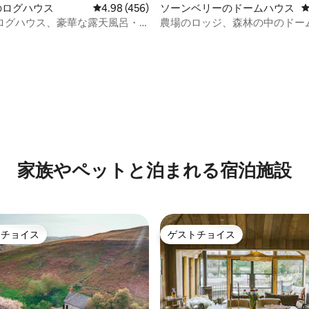
gのログハウス
レビュー456件、5つ星中4.98つ星の平均評価
4.98 (456)
ソーンベリーのドームハウス
ログハウス、豪華な露天風呂・
農場のロッジ、森林の中のドー
ー、銅製バスタブ
ス。露天風呂・ジャグジー。豪
先
中4.85つ星の平均評価
家族やペットと泊まれる宿泊施設
トチョイス
ゲストチョイス
ゲストチョイスです。
ゲストチョイス