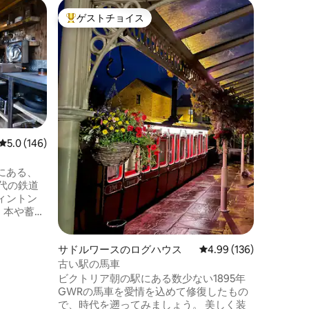
オークミ
ゲストチョイス
ゲス
大好評のゲストチョイスです。
大好評
「The E
上からの
The E
であるオ
パノラマビ
らしいロ
ディーン
テイサイ
す。カー
スでのゴ
レビュー146件、5つ星中5.0つ星の平均評価
5.0 (146)
グ、新し
にも、ジ
にある、
リラック
年代の鉄道
オークミシ
ィントン
Ben」
、本や蓄音
花のパド
に必要な
サドルワースのログハウス
レビュー136件、5つ星
4.99 (136)
宿泊先で
古い駅の馬車
分のとこ
ビクトリア朝の駅にある数少ない1895年
ス線を探
GWRの馬車を愛情を込めて修復したもの
i-Fiも良
で、時代を遡ってみましょう。 美しく装