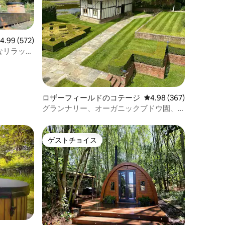
レビュー572件、5つ星中4.99つ星の平均評価
4.99 (572)
なリラック
ロザーフィールドのコテージ
レビュー367件、5つ星
4.98 (367)
グランナリー、オーガニックブドウ園、
プール付き。
ゲストチョイス
ゲストチョイス