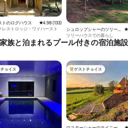
ストのログハウス
レビュー133件、5つ星中4.98つ星の平均評価
4.98 (133)
クレストロッジ・ワドハースト
シュロップシャーのツリーハ
中4.99つ星の平均評価
ウス
ツリーハウスでの暮らし
家族と泊まれるプール付きの宿泊施
トチョイス
ゲストチョイス
ゲストチョイスです。
大好評のゲストチョイスです。
中4.87つ星の平均評価
ウスターシャーのタイニーハ