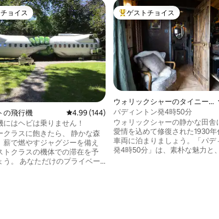
トチョイス
ゲストチョイス
ゲストチョイスです。
大好評のゲストチョイスです。
ウォリックシャーのタイニー
ハウス
パディントン発4時50分
中4.99つ星の平均評価
トの飛行機
レビュー144件、5つ星中4.99つ星の平均評価
4.99 (144)
ウォリックシャーの静かな田舎
機にはヘビは乗りません！
愛情を込めて修復された1930
ラスに飽きたら、 静かな森
車両に泊まりましょう。「パデ
、薪で燃やすジャグジーを備え
発4時50分」は、素朴な魅力と
ストクラスの機体での滞在を予
機のレコード、田舎の景色、野
ょう。 あなただけのプライベー
ックなど、リラックスするため
ようこそ。ファーストクラスの
ものがすべて揃ったユニークな
た現代的なインテリアの中に足
す。 ドレイコート・ウォーターまで歩い
れてください。外では、ウェス
て行ったり、ドアからわずか数
セット鉄道とクアントック・ヒ
ろにある野生生物が豊富なリア
ONBから徒歩すぐのプライベート
索したりできます。犬同伴OK。W
で、静かにリラックスしてくだ