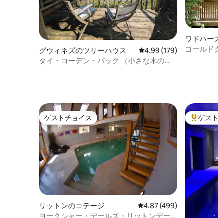
ワドハー
ゴールド
グウィネズのツリーハウス
レビュー179件、5つ星
4.99 (179)
タイ・コーデン・バック （小さな木の
家）
ゲストチョイス
ゲス
ゲストチョイス
大好評の
リットンのコテージ
レビュー499件、5つ星
4.87 (499)
ヨークシャー・デールズ・リットンデー