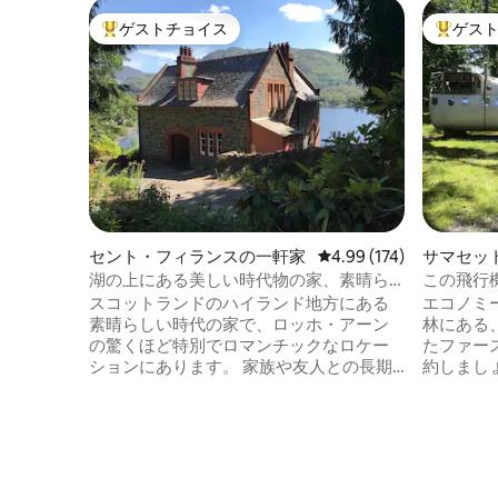
ゲストチョイス
ゲス
大好評のゲストチョイスです。
大好評の
セント・フィランスの一軒家
レビュー174件、5つ星
4.99 (174)
サマセッ
湖の上にある美しい時代物の家、素晴ら
この飛行
しい景色
スコットランドのハイランド地方にある
エコノミーク
素晴らしい時代の家で、ロッホ・アーン
林にある
の驚くほど特別でロマンチックなロケー
たファー
ションにあります。 家族や友人との長期
約しまし
休暇や短期休暇、特別なお祝い、さらに
ト機内へ
はハネムーンにも最適です！ または、美
洗練され
しい景色を楽しむだけでも良いでしょ
を踏み入
う。 探索に最適です。全方向への日帰り
ト・サマ
旅行が楽しめます。 エディンバラから75
ルズのA
分で簡単にアクセスできます。 一年中素
な森の中