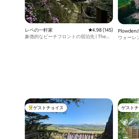
レペの一軒家
レビュー145件、5つ星
4.98 (145)
Plowd
象徴的なビーチフロントの宿泊先 | The
ウォーレ
Watch House, Lepe
ゲストチョイス
ゲストチ
大好評のゲストチョイスです。
ゲストチ