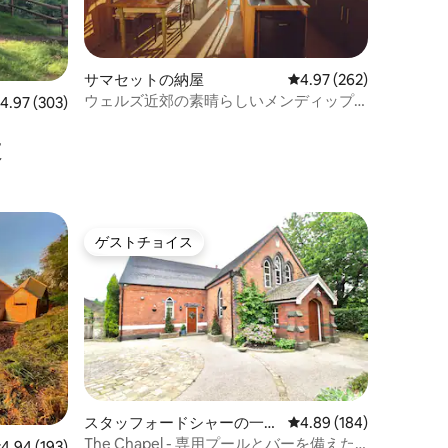
サマセットの納屋
レビュー262件、5つ星
4.97 (262)
ウェルズ近郊の素晴らしいメンディップ
レビュー303件、5つ星中4.97つ星の平均評価
4.97 (303)
の景色を楽しめるロッジ
設
ゲストチョイス
ゲストチョイス
スタッフォードシャーの一軒
レビュー184件、5つ星
4.89 (184)
家
The Chapel - 専用プールとバーを備えた
レビュー193件、5つ星中4.94つ星の平均評価
4.94 (193)