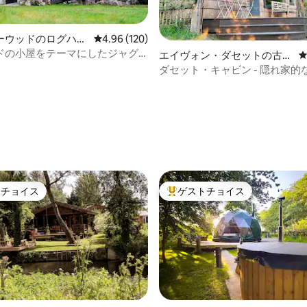
ーウッドのログハウ
レビュー120件、5つ星中4.96つ星の平均評価
4.96 (120)
ドの小屋をテーマにしたジャグ
中4.97つ星の平均評価
エイヴォン・ダセットの古民
ワーナー・ブラザーススタジオ
家
ダセット・キャビン - 隠れ家的
ス、ロマンス、自然を満喫
トチョイス
ゲストチョイス
ゲストチョイスです。
大好評のゲストチョイスです。