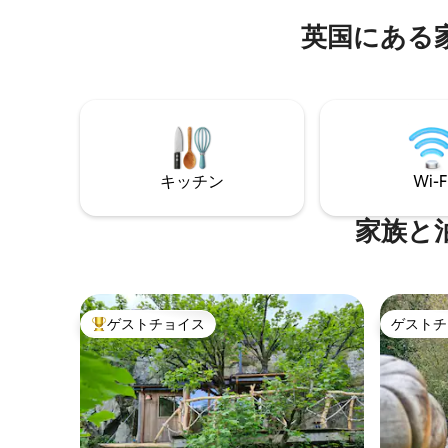
敵です。夏はデッキで日光浴や食事を楽
さい。 
英国にある
しめます。冬は散歩や薪の火で暖をとる
な休暇先
ことができます。 いつでも素晴らしい景
ビングル
色が楽しめます！
ります。
す。
キッチン
Wi-F
家族と
ゲストチョイス
ゲストチ
大好評のゲストチョイスです。
ゲストチ