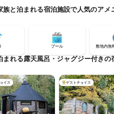
好です。ウォーキングやサイク
ファーストクラスで2人での理想的
セーリングが好きな方や、シン
家族と泊まれる宿泊施設で人気のアメ
です。ご家族連れの場合は、リ
活を体験したい方に最適です。
ームエリアに二段ベッドが1台あ
 犬の同伴は追加料金がかかりま
i
プール
敷地内無料駐
泊まれる露天風呂・ジャグジー付きの
ョイス
ゲストチョイス
ョイス
大好評のゲストチョイスです。