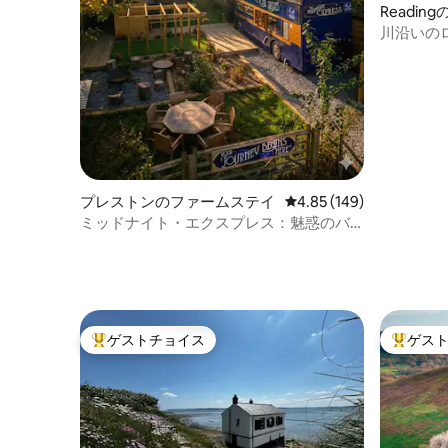
Readin
川沿いの
ジャグジ
プレストンのファームステイ
レビュー149件、5つ星
4.85 (149)
ミッドナイト・エクスプレス：魅惑のバ
ス、ジャグジー、絶景！
ゲストチョイス
ゲス
大好評のゲストチョイスです。
大好評の