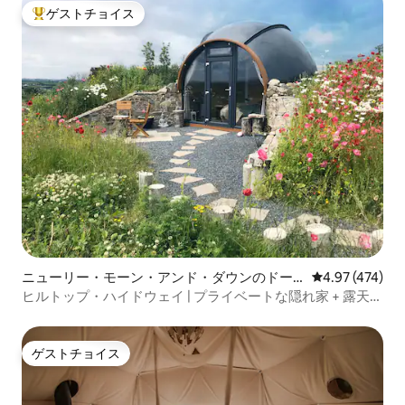
ゲストチョイス
大好評のゲストチョイスです。
ニューリー・モーン・アンド・ダウンのドー
レビュー474件
4.97 (474)
ムハウス
ヒルトップ・ハイドウェイ | プライベートな隠れ家 + 露天風
呂と景色
ゲストチョイス
ゲストチョイス