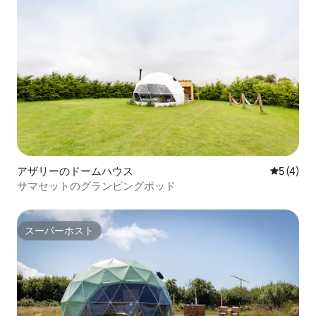
アザリーのドームハウス
レビュー
5 (4)
サマセットのグランピングポッド
スーパーホスト
スーパーホスト