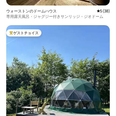
ウォーストンのドームハウス
レビュー3
5 (38)
専用露天風呂・ジャグジー付きサンリッジ・ジオドーム
ゲストチョイス
大好評のゲストチョイスです。