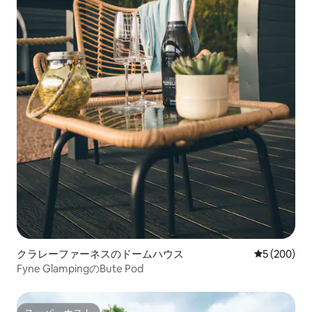
クラレーファーネスのドームハウス
レビュー20
5 (200)
Fyne GlampingのBute Pod