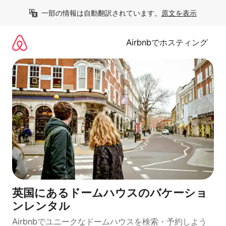
コ
一部の情報は自動翻訳されています。
原文を表示
ン
テ
ン
Airbnbでホスティング
ツ
に
ス
キ
ッ
プ
英国にあるドームハウスのバケーショ
ンレンタル
Airbnbでユニークなドームハウスを検索・予約しよう