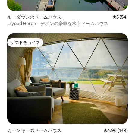
ルーダウンのドームハウス
レビュー5
5 (54)
Lilypod Heron – デボンの豪華な水上ドームハウス​
ゲストチョイス
ゲストチョイス
カーンキーのドームハウス
レビュー149件
4.96 (149)