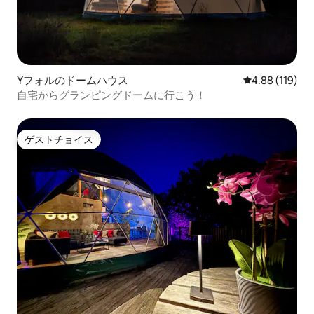
Yフォルのドームハウス
レビュー119件
4.88 (119)
自宅からグランピングドームに行こう！
ゲストチョイス
ゲストチョイス