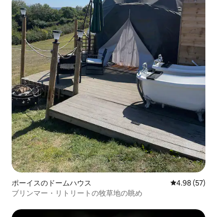
ポーイスのドームハウス
レビュー57件
4.98 (57)
ブリンマー・リトリートの牧草地の眺め