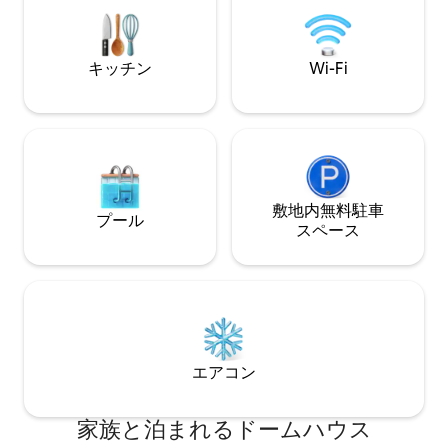
ープの場合は、Wels
先5890788）
きます。スノード
アクセスできます
キッチン
Wi-Fi
敷地内無料駐⁠車
プール
ス⁠ペ⁠ー⁠ス
エアコン
家族と泊まれるドームハウス