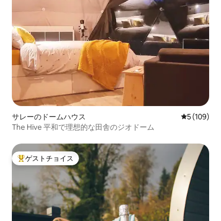
サレーのドームハウス
レビュー10
5 (109)
The Hive 平和で理想的な田舎のジオドーム
ゲストチョイス
大好評のゲストチョイスです。