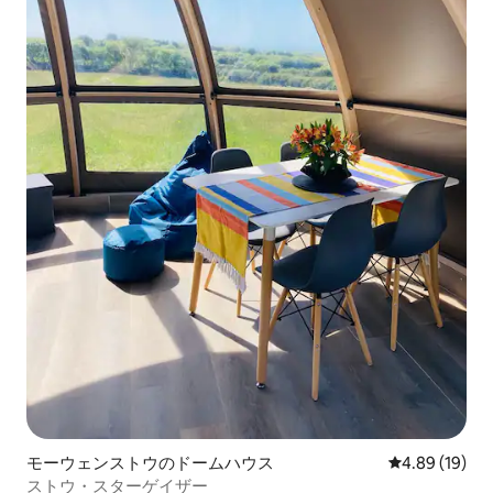
モーウェンストウのドームハウス
レビュー19件
4.89 (19)
ストウ・スターゲイザー