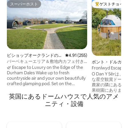
スーパーホスト
ゲストチョイス
スーパーホスト
大好評のゲストチ
ビショップオークランドのロ
レビュー255件、5つ星中4.91
4.91 (255)
グハウス
バーベキューエリア＆敷地内カフェ付き
ボント・ドルガド
のグランピング・ポッド
ームハウス
🌿 Escape to Luxury on the Edge of the
Fronlwyd Esca
Durham Dales Wake up to fresh
ジャグジー
O Dan Y Sêrは、F
countryside air and your own beautifully
な星空観賞ドーム
crafted glamping pod. Set on the
農家の隣にあるプ
doorstep of the Durham Dales, enjoy
果樹園にあります
peaceful views, modern comfort, and
英国にあるドームハウスで人気のアメ
め、パノラマウィ
our on-site café serving breakfast,
眺め、暗い空の下
ニティ・設備
lunch, and homebaked cakes. Perfect
タブでリラックス
for romantic escapes, family
ブ、専用バスルーム
adventures, trips with friends or team
レビ、ピザオーブ
retreats — it’s the ideal place to switch
り、カップルに最
off and reconnect.