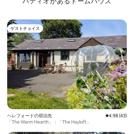
パティオがあるドームハウス
ゲストチョイス
ゲストチョイス
ヘレフォードの宿泊先
レビュー43件
4.98 (43)
「The Warm Hearth」：「The Hayloft」