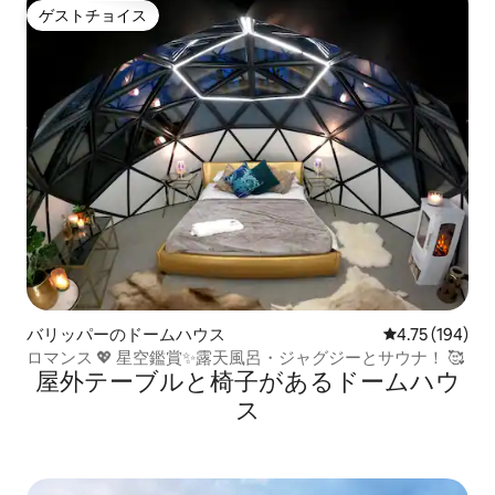
ゲストチョイス
ゲストチョイス
バリッパーのドームハウス
レビュー194件
4.75 (194)
ロマンス 💖 星空鑑賞✨露天風呂・ジャグジーとサウナ！ 🥰
屋外テーブルと椅子があるドームハウ
ス