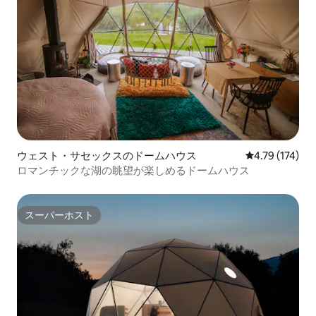
ウェスト・サセックスのドームハウス
レビュー174件
4.79 (174)
ロマンチックな湖の眺望が楽しめるドームハウス
スーパーホスト
スーパーホスト