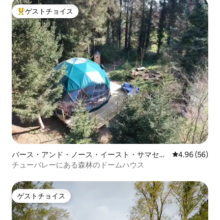
ゲストチョイス
大好評のゲストチョイスです。
バース・アンド・ノース・イースト・サマセッ
レビュー56件
4.96 (56)
トのドームハウス
チューバレーにある森林のドームハウス
ゲストチョイス
ゲストチョイス