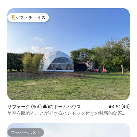
ゲストチョイス
大好評のゲストチョイスです。
サフォーク (Suffolk)のドームハウス
レビュー44件
4.91 (44)
星空を眺めることができるハンモック付きの魅惑的な家族
向けドームハウス＆小屋
スーパーホスト
スーパーホスト