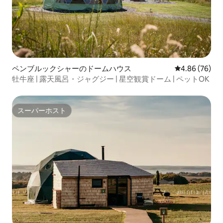
ペンブルックシャーのドームハウス
レビュー76件
4.86 (76)
牡牛座 | 露天風呂・ジャグジー | 星空観賞ドーム | ペットOK
スーパーホスト
スーパーホスト