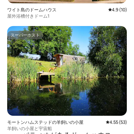
ワイト島のドームハウス
レビュー10
4.9 (10)
屋外浴槽付きドーム1
スーパーホスト
スーパーホスト
モートンハムステッドの羊飼いの小屋
レビュー53件
4.55 (53)
羊飼いの小屋と宇宙船