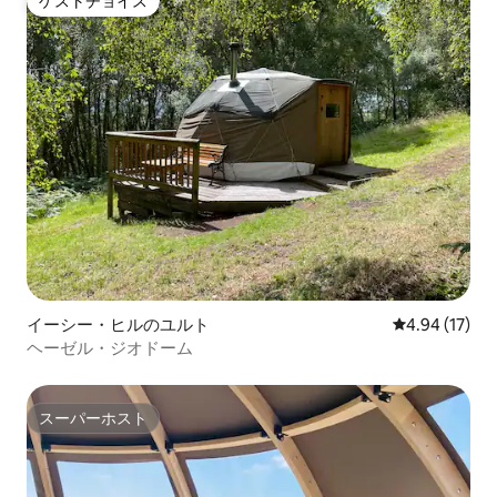
ゲストチョイス
ゲストチョイス
イーシー・ヒルのユルト
レビュー17件
4.94 (17)
ヘーゼル・ジオドーム
スーパーホスト
スーパーホスト