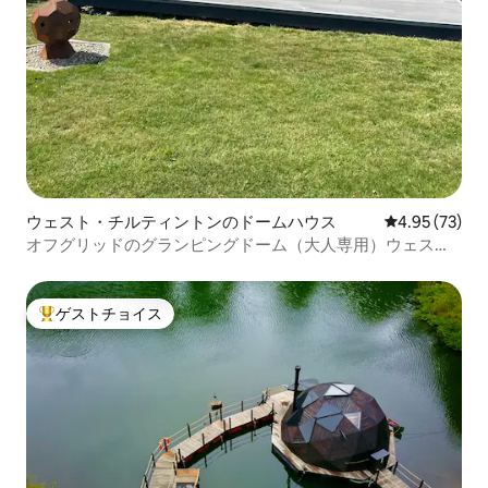
ウェスト・チルティントンのドームハウス
レビュー73件
4.95 (73)
オフグリッドのグランピングドーム（大人専用）ウェスト
チルティントン
ゲストチョイス
大好評のゲストチョイスです。