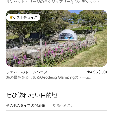
サンセット・リッジのラグジュアリーなジオデシック・ド
ーム
ゲストチョイス
大好評のゲストチョイスです。
ラナバーのドームハウス
レビュー150件
4.96 (150)
海の景色を楽しめるGeodesig Glampingのドーム。
ぜひ訪⁠れ⁠た⁠い目⁠的⁠地
その他のタ⁠イ⁠プ⁠の宿⁠泊⁠先
やるべきこと