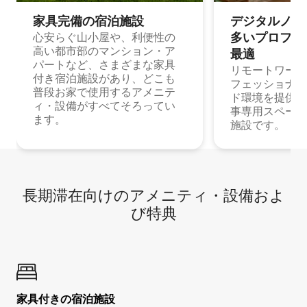
家具完備の宿⁠泊⁠施⁠設
デジタルノマド
多⁠いプ⁠ロ⁠フ⁠ェ⁠
心安らぐ山小屋や、利便性の
高い都市部のマンション・ア
最⁠適
パートなど、さまざまな家具
リモートワーク
付き宿泊施設があり、どこも
フェッショナル
普段お家で使用するアメニテ
ド環境を提供する
ィ・設備がすべてそろってい
事専用スペース
ます。
施設です。
長期滞在向け⁠のア⁠メ⁠ニ⁠テ⁠ィ⁠・設⁠備⁠およ
び特⁠典
家具付き⁠の宿⁠泊⁠施⁠設