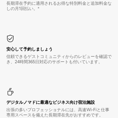
長期滞在予約に適用されるお得な特別料金と追加料金な
しの月1回払い。*
安心して予約しましょう
信頼できるゲストコミュニティからのレビューを確認で
き、24時間365日対応のサポートも付いています。
デジタルノマド⁠に最⁠適⁠なビ⁠ジ⁠ネ⁠ス⁠向⁠け宿⁠泊⁠施⁠設
出張の多いプロフェッショナルには、高速Wi-Fiと仕事
専用スペースを備えた長期滞在先がおすすめです。