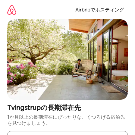
コ
ン
Airbnbでホスティング
テ
ン
ツ
に
ス
キ
ッ
プ
Tvingstrupの長期滞在先
1か月以上の長期滞在にぴったりな、くつろげる宿泊先
を見つけましょう。