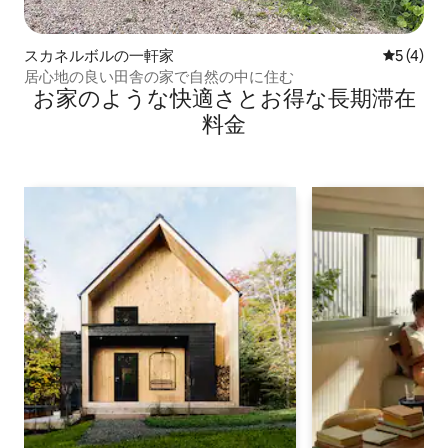
スカネルボルの一軒家
レビュー
5 (4)
居心地の良い田舎の家で自然の中に住む
お家のような快⁠適⁠さ⁠とお⁠得⁠な長⁠期⁠滞⁠在
料⁠金