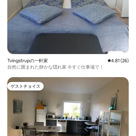
Tvingstrupの一軒家
レビュー26件
4.81 (26)
自然に囲まれた静かな隠れ家 今すぐ仕事場で！
ゲストチョイス
ゲストチョイス