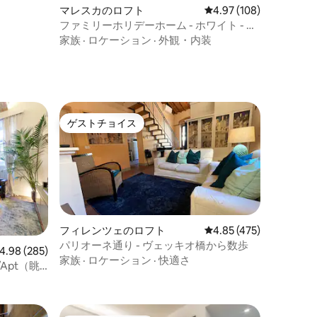
マレスカのロフト
レビュー108件、5つ星
4.97 (108)
ファミリーホリデーホーム - ホワイト - レ
ッドビーチ
家族
·
ロケーション
·
外観・内装
ゲストチョイス
ゲストチョイス
フィレンツェのロフト
レビュー475件、5つ星
4.85 (475)
パリオーネ通り - ヴェッキオ橋から数歩
ビュー285件、5つ星中4.98つ星の平均評価
4.98 (285)
家族
·
ロケーション
·
快適さ
ft/Apt（眺