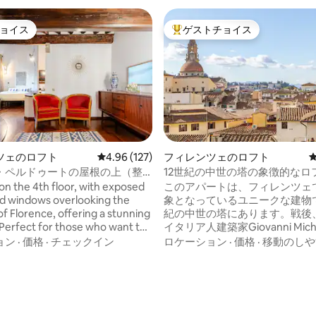
ョイス
ゲストチョイス
ョイス
大好評のゲストチョイスです。
ツェのロフト
レビュー127件、5つ星中4.96つ星の平均評価
4.96 (127)
フィレンツェのロフト
・ペルドゥートの屋根の上（整
12世紀の中世の塔の象徴的なロ
ガレージ）
 on the 4th floor, with exposed
このアパートは、フィレンツェ
d windows overlooking the
象となっているユニークな建物で
of Florence, offering a stunning
紀の中世の塔にあります。戦後
. Perfect for those who want to
イタリア人建築家Giovanni Miche
 authentic life in the heart of
によって改装され、最近、フィ
ョン
·
価格
·
チェックイン
ロケーション
·
価格
·
移動のしや
ic center. Bright, well-kept, and
の一流建築家Luigi Fragola
eal for a short and
されました。 最大4名まで宿泊可能で、カ
able stay in Florence.
ップルや小さなファミリーに最
中4.81つ星の平均評価
肢です。 4階にあり、エレベーターがあり
ます。 お車は道の向かい側にあるガレー