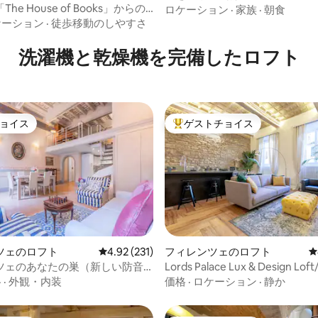
he House of Books」からの
ロケーション
·
家族
·
朝食
ケーション
·
徒歩移動のしやすさ
洗濯機と乾燥機を完備したロフト
ョイス
ゲストチョイス
ョイス
大好評のゲストチョイスです。
4.95つ星の平均評価
ツェのロフト
レビュー231件、5つ星中4.92つ星の平均評価
4.92 (231)
フィレンツェのロフト
レ
ツェのあなたの巣（新しい防音
Lords Palace Lux & Design Lo
めが良い）
格
·
外観・内装
価格
·
ロケーション
·
静か