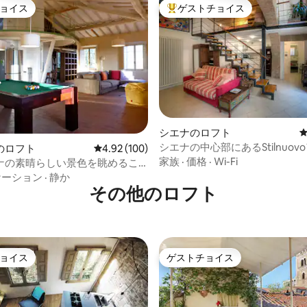
ョイス
ゲストチョイス
ョイス
大好評のゲストチョイスです。
中4.93つ星の平均評価
シエナのロフト
シエナの中心部にあるStilnuov
のロフト
レビュー100件、5つ星中4.92つ星の平均評価
4.92 (100)
家族
·
価格
·
Wi-Fi
ナの素晴らしい景色を眺めるこ
る田舎のロフト
ケーション
·
静か
その他のロフト
ョイス
ゲストチョイス
ョイス
ゲストチョイス