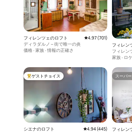
フィレンツェのロフト
レビュー701件、5つ星
4.97 (701)
ディラダルノ – 街で唯一の炎
フィレン
価格
·
家族
·
情報の正確さ
フィレン
したアパ
家族
·
ロ
ゲストチョイス
スーパー
大好評のゲストチョイスです。
スーパー
シエナのロフト
レビュー445件、5つ星
4.94 (445)
フィレン