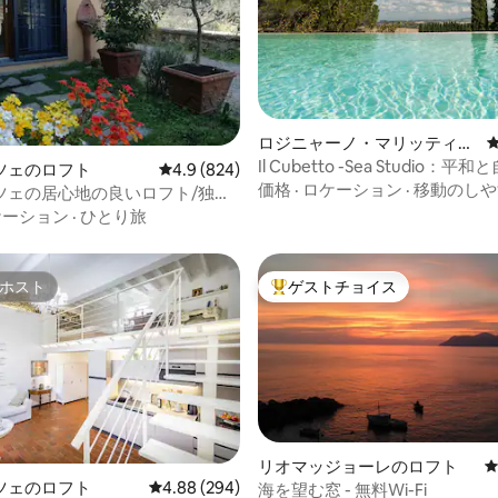
中4.97つ星の平均評価
ロジニャーノ・マリッティモ
のロフト
Il Cubetto -Sea Studio：平
ツェのロフト
レビュー824件、5つ星中4.9つ星の平均評価
4.9 (824)
覚
価格
·
ロケーション
·
移動のしや
ツェの居心地の良いロフト/独立
ート
ケーション
·
ひとり旅
ホスト
ゲストチョイス
ホスト
大好評のゲストチョイスです。
リオマッジョーレのロフト
中4.94つ星の平均評価
ツェのロフト
レビュー294件、5つ星中4.88つ星の平均評価
4.88 (294)
海を望む窓 - 無料Wi-Fi