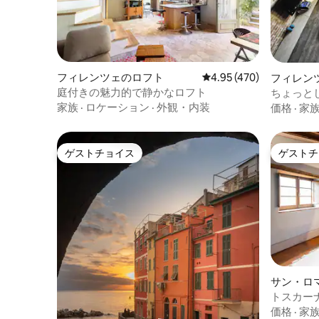
フィレンツェのロフト
レビュー470件、5つ星
4.95 (470)
フィレン
庭付きの魅力的で静かなロフト
ちょっと
家族
·
ロケーション
·
外観・内装
価格
·
家
ゲストチョイス
ゲストチ
ゲストチョイス
ゲストチ
サン・ロ
ファニャ
トスカー
価格
·
家