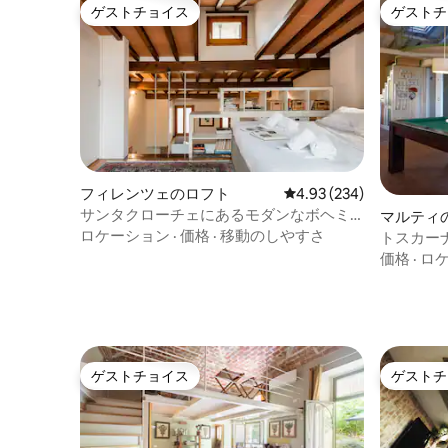
ゲストチョイス
ゲストチ
ゲストチョイス
ゲストチ
フィレンツェのロフト
レビュー234件、5つ星
4.93 (234)
サンタクローチェにあるモダンなボヘミ
マルティ
アン・ペントハウス
ロケーション
·
価格
·
移動のしやすさ
トスカー
とができ
価格
·
ロ
ゲストチョイス
ゲストチ
ゲストチョイス
ゲストチ