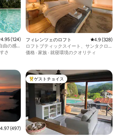
レビュー124件、5つ星中4.95つ星の平均評価
4.95 (124)
フィレンツェのロフト
レビュー328件、5つ
4.9 (328)
和と自由の感
ロフトブティックスイート、サンタクロ
ーチェ、フィレンツェ、Wi - Fi
すさ
価格
·
家族
·
就寝環境のクオリティ
ゲストチョイス
大好評のゲストチョイスです。
レビュー497件、5つ星中4.97つ星の平均評価
4.97 (497)