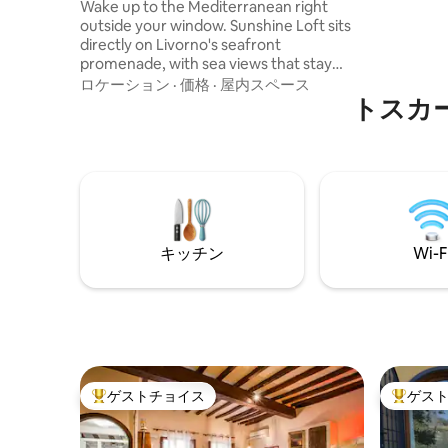
Wake up to the Mediterranean right
outside your window. Sunshine Loft sits
directly on Livorno's seafront
promenade, with sea views that stay
with you from morning to evening.
ロケーション
·
価格
·
屋内スペース
Frescoed ceilings, hardwood floors,
トスカ
carefully chosen furnishings and large
windows framing the sea: a refined yet
warm space designed to feel like home.
Perfect for a couple looking to explore
the city without giving up the charm of
the sea.
キッチン
Wi-F
ゲストチョイス
ゲス
大好評のゲストチョイスです。
大好評の