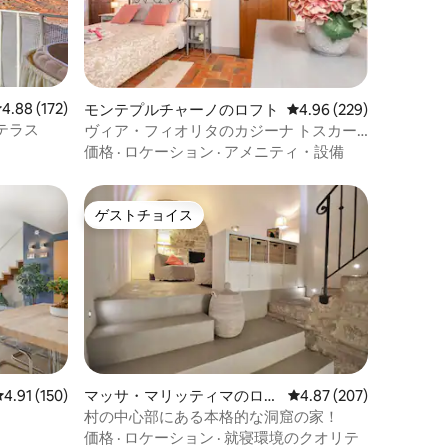
レビュー172件、5つ星中4.88つ星の平均評価
4.88 (172)
モンテプルチャーノのロフト
レビュー229件、5つ星
4.96 (229)
テラス
ヴィア・フィオリタのカジーナ トスカー
ナの魅力
価格
·
ロケーション
·
アメニティ・設備
ゲストチョイス
ゲストチョイス
レビュー150件、5つ星中4.91つ星の平均評価
4.91 (150)
マッサ・マリッティマのロフ
レビュー207件、5つ星
4.87 (207)
ト
村の中心部にある本格的な洞窟の家！
価格
·
ロケーション
·
就寝環境のクオリテ