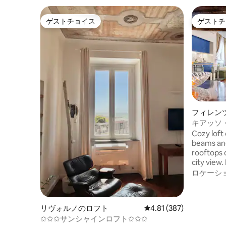
ゲストチョイス
ゲストチ
ゲストチョイス
ゲストチ
フィレン
キアッソ
備された
Cozy loft
beams an
rooftops 
city view
experience
ロケーシ
the histor
quiet — id
unforgett
リヴォルノのロフト
レビュー387件、5つ星
4.81 (387)
✩✩✩サンシャインロフト✩✩✩