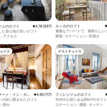
中4.95つ星の平均評価
ルッカのロフト
ツェのロフト
レビュー697件、5つ星中4.78つ星の平均評価
4.78 (697)
素敵なアパートで、素晴らしい
した居心地の良いロフト
家族
·
ロケーション
·
快適さ
族
·
アクセス
ョイス
ゲストチョイス
ョイス
ゲストチョイス
マーノ・イン・ガル
レビュー117件、5つ星中4.85つ星の平均評価
4.85 (117)
フィレンツェのロフト
ーナのロフト
ナの緑に囲まれたロフト
市内中心部にある85m²のロフト
族
·
静か
ロケーション
·
価格
·
キッチン