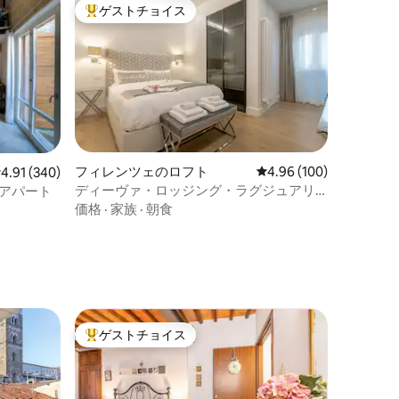
ゲストチョイス
大好評のゲストチョイスです。
フィレンツェのロフト
レビュー100件、5つ星
4.96 (100)
レビュー340件、5つ星中4.91つ星の平均評価
4.91 (340)
ディーヴァ・ロッジング・ラグジュアリ
oアパート
ー - シニョリア
価格
·
家族
·
朝食
ゲストチョイス
大好評のゲストチョイスです。