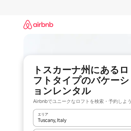
コ
ン
テ
ン
ツ
に
ス
キ
ッ
プ
トスカーナ州にあるロ
フトタイプのバケーシ
ョンレンタル
Airbnbでユニークなロフトを検索・予約しよ
エリア
検索結果が表示されたら、上下の矢印キーを使っ