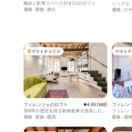
眺めと駐車スペース付きCriのロフト
シックな「T
街の眺め
価格
·
家族
·
静か
価格
·
ロ
ゲストチョイス
ゲストチ
大好評のゲストチョイスです。
ゲストチ
フィレンツェのロフト
レビュー348件、5つ星中
4.95 (348)
フィレン
200年の歴史を誇る穀物倉庫を改装したデ
フィレン
ザイナーズロフト
窓付き）
価格
·
家族
·
暖房
家族
·
価