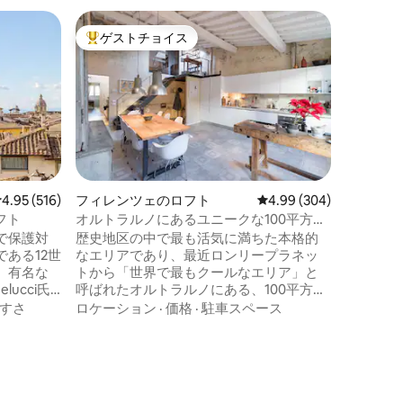
モンテプ
ゲストチョイス
ゲス
大好評のゲストチョイスです。
大好評
ラ・ピア
の歴史地
ワインを
スペース
ッタの床
トスカー
プンスペ
う。そし
ロケーシ
ナの素晴
う。 こ
カーナの
レビュー516件、5つ星中4.95つ星の平均評価
4.95 (516)
フィレンツェのロフト
レビュー304件、5つ星
4.99 (304)
を飲み、
フト
オルトラルノにあるユニークな100平方メ
壁を眺め
ートルのデザインフラット
で保護対
歴史地区の中で最も活気に満ちた本格的
でリラッ
ある12世
なエリアであり、最近ロンリープラネッ
出て、ヴ
、有名な
トから「世界で最もクールなエリア」と
景色を眺
lucci氏
呼ばれたオルトラルノにある、100平方メ
レンツェ
ートル（1,000平方フィート）の素晴らし
すさ
ロケーション
·
価格
·
駐車スペース
氏によって改装
いデザイナーズフラットでフィレンツェ
の魅力を体験してください。 この理想的
適な選択
な隠れ家では、電車駅やすべての主要な
アトラクションから徒歩圏内にいなが
ら、地元の生活に浸ることができます。