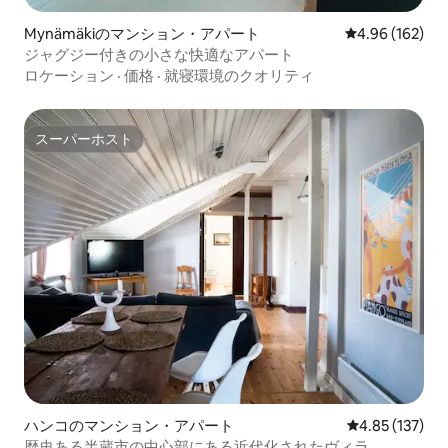
Mynämäkiのマンション・アパート
レビュー162件
4.96 (162)
ジャグジー付きの小さな快適なアパート
ロケーション
·
価格
·
就寝環境のクオリティ
スーパーホスト
スーパーホスト
ハンコのマンション・アパート
レビュー137件
4.85 (137)
歴史ある半蔵市の中心部にある近代化されたヴィラ