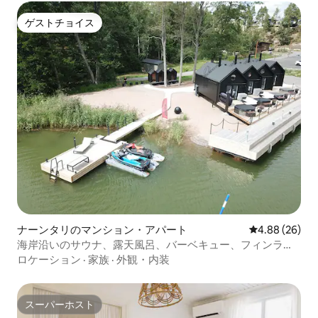
ゲストチョイス
ゲストチョイス
ナーンタリのマンション・アパート
レビュー26件
4.88 (26)
海岸沿いのサウナ、露天風呂、バーベキュー、フィンラン
ド式サウナ
ロケーション
·
家族
·
外観・内装
スーパーホスト
スーパーホスト