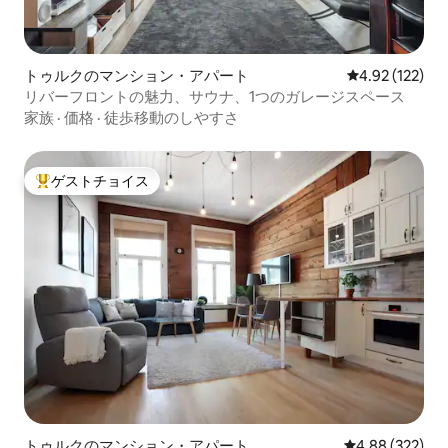
トゥルクのマンション・アパート
レビュー122件
4.92 (122)
リバーフロントの魅力、サウナ、1つのガレージスペース
家族
·
価格
·
徒歩移動のしやすさ
ゲストチョイス
大好評のゲストチョイスです。
トゥルクのマンション・アパート
レビュー322件
4.88 (322)