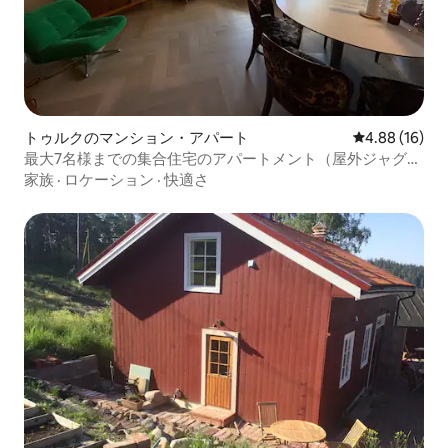
トゥルクのマンション・アパート
レビュー16件
4.88 (16)
最大7名様までの集合住宅のアパートメント（屋外ジャグジ
ー）
家族
·
ロケーション
·
快適さ