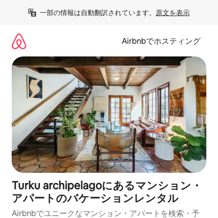
コ
一部の情報は自動翻訳されています。
原文を表示
ン
テ
ン
Airbnbでホスティング
ツ
に
ス
キ
ッ
プ
Turku archipelagoにあるマンション・
アパートのバケーションレンタル
Airbnbでユニークなマンション・アパートを検索・予