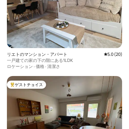
リエトのマンション・アパート
レビュー20
5.0 (20)
一戸建ての家の下の階にある1LDK
ロケーション
·
価格
·
清潔さ
ゲストチョイス
大好評のゲストチョイスです。