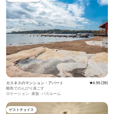
大好評のゲストチョイスです。
カスネスのマンション・アパート
レビュー39件
4.95 (39)
離島でのんびり過ごす
ロケーション
·
家族
·
バスルーム
ゲストチョイス
ゲストチョイス