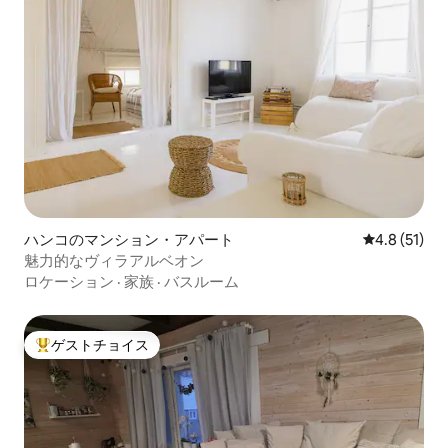
ハンコのマンション・アパート
レビュー51
4.8 (51)
魅力的なヴィラアルベオン
ロケーション
·
家族
·
バスルーム
ゲストチョイス
大好評のゲストチョイスです。