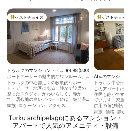
ゲストチョイス
ゲストチョイス
大好評のゲストチョイスです。
大好評のゲストチ
トゥルクのマンション・ア
レビュー500件、5つ星中4.98
4.98 (500)
パート
ポートアーサーの魅力的なワンルーム、
Åboのマンション
無料駐車場
トゥルクの中心部近くの牧歌的なポー
トゥルク中心部に
ト・アーサー地区にある、静かで設備の
ート
このアパートは静
整ったスタジオ。かわいらしく、静か
住民も静かです。
で、居心地の良いアパートには、短期滞
ています。家族連
在にも長期滞在にも必要なものがすべて
家族
·
ロケーション
·
アクセス
供用の遊び場があります。 
揃っています。 静かな裏庭にある専用玄
華街から徒歩10
家族
·
価格
·
静か
関、キーボックスで24時間年中無休で簡
Turku archipelagoにあるマンション・
す。 こちらの62
単に到着、無料の路上駐車、交通の便が
ようにくつろげる
アパートで人気のアメニティ・設備
良く、すべてのサービスが近くにありま
ーター／階段）にあ