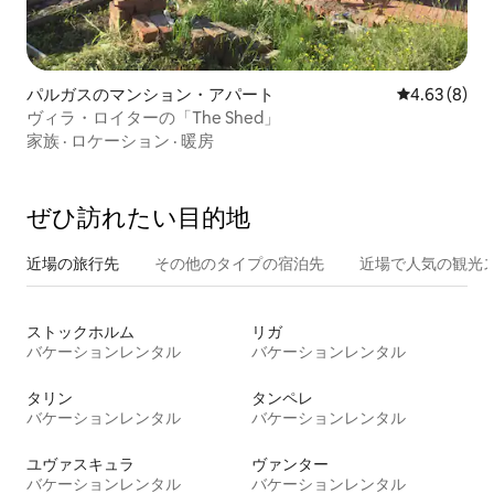
パルガスのマンション・アパート
レビュー8件
4.63 (8)
ヴィラ・ロイターの「The Shed」
家族
·
ロケーション
·
暖房
ぜひ訪⁠れ⁠た⁠い目⁠的⁠地
近場の旅行先
その他のタ⁠イ⁠プ⁠の宿⁠泊⁠先
近場で人気の観光
ストックホルム
リガ
バケーションレンタル
バケーションレンタル
タリン
タンペレ
バケーションレンタル
バケーションレンタル
ユヴァスキュラ
ヴァンター
バケーションレンタル
バケーションレンタル