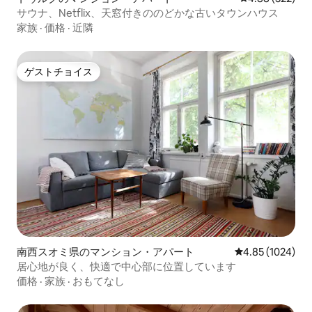
サウナ、Netflix、天窓付きののどかな古いタウンハウス
家族
·
価格
·
近隣
ゲストチョイス
ゲストチョイス
南西スオミ県のマンション・アパート
レビュー1024
4.85 (1024)
居心地が良く、快適で中心部に位置しています
価格
·
家族
·
おもてなし