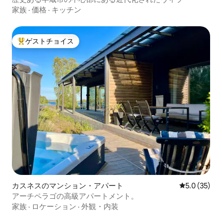
家族
·
価格
·
キッチン
ゲストチョイス
大好評のゲストチョイスです。
カスネスのマンション・アパート
レビュー35
5.0 (35)
アーチペラゴの高級アパートメント。
家族
·
ロケーション
·
外観・内装