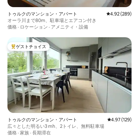
トゥルクのマンション・アパート
レビュー289件
4.92 (289)
オーラ川まで80m、駐車場とエアコン付き
価格
·
ロケーション
·
アメニティ・設備
ゲストチョイス
大好評のゲストチョイスです。
トゥルクのマンション・アパート
レビュー129件
4.97 (129)
広々とした明るい3 mh、2トイレ、無料駐車場
価格
·
家族
·
長期滞在