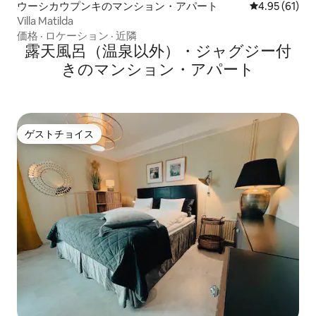
ウーシカウプンキのマンション・アパート
レビュー61件
4.95 (61)
Villa Matilda
価格
·
ロケーション
·
近隣
露天風呂（温泉以外）・ジャグジー付
きのマンション・アパート
ゲストチョイス
ゲストチョイス