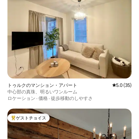
トゥルクのマンション・アパート
レビュー35
5.0 (35)
中心部の真珠、明るいワンルーム
ロケーション
·
価格
·
徒歩移動のしやすさ
ゲストチョイス
大好評のゲストチョイスです。