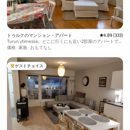
トゥルクのマンション・アパート
レビュー333件
4.89 (333)
Turun ytimessä。どこに行くにも近い2部屋のアパートで
す。
価格
·
家族
·
おもてなし
ゲストチョイス
大好評のゲストチョイスです。