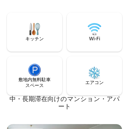
すが、あなた自身の平和です。 素敵なピ
ルベッド1台と快
ンク色の木造の家で、リラックスした
（幅140cm）が
り、リモートワークをしたり、通過中に
揃っています。 ゲストはアパート全体を
一晩過ごしたりできます。 長期レンタル
専用でご利用いた
の料金については、お問い合わせくださ
専用バルコニー。 アパート内およびバル
い！
コニーでは禁煙で
キッチン
Wi-Fi
敷地内無料駐⁠車
エアコン
ス⁠ペ⁠ー⁠ス
中・長期滞在向けのマンション・アパ
ート