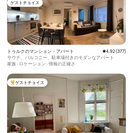
ゲストチョイス
ゲストチョイス
トゥルクのマンション・アパート
レビュー377件
4.92 (377)
サウナ、バルコニー、駐車場付きのモダンなアパート
家族
·
ロケーション
·
情報の正確さ
ゲストチョイス
大好評のゲストチョイスです。