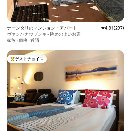
ナーンタリのマンション・アパート
レビュー297件
4.81 (297)
ヴァンハカウプンキ - 眺めのよいお家
家族
·
価格
·
近隣
ゲストチョイス
大好評のゲストチョイスです。