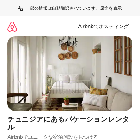
コ
一部の情報は自動翻訳されています。
原文を表示
ン
テ
ン
Airbnbでホスティング
ツ
に
ス
キ
ッ
プ
チュニジアにあるバケーションレンタ
ル
Airbnbでユニークな宿泊施設を見つける