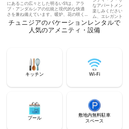
にあるこの広々とした明るいS1は、アラ
なアパートメント
ブ・アンダルシアの伝統と現代的な快適
楽しみください。
さを兼ね備えています。暖炉、花の咲く
ム、エレガントな
テラス、アーチ、ゼリジェ、手作りの家
チュニジアのバケーションレンタルで
備の整った寝室2
具がユニークな雰囲気を生み出していま
ンを備えています。 息をのむような
人気のアメニティ・設備
す。設備の整ったキッチン、高速Wi-Fi、
が広がる素晴らし
すべてのチャンネル、映画、シリーズが
ださい。穏やかな
視聴できるテレビ、手入れの行き届いた
のに最適です。 2階に位置するこのアパー
寝具。徒歩15分：青い小道、カフェ、
トメントは、レス
海、地元の味。創造したり、リラックス
機関に近く、理想
したり、逃避したり、ただ呼吸したりす
空港へはわずか1
るのに理想的です。
す。
キッチン
Wi-Fi
敷地内無料駐⁠車
プール
ス⁠ペ⁠ー⁠ス