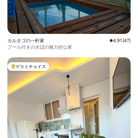
カルタゴの一軒家
レビュー47件
4.91 (47)
プール付きの水辺の魅力的な家
ゲストチョイス
大好評のゲストチョイスです。