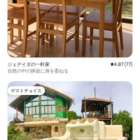
ジェデイダの一軒家
レビュー77件
4.87 (77)
自然の中の静寂に身を委ねる
ゲストチョイス
ゲストチョイス