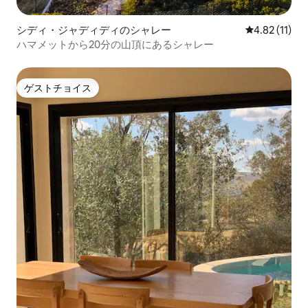
シディ・ジャディディのシャレー
レビュー11件
4.82 (11)
ハマメットから20分の山頂にあるシャレー
ゲストチョイス
ゲストチョイス