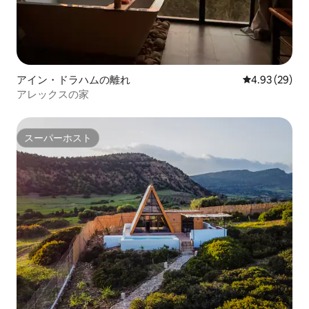
アイン・ドラハムの離れ
レビュー29件
4.93 (29)
アレックスの家
スーパーホスト
スーパーホスト