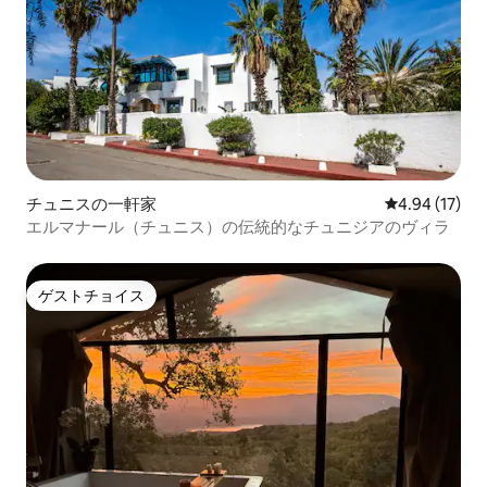
チュニスの一軒家
レビュー17件
4.94 (17)
エルマナール（チュニス）の伝統的なチュニジアのヴィラ
ゲストチョイス
ゲストチョイス