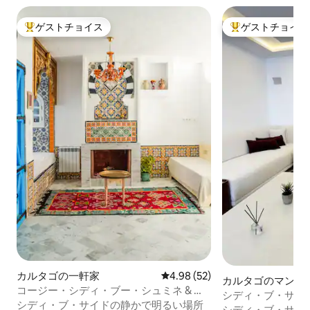
ゲストチョイス
ゲストチョイス
大好評のゲストチョイスです。
大好評のゲストチ
カルタゴの一軒家
レビュー52件、5つ星中4.98
4.98 (52)
カルタゴのマンシ
コージー・シディ・ブー・シュミネ & ル
ート
シディ・ブ・サイ
ミエール
シディ・ブ・サイドの静かで明るい場所
シディ・ブ・サイ