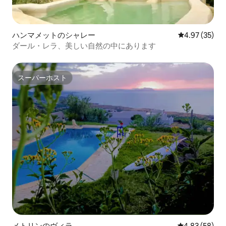
ハンマメットのシャレー
レビュー35件
4.97 (35)
ダール・レラ、美しい自然の中にあります
スーパーホスト
スーパーホスト
メトリンのヴィラ
レビュー58件
4.83 (58)