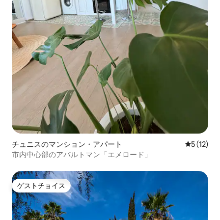
チュニスのマンション・アパート
レビュー1
5 (12)
市内中心部のアパルトマン「エメロード」
ゲストチョイス
ゲストチョイス