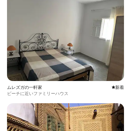
ムレズガの一軒家
新しい宿
新着
ビーチに近いファミリーハウス