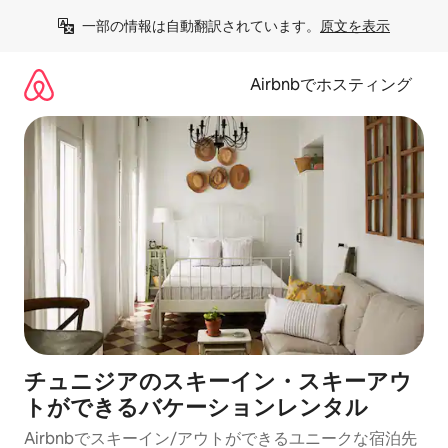
コ
一部の情報は自動翻訳されています。
原文を表示
ン
テ
ン
Airbnbでホスティング
ツ
に
ス
キ
ッ
プ
チュニジアのスキーイン・スキーアウ
トができるバケーションレンタル
Airbnbでスキーイン/アウトができるユニークな宿泊先