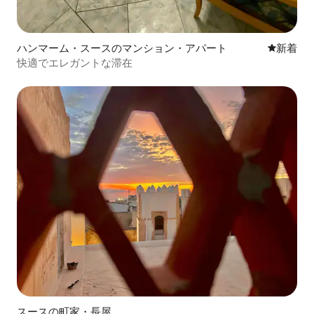
ハンマーム・スースのマンション・アパート
新しい宿
新着
快適でエレガントな滞在
スースの町家・長屋