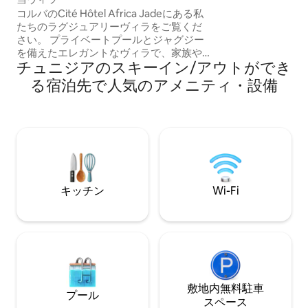
ルームが備わって
コルバのCité Hôtel Africa Jadeにある私
ッド、暖炉、バー
たちのラグジュアリーヴィラをご覧くだ
たリビングルーム
さい。 プライベートプールとジャグジー
だくオプションは1
を備えたエレガントなヴィラで、家族や
全体は最大8名様ま
チュニジアのスキーイン/アウトができ
友人とのくつろぎの時間に最適な、忘れ
ひご利用ください
られない滞在をお楽しみください。 静か
る宿泊先で人気のアメニティ・設備
な環境、高級感あふれる快適さ、リラッ
クスした雰囲気をお楽しみください。 📍
シテ・オテル・アフリカ・ジャード – コ
ルバ 🏊 プライベートプール 🛁 ジャグジ
ー 🌴 静かで快適、プライバシーが確保さ
れています お越しいただければ大変うれ
しいです。今すぐご予約ください。
キッチン
Wi-Fi
敷地内無料駐⁠車
プール
ス⁠ペ⁠ー⁠ス