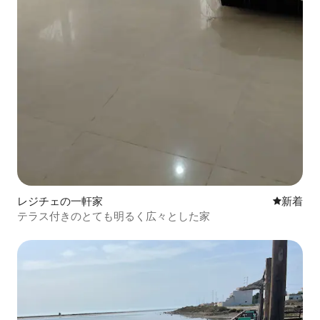
レジチェの一軒家
新しい宿
新着
テラス付きのとても明るく広々とした家