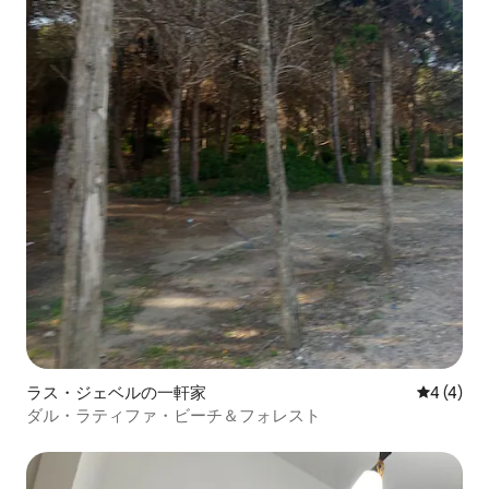
ラス・ジェベルの一軒家
レビュー
4 (4)
ダル・ラティファ・ビーチ＆フォレスト