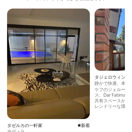
タジェロウィンの
静かで快適、本物
ケフのジェルーウ
ス、Dar Fati
共有スペースがあ
レンドリーな環境
台、シングルベッ
ルームとトイレを
ム、1泊50ユーロ
タゼルカの一軒家
新しい宿泊先
新着
ーロで、ダブルベ
当ヴィラ