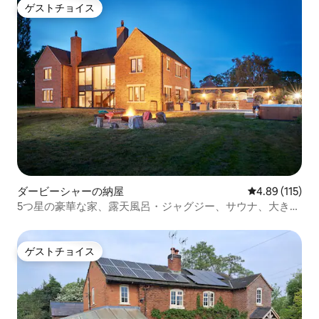
ゲストチョイス
ゲストチョイス
ダービーシャーの納屋
レビュー115件
4.89 (115)
5つ星の豪華な家、露天風呂・ジャグジー、サウナ、大きな
バーベキュー、18名様
ゲストチョイス
ゲストチョイス