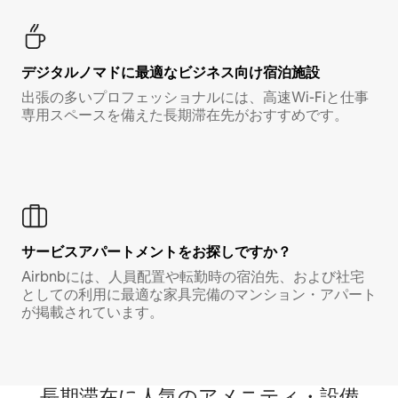
デジタルノマド⁠に最⁠適⁠なビ⁠ジ⁠ネ⁠ス⁠向⁠け宿⁠泊⁠施⁠設
出張の多いプロフェッショナルには、高速Wi-Fiと仕事
専用スペースを備えた長期滞在先がおすすめです。
サービスアパートメントをお探しですか？
Airbnbには、人員配置や転勤時の宿泊先、および社宅
としての利用に最適な家具完備のマンション・アパート
が掲載されています。
長期滞在に人気のアメニティ・設備