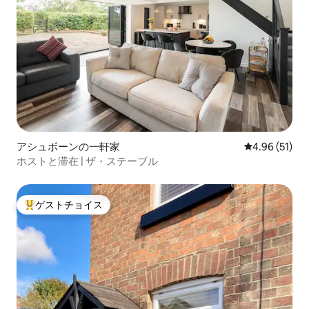
アシュボーンの一軒家
レビュー51件
4.96 (51)
ホストと滞在 | ザ・ステーブル
ゲストチョイス
大好評のゲストチョイスです。