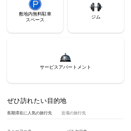
敷地内無料駐⁠車
ジム
ス⁠ペ⁠ー⁠ス
サービスアパートメント
ぜひ訪⁠れ⁠た⁠い目⁠的⁠地
長期滞在に人気の旅行先
近場の旅行先