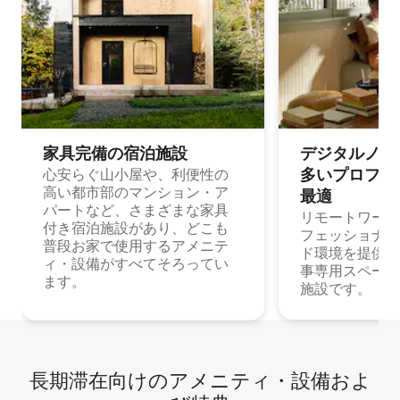
家具完備の宿⁠泊⁠施⁠設
デジタルノマド
多⁠いプ⁠ロ⁠フ⁠ェ⁠
心安らぐ山小屋や、利便性の
高い都市部のマンション・ア
最⁠適
パートなど、さまざまな家具
リモートワーク
付き宿泊施設があり、どこも
フェッショナル
普段お家で使用するアメニテ
ド環境を提供する
ィ・設備がすべてそろってい
事専用スペース
ます。
施設です。
長期滞在向け⁠のア⁠メ⁠ニ⁠テ⁠ィ⁠・設⁠備⁠およ