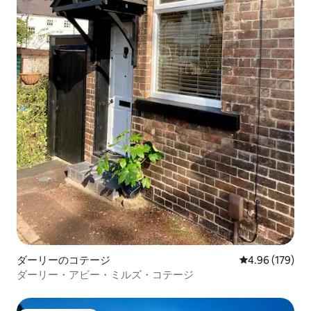
ダーリーのコテージ
レビュー179件
4.96 (179)
ダーリー・アビー・ミルズ・コテージ