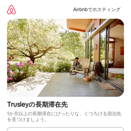
コ
ン
Airbnbでホスティング
テ
ン
ツ
に
ス
キ
ッ
プ
Trusleyの長期滞在先
1か月以上の長期滞在にぴったりな、くつろげる宿泊先
を見つけましょう。