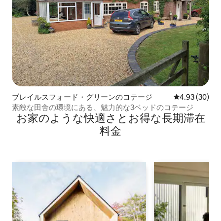
ブレイルスフォード・グリーンのコテージ
レビュー30件
4.93 (30)
素敵な田舎の環境にある、魅力的な3ベッドのコテージ
お家のような快⁠適⁠さ⁠とお⁠得⁠な長⁠期⁠滞⁠在
料⁠金