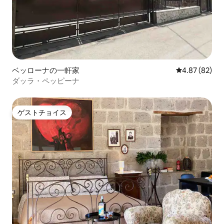
ベッローナの一軒家
レビュー82件
4.87 (82)
ダッラ・ペッピーナ
ゲストチョイス
ゲストチョイス