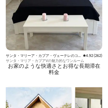
サンタ・マリーア・カプア・ヴェーテレのコ
レビュー262件
4.92 (262)
ンドミニアム
サンタ・マリア・カプアVの魅力的なワンルーム
お家のような快⁠適⁠さ⁠とお⁠得⁠な長⁠期⁠滞⁠在
料⁠金