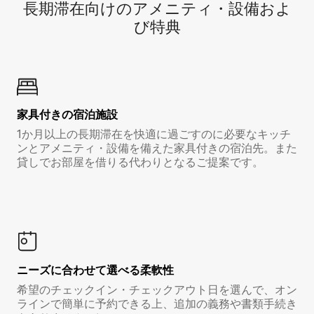
長期滞在向け⁠のア⁠メ⁠ニ⁠テ⁠ィ⁠・設⁠備⁠およ
び特⁠典
家具付き⁠の宿⁠泊⁠施⁠設
1か月以上の長期滞在を快適に過ごすのに必要なキッチ
ンとアメニティ・設備を備えた家具付きの宿泊先。また
貸しでお部屋を借りる代わりとなるご提案です。
ニーズに合わせて選べる柔軟性
希望のチェックイン・チェックアウト日を選んで、オン
ラインで簡単に予約できる上、追加の義務や書類手続き