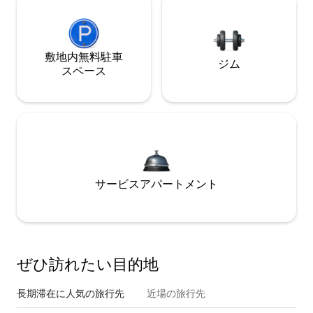
敷地内無料駐⁠車
ジム
ス⁠ペ⁠ー⁠ス
サービスアパートメント
ぜひ訪⁠れ⁠た⁠い目⁠的⁠地
長期滞在に人気の旅行先
近場の旅行先