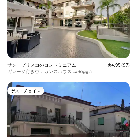
サン・プリスコのコンドミニアム
レビュー97件
4.95 (97)
ガレージ付きヴァカンスハウス LaReggia
ゲストチョイス
ゲストチョイス