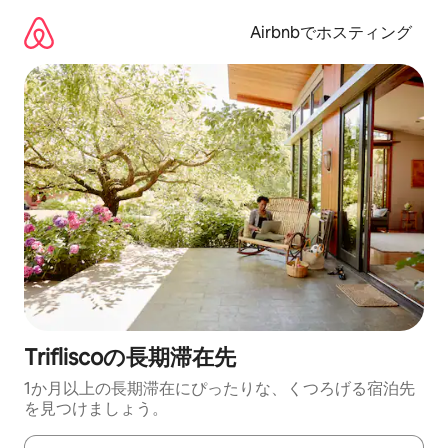
コ
ン
Airbnbでホスティング
テ
ン
ツ
に
ス
キ
ッ
プ
Trifliscoの長期滞在先
1か月以上の長期滞在にぴったりな、くつろげる宿泊先
を見つけましょう。