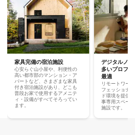
家具完備の宿⁠泊⁠施⁠設
デジタルノマド
多⁠いプ⁠ロ⁠フ⁠ェ⁠
心安らぐ山小屋や、利便性の
高い都市部のマンション・ア
最⁠適
パートなど、さまざまな家具
リモートワーク
付き宿泊施設があり、どこも
フェッショナル
普段お家で使用するアメニテ
ド環境を提供する
ィ・設備がすべてそろってい
事専用スペース
ます。
施設です。