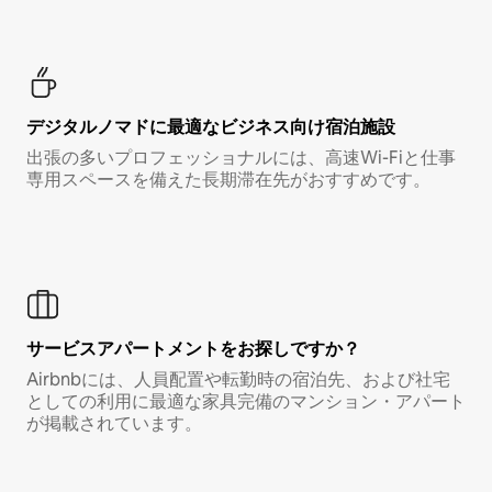
デジタルノマド⁠に最⁠適⁠なビ⁠ジ⁠ネ⁠ス⁠向⁠け宿⁠泊⁠施⁠設
出張の多いプロフェッショナルには、高速Wi-Fiと仕事
専用スペースを備えた長期滞在先がおすすめです。
サービスアパートメントをお探しですか？
Airbnbには、人員配置や転勤時の宿泊先、および社宅
としての利用に最適な家具完備のマンション・アパート
が掲載されています。