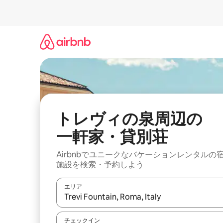
コ
ン
テ
ン
ツ
に
ス
キ
ッ
プ
トレヴィの泉周辺の
一⁠軒⁠家⁠・貸⁠別⁠荘
Airbnbでユニークなバケーションレンタルの
施設を検索・予約しよう
エリア
検索結果が表示されたら、上下の矢印キーを使っ
チェックイン