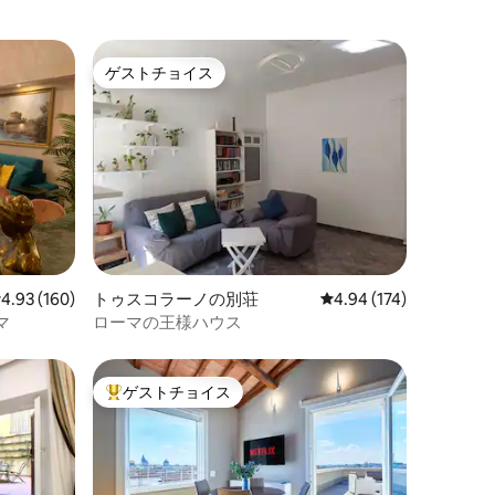
ゲストチョイス
ゲストチョイス
レビュー160件、5つ星中4.93つ星の平均評価
4.93 (160)
トゥスコラーノの別荘
レビュー174件、5つ星
4.94 (174)
マ
ローマの王様ハウス
ゲストチョイス
大好評のゲストチョイスです。