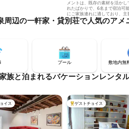
メントは、既存の素材を活かし
グ、レストラン、スーパーの近
れたばかりで、6名まで宿泊可
iano Metro。
にご家族連れに適しており、主
の一⁠軒⁠家⁠・貸⁠別⁠荘で人⁠気⁠のア⁠メ⁠ニ
スポットまで徒歩数分です。ま
鉄やバスなどの公共交通機関も
す。スペイン広場、ヴェネツィ
サンタ・マリア・マッジョーレ
通りまで、すぐそこまで来ていま
ローの邸宅は、寝室3室、リビ
ム、ダイニングルーム、広々と
チン、2バスルームで構成され
i
プール
敷地内無料駐
キッチンは、宿泊客の方々が集
しても設計されています。
家族と泊まれるバケーションレンタ
ョイス
ゲストチョイス
ョイス
大好評のゲストチョイスです。