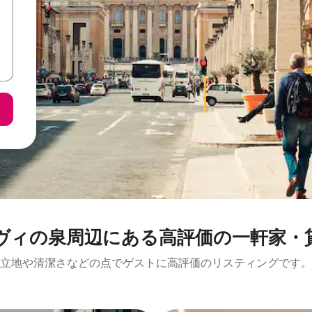
ィの泉周辺にあ⁠る高⁠評⁠価の一⁠軒⁠家⁠・貸
立地や清潔さなどの点でゲストに高評価のリスティングです。