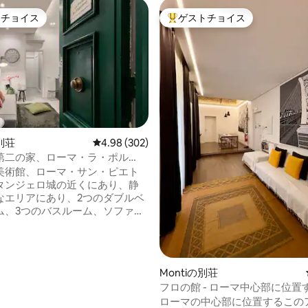
トチョイス
ゲストチョイス
ゲストチョイスです。
大好評のゲストチョイスです。
中5.0つ星の平均評価
別荘
レビュー302件、5つ星中4.98つ星の平均評価
4.98 (302)
第二の家、ローマ・ラ・ポル
・バチカーノ、ローマ
美術館、ローマ・サン・ピエト
タンジェロ城の近くにあり、静
なエリアにあり、2つのダブルベ
ム、3つのバスルーム、ソファベ
えたリビングリビングエリア、
機と洗濯機と乾燥機を備えたキ
備えた居心地の良いデザインの
です。バチカンのドアには、す
Montiの別荘
に超高速Wi - Fi、スマートテレ
フロの館 - ローマ中心部に位置
コンがあります。 アパート、
トメント
ローマの中心部に位置するこの
 Market、Via Cola di Rienzoのシ