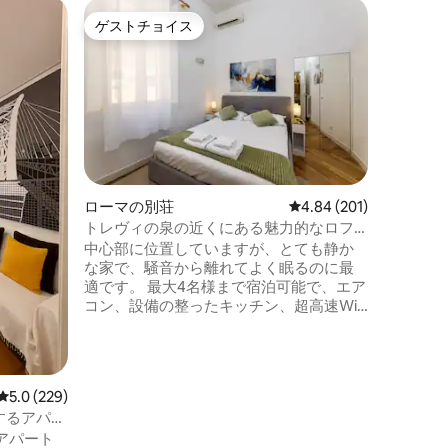
トレーヴ
ゲストチョイス
スーパ
ゲストチョイス
スーパ
トレヴィ
アパート
ローマの
のすべて
のところ
ら、あな
けました
ト、VIA 
ーなしの
物で、ト
ローマの別荘
レビュー201件、5つ星
4.84 (201)
ローマの
トレヴィの泉の近くにある魅力的なロフ
をお楽し
ト
中心部に位置していますが、とても静か
は、モダ
な家で、騒音から離れてよく眠るのに最
完璧に組
適です。 最大4名様まで宿泊可能で、エア
コン、設備の整ったキッチン、超高速Wi-
Fi、スマートテレビ、シャワー付きのモダ
ンなバスルームなど、あらゆる快適さを
提供しています。 ローマの中心部に位置
する魅力的な60平方メートルの1ベッドル
レビュー229件、5つ星中5.0つ星の平均評価
5.0 (229)
ームのアパート。スペイン階段とトレヴ
するアパー
ィの泉からわずか数歩です。システィー
アパート
ナ礼拝堂と有名なトリニタ・デイ・モン