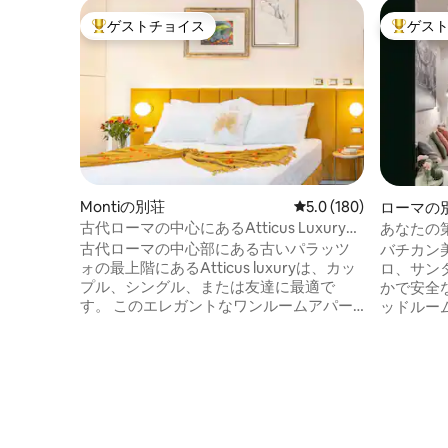
ゲストチョイス
ゲス
大好評のゲストチョイスです。
大好評の
Montiの別荘
レビュー180件、5つ星
5.0 (180)
ローマの
古代ローマの中心にあるAtticus Luxury
あなたの
Studio
タ・スル
古代ローマの中心部にある古いパラッツ
バチカン
ォの最上階にあるAtticus luxuryは、カッ
ロ、サン
プル、シングル、または友達に最適で
かで安全
す。 このエレガントなワンルームアパー
ッドルー
トは、5つ星ホテルに期待されるすべての
ッドを備
アメニティを上回っています。プロセッ
食器洗い
コ、朝食用の食材、サルヴァトーレ・フ
ッチンを
ェラガモのトイレタリーでお迎えしま
アパート
す。 コロシアムとトラヤヌスフォーラム
べての部屋
まで徒歩数分の、快適でエレガントなプ
ビ、エア
ライベートな空間での素晴らしいご滞在
Trionfale