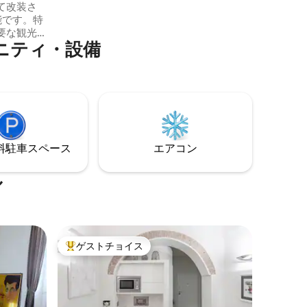
て改装さ
ティの階段に向かう途中です。 地下鉄バ
能です。特
ルベリーニ駅から約200mです。
要な観光
⁠テ⁠ィ⁠・設⁠備
た、地下
便利で
ア広場、
、コルソ
す。 フ
ングルー
したキッ
ています。
⁠車ス⁠ペ⁠ー⁠ス
エアコン
まる場と
ル
ゲストチョイス
大好評のゲストチョイスです。