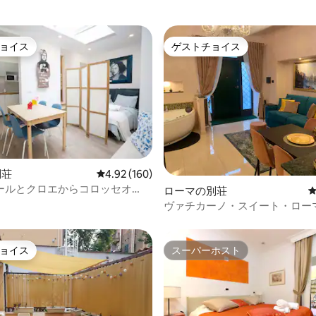
ョイス
ゲストチョイス
ョイス
ゲストチョイス
別荘
レビュー160件、5つ星中4.92つ星の平均評価
4.92 (160)
ールとクロエからコロッセオ
中4.95つ星の平均評価
ローマの別荘
ヴァチカーノ・スイート・ロー
ョイス
スーパーホスト
ョイス
スーパーホスト