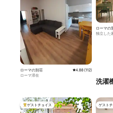
ローマの
独立した
ローマの別荘
レビュー112件、5つ星
4.88 (112)
ローマ滞在
洗濯
ゲストチョイス
ゲストチ
大好評のゲストチョイスです。
ゲストチ