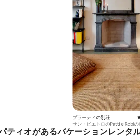
プラーティの別荘
サン・ピエトロのPatti e Rob
パティオがあるバケーションレンタ
ンション・アパート