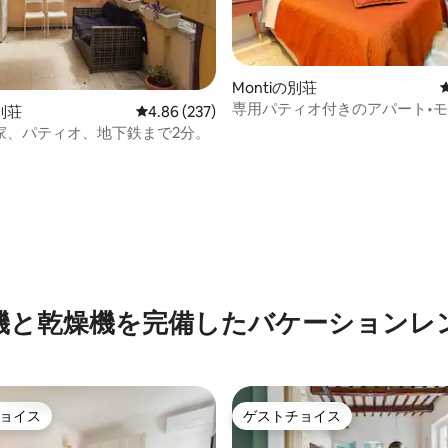
Montiの別荘
専用パティオ付きのアパート•モ
別荘
レビュー237件、5つ星中4.86つ星の平均評価
4.86 (237)
ロッセオまで徒歩圏内
家、パティオ、地下鉄まで2分。
中4.88つ星の平均評価
機と乾燥機を完備したバケーションレ
ョイス
ゲストチョイス
ョイス
ゲストチョイス