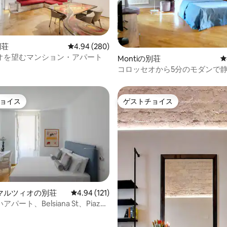
中4.91つ星の平均評価
別荘
レビュー280件、5つ星中4.94つ星の平均評価
4.94 (280)
オを望むマンション・アパート
Montiの別荘
レ
コロッセオから5分のモダンで
ット
ョイス
ゲストチョイス
ョイス
ゲストチョイス
中4.96つ星の平均評価
マルツィオの別荘
レビュー121件、5つ星中4.94つ星の平均評価
4.94 (121)
パート、Belsiana St、Piazza
 2