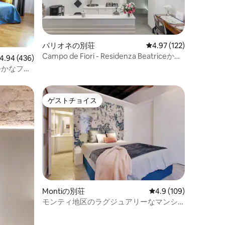
パリオネの別荘
レビュー122件、5つ星
4.97 (122)
Campo de Fiori - Residenza Beatriceから
ビュー436件、5つ星中4.94つ星の平均評価
4.94 (436)
200 m
静かなフラ
ゲストチョイス
ゲストチョイス
Montiの別荘
レビュー109件、5つ
4.9 (109)
モンティ地区のラグジュアリーなマンシ
ョン・アパート