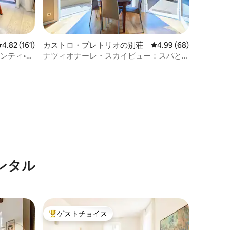
レビュー161件、5つ星中4.82つ星の平均評価
4.82 (161)
カストロ・プレトリオの別荘
レビュー68件、5つ星
4.99 (68)
ンティ•コ
ナツィオナーレ・スカイビュー：スパと
360度テラスを備えたペントハウス
ンタル
ゲストチョイス
大好評のゲストチョイスです。