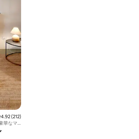
レビュー212件、5つ星中4.92つ星の平均評価
4.92 (212)
iの豪華なマ
ル