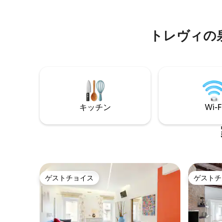
をお楽しみいただけます。 市内中心部と
ョッピン
その横にあるフォロ・ロマーノを見下ろ
く。Ottav
すバルコニーでワインを飲みながらロマ
トレヴィの泉周辺
ンスを味わうこともできます。
キッチン
Wi-F
ゲストチョイス
ゲストチ
ゲストチョイス
ゲストチ