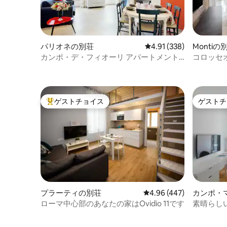
パリオネの別荘
レビュー338件、5つ星
4.91 (338)
Montiの
カンポ・デ・フィオーリ アパートメント -
コロッセ
ラ・ヴィオランテ
ゲストチョイス
ゲストチ
大好評のゲストチョイスです。
ゲストチ
プラーティの別荘
レビュー447件、5つ星
4.96 (447)
カンポ・
ローマ中心部のあなたの家はOvidio 11です
素晴らしいア
di Spagna