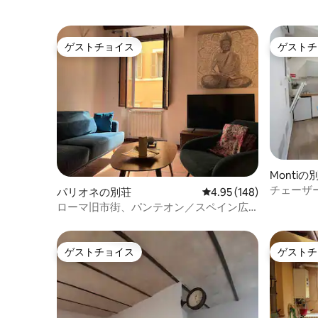
ゲストチョイス
ゲストチ
ゲストチョイス
ゲストチ
Montiの
チェーザ
パリオネの別荘
レビュー148件、5つ星
4.95 (148)
へ。
ローマ旧市街、パンテオン／スペイン広
場
ゲストチョイス
ゲストチ
ゲストチョイス
ゲストチ