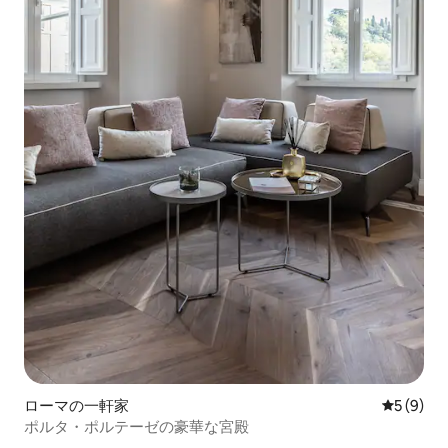
ローマの一軒家
レビュー
5 (9)
ポルタ・ポルテーゼの豪華な宮殿