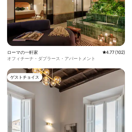
ローマの一軒家
レビュー102件
4.77 (102)
オフィチーナ・ダプラース・アパートメント
ゲストチョイス
ゲストチョイス