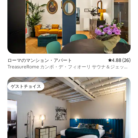
ローマのマンション・アパート
レビュー26件
4.88 (26)
TreasureRome カンポ・デ・フィオーリ サウナ＆ジェット
バス 3BR
ゲストチョイス
ゲストチョイス