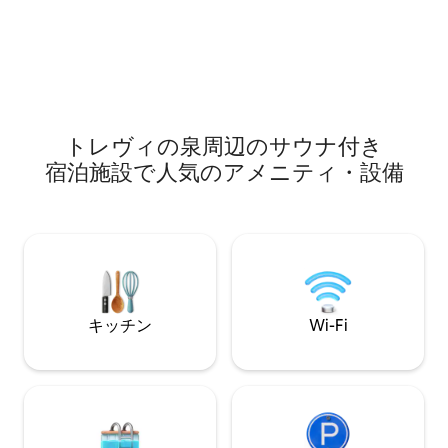
クロモセラピー、ジェットシャワー！ *マ
チカンまで徒歩 👨‍
ッサージサービスあり、別途ご予約いた
「運よく空いてい
だけます* チェックインは17時から。 その
ください。」— S
他のリクエストについてはお問い合わせ
ください。
トレヴィの泉周辺のサ⁠ウ⁠ナ⁠付⁠き
宿⁠泊⁠施⁠設で人⁠気⁠のア⁠メ⁠ニ⁠テ⁠ィ⁠・設⁠備
キッチン
Wi-Fi