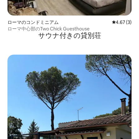
ローマのコンドミニアム
レビュー3件
4.67 (3)
ローマ中心部のTwo Chick Guesthouse
サウナ付きの貸別荘