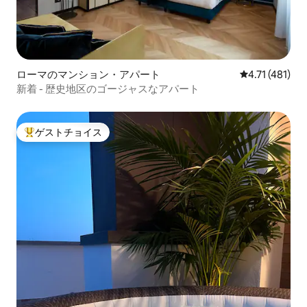
ローマのマンション・アパート
レビュー481
4.71 (481)
新着 - 歴史地区のゴージャスなアパート
ゲストチョイス
大好評のゲストチョイスです。