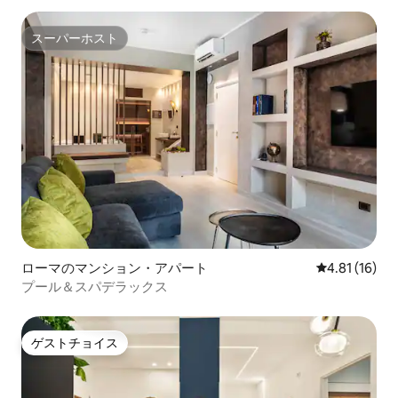
スーパーホスト
スーパーホスト
ローマのマンション・アパート
レビュー16件
4.81 (16)
プール＆スパデラックス
ゲストチョイス
ゲストチョイス