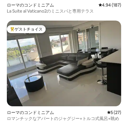
ローマのコンドミニアム
レビュー187件
4.94 (187)
La Suite al Vaticano2のミニスパと専用テラス
ゲストチョイス
大好評のゲストチョイスです。
ローマのコンドミニアム
レビュー2
5 (27)
ロマンチックなアパートのジャグジー+トルコ式風呂+眺め