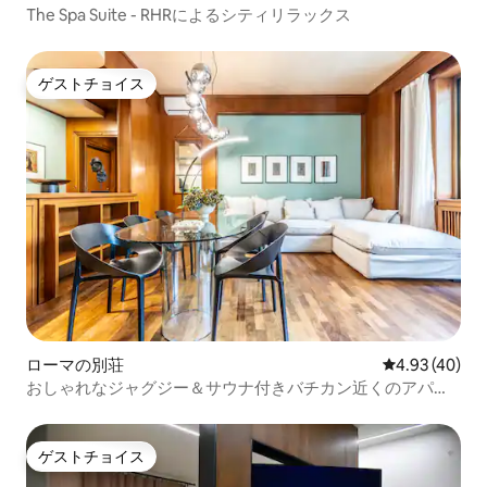
The Spa Suite - RHRによるシティリラックス
ゲストチョイス
ゲストチョイス
ローマの別荘
レビュー40件
4.93 (40)
おしゃれなジャグジー＆サウナ付きバチカン近くのアパー
ト（Flatinrome提供）
ゲストチョイス
ゲストチョイス