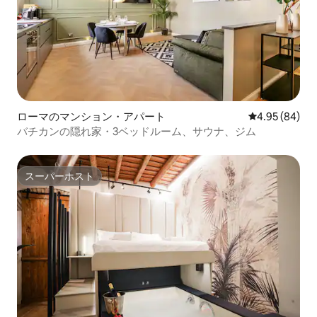
ローマのマンション・アパート
レビュー84件
4.95 (84)
バチカンの隠れ家・3ベッドルーム、サウナ、ジム
スーパーホスト
スーパーホスト