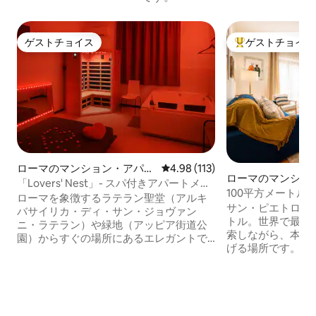
ゲストチョイス
ゲストチョイス
ゲストチョイス
大好評のゲストチ
ローマのマンション・アパー
レビュー113件、5つ星中4.98
4.98 (113)
ローマのマンショ
ト
「Lovers' Nest」- スパ付きアパートメン
ト
100平方メートルの
ト
ローマを象徴するラテラン聖堂（アルキ
トサウナ | バチカ
サン・ピエトロ大聖
バサイリカ・ディ・サン・ジョヴァン
トル。世界で最も
ニ・ラテラン）や緑地（アッピア街道公
索しながら、本当
園）からすぐの場所にあるエレガントで
げる場所です。 100平方メートル、寝室2
プライベートなアパートでロマンチック
室、バスルーム2
な滞在をお楽しみください。 公共交通機
サウナを備えたL'Occ
関（コッリ・アルバーニ地下鉄駅）が便
だ寝るだけでなく
利です。 リラクゼーションに浸りましょ
されたお家です。 🧖 専用赤外線サウナ 🚿
う。 *スパパス：ジェットバス、サウナ、
シャワー2ヶ所（朝