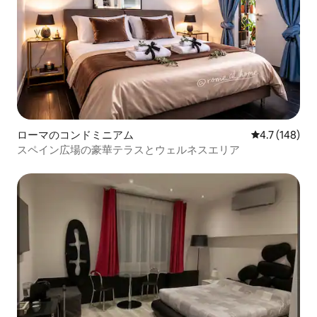
ローマのコンドミニアム
レビュー148
4.7 (148)
スペイン広場の豪華テラスとウェルネスエリア