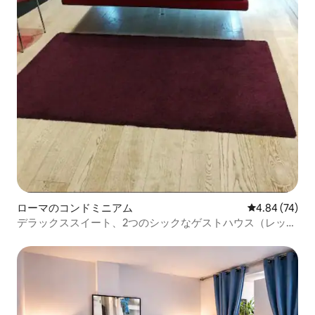
ローマのコンドミニアム
レビュー74件
4.84 (74)
デラックススイート、2つのシックなゲストハウス（レッド
スイート）