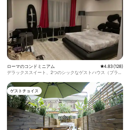
ローマのコンドミニアム
レビュー128件
4.83 (128)
デラックススイート、2つのシックなゲストハウス（ブラッ
クスイート）
ゲストチョイス
ゲストチョイス