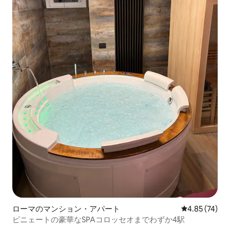
ローマのマンション・アパート
レビュー74件
4.85 (74)
ピニェートの豪華なSPAコロッセオまでわずか4駅