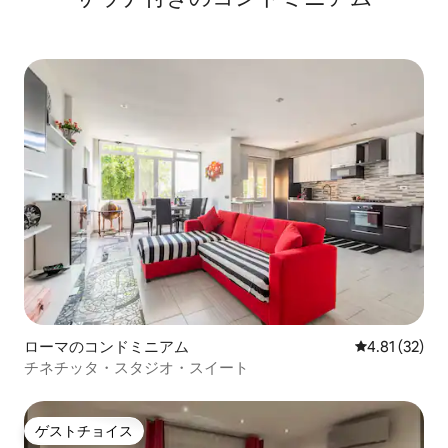
ローマのコンドミニアム
レビュー32件
4.81 (32)
チネチッタ・スタジオ・スイート
ゲストチョイス
ゲストチョイス