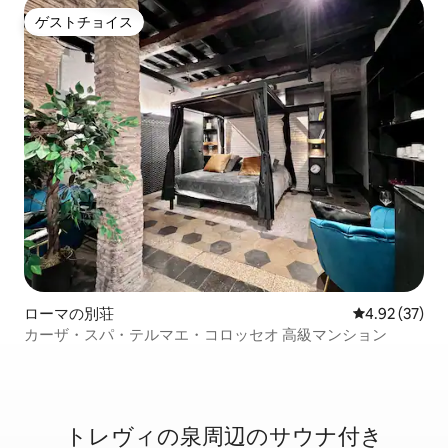
ゲストチョイス
ゲストチョイス
ローマの別荘
レビュー37件
4.92 (37)
カーザ・スパ・テルマエ・コロッセオ 高級マンション
トレヴィの泉周辺のサ⁠ウ⁠ナ⁠付⁠き