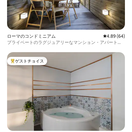
ローマのコンドミニアム
レビュー64件
4.89 (64)
プライベートのラグジュアリーなマンション・アパート、
サウナ＆庭、ローマの地下鉄B線
ゲストチョイス
大好評のゲストチョイスです。