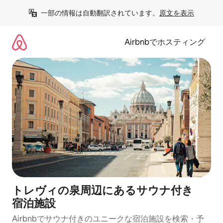
コ
一部の情報は自動翻訳されています。
原文を表示
ン
テ
ン
Airbnbでホスティング
ツ
に
ス
キ
ッ
プ
トレヴィの泉周辺にあ⁠るサ⁠ウ⁠ナ⁠付⁠き
宿⁠泊⁠施⁠設
Airbnbでサウナ付きのユニークな宿泊施設を検索・予