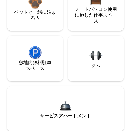
ノートパソコン使用
ペットと一緒に泊ま
に適した仕事スペー
ろう
ス
敷地内無料駐⁠車
ジム
ス⁠ペ⁠ー⁠ス
サービスアパートメント