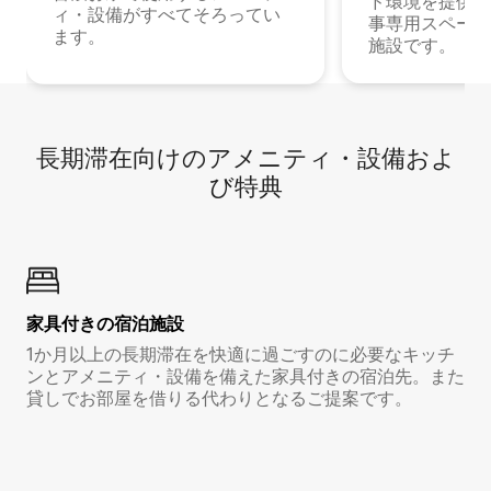
ド環境を提供する
ィ・設備がすべてそろってい
事専用スペース
ます。
施設です。
長期滞在向け⁠のア⁠メ⁠ニ⁠テ⁠ィ⁠・設⁠備⁠およ
び特⁠典
家具付き⁠の宿⁠泊⁠施⁠設
1か月以上の長期滞在を快適に過ごすのに必要なキッチ
ンとアメニティ・設備を備えた家具付きの宿泊先。また
貸しでお部屋を借りる代わりとなるご提案です。