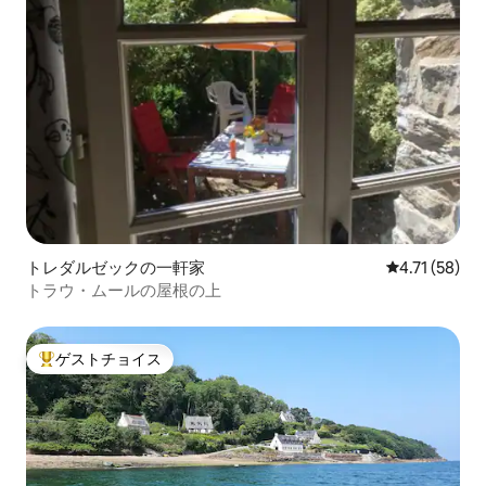
トレダルゼックの一軒家
レビュー58件
4.71 (58)
トラウ・ムールの屋根の上
ゲストチョイス
大好評のゲストチョイスです。