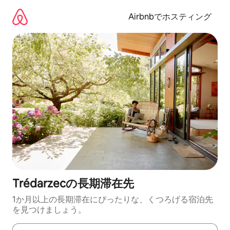
コ
ン
Airbnbでホスティング
テ
ン
ツ
に
ス
キ
ッ
プ
Trédarzecの長期滞在先
1か月以上の長期滞在にぴったりな、くつろげる宿泊先
を見つけましょう。