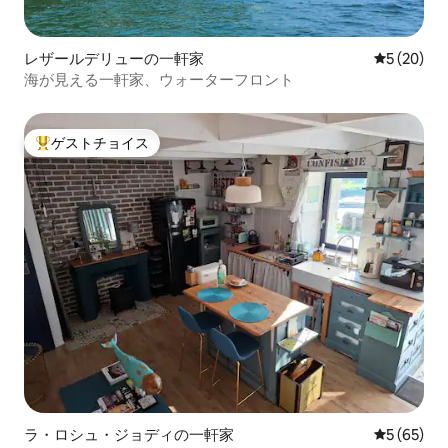
レザールデリューの一軒家
レビュー2
5 (20)
海が見える一軒家、ウォーターフロント
ゲストチョイス
大好評のゲストチョイスです。
ラ・ロシュ・ジョディの一軒家
レビュー6
5 (65)