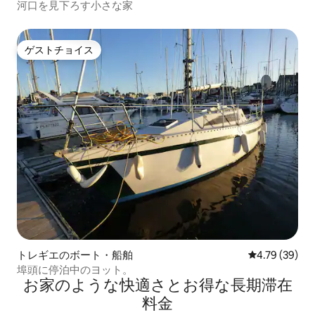
河口を見下ろす小さな家
ゲストチョイス
ゲストチョイス
トレギエのボート・船舶
レビュー39件
4.79 (39)
埠頭に停泊中のヨット。
お家のような快⁠適⁠さ⁠とお⁠得⁠な長⁠期⁠滞⁠在
料⁠金