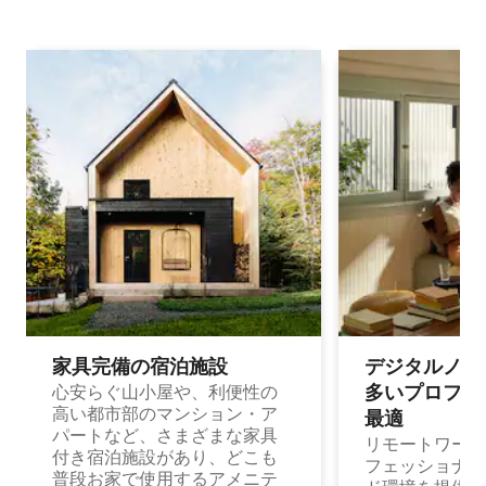
家具完備の宿⁠泊⁠施⁠設
デジタルノマド
多⁠いプ⁠ロ⁠フ⁠ェ⁠
心安らぐ山小屋や、利便性の
高い都市部のマンション・ア
最⁠適
パートなど、さまざまな家具
リモートワーク
付き宿泊施設があり、どこも
フェッショナル
普段お家で使用するアメニテ