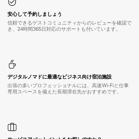
安心して予約しましょう
信頼できるゲストコミュニティからのレビューを確認で
き、24時間365日対応のサポートも付いています。
デジタルノマド⁠に最⁠適⁠なビ⁠ジ⁠ネ⁠ス⁠向⁠け宿⁠泊⁠施⁠設
出張の多いプロフェッショナルには、高速Wi-Fiと仕事
専用スペースを備えた長期滞在先がおすすめです。