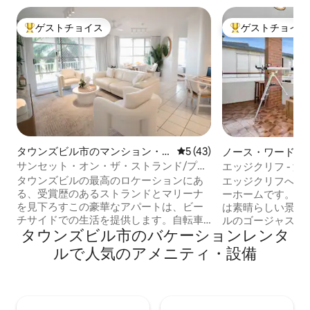
ゲストチョイス
ゲストチョイス
大好評のゲストチョイスです。
大好評のゲストチ
タウンズビル市のマンション・
レビュー43件、5つ星中5つ
5 (43)
ノース・ワードの
アパート
アパート
サンセット・オン・ザ・ストランド/プー
エッジクリフ - 
ル/テニス/フリンダース・ストリート・
タウンズビルの最高のロケーションにあ
エッジクリフへよ
ワーツ
る、受賞歴のあるストランドとマリーナ
ーホームです。 こ
を見下ろすこの豪華なアパートは、ビー
は素晴らしい景色
チサイドでの生活を提供します。自転車
ルのゴージャスな
タウンズビル市のバケーションレンタ
道、水泳ビーチ、ピクニックスポット、
アクセスできます
ウォーターパーク、ウォーターフロント
のピクニック、ビ
ルで人気のアメニティ・設備
ダイニングを備えたビーチフロントの遊
トブルクメモリア
歩道をお楽しみください。エアコン、内
らしいウォーター
蔵家具、専用バスルーム、新しい家電を
でお食事いただけ
備えた改装済みのキッチン、オープンプ
に必要なものがす