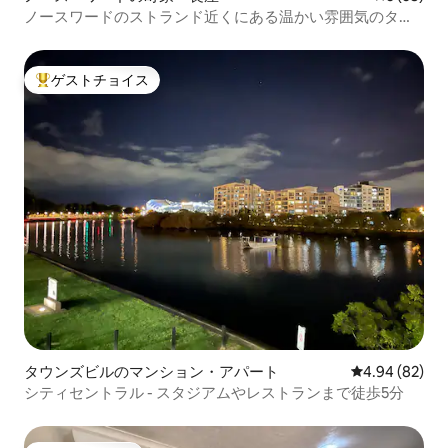
ノースワードのストランド近くにある温かい雰囲気のタウ
ンハウス
ゲストチョイス
大好評のゲストチョイスです。
タウンズビルのマンション・アパート
レビュー82件
4.94 (82)
シティセントラル - スタジアムやレストランまで徒歩5分