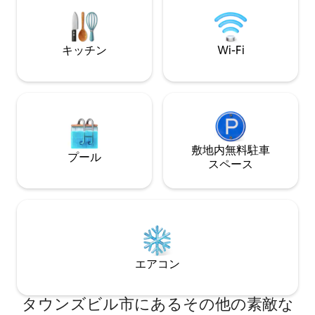
ランのリビング、フルレングスのバルコ
イーンベッドルー
ニー、安全な駐車場、エレベーター、リ
設備付きのバスル
ゾートプール、テニスコートを備えた豪
チン。 高速Wi-F
華な2ベッドルーム、2バスルームのユニ
たオープンプラン
キッチン
Wi-Fi
ットです。中心部とカジノまで数分。
グエリア。
敷地内無料駐⁠車
プール
ス⁠ペ⁠ー⁠ス
エアコン
タウンズビル市にあるその他の素敵な