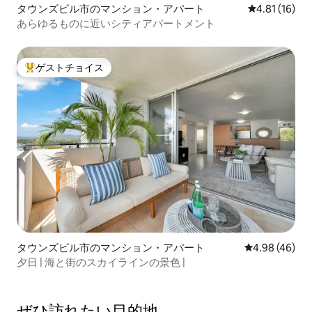
タウンズビル市のマンション・アパート
レビュー16件
4.81 (16)
あらゆるものに近いシティアパートメント
ゲストチョイス
大好評のゲストチョイスです。
タウンズビル市のマンション・アパート
レビュー46件
4.98 (46)
夕日 | 海と街のスカイラインの景色 |
ぜひ訪⁠れ⁠た⁠い目⁠的⁠地