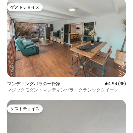
ゲストチョイス
ゲストチョイス
マンディングバラの一軒家
レビュー35件
4.94 (35)
マジックモダン・マンディンバラ・クラシッククイーンズ
ランダー
ゲストチョイス
ゲストチョイス