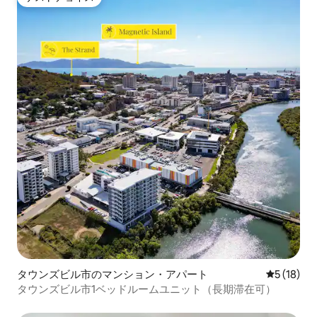
ゲストチョイス
タウンズビル市のマンション・アパート
レビュー1
5 (18)
タウンズビル市1ベッドルームユニット（長期滞在可）