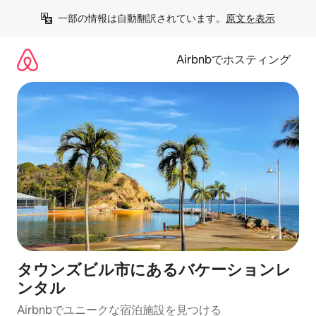
コ
一部の情報は自動翻訳されています。
原文を表示
ン
テ
ン
Airbnbでホスティング
ツ
に
ス
キ
ッ
プ
タウンズビル市にあるバケーションレ
ンタル
Airbnbでユニークな宿泊施設を見つける