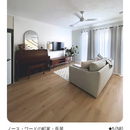
ノース・ワードの町家・長屋
レビュー5
5 (58)