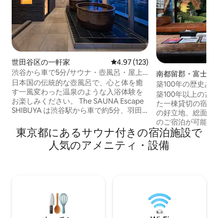
世田谷区の一軒家
レビュー123件、5つ星中4.97
4.97 (123)
渋谷から車で5分/サウナ・壺風呂・屋上
南都留郡・富士河
BBQグリル・カラオケ有/Wi-Fi/連泊割/羽
日本国の伝統的な壺風呂で、心と体を癒
軒家
築100年の歴史あ
田から25分
す一風変わった温泉のような入浴体験を
ベーション圧巻の
築100年以上の古
お楽しみください。 The SAUNA Escape
一軒家KURAYARD
た一棟貸切の宿。 
SHIBUYA は渋谷駅から車で約5分、羽田
の好立地、総面積約
空港から25分、渋谷近郊でありながら都
のご宿泊が可能。
会の喧騒からの離れた好立地。６階建て
東京都にあるサウナ付きの宿泊施設で
士山や、広々とし
の一棟ビルをリノベーションした、エリ
に広がる美しい日
人気のアメニティ・設備
アでは唯一の「プライベートサウナ付バ
本風情を贅沢に体
ケーションレンタル」です。 ベッドは上
また、伝統的な石
質な眠りを追求した「NELL」。快適な睡
建てサウナ施設(
眠をお約束いたします。 コンビニ、スー
★Yakinikuロース
パー、飲食店、バー、パン屋、コインラ
泊1グループ） 卓
ンドリー、エステサロンもすぐ近く。街
ションです。ご利
にとけこみ、暮らすような滞在を楽しめ
わせください ★蔵サウナ(税込5500円/1泊
ます。連泊にもおすすめです。 ✶姉妹施
1グループ) 伝統