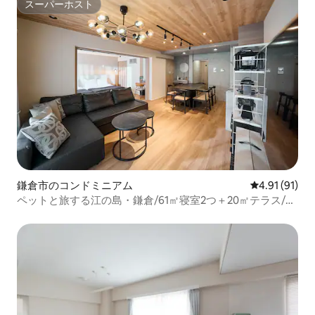
スーパーホスト
スーパーホスト
鎌倉市のコンドミニアム
レビュー91件
4.91 (91)
ペットと旅する江の島・鎌倉/61㎡寝室2つ＋20㎡テラス/サ
ウナ・ジャグジー/江ノ島駅4分最高の立地