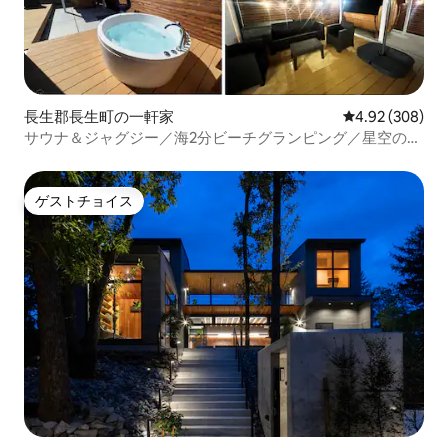
長生郡長生町の一軒家
レビュー308件
4.92 (308)
サウナ＆ジャグジー／海2分ビーチグランピング／星空の下
でChillOut／手ぶらBBQ【一棟貸切】
ゲストチョイス
ゲストチョイス