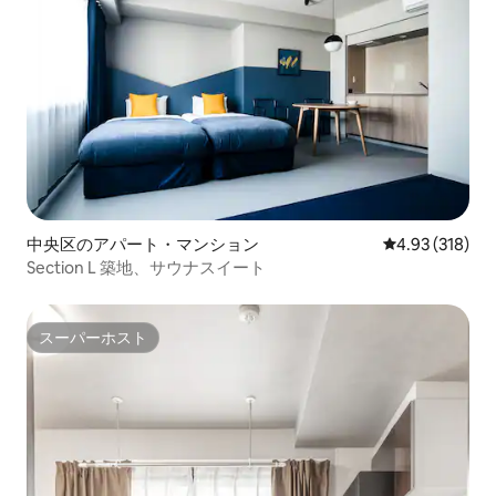
中央区のアパート・マンション
レビュー318件
4.93 (318)
Section L 築地、サウナスイート
スーパーホスト
スーパーホスト