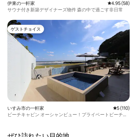
伊東の一軒家
レビュー58件
4.95 (58)
サウナ付き新築デザイナーズ物件 森の中で過ごす非日常
ゲストチョイス
ゲストチョイス
いすみ市の一軒家
レビュー1
5 (110)
ビーチキャビン オーシャンビュー！プライベートビーチ、
サウナ、野外風呂、ピザ釜、BBQ、製氷器
ぜひ訪⁠れ⁠た⁠い目⁠的⁠地