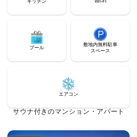
キッチン
Wi-Fi
設として、京都七条にあるサウナ別荘
階建てサウナ施設
『The 禅 SPA Kyoto Suite』を運営してお
定員10名の広々
ります ■お部屋の設備 カラオケ／ReFaド
す。サウナストー
ライヤー、ヘアーアイロン／冷蔵庫／電
ウナメーカーHarvi
子レンジ／チューナーレスTV／ウォシュ
用。富士山の溶岩
レット／エアコン／炊飯器/など ■バスル
用し、富士山の溶
ームアメニティ バスタブ／バスタオル／
線効果を体感して
シャンプー／リンス／ボディソープ／歯
敷地内無料駐⁠車
リュ可。 ★夕朝食プラン (税込7480円)
プール
ブラシ ■ベッド構成 寝室1: キングベッド1
（3日前まで要予約
ス⁠ペ⁠ー⁠ス
台 寝室2: セミダブルベッド2台
分より受付） ①
プラン ②A5ラ
ラン
エアコン
サウナ付きのマンション・アパート