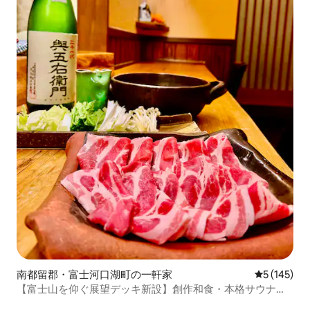
南都留郡・富士河口湖町の一軒家
レビュー14
5 (145)
【富士山を仰ぐ展望デッキ新設】創作和食・本格サウナを
味わうプライベートヴィラietona