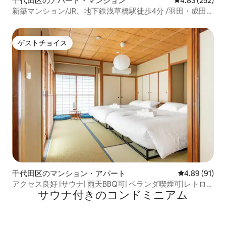
千代田区のアパート・マンション
レビュー252件
4.83 (252)
新築マンション/JR、地下鉄浅草橋駅徒歩4分 /羽田・成田か
ら直通！秋葉原まで1駅 新宿も直通
ゲストチョイス
ゲストチョイス
千代田区のマンション・アパート
レビュー91件
4.89 (91)
アクセス良好 |サウナ| 雨天BBQ可| ベランダ喫煙可|レトロな
サウナ付きのコンドミニアム
内装 |8名 | 神保町駅徒歩3分