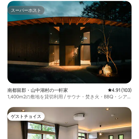
スーパーホスト
スーパーホスト
南都留郡・山中湖村の一軒家
レビュー103件
4.91 (103)
1,400m2の敷地を貸切利用 / サウナ・焚き火・BBQ・シア
ター/ mysa
ゲストチョイス
ゲストチョイス