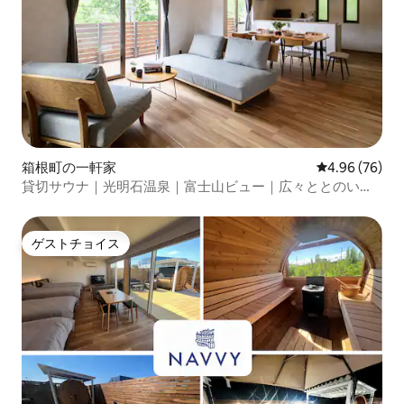
箱根町の一軒家
レビュー76件
4.96 (76)
貸切サウナ｜光明石温泉｜富士山ビュー｜広々ととのいス
ペース｜プロジェクター｜4LDK｜最大8名様
ゲストチョイス
ゲストチョイス