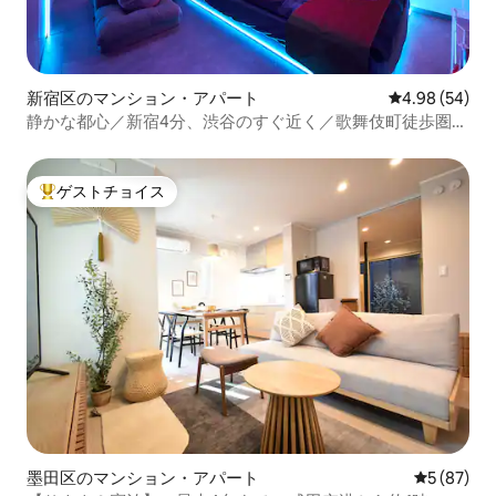
新宿区のマンション・アパート
レビュー54件
4.98 (54)
静かな都心／新宿4分、渋谷のすぐ近く／歌舞伎町徒歩圏内
／駅まで徒歩6分／3駅利用可／2名／ソファ＋クイーンベッ
ド
ゲストチョイス
大好評のゲストチョイスです。
墨田区のマンション・アパート
レビュー8
5 (87)