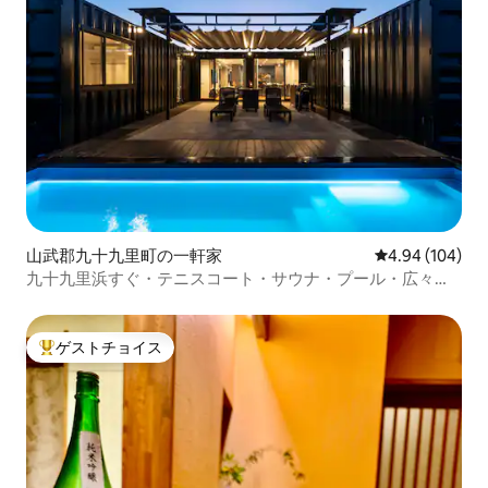
山武郡九十九里町の一軒家
レビュー104件
4.94 (104)
九十九里浜すぐ・テニスコート・サウナ・プール・広々キ
ッチン・大型TV・BBQグリル無料
ゲストチョイス
大好評のゲストチョイスです。