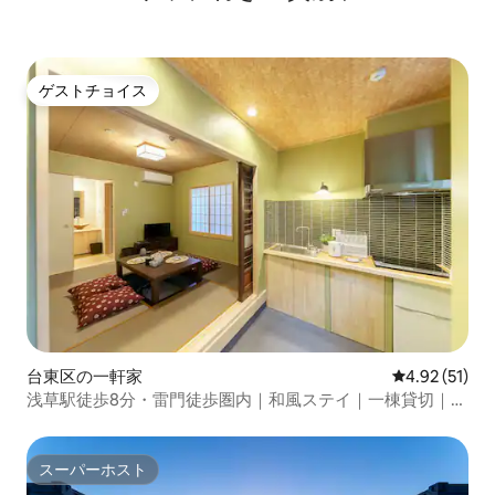
ゲストチョイス
ゲストチョイス
台東区の一軒家
レビュー51件
4.92 (51)
浅草駅徒歩8分・雷門徒歩圏内｜和風ステイ｜一棟貸切｜最
大8名｜空港アクセス抜群｜WiFi完備
スーパーホスト
スーパーホスト