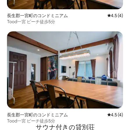
長生郡一宮町のコンドミニアム
レビュー4
4.5 (4)
Tood一宮 ビーチ徒歩5分
長生郡一宮町のコンドミニアム
レビュー4
4.5 (4)
Tood一宮 ビーチ徒歩5分
サウナ付きの貸別荘