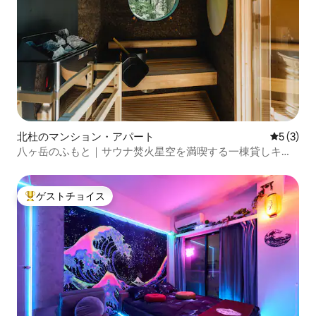
北杜のマンション・アパート
レビュー
5 (3)
八ヶ岳のふもと｜サウナ焚火星空を満喫する一棟貸しキャ
ビン｜SANU 2nd Home 八ヶ岳3rd
ゲストチョイス
大好評のゲストチョイスです。