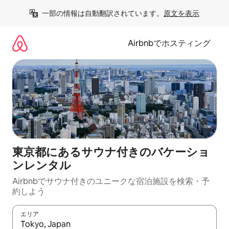
コ
一部の情報は自動翻訳されています。
原文を表示
ン
テ
ン
Airbnbでホスティング
ツ
に
ス
キ
ッ
プ
東京都にあるサウナ付きのバケーショ
ンレンタル
Airbnbでサウナ付きのユニークな宿泊施設を検索・予
約しよう
エリア
検索結果が表示されたら、上下の矢印キーを使って移動するか、