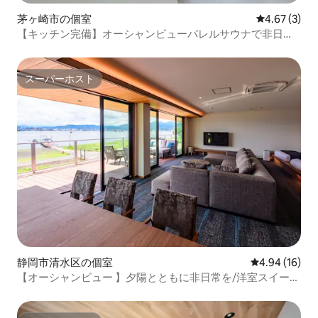
茅ヶ崎市の個室
レビュー3件
4.67 (3)
【キッチン完備】オーシャンビューバレルサウナで非日常
ステイ『302｜Pacific』8名迄
スーパーホスト
スーパーホスト
静岡市清水区の個室
レビュー16件
4.94 (16)
【オーシャンビュー 】夕陽とともに非日常を/洋室スイート
ルーム/5名迄