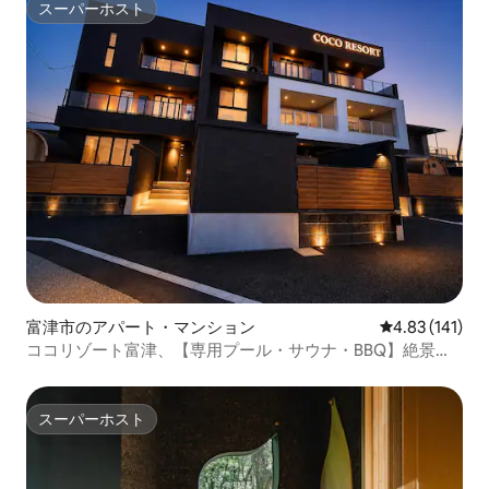
スーパーホスト
スーパーホスト
富津市のアパート・マンション
レビュー141件
4.83 (141)
ココリゾート富津、【専用プール・サウナ・BBQ】絶景ジ
ャグジーと海を独占す...
スーパーホスト
スーパーホスト