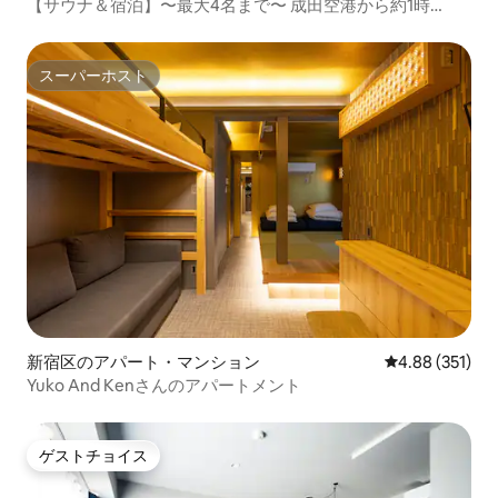
【サウナ＆宿泊】〜最大4名まで〜 成田空港から約1時
間/Asakusa/Tokyo SKYTREE
スーパーホスト
スーパーホスト
新宿区のアパート・マンション
レビュー351件
4.88 (351)
Yuko And Kenさんのアパートメント
ゲストチョイス
ゲストチョイス