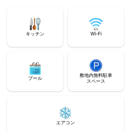
しいレストランを訪れたりできます。 チ
のリバーフロント
ュービング、カヤック、宝石採掘場はす
隠れ家と高級感の
ぐ近くにあります。 このキャビンは舗装
めるゲストのため
された道路にあり、町からわずか10分で
ブルーリッジのダ
す。 ファニン郡STVR # 1599。
8.5マイル、すべ
可能です。
キッチン
Wi-Fi
敷地内無料駐⁠車
プール
ス⁠ペ⁠ー⁠ス
エアコン