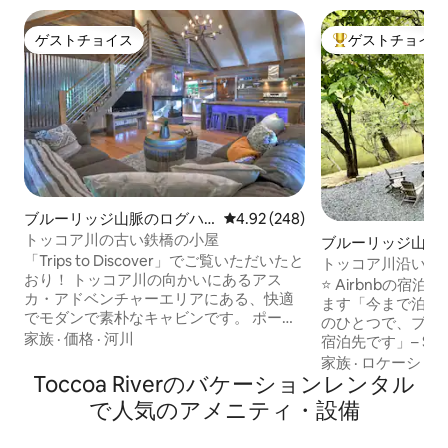
ゲストチョイス
ゲストチョイス
ゲストチョイス
大好評のゲストチ
ブルーリッジ山脈のログハ
レビュー248件、5つ星中4.92
4.92 (248)
ウス
トッコア川の古い鉄橋の小屋
ブルーリッジ山脈
「Trips to Discover」でご覧いただいたと
ウス
トッコア川沿いの
おり！ トッコア川の向かいにあるアス
キャビン
⭐ Airbnbの宿
カ・アドベンチャーエリアにある、快適
ます「今まで泊まっ
でモダンで素朴なキャビンです。 ポーチ
のひとつで、ブル
でブランコに乗ったり、川の音を聞きな
家族
·
価格
·
河川
宿泊先です」– Scottさん 流
がら屋外のファイヤーピットを楽しんだ
目覚めましょう。
家族
·
ロケーショ
りできます。 オープンキッチンでお料理
Toccoa Riverのバケーションレンタル
トのブランコでコ
を作ったり、徒歩圏内にある2つのレスト
う。静寂に包まれ
で人気のアメニティ・設備
ランで食事を楽しんだり、ブルーリッジ
火の周りで夜を終えまし
やエリジェイに行ってたくさんの素晴ら
"N" ABOUTは