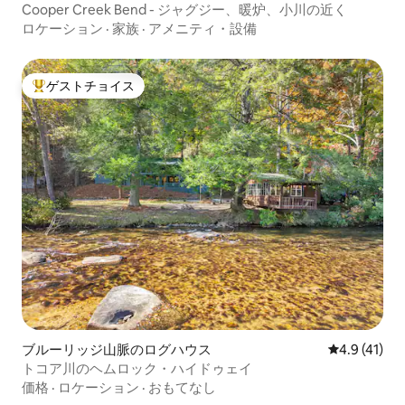
Cooper Creek Bend - ジャグジー、暖炉、小川の近く
ロケーション
·
家族
·
アメニティ・設備
ゲストチョイス
大好評のゲストチョイスです。
ブルーリッジ山脈のログハウス
レビュー41
4.9 (41)
トコア川のヘムロック・ハイドゥェイ
価格
·
ロケーション
·
おもてなし