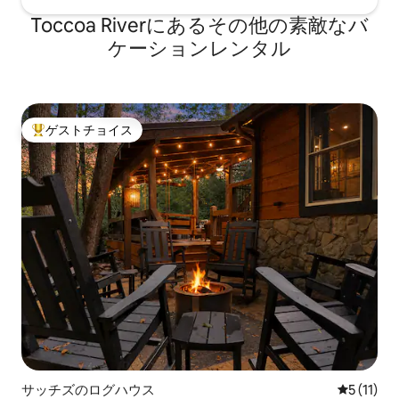
Toccoa Riverにあるその他の素敵なバ
ケーションレンタル
ゲストチョイス
大好評のゲストチョイスです。
サッチズのログハウス
レビュー1
5 (11)