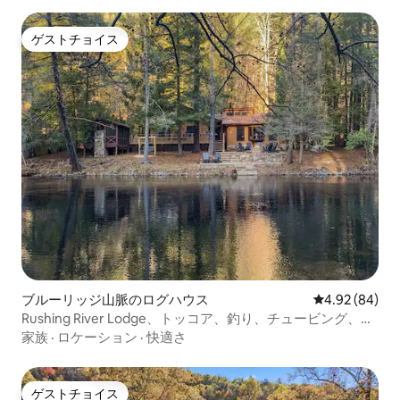
ゲストチョイス
ゲストチョイス
ブルーリッジ山脈のログハウス
レビュー84件
4.92 (84)
Rushing River Lodge、トッコア、釣り、チュービング、ト
レイル
家族
·
ロケーション
·
快適さ
ゲストチョイス