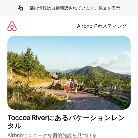
コ
一部の情報は自動翻訳されています。
原文を表示
ン
テ
ン
Airbnbでホスティング
ツ
に
ス
キ
ッ
プ
Toccoa Riverにあるバケーションレン
タル
Airbnbでユニークな宿泊施設を見つける