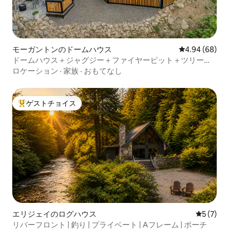
モーガントンのドームハウス
レビュー68件
4.94 (68)
ドームハウス＋ジャグジー＋ファイヤーピット＋ツリーハ
ウスの雰囲気
ロケーション
·
家族
·
おもてなし
ゲストチョイス
大好評のゲストチョイスです。
エリジェイのログハウス
レビュー
5 (7)
リバーフロント | 釣り | プライベート | Aフレーム | ポーチ