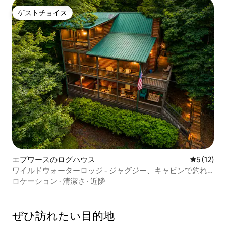
ゲストチョイス
ゲストチョイス
エプワースのログハウス
レビュー1
5 (12)
ワイルドウォーターロッジ - ジャグジー、キャビンで釣れ
る魚、ビリヤードテーブル
ロケーション
·
清潔さ
·
近隣
ぜひ訪⁠れ⁠た⁠い目⁠的⁠地