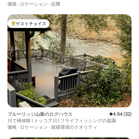
価格
·
ロケーション
·
近隣
ゲストチョイス
大好評のゲストチョイスです。
ブルーリッジ山脈のログハウス
レビュー32件
4.94 (32)
川で禅体験 | トッコア川 | フライフィッシングの楽園
価格
·
ロケーション
·
就寝環境のクオリティ