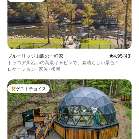
ゲストチョイス
ブルーリッジ山脈の一軒家
レビュー43件
4.95 (43)
トッコア川沿いの高級キャビンで、素晴らしい景色！
ロケーション
·
家族
·
状態
ゲストチョイス
大好評のゲストチョイスです。